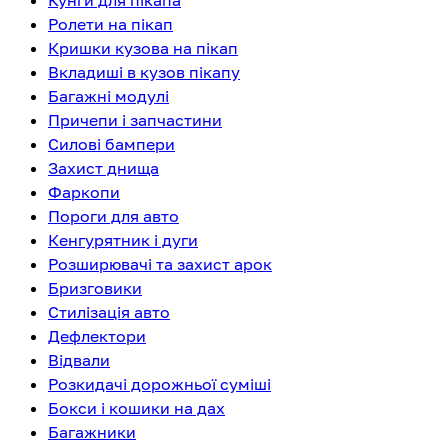
Кунги для пікапа
Ролети на пікап
Кришки кузова на пікап
Вкладиші в кузов пікапу
Багажні модулі
Причепи і запчастини
Силові бампери
Захист днища
Фаркопи
Пороги для авто
Кенгурятник і дуги
Розширювачі та захист арок
Бризговики
Стилізація авто
Дефлектори
Відвали
Розкидачі дорожньої суміші
Бокси і кошики на дах
Багажники