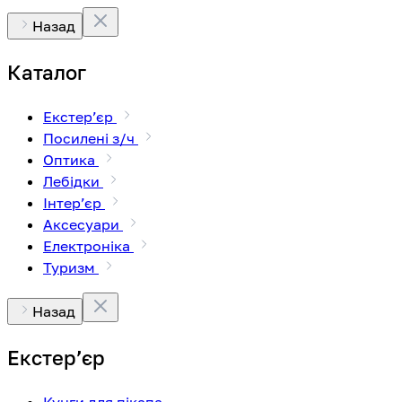
Назад
Каталог
Екстерʼєр
Посилені з/ч
Оптика
Лебідки
Інтерʼєр
Аксесуари
Електроніка
Туризм
Назад
Екстерʼєр