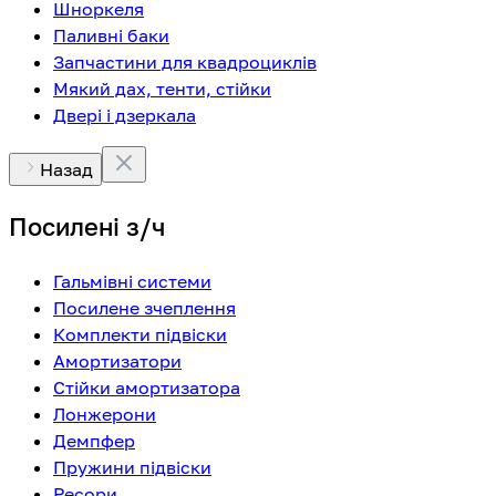
Шноркеля
Паливні баки
Запчастини для квадроциклів
Мякий дах, тенти, стійки
Двері і дзеркала
Назад
Посилені з/ч
Гальмівні системи
Посилене зчеплення
Комплекти підвіски
Амортизатори
Стійки амортизатора
Лонжерони
Демпфер
Пружини підвіски
Ресори