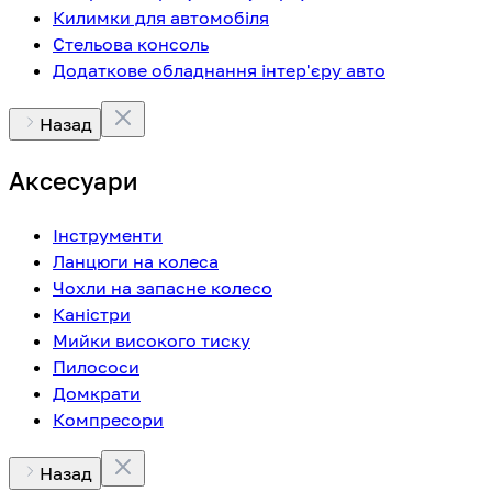
Килимки для автомобіля
Стельова консоль
Додаткове обладнання інтер'єру авто
Назад
Аксесуари
Інструменти
Ланцюги на колеса
Чохли на запасне колесо
Каністри
Мийки високого тиску
Пилососи
Домкрати
Компресори
Назад