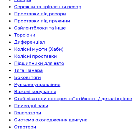
Сережки та кріплення ресор
Проставки під ресори
Проставки під пружини
Сайлентблоки та інше
Торсіони
Диференціал
Колісні муфти (Хаби)
Колісні проставки
Підшипники для авто
Тяга Панара
Бокові тяги
Рульове управління
Важелі керування
Стабілізатори поперечної стійкості / деталі кріпл
Приводні вали
Генератори
Система охолодження двигуна
Стартери