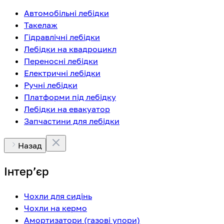
Автомобільні лебідки
Такелаж
Гідравлічні лебідки
Лебідки на квадроцикл
Переносні лебідки
Електричні лебідки
Ручні лебідки
Платформи під лебідку
Лебідки на евакуатор
Запчастини для лебідки
Назад
Інтерʼєр
Чохли для сидінь
Чохли на кермо
Амортизатори (газові упори)