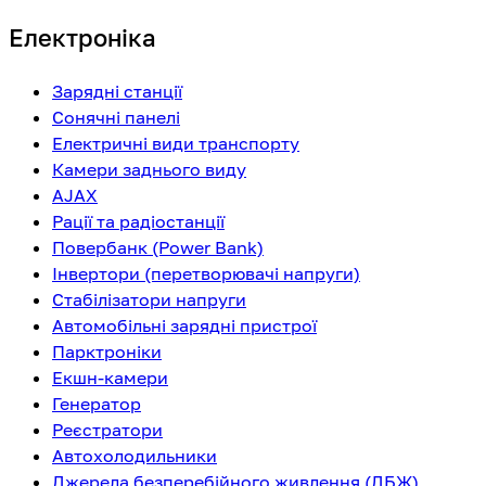
Електроніка
Зарядні станції
Сонячні панелі
Електричні види транспорту
Камери заднього виду
AJAX
Рації та радіостанції
Повербанк (Power Bank)
Інвертори (перетворювачі напруги)
Стабілізатори напруги
Автомобільні зарядні пристрої
Парктроніки
Екшн-камери
Генератор
Реєстратори
Автохолодильники
Джерела безперебійного живлення (ДБЖ)