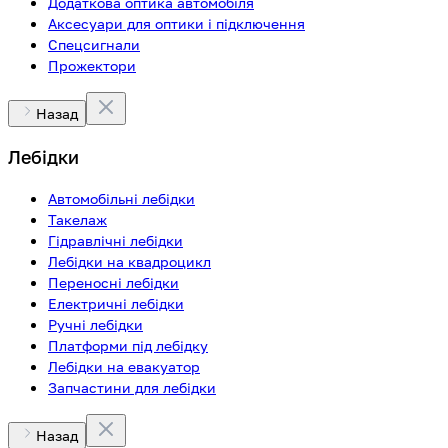
Додаткова оптика автомобіля
Аксесуари для оптики і підключення
Спецсигнали
Прожектори
Назад
Лебідки
Автомобільні лебідки
Такелаж
Гідравлічні лебідки
Лебідки на квадроцикл
Переносні лебідки
Електричні лебідки
Ручні лебідки
Платформи під лебідку
Лебідки на евакуатор
Запчастини для лебідки
Назад