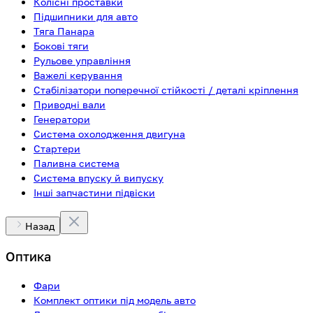
Колісні проставки
Підшипники для авто
Тяга Панара
Бокові тяги
Рульове управління
Важелі керування
Стабілізатори поперечної стійкості / деталі кріплення
Приводні вали
Генератори
Система охолодження двигуна
Стартери
Паливна система
Система впуску й випуску
Інші запчастини підвіски
Назад
Оптика
Фари
Комплект оптики під модель авто