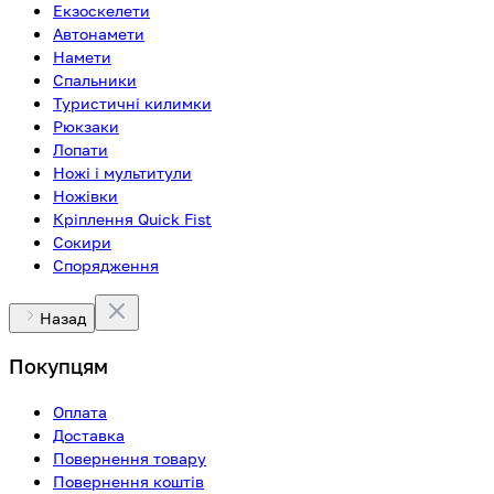
Екзоскелети
Автонамети
Намети
Спальники
Туристичні килимки
Рюкзаки
Лопати
Ножі і мультитули
Ножівки
Кріплення Quick Fist
Сокири
Спорядження
Назад
Покупцям
Оплата
Доставка
Повернення товару
Повернення коштів