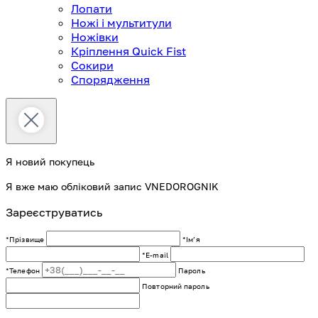
Лопати
Ножі і мультитули
Ножівки
Кріплення Quick Fist
Сокири
Спорядження
Я новий покупець
Я вже маю обліковий запис VNEDOROGNIK
Зареєструватись
*Прізвище
*Імʼя
*E-mail
*Телефон
Пароль
Повторний пароль