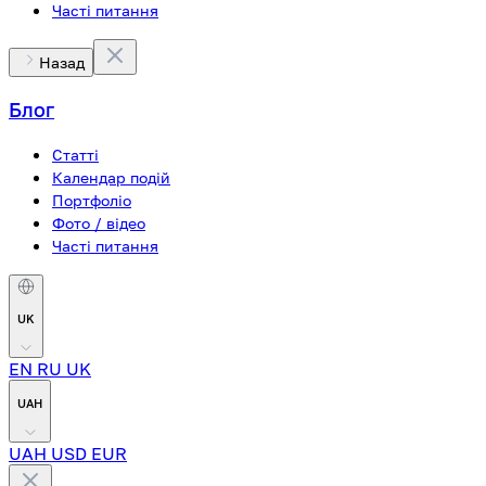
Часті питання
Назад
Блог
Статті
Календар подій
Портфоліо
Фото / відео
Часті питання
UK
EN
RU
UK
UAH
UAH
USD
EUR