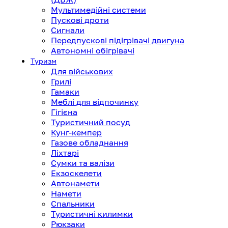
Мультимедійні системи
Пускові дроти
Сигнали
Передпускові підігрівачі двигуна
Автономні обігрівачі
Туризм
Для військових
Грилі
Гамаки
Меблі для відпочинку
Гігієна
Туристичний посуд
Кунг-кемпер
Газове обладнання
Ліхтарі
Сумки та валізи
Екзоскелети
Автонамети
Намети
Спальники
Туристичні килимки
Рюкзаки