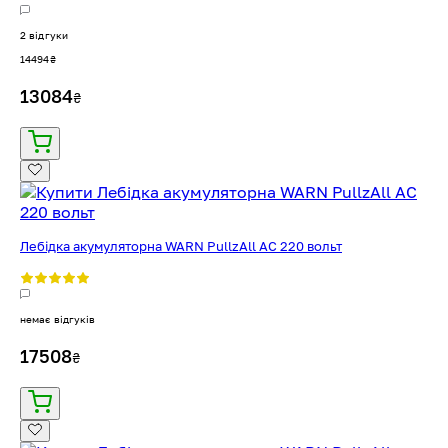
2 відгуки
14494
₴
13084
₴
Лебідка акумуляторна WARN PullzAll AC 220 вольт
немає відгуків
17508
₴