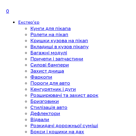
0
Екстерʼєр
Кунги для пікапа
Ролети на пікап
Кришки кузова на пікап
Вкладиші в кузов пікапу
Багажні модулі
Причепи і запчастини
Силові бампери
Захист днища
Фаркопи
Пороги для авто
Кенгурятник і дуги
Розширювачі та захист арок
Бризговики
Стилізація авто
Дефлектори
Відвали
Розкидачі дорожньої суміші
Бокси і кошики на дах