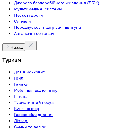
Джерела безперебійного живлення (ДБЖ)
Мультимедійні системи
Пускові дроти
Сигнали
Передпускові підігрівачі двигуна
Автономні обігрівачі
Назад
Туризм
Для військових
Грилі
Гамаки
Меблі для відпочинку
Гігієна
Туристичний посуд
Кунг-кемпер
Газове обладнання
Ліхтарі
Сумки та валізи