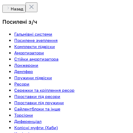
Назад
Посилені з/ч
Гальмівні системи
Посилене зчеплення
Комплекти підвіски
Амортизатори
Стійки амортизатора
Лонжерони
Демпфер
Пружини підвіски
Ресори
Сережки та кріплення ресор
Проставки під ресори
Проставки під пружини
Сайлентблоки та інше
Торсіони
Диференціал
Колісні муфти (Хаби)