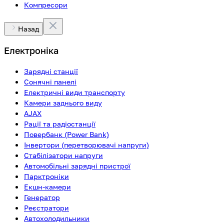
Компресори
Назад
Електроніка
Зарядні станції
Сонячні панелі
Електричні види транспорту
Камери заднього виду
AJAX
Рації та радіостанції
Повербанк (Power Bank)
Інвертори (перетворювачі напруги)
Стабілізатори напруги
Автомобільні зарядні пристрої
Парктроніки
Екшн-камери
Генератор
Реєстратори
Автохолодильники