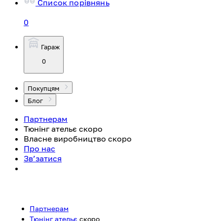
Список порівнянь
0
Гараж
0
Покупцям
Блог
Партнерам
Тюнінг ательє
скоро
Власне виробництво
скоро
Про нас
Зв’затися
Партнерам
Тюнінг ательє
скоро