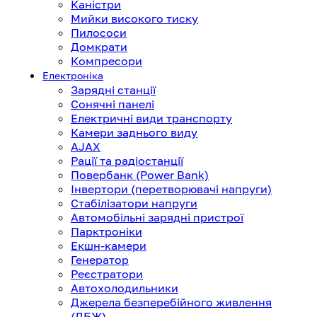
Каністри
Мийки високого тиску
Пилососи
Домкрати
Компресори
Електроніка
Зарядні станції
Сонячні панелі
Електричні види транспорту
Камери заднього виду
AJAX
Рації та радіостанції
Повербанк (Power Bank)
Інвертори (перетворювачі напруги)
Стабілізатори напруги
Автомобільні зарядні пристрої
Парктроніки
Екшн-камери
Генератор
Реєстратори
Автохолодильники
Джерела безперебійного живлення
(ДБЖ)