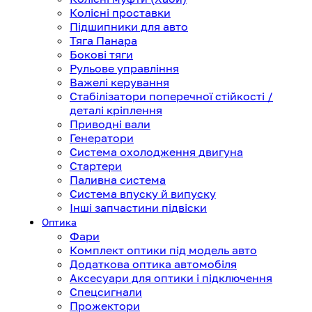
Колісні проставки
Підшипники для авто
Тяга Панара
Бокові тяги
Рульове управління
Важелі керування
Стабілізатори поперечної стійкості /
деталі кріплення
Приводні вали
Генератори
Система охолодження двигуна
Стартери
Паливна система
Система впуску й випуску
Інші запчастини підвіски
Оптика
Фари
Комплект оптики під модель авто
Додаткова оптика автомобіля
Аксесуари для оптики і підключення
Спецсигнали
Прожектори