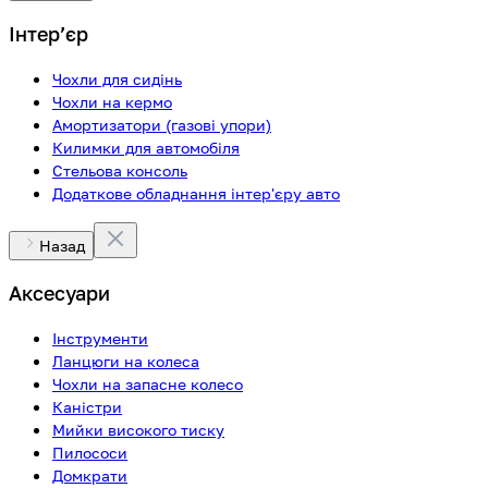
Інтерʼєр
Чохли для сидінь
Чохли на кермо
Амортизатори (газові упори)
Килимки для автомобіля
Стельова консоль
Додаткове обладнання інтер'єру авто
Назад
Аксесуари
Інструменти
Ланцюги на колеса
Чохли на запасне колесо
Каністри
Мийки високого тиску
Пилососи
Домкрати