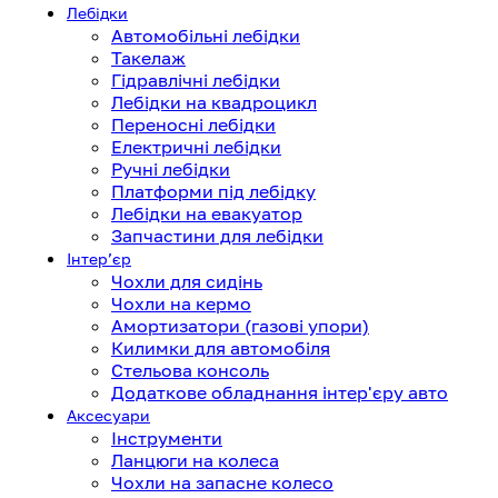
Лебідки
Автомобільні лебідки
Такелаж
Гідравлічні лебідки
Лебідки на квадроцикл
Переносні лебідки
Електричні лебідки
Ручні лебідки
Платформи під лебідку
Лебідки на евакуатор
Запчастини для лебідки
Інтерʼєр
Чохли для сидінь
Чохли на кермо
Амортизатори (газові упори)
Килимки для автомобіля
Стельова консоль
Додаткове обладнання інтер'єру авто
Аксесуари
Інструменти
Ланцюги на колеса
Чохли на запасне колесо