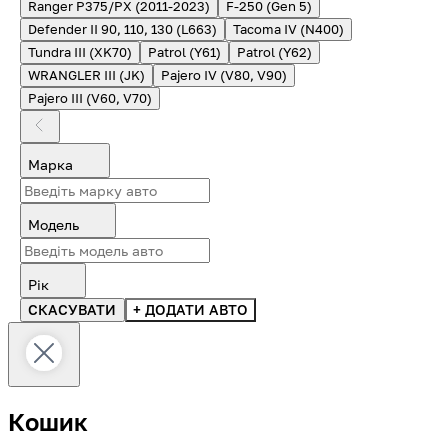
Ranger P375/PX (2011-2023)
F-250 (Gen 5)
Defender II 90, 110, 130 (L663)
Tacoma IV (N400)
Tundra III (XK70)
Patrol (Y61)
Patrol (Y62)
WRANGLER III (JK)
Pajero IV (V80, V90)
Pajero III (V60, V70)
Марка
Модель
Рік
СКАСУВАТИ
+ ДОДАТИ АВТО
Кошик