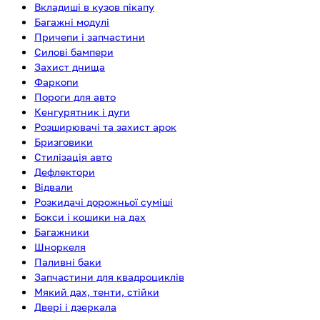
Вкладиші в кузов пікапу
Багажні модулі
Причепи і запчастини
Силові бампери
Захист днища
Фаркопи
Пороги для авто
Кенгурятник і дуги
Розширювачі та захист арок
Бризговики
Стилізація авто
Дефлектори
Відвали
Розкидачі дорожньої суміші
Бокси і кошики на дах
Багажники
Шноркеля
Паливні баки
Запчастини для квадроциклів
Мякий дах, тенти, стійки
Двері і дзеркала