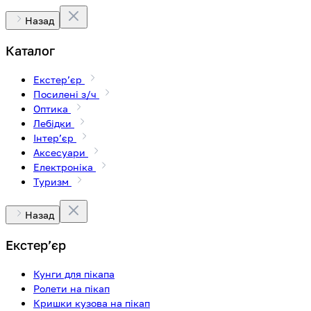
Назад
Каталог
Екстерʼєр
Посилені з/ч
Оптика
Лебідки
Інтерʼєр
Аксесуари
Електроніка
Туризм
Назад
Екстерʼєр
Кунги для пікапа
Ролети на пікап
Кришки кузова на пікап