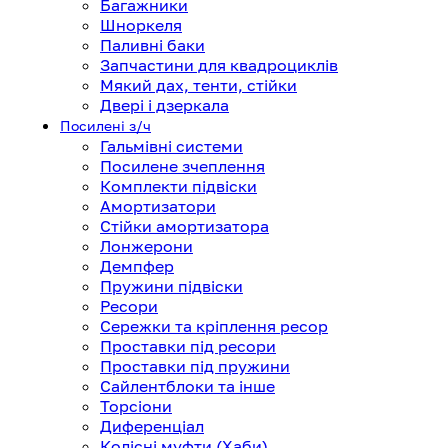
Багажники
Шноркеля
Паливні баки
Запчастини для квадроциклів
Мякий дах, тенти, стійки
Двері і дзеркала
Посилені з/ч
Гальмівні системи
Посилене зчеплення
Комплекти підвіски
Амортизатори
Стійки амортизатора
Лонжерони
Демпфер
Пружини підвіски
Ресори
Сережки та кріплення ресор
Проставки під ресори
Проставки під пружини
Сайлентблоки та інше
Торсіони
Диференціал
Колісні муфти (Хаби)