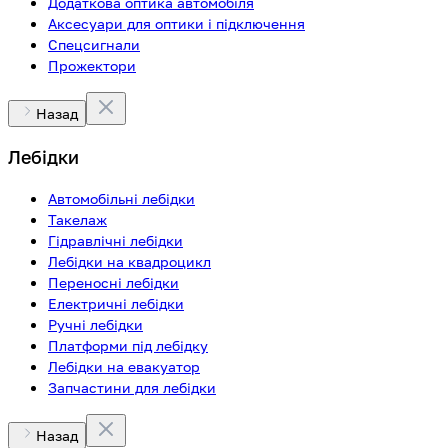
Додаткова оптика автомобіля
Аксесуари для оптики і підключення
Спецсигнали
Прожектори
Назад
Лебідки
Автомобільні лебідки
Такелаж
Гідравлічні лебідки
Лебідки на квадроцикл
Переносні лебідки
Електричні лебідки
Ручні лебідки
Платформи під лебідку
Лебідки на евакуатор
Запчастини для лебідки
Назад