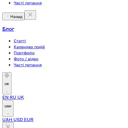
Часті питання
Назад
Блог
Статті
Календар подій
Портфоліо
Фото / відео
Часті питання
UK
EN
RU
UK
UAH
UAH
USD
EUR