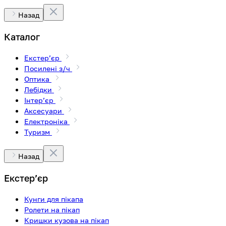
Назад
Каталог
Екстерʼєр
Посилені з/ч
Оптика
Лебідки
Інтерʼєр
Аксесуари
Електроніка
Туризм
Назад
Екстерʼєр
Кунги для пікапа
Ролети на пікап
Кришки кузова на пікап