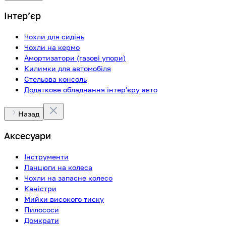
Інтерʼєр
Чохли для сидінь
Чохли на кермо
Амортизатори (газові упори)
Килимки для автомобіля
Стельова консоль
Додаткове обладнання інтер'єру авто
Назад
Аксесуари
Інструменти
Ланцюги на колеса
Чохли на запасне колесо
Каністри
Мийки високого тиску
Пилососи
Домкрати