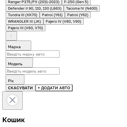
Ranger P375/PX (2011-2023)
F-250 (Gen 5)
Defender II 90, 110, 130 (L663)
Tacoma IV (N400)
Tundra III (XK70)
Patrol (Y61)
Patrol (Y62)
WRANGLER III (JK)
Pajero IV (V80, V90)
Pajero III (V60, V70)
Марка
Модель
Рік
СКАСУВАТИ
+ ДОДАТИ АВТО
Кошик