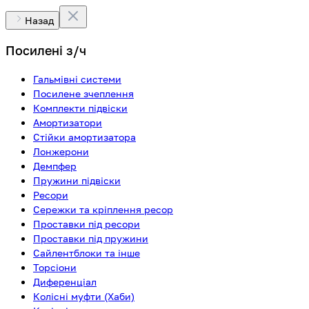
Назад
Посилені з/ч
Гальмівні системи
Посилене зчеплення
Комплекти підвіски
Амортизатори
Стійки амортизатора
Лонжерони
Демпфер
Пружини підвіски
Ресори
Сережки та кріплення ресор
Проставки під ресори
Проставки під пружини
Сайлентблоки та інше
Торсіони
Диференціал
Колісні муфти (Хаби)