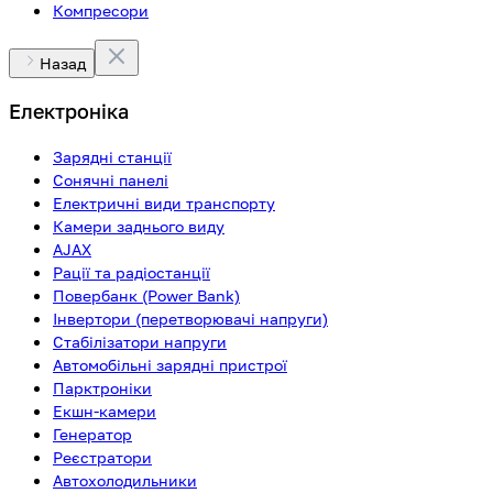
Компресори
Назад
Електроніка
Зарядні станції
Сонячні панелі
Електричні види транспорту
Камери заднього виду
AJAX
Рації та радіостанції
Повербанк (Power Bank)
Інвертори (перетворювачі напруги)
Стабілізатори напруги
Автомобільні зарядні пристрої
Парктроніки
Екшн-камери
Генератор
Реєстратори
Автохолодильники