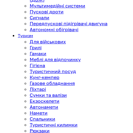
Мультимедійні системи
Пускові дроти
Сигнали
Передпускові підігрівачі двигуна
Автономні обігрівачі
Туризм
Для військових
Грилі
Гамаки
Меблі для відпочинку
Гігієна
Туристичний посуд
Кунг-кемпер
Газове обладнання
Ліхтарі
Сумки та валізи
Екзоскелети
Автонамети
Намети
Спальники
Туристичні килимки
Рюкзаки