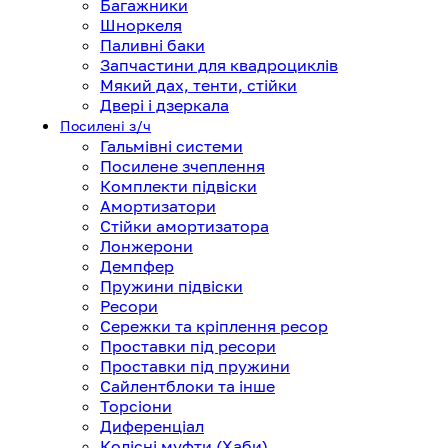
Багажники
Шноркеля
Паливні баки
Запчастини для квадроциклів
Мякий дах, тенти, стійки
Двері і дзеркала
Посилені з/ч
Гальмівні системи
Посилене зчеплення
Комплекти підвіски
Амортизатори
Стійки амортизатора
Лонжерони
Демпфер
Пружини підвіски
Ресори
Сережки та кріплення ресор
Проставки під ресори
Проставки під пружини
Сайлентблоки та інше
Торсіони
Диференціал
Колісні муфти (Хаби)