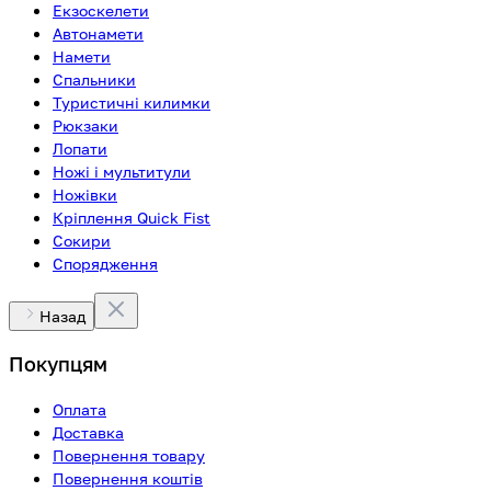
Екзоскелети
Автонамети
Намети
Спальники
Туристичні килимки
Рюкзаки
Лопати
Ножі і мультитули
Ножівки
Кріплення Quick Fist
Сокири
Спорядження
Назад
Покупцям
Оплата
Доставка
Повернення товару
Повернення коштів