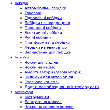
Лебідки
Автомобільні лебідки
Такелаж
Гідравлічні лебідки
Лебідки на квадроцикл
Переносні лебідки
Електричні лебідки
Ручні лебідки
Платформи під лебідку
Лебідки на евакуатор
Запчастини для лебідки
Інтерʼєр
Чохли для сидінь
Чохли на кермо
Амортизатори (газові упори)
Килимки для автомобіля
Стельова консоль
Додаткове обладнання інтер'єру авто
Аксесуари
Інструменти
Ланцюги на колеса
Чохли на запасне колесо