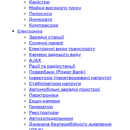
Каністри
Мийки високого тиску
Пилососи
Домкрати
Компресори
Електроніка
Зарядні станції
Сонячні панелі
Електричні види транспорту
Камери заднього виду
AJAX
Рації та радіостанції
Повербанк (Power Bank)
Інвертори (перетворювачі напруги)
Стабілізатори напруги
Автомобільні зарядні пристрої
Парктроніки
Екшн-камери
Генератор
Реєстратори
Автохолодильники
Джерела безперебійного живлення
(ДБЖ)