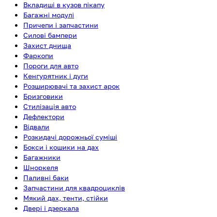
Вкладиші в кузов пікапу
Багажні модулі
Причепи і запчастини
Силові бампери
Захист днища
Фаркопи
Пороги для авто
Кенгурятник і дуги
Розширювачі та захист арок
Бризговики
Стилізація авто
Дефлектори
Відвали
Розкидачі дорожньої суміші
Бокси і кошики на дах
Багажники
Шноркеля
Паливні баки
Запчастини для квадроциклів
Мякий дах, тенти, стійки
Двері і дзеркала