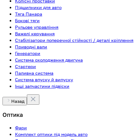
Колісні проставки
Підшипники для авто
Тяга Панара
Бокові тяги
Рульове управління
Важелі керування
Стабілізатори поперечної стійкості / деталі кріплення
Приводні вали
Генератори
Система охолодження двигуна
Стартери
Паливна система
Система впуску й випуску
Інші запчастини підвіски
Назад
Оптика
Фари
Комплект оптики під модель авто