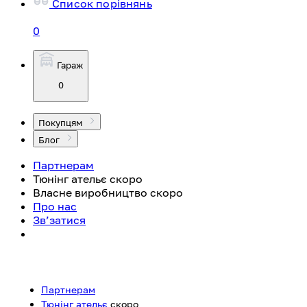
Список порівнянь
0
Гараж
0
Покупцям
Блог
Партнерам
Тюнінг ательє
скоро
Власне виробництво
скоро
Про нас
Зв’затися
Партнерам
Тюнінг ательє
скоро