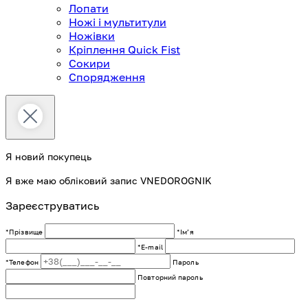
Лопати
Ножі і мультитули
Ножівки
Кріплення Quick Fist
Сокири
Спорядження
Я новий покупець
Я вже маю обліковий запис VNEDOROGNIK
Зареєструватись
*Прізвище
*Імʼя
*E-mail
*Телефон
Пароль
Повторний пароль