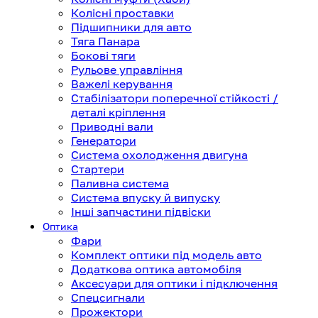
Колісні проставки
Підшипники для авто
Тяга Панара
Бокові тяги
Рульове управління
Важелі керування
Стабілізатори поперечної стійкості /
деталі кріплення
Приводні вали
Генератори
Система охолодження двигуна
Стартери
Паливна система
Система впуску й випуску
Інші запчастини підвіски
Оптика
Фари
Комплект оптики під модель авто
Додаткова оптика автомобіля
Аксесуари для оптики і підключення
Спецсигнали
Прожектори