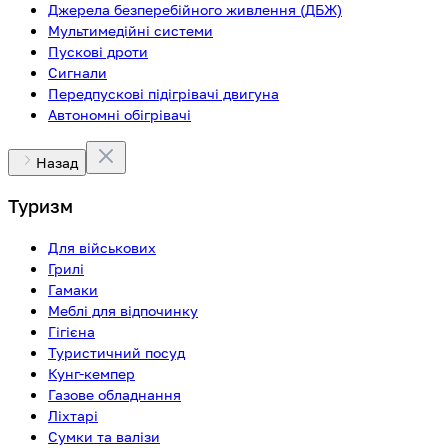
Джерела безперебійного живлення (ДБЖ)
Мультимедійні системи
Пускові дроти
Сигнали
Передпускові підігрівачі двигуна
Автономні обігрівачі
Назад
Туризм
Для військових
Грилі
Гамаки
Меблі для відпочинку
Гігієна
Туристичний посуд
Кунг-кемпер
Газове обладнання
Ліхтарі
Сумки та валізи