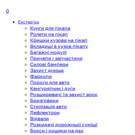
0
Екстерʼєр
Кунги для пікапа
Ролети на пікап
Кришки кузова на пікап
Вкладиші в кузов пікапу
Багажні модулі
Причепи і запчастини
Силові бампери
Захист днища
Фаркопи
Пороги для авто
Кенгурятник і дуги
Розширювачі та захист арок
Бризговики
Стилізація авто
Дефлектори
Відвали
Розкидачі дорожньої суміші
Бокси і кошики на дах