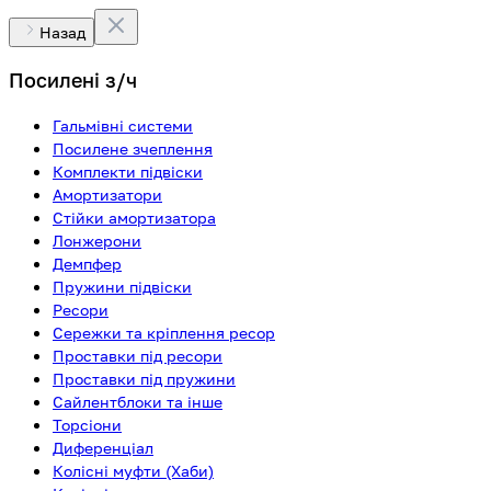
Назад
Посилені з/ч
Гальмівні системи
Посилене зчеплення
Комплекти підвіски
Амортизатори
Стійки амортизатора
Лонжерони
Демпфер
Пружини підвіски
Ресори
Сережки та кріплення ресор
Проставки під ресори
Проставки під пружини
Сайлентблоки та інше
Торсіони
Диференціал
Колісні муфти (Хаби)