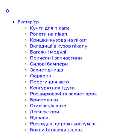
0
Екстерʼєр
Кунги для пікапа
Ролети на пікап
Кришки кузова на пікап
Вкладиші в кузов пікапу
Багажні модулі
Причепи і запчастини
Силові бампери
Захист днища
Фаркопи
Пороги для авто
Кенгурятник і дуги
Розширювачі та захист арок
Бризговики
Стилізація авто
Дефлектори
Відвали
Розкидачі дорожньої суміші
Бокси і кошики на дах