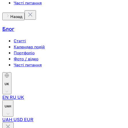
Часті питання
Назад
Блог
Статті
Календар подій
Портфоліо
Фото / відео
Часті питання
UK
EN
RU
UK
UAH
UAH
USD
EUR