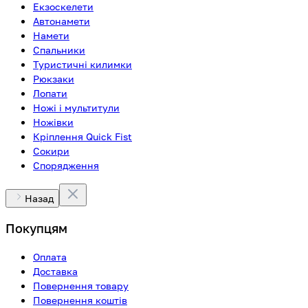
Екзоскелети
Автонамети
Намети
Спальники
Туристичні килимки
Рюкзаки
Лопати
Ножі і мультитули
Ножівки
Кріплення Quick Fist
Сокири
Спорядження
Назад
Покупцям
Оплата
Доставка
Повернення товару
Повернення коштів