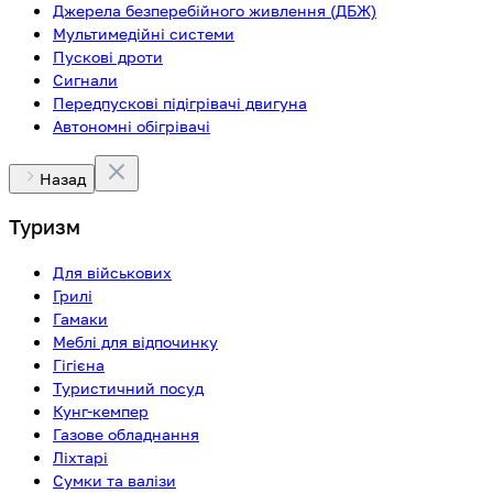
Джерела безперебійного живлення (ДБЖ)
Мультимедійні системи
Пускові дроти
Сигнали
Передпускові підігрівачі двигуна
Автономні обігрівачі
Назад
Туризм
Для військових
Грилі
Гамаки
Меблі для відпочинку
Гігієна
Туристичний посуд
Кунг-кемпер
Газове обладнання
Ліхтарі
Сумки та валізи