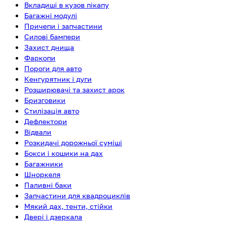
Вкладиші в кузов пікапу
Багажні модулі
Причепи і запчастини
Силові бампери
Захист днища
Фаркопи
Пороги для авто
Кенгурятник і дуги
Розширювачі та захист арок
Бризговики
Стилізація авто
Дефлектори
Відвали
Розкидачі дорожньої суміші
Бокси і кошики на дах
Багажники
Шноркеля
Паливні баки
Запчастини для квадроциклів
Мякий дах, тенти, стійки
Двері і дзеркала