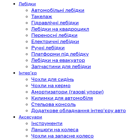
Лебідки
Автомобільні лебідки
Такелаж
Гідравлічні лебідки
Лебідки на квадроцикл
Переносні лебідки
Електричні лебідки
Ручні лебідки
Платформи під лебідку
Лебідки на евакуатор
Запчастини для лебідки
Інтерʼєр
Чохли для сидінь
Чохли на кермо
Амортизатори (газові упори)
Килимки для автомобіля
Стельова консоль
Додаткове обладнання інтер'єру авто
Аксесуари
Інструменти
Ланцюги на колеса
Чохли на запасне колесо