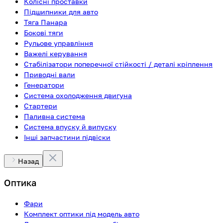
Колісні проставки
Підшипники для авто
Тяга Панара
Бокові тяги
Рульове управління
Важелі керування
Стабілізатори поперечної стійкості / деталі кріплення
Приводні вали
Генератори
Система охолодження двигуна
Стартери
Паливна система
Система впуску й випуску
Інші запчастини підвіски
Назад
Оптика
Фари
Комплект оптики під модель авто