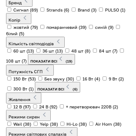
Бренд
Cигнал
(89)
Strands
(6)
Brand
(3)
PULSO
(1)
Колір
жовтий
(79)
помаранчевий
(39)
синій
(9)
білий
(5)
Кількість світлодіодів
60 шт
(13)
36 шт
(13)
48 шт
(8)
84 шт
(7)
108 шт
(7)
ПОКАЗАТИ ВСІ
(19)
Потужність СГП
150 Вт
(53)
Без звуку
(30)
16 Вт
(4)
9 Вт
(2)
300 Вт
(1)
ПОКАЗАТИ ВСІ
(6)
Живлення
12 В
(97)
24 В
(92)
+ перетворювач 220В
(2)
Режими сирен
Wail
(38)
Yelp
(38)
Hi-Lo
(38)
Air Horn
(38)
Режими світлових спалахів