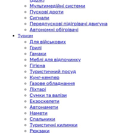
Мультимедійні системи
Пускові дроти
Сигнали
Передпускові підігрівачі двигуна
Автономні обігрівачі
Туризм
Для військових
Грилі
Гамаки
Меблі для відпочинку
Гігієна
Туристичний посуд
Кунг-кемпер
Газове обладнання
Ліхтарі
Сумки та валізи
Екзоскелети
Автонамети
Намети
Спальники
Туристичні килимки
Рюкзаки