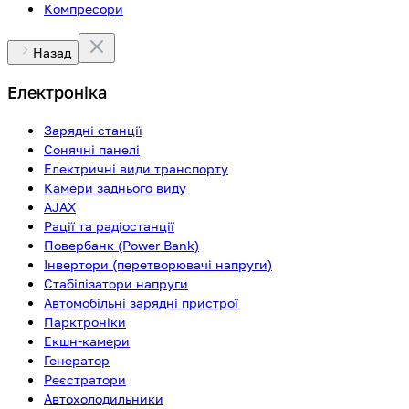
Компресори
Назад
Електроніка
Зарядні станції
Сонячні панелі
Електричні види транспорту
Камери заднього виду
AJAX
Рації та радіостанції
Повербанк (Power Bank)
Інвертори (перетворювачі напруги)
Стабілізатори напруги
Автомобільні зарядні пристрої
Парктроніки
Екшн-камери
Генератор
Реєстратори
Автохолодильники