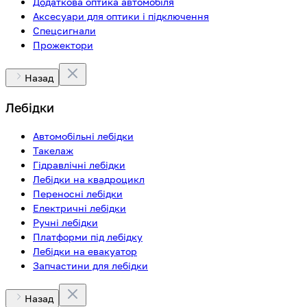
Додаткова оптика автомобіля
Аксесуари для оптики і підключення
Спецсигнали
Прожектори
Назад
Лебідки
Автомобільні лебідки
Такелаж
Гідравлічні лебідки
Лебідки на квадроцикл
Переносні лебідки
Електричні лебідки
Ручні лебідки
Платформи під лебідку
Лебідки на евакуатор
Запчастини для лебідки
Назад