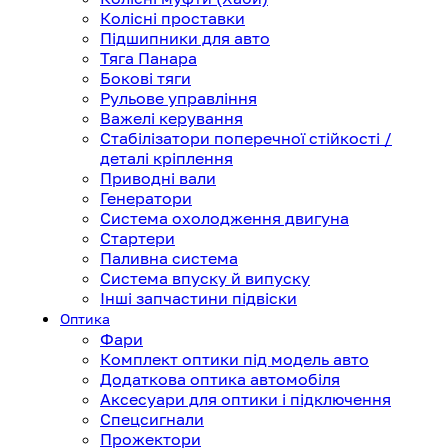
Колісні проставки
Підшипники для авто
Тяга Панара
Бокові тяги
Рульове управління
Важелі керування
Стабілізатори поперечної стійкості /
деталі кріплення
Приводні вали
Генератори
Система охолодження двигуна
Стартери
Паливна система
Система впуску й випуску
Інші запчастини підвіски
Оптика
Фари
Комплект оптики під модель авто
Додаткова оптика автомобіля
Аксесуари для оптики і підключення
Спецсигнали
Прожектори