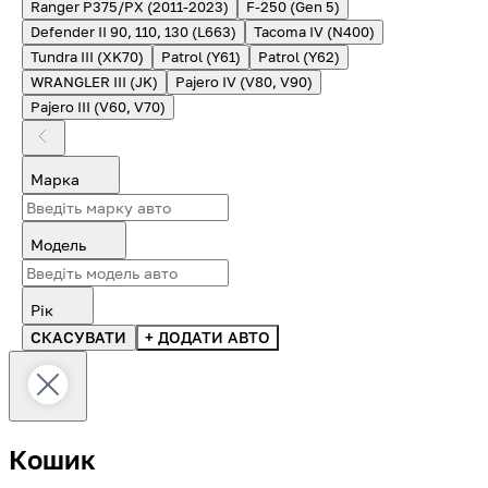
Ranger P375/PX (2011-2023)
F-250 (Gen 5)
Defender II 90, 110, 130 (L663)
Tacoma IV (N400)
Tundra III (XK70)
Patrol (Y61)
Patrol (Y62)
WRANGLER III (JK)
Pajero IV (V80, V90)
Pajero III (V60, V70)
Марка
Модель
Рік
СКАСУВАТИ
+ ДОДАТИ АВТО
Кошик