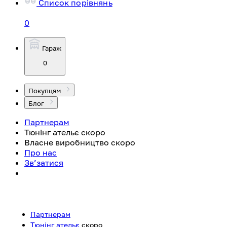
Список порівнянь
0
Гараж
0
Покупцям
Блог
Партнерам
Тюнінг ательє
скоро
Власне виробництво
скоро
Про нас
Зв’затися
Партнерам
Тюнінг ательє
скоро