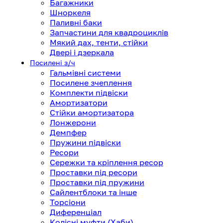
Багажники
Шноркеля
Паливні баки
Запчастини для квадроциклів
Мякий дах, тенти, стійки
Двері і дзеркала
Посилені з/ч
Гальмівні системи
Посилене зчеплення
Комплекти підвіски
Амортизатори
Стійки амортизатора
Лонжерони
Демпфер
Пружини підвіски
Ресори
Сережки та кріплення ресор
Проставки під ресори
Проставки під пружини
Сайлентблоки та інше
Торсіони
Диференціал
Колісні муфти (Хаби)