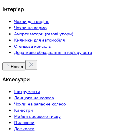
Інтерʼєр
Чохли для сидінь
Чохли на кермо
Амортизатори (газові упори)
Килимки для автомобіля
Стельова консоль
Додаткове обладнання інтер'єру авто
Назад
Аксесуари
Інструменти
Ланцюги на колеса
Чохли на запасне колесо
Каністри
Мийки високого тиску
Пилососи
Домкрати