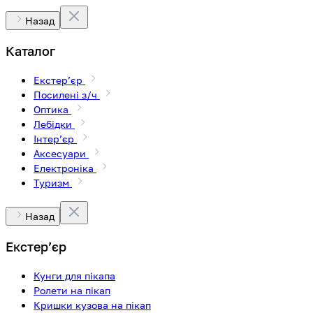
Назад
Каталог
Екстерʼєр
Посилені з/ч
Оптика
Лебідки
Інтерʼєр
Аксесуари
Електроніка
Туризм
Назад
Екстерʼєр
Кунги для пікапа
Ролети на пікап
Кришки кузова на пікап