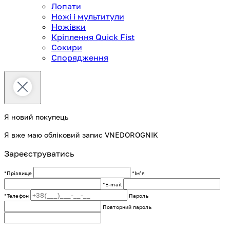
Лопати
Ножі і мультитули
Ножівки
Кріплення Quick Fist
Сокири
Спорядження
Я новий покупець
Я вже маю обліковий запис VNEDOROGNIK
Зареєструватись
*Прізвище
*Імʼя
*E-mail
*Телефон
Пароль
Повторний пароль