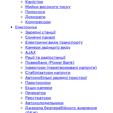
Каністри
Мийки високого тиску
Пилососи
Домкрати
Компресори
Електроніка
Зарядні станції
Сонячні панелі
Електричні види транспорту
Камери заднього виду
AJAX
Рації та радіостанції
Повербанк (Power Bank)
Інвертори (перетворювачі напруги)
Стабілізатори напруги
Автомобільні зарядні пристрої
Парктроніки
Екшн-камери
Генератор
Реєстратори
Автохолодильники
Джерела безперебійного живлення
(ДБЖ)