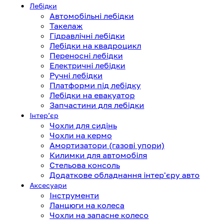
Лебідки
Автомобільні лебідки
Такелаж
Гідравлічні лебідки
Лебідки на квадроцикл
Переносні лебідки
Електричні лебідки
Ручні лебідки
Платформи під лебідку
Лебідки на евакуатор
Запчастини для лебідки
Інтерʼєр
Чохли для сидінь
Чохли на кермо
Амортизатори (газові упори)
Килимки для автомобіля
Стельова консоль
Додаткове обладнання інтер'єру авто
Аксесуари
Інструменти
Ланцюги на колеса
Чохли на запасне колесо