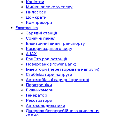
Каністри
Мийки високого тиску
Пилососи
Домкрати
Компресори
Електроніка
Зарядні станції
Сонячні панелі
Електричні види транспорту
Камери заднього виду
AJAX
Рації та радіостанції
Повербанк (Power Bank)
Інвертори (перетворювачі напруги)
Стабілізатори напруги
Автомобільні зарядні пристрої
Парктроніки
Екшн-камери
Генератор
Реєстратори
Автохолодильники
Джерела безперебійного живлення
(ДБЖ)