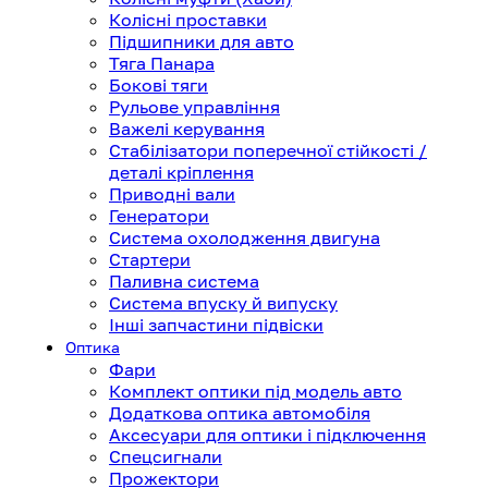
Колісні проставки
Підшипники для авто
Тяга Панара
Бокові тяги
Рульове управління
Важелі керування
Стабілізатори поперечної стійкості /
деталі кріплення
Приводні вали
Генератори
Система охолодження двигуна
Стартери
Паливна система
Система впуску й випуску
Інші запчастини підвіски
Оптика
Фари
Комплект оптики під модель авто
Додаткова оптика автомобіля
Аксесуари для оптики і підключення
Спецсигнали
Прожектори