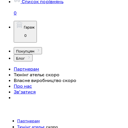
Список порівнянь
0
Гараж
0
Покупцям
Блог
Партнерам
Тюнінг ательє
скоро
Власне виробництво
скоро
Про нас
Зв’затися
Партнерам
Тюнінг ательє
скоро