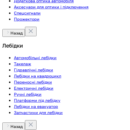
Додаткова оптика автомобіля
Аксесуари для оптики і підключення
Спецсигнали
Прожектори
Назад
Лебідки
Автомобільні лебідки
Такелаж
Гідравлічні лебідки
Лебідки на квадроцикл
Переносні лебідки
Електричні лебідки
Ручні лебідки
Платформи під лебідку
Лебідки на евакуатор
Запчастини для лебідки
Назад