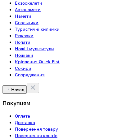
Екзоскелети
Автонамети
Намети
Спальники
Туристичні килимки
Рюкзаки
Лопати
Ножі і мультитули
Ножівки
Кріплення Quick Fist
Сокири
Спорядження
Назад
Покупцям
Оплата
Доставка
Повернення товару
Повернення коштів