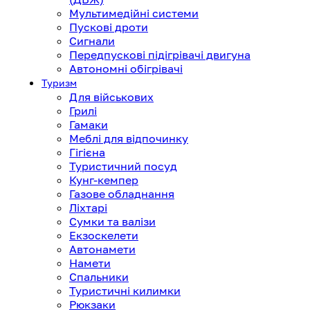
Мультимедійні системи
Пускові дроти
Сигнали
Передпускові підігрівачі двигуна
Автономні обігрівачі
Туризм
Для військових
Грилі
Гамаки
Меблі для відпочинку
Гігієна
Туристичний посуд
Кунг-кемпер
Газове обладнання
Ліхтарі
Сумки та валізи
Екзоскелети
Автонамети
Намети
Спальники
Туристичні килимки
Рюкзаки