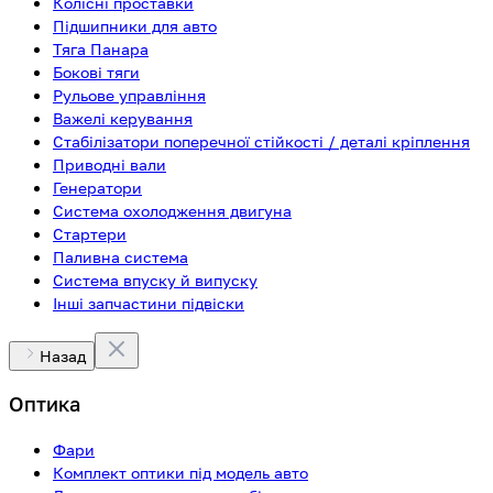
Колісні проставки
Підшипники для авто
Тяга Панара
Бокові тяги
Рульове управління
Важелі керування
Стабілізатори поперечної стійкості / деталі кріплення
Приводні вали
Генератори
Система охолодження двигуна
Стартери
Паливна система
Система впуску й випуску
Інші запчастини підвіски
Назад
Оптика
Фари
Комплект оптики під модель авто