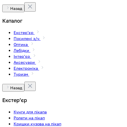
Назад
Каталог
Екстерʼєр
Посилені з/ч
Оптика
Лебідки
Інтерʼєр
Аксесуари
Електроніка
Туризм
Назад
Екстерʼєр
Кунги для пікапа
Ролети на пікап
Кришки кузова на пікап