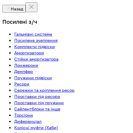
Назад
Посилені з/ч
Гальмівні системи
Посилене зчеплення
Комплекти підвіски
Амортизатори
Стійки амортизатора
Лонжерони
Демпфер
Пружини підвіски
Ресори
Сережки та кріплення ресор
Проставки під ресори
Проставки під пружини
Сайлентблоки та інше
Торсіони
Диференціал
Колісні муфти (Хаби)