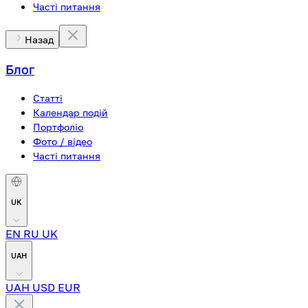
Часті питання
Назад
Блог
Статті
Календар подій
Портфоліо
Фото / відео
Часті питання
UK
EN
RU
UK
UAH
UAH
USD
EUR