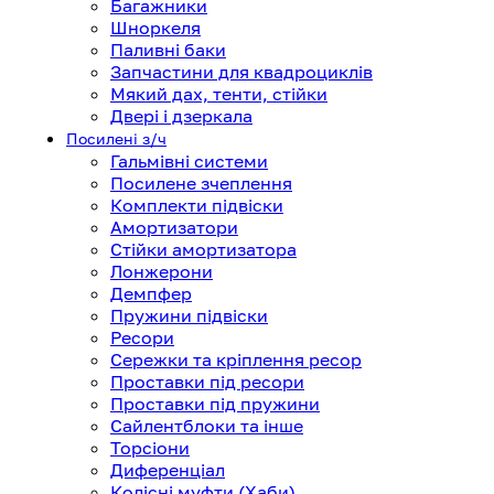
Багажники
Шноркеля
Паливні баки
Запчастини для квадроциклів
Мякий дах, тенти, стійки
Двері і дзеркала
Посилені з/ч
Гальмівні системи
Посилене зчеплення
Комплекти підвіски
Амортизатори
Стійки амортизатора
Лонжерони
Демпфер
Пружини підвіски
Ресори
Сережки та кріплення ресор
Проставки під ресори
Проставки під пружини
Сайлентблоки та інше
Торсіони
Диференціал
Колісні муфти (Хаби)