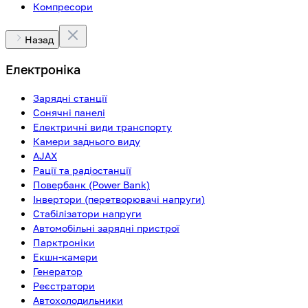
Компресори
Назад
Електроніка
Зарядні станції
Сонячні панелі
Електричні види транспорту
Камери заднього виду
AJAX
Рації та радіостанції
Повербанк (Power Bank)
Інвертори (перетворювачі напруги)
Стабілізатори напруги
Автомобільні зарядні пристрої
Парктроніки
Екшн-камери
Генератор
Реєстратори
Автохолодильники