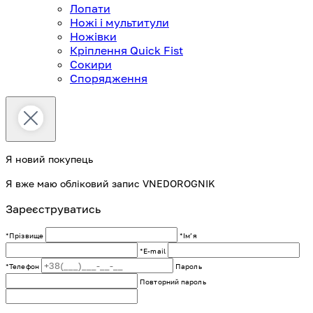
Лопати
Ножі і мультитули
Ножівки
Кріплення Quick Fist
Сокири
Спорядження
Я новий покупець
Я вже маю обліковий запис VNEDOROGNIK
Зареєструватись
*Прізвище
*Імʼя
*E-mail
*Телефон
Пароль
Повторний пароль