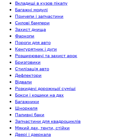
Вкладиші в кузов пікапу
Багажні модулі
Причепи і запчастини
Силові бампери
Захист днища
Фаркопи
Пороги для авто
Кенгурятник і дуги
Розширювачі та захист арок
Бризговики
Стилізація авто
Дефлектори
Відвали
Розкидачі дорожньої суміші
Бокси і кошики на дах
Багажники
Шноркеля
Паливні баки
Запчастини для квадроциклів
Мякий дах, тенти, стійки
Двері і дзеркала