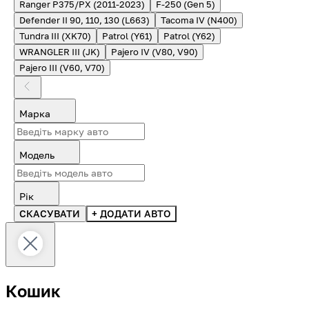
Ranger P375/PX (2011-2023)
F-250 (Gen 5)
Defender II 90, 110, 130 (L663)
Tacoma IV (N400)
Tundra III (XK70)
Patrol (Y61)
Patrol (Y62)
WRANGLER III (JK)
Pajero IV (V80, V90)
Pajero III (V60, V70)
Марка
Модель
Рік
СКАСУВАТИ
+ ДОДАТИ АВТО
Кошик