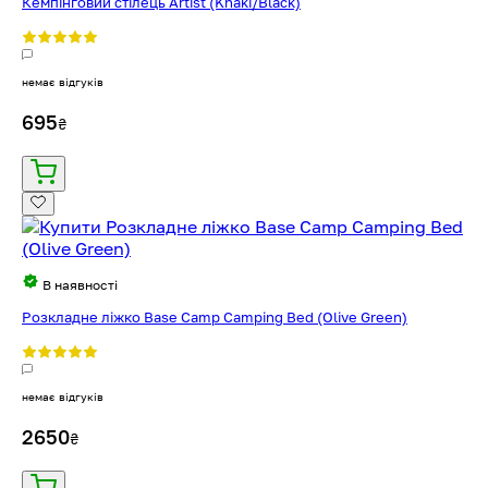
Кемпінговий стілець Artist (Khaki/Black)
немає відгуків
695
₴
В наявності
Розкладне ліжко Base Camp Camping Bed (Olive Green)
немає відгуків
2650
₴