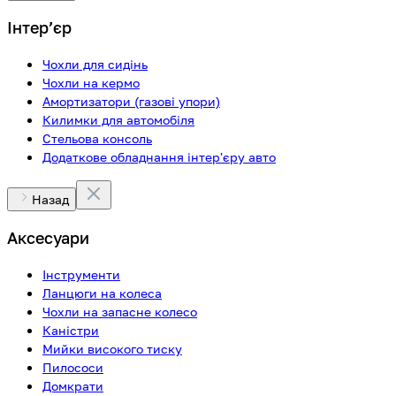
Інтерʼєр
Чохли для сидінь
Чохли на кермо
Амортизатори (газові упори)
Килимки для автомобіля
Стельова консоль
Додаткове обладнання інтер'єру авто
Назад
Аксесуари
Інструменти
Ланцюги на колеса
Чохли на запасне колесо
Каністри
Мийки високого тиску
Пилососи
Домкрати