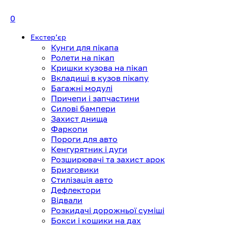
0
Екстерʼєр
Кунги для пікапа
Ролети на пікап
Кришки кузова на пікап
Вкладиші в кузов пікапу
Багажні модулі
Причепи і запчастини
Силові бампери
Захист днища
Фаркопи
Пороги для авто
Кенгурятник і дуги
Розширювачі та захист арок
Бризговики
Стилізація авто
Дефлектори
Відвали
Розкидачі дорожньої суміші
Бокси і кошики на дах