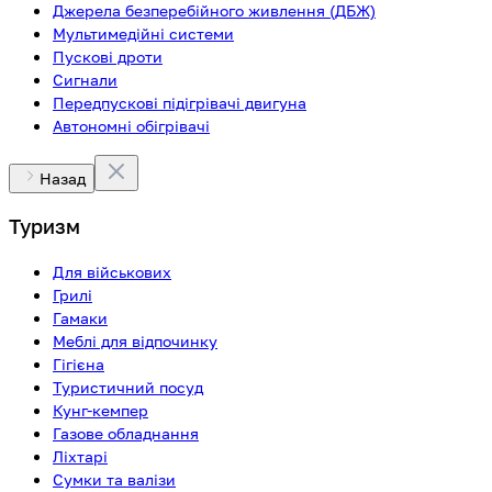
Джерела безперебійного живлення (ДБЖ)
Мультимедійні системи
Пускові дроти
Сигнали
Передпускові підігрівачі двигуна
Автономні обігрівачі
Назад
Туризм
Для військових
Грилі
Гамаки
Меблі для відпочинку
Гігієна
Туристичний посуд
Кунг-кемпер
Газове обладнання
Ліхтарі
Сумки та валізи