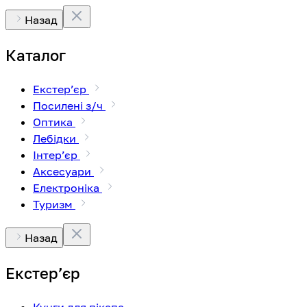
Назад
Каталог
Екстерʼєр
Посилені з/ч
Оптика
Лебідки
Інтерʼєр
Аксесуари
Електроніка
Туризм
Назад
Екстерʼєр