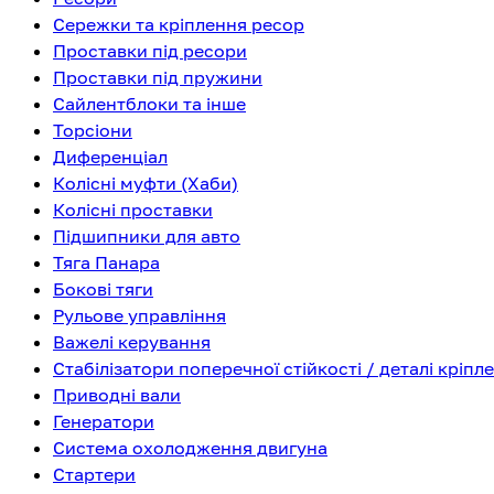
Сережки та кріплення ресор
Проставки під ресори
Проставки під пружини
Сайлентблоки та інше
Торсіони
Диференціал
Колісні муфти (Хаби)
Колісні проставки
Підшипники для авто
Тяга Панара
Бокові тяги
Рульове управління
Важелі керування
Стабілізатори поперечної стійкості / деталі кріпл
Приводні вали
Генератори
Система охолодження двигуна
Стартери