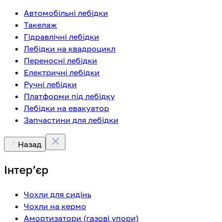
Автомобільні лебідки
Такелаж
Гідравлічні лебідки
Лебідки на квадроцикл
Переносні лебідки
Електричні лебідки
Ручні лебідки
Платформи під лебідку
Лебідки на евакуатор
Запчастини для лебідки
Назад
Інтерʼєр
Чохли для сидінь
Чохли на кермо
Амортизатори (газові упори)