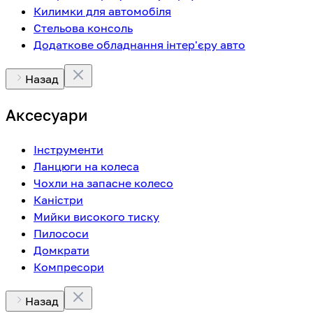
Килимки для автомобіля
Стельова консоль
Додаткове обладнання інтер'єру авто
Назад
Аксесуари
Інструменти
Ланцюги на колеса
Чохли на запасне колесо
Каністри
Мийки високого тиску
Пилососи
Домкрати
Компресори
Назад