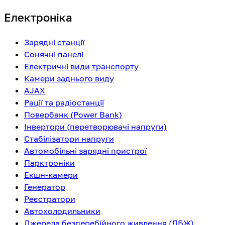
Електроніка
Зарядні станції
Сонячні панелі
Електричні види транспорту
Камери заднього виду
AJAX
Рації та радіостанції
Повербанк (Power Bank)
Інвертори (перетворювачі напруги)
Стабілізатори напруги
Автомобільні зарядні пристрої
Парктроніки
Екшн-камери
Генератор
Реєстратори
Автохолодильники
Джерела безперебійного живлення (ДБЖ)