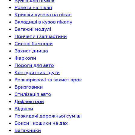
Кунги для пікапа
Ролети на пікап
Кришки кузова на пікап
Вкладиші в кузов пікапу
Багажні модулі
Причепи і запчастини
Силові бампери
Захист днища
Фаркопи
Пороги для авто
Кенгурятник і дуги
Розширювачі та захист арок
Бризговики
Стилізація авто
Дефлектори
Відвали
Розкидачі дорожньої суміші
Бокси і кошики на дах
Багажники