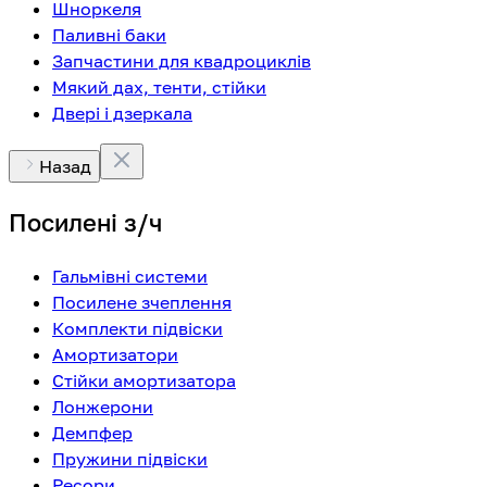
Шноркеля
Паливні баки
Запчастини для квадроциклів
Мякий дах, тенти, стійки
Двері і дзеркала
Назад
Посилені з/ч
Гальмівні системи
Посилене зчеплення
Комплекти підвіски
Амортизатори
Стійки амортизатора
Лонжерони
Демпфер
Пружини підвіски
Ресори