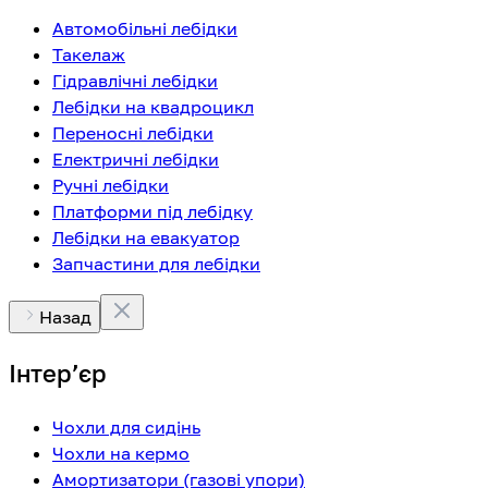
Автомобільні лебідки
Такелаж
Гідравлічні лебідки
Лебідки на квадроцикл
Переносні лебідки
Електричні лебідки
Ручні лебідки
Платформи під лебідку
Лебідки на евакуатор
Запчастини для лебідки
Назад
Інтерʼєр
Чохли для сидінь
Чохли на кермо
Амортизатори (газові упори)