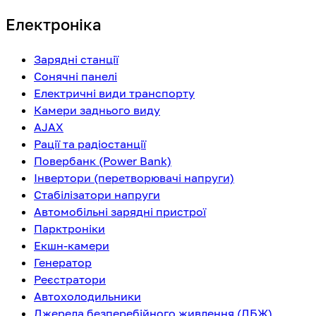
Електроніка
Зарядні станції
Сонячні панелі
Електричні види транспорту
Камери заднього виду
AJAX
Рації та радіостанції
Повербанк (Power Bank)
Інвертори (перетворювачі напруги)
Стабілізатори напруги
Автомобільні зарядні пристрої
Парктроніки
Екшн-камери
Генератор
Реєстратори
Автохолодильники
Джерела безперебійного живлення (ДБЖ)