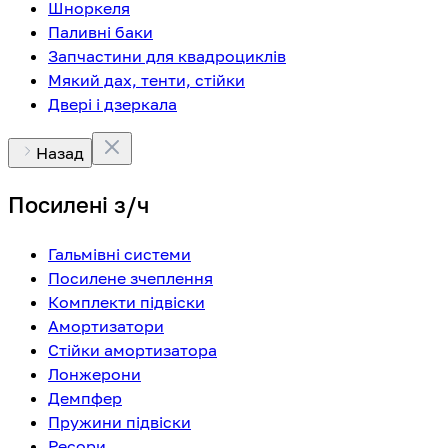
Шноркеля
Паливні баки
Запчастини для квадроциклів
Мякий дах, тенти, стійки
Двері і дзеркала
Назад
Посилені з/ч
Гальмівні системи
Посилене зчеплення
Комплекти підвіски
Амортизатори
Стійки амортизатора
Лонжерони
Демпфер
Пружини підвіски
Ресори