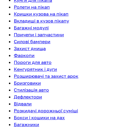
Кунги для пікапа
Ролети на пікап
Кришки кузова на пікап
Вкладиші в кузов пікапу
Багажні модулі
Причепи і запчастини
Силові бампери
Захист днища
Фаркопи
Пороги для авто
Кенгурятник і дуги
Розширювачі та захист арок
Бризговики
Стилізація авто
Дефлектори
Відвали
Розкидачі дорожньої суміші
Бокси і кошики на дах
Багажники