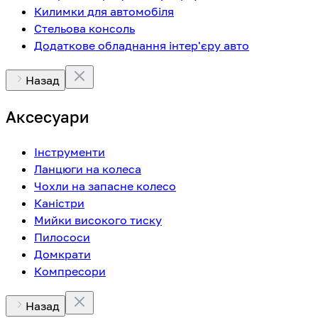
Килимки для автомобіля
Стельова консоль
Додаткове обладнання інтер'єру авто
Назад
Аксесуари
Інструменти
Ланцюги на колеса
Чохли на запасне колесо
Каністри
Мийки високого тиску
Пилососи
Домкрати
Компресори
Назад