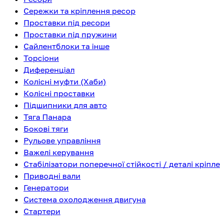
Сережки та кріплення ресор
Проставки під ресори
Проставки під пружини
Сайлентблоки та інше
Торсіони
Диференціал
Колісні муфти (Хаби)
Колісні проставки
Підшипники для авто
Тяга Панара
Бокові тяги
Рульове управління
Важелі керування
Стабілізатори поперечної стійкості / деталі кріпл
Приводні вали
Генератори
Система охолодження двигуна
Стартери