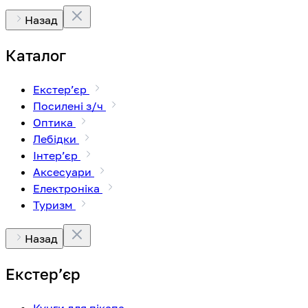
Назад
Каталог
Екстерʼєр
Посилені з/ч
Оптика
Лебідки
Інтерʼєр
Аксесуари
Електроніка
Туризм
Назад
Екстерʼєр