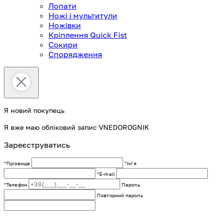
Лопати
Ножі і мультитули
Ножівки
Кріплення Quick Fist
Сокири
Спорядження
Я новий покупець
Я вже маю обліковий запис VNEDOROGNIK
Зареєструватись
*Прізвище
*Імʼя
*E-mail
*Телефон
Пароль
Повторний пароль