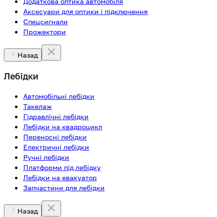
Додаткова оптика автомобіля
Аксесуари для оптики і підключення
Спецсигнали
Прожектори
Назад
Лебідки
Автомобільні лебідки
Такелаж
Гідравлічні лебідки
Лебідки на квадроцикл
Переносні лебідки
Електричні лебідки
Ручні лебідки
Платформи під лебідку
Лебідки на евакуатор
Запчастини для лебідки
Назад