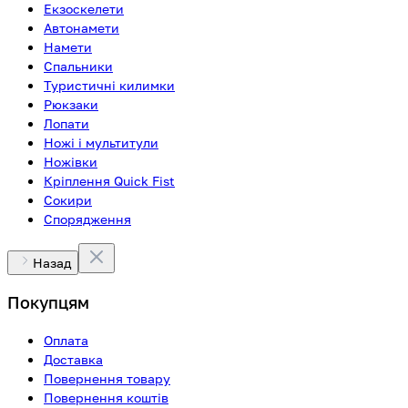
Екзоскелети
Автонамети
Намети
Спальники
Туристичні килимки
Рюкзаки
Лопати
Ножі і мультитули
Ножівки
Кріплення Quick Fist
Сокири
Спорядження
Назад
Покупцям
Оплата
Доставка
Повернення товару
Повернення коштів