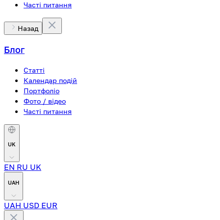
Часті питання
Назад
Блог
Статті
Календар подій
Портфоліо
Фото / відео
Часті питання
UK
EN
RU
UK
UAH
UAH
USD
EUR