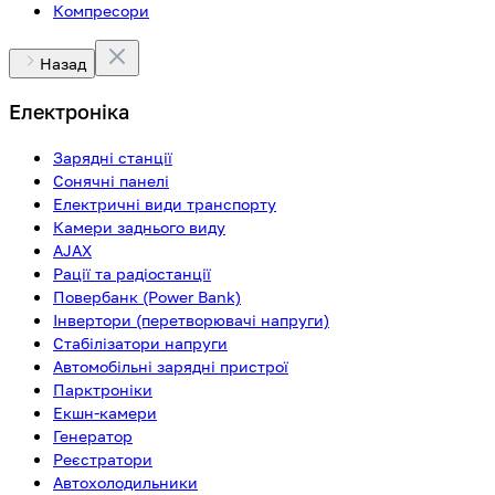
Компресори
Назад
Електроніка
Зарядні станції
Сонячні панелі
Електричні види транспорту
Камери заднього виду
AJAX
Рації та радіостанції
Повербанк (Power Bank)
Інвертори (перетворювачі напруги)
Стабілізатори напруги
Автомобільні зарядні пристрої
Парктроніки
Екшн-камери
Генератор
Реєстратори
Автохолодильники