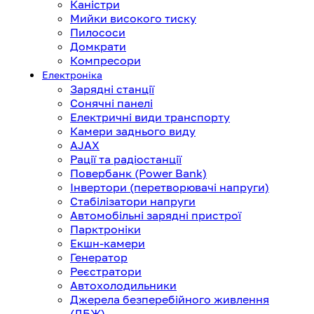
Каністри
Мийки високого тиску
Пилососи
Домкрати
Компресори
Електроніка
Зарядні станції
Сонячні панелі
Електричні види транспорту
Камери заднього виду
AJAX
Рації та радіостанції
Повербанк (Power Bank)
Інвертори (перетворювачі напруги)
Стабілізатори напруги
Автомобільні зарядні пристрої
Парктроніки
Екшн-камери
Генератор
Реєстратори
Автохолодильники
Джерела безперебійного живлення
(ДБЖ)