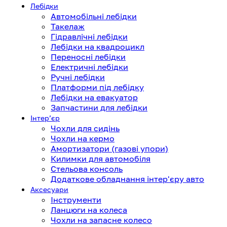
Лебідки
Автомобільні лебідки
Такелаж
Гідравлічні лебідки
Лебідки на квадроцикл
Переносні лебідки
Електричні лебідки
Ручні лебідки
Платформи під лебідку
Лебідки на евакуатор
Запчастини для лебідки
Інтерʼєр
Чохли для сидінь
Чохли на кермо
Амортизатори (газові упори)
Килимки для автомобіля
Стельова консоль
Додаткове обладнання інтер'єру авто
Аксесуари
Інструменти
Ланцюги на колеса
Чохли на запасне колесо