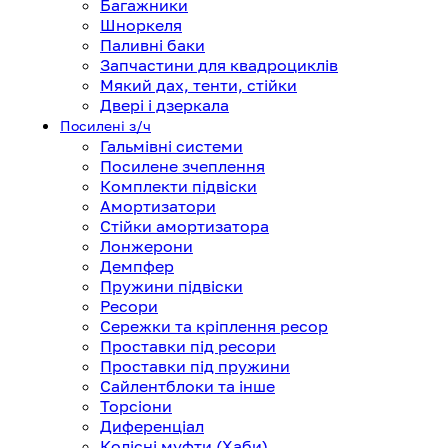
Багажники
Шноркеля
Паливні баки
Запчастини для квадроциклів
Мякий дах, тенти, стійки
Двері і дзеркала
Посилені з/ч
Гальмівні системи
Посилене зчеплення
Комплекти підвіски
Амортизатори
Стійки амортизатора
Лонжерони
Демпфер
Пружини підвіски
Ресори
Сережки та кріплення ресор
Проставки під ресори
Проставки під пружини
Сайлентблоки та інше
Торсіони
Диференціал
Колісні муфти (Хаби)