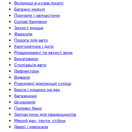
Вкладиші в кузов пікапу
Багажні модулі
Причепи і запчастини
Силові бампери
Захист днища
Фаркопи
Пороги для авто
Кенгурятник і дуги
Розширювачі та захист арок
Бризговики
Стилізація авто
Дефлектори
Відвали
Розкидачі дорожньої суміші
Бокси і кошики на дах
Багажники
Шноркеля
Паливні баки
Запчастини для квадроциклів
Мякий дах, тенти, стійки
Двері і дзеркала