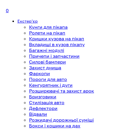
0
Екстерʼєр
Кунги для пікапа
Ролети на пікап
Кришки кузова на пікап
Вкладиші в кузов пікапу
Багажні модулі
Причепи і запчастини
Силові бампери
Захист днища
Фаркопи
Пороги для авто
Кенгурятник і дуги
Розширювачі та захист арок
Бризговики
Стилізація авто
Дефлектори
Відвали
Розкидачі дорожньої суміші
Бокси і кошики на дах