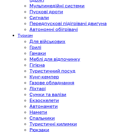
Мультимедійні системи
Пускові дроти
Сигнали
Передпускові підігрівачі двигуна
Автономні обігрівачі
Туризм
Для військових
Грилі
Гамаки
Меблі для відпочинку
Гігієна
Туристичний посуд
Кунг-кемпер
Газове обладнання
Ліхтарі
Сумки та валізи
Екзоскелети
Автонамети
Намети
Спальники
Туристичні килимки
Рюкзаки