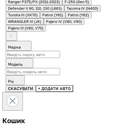
Ranger P375/PX (2011-2023)
F-250 (Gen 5)
Defender II 90, 110, 130 (L663)
Tacoma IV (N400)
Tundra III (XK70)
Patrol (Y61)
Patrol (Y62)
WRANGLER III (JK)
Pajero IV (V80, V90)
Pajero III (V60, V70)
Марка
Модель
Рік
СКАСУВАТИ
+ ДОДАТИ АВТО
Кошик