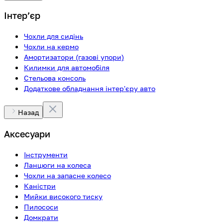
Інтерʼєр
Чохли для сидінь
Чохли на кермо
Амортизатори (газові упори)
Килимки для автомобіля
Стельова консоль
Додаткове обладнання інтер'єру авто
Назад
Аксесуари
Інструменти
Ланцюги на колеса
Чохли на запасне колесо
Каністри
Мийки високого тиску
Пилососи
Домкрати