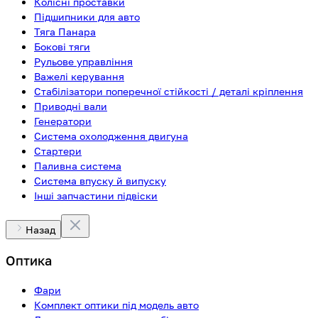
Колісні проставки
Підшипники для авто
Тяга Панара
Бокові тяги
Рульове управління
Важелі керування
Стабілізатори поперечної стійкості / деталі кріплення
Приводні вали
Генератори
Система охолодження двигуна
Стартери
Паливна система
Система впуску й випуску
Інші запчастини підвіски
Назад
Оптика
Фари
Комплект оптики під модель авто