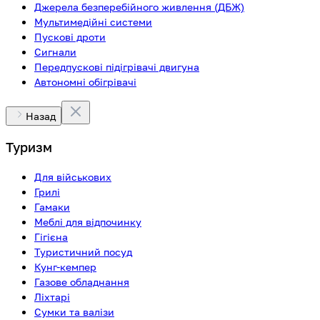
Джерела безперебійного живлення (ДБЖ)
Мультимедійні системи
Пускові дроти
Сигнали
Передпускові підігрівачі двигуна
Автономні обігрівачі
Назад
Туризм
Для військових
Грилі
Гамаки
Меблі для відпочинку
Гігієна
Туристичний посуд
Кунг-кемпер
Газове обладнання
Ліхтарі
Сумки та валізи