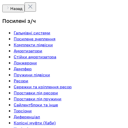
Назад
Посилені з/ч
Гальмівні системи
Посилене зчеплення
Комплекти підвіски
Амортизатори
Стійки амортизатора
Лонжерони
Демпфер
Пружини підвіски
Ресори
Сережки та кріплення ресор
Проставки під ресори
Проставки під пружини
Сайлентблоки та інше
Торсіони
Диференціал
Колісні муфти (Хаби)