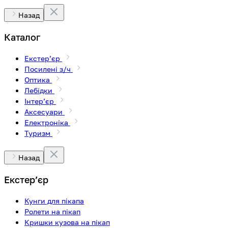
Назад
Каталог
Екстерʼєр
Посилені з/ч
Оптика
Лебідки
Інтерʼєр
Аксесуари
Електроніка
Туризм
Назад
Екстерʼєр
Кунги для пікапа
Ролети на пікап
Кришки кузова на пікап