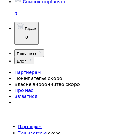
Список порівнянь
0
Гараж
0
Покупцям
Блог
Партнерам
Тюнінг ательє
скоро
Власне виробництво
скоро
Про нас
Зв’затися
Партнерам
Тюнінг ательє
скоро