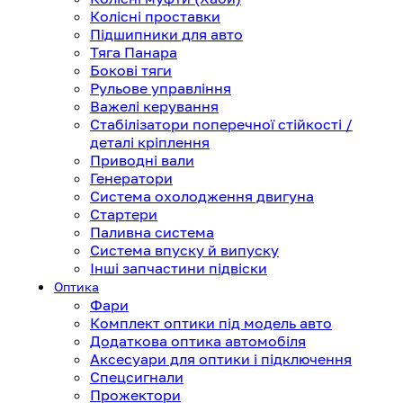
Колісні проставки
Підшипники для авто
Тяга Панара
Бокові тяги
Рульове управління
Важелі керування
Стабілізатори поперечної стійкості /
деталі кріплення
Приводні вали
Генератори
Система охолодження двигуна
Стартери
Паливна система
Система впуску й випуску
Інші запчастини підвіски
Оптика
Фари
Комплект оптики під модель авто
Додаткова оптика автомобіля
Аксесуари для оптики і підключення
Спецсигнали
Прожектори