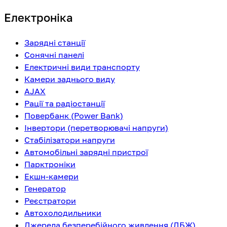
Електроніка
Зарядні станції
Сонячні панелі
Електричні види транспорту
Камери заднього виду
AJAX
Рації та радіостанції
Повербанк (Power Bank)
Інвертори (перетворювачі напруги)
Стабілізатори напруги
Автомобільні зарядні пристрої
Парктроніки
Екшн-камери
Генератор
Реєстратори
Автохолодильники
Джерела безперебійного живлення (ДБЖ)