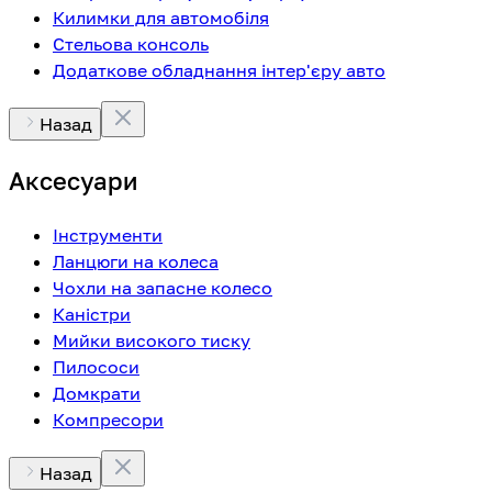
Килимки для автомобіля
Стельова консоль
Додаткове обладнання інтер'єру авто
Назад
Аксесуари
Інструменти
Ланцюги на колеса
Чохли на запасне колесо
Каністри
Мийки високого тиску
Пилососи
Домкрати
Компресори
Назад