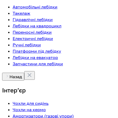
Автомобільні лебідки
Такелаж
Гідравлічні лебідки
Лебідки на квадроцикл
Переносні лебідки
Електричні лебідки
Ручні лебідки
Платформи під лебідку
Лебідки на евакуатор
Запчастини для лебідки
Назад
Інтерʼєр
Чохли для сидінь
Чохли на кермо
Амортизатори (газові упори)