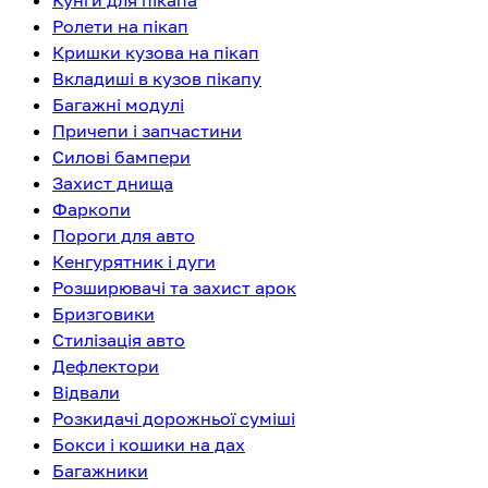
Кунги для пікапа
Ролети на пікап
Кришки кузова на пікап
Вкладиші в кузов пікапу
Багажні модулі
Причепи і запчастини
Силові бампери
Захист днища
Фаркопи
Пороги для авто
Кенгурятник і дуги
Розширювачі та захист арок
Бризговики
Стилізація авто
Дефлектори
Відвали
Розкидачі дорожньої суміші
Бокси і кошики на дах
Багажники