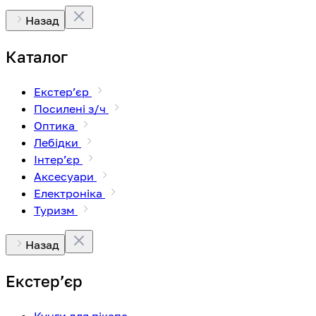
Назад
Каталог
Екстерʼєр
Посилені з/ч
Оптика
Лебідки
Інтерʼєр
Аксесуари
Електроніка
Туризм
Назад
Екстерʼєр