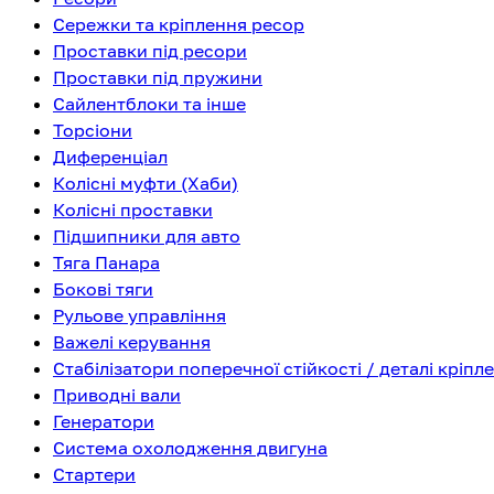
Сережки та кріплення ресор
Проставки під ресори
Проставки під пружини
Сайлентблоки та інше
Торсіони
Диференціал
Колісні муфти (Хаби)
Колісні проставки
Підшипники для авто
Тяга Панара
Бокові тяги
Рульове управління
Важелі керування
Стабілізатори поперечної стійкості / деталі кріпл
Приводні вали
Генератори
Система охолодження двигуна
Стартери