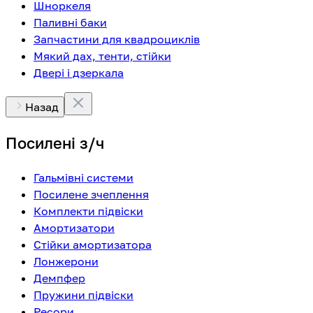
Шноркеля
Паливні баки
Запчастини для квадроциклів
Мякий дах, тенти, стійки
Двері і дзеркала
Назад
Посилені з/ч
Гальмівні системи
Посилене зчеплення
Комплекти підвіски
Амортизатори
Стійки амортизатора
Лонжерони
Демпфер
Пружини підвіски
Ресори