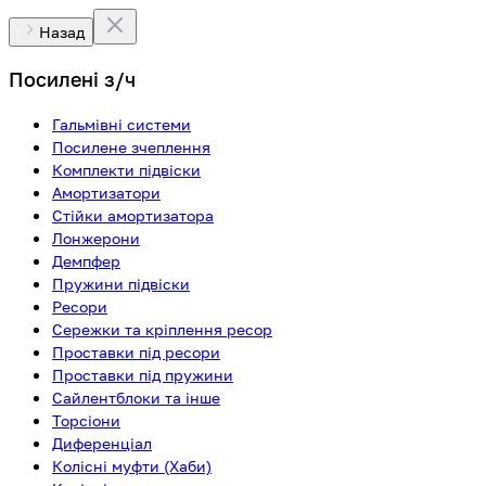
Назад
Посилені з/ч
Гальмівні системи
Посилене зчеплення
Комплекти підвіски
Амортизатори
Стійки амортизатора
Лонжерони
Демпфер
Пружини підвіски
Ресори
Сережки та кріплення ресор
Проставки під ресори
Проставки під пружини
Сайлентблоки та інше
Торсіони
Диференціал
Колісні муфти (Хаби)