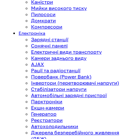
Каністри
Мийки високого тиску
Пилососи
Домкрати
Компресори
Електроніка
Зарядні станції
Сонячні панелі
Електричні види транспорту
Камери заднього виду
AJAX
Рації та радіостанції
Повербанк (Power Bank)
Інвертори (перетворювачі напруги)
Стабілізатори напруги
Автомобільні зарядні пристрої
Парктроніки
Екшн-камери
Генератор
Реєстратори
Автохолодильники
Джерела безперебійного живлення
(ДБЖ)