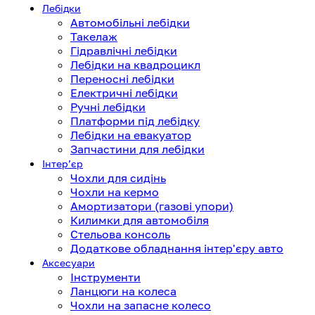
Лебідки
Автомобільні лебідки
Такелаж
Гідравлічні лебідки
Лебідки на квадроцикл
Переносні лебідки
Електричні лебідки
Ручні лебідки
Платформи під лебідку
Лебідки на евакуатор
Запчастини для лебідки
Інтерʼєр
Чохли для сидінь
Чохли на кермо
Амортизатори (газові упори)
Килимки для автомобіля
Стельова консоль
Додаткове обладнання інтер'єру авто
Аксесуари
Інструменти
Ланцюги на колеса
Чохли на запасне колесо