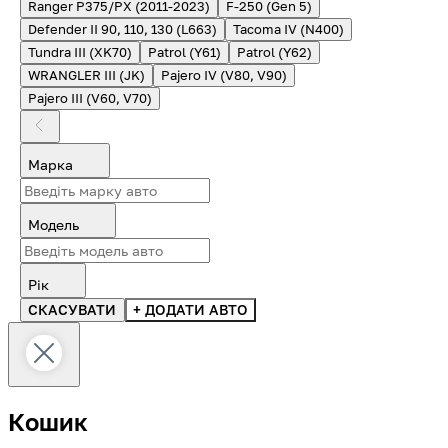
Ranger P375/PX (2011-2023)
F-250 (Gen 5)
Defender II 90, 110, 130 (L663)
Tacoma IV (N400)
Tundra III (XK70)
Patrol (Y61)
Patrol (Y62)
WRANGLER III (JK)
Pajero IV (V80, V90)
Pajero III (V60, V70)
Марка
Модель
Рік
СКАСУВАТИ
+ ДОДАТИ АВТО
Кошик