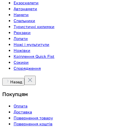
Екзоскелети
Автонамети
Намети
Спальники
Туристичні килимки
Рюкзаки
Лопати
Ножі і мультитули
Ножівки
Кріплення Quick Fist
Сокири
Спорядження
Назад
Покупцям
Оплата
Доставка
Повернення товару
Повернення коштів