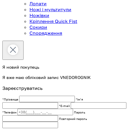
Лопати
Ножі і мультитули
Ножівки
Кріплення Quick Fist
Сокири
Спорядження
Я новий покупець
Я вже маю обліковий запис VNEDOROGNIK
Зареєструватись
*Прізвище
*Імʼя
*E-mail
*Телефон
Пароль
Повторний пароль