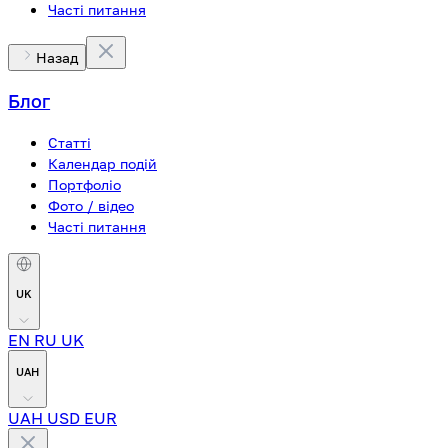
Часті питання
Назад
Блог
Статті
Календар подій
Портфоліо
Фото / відео
Часті питання
UK
EN
RU
UK
UAH
UAH
USD
EUR