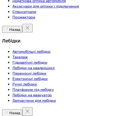
Додаткова оптика автомобіля
Аксесуари для оптики і підключення
Спецсигнали
Прожектори
Назад
Лебідки
Автомобільні лебідки
Такелаж
Гідравлічні лебідки
Лебідки на квадроцикл
Переносні лебідки
Електричні лебідки
Ручні лебідки
Платформи під лебідку
Лебідки на евакуатор
Запчастини для лебідки
Назад