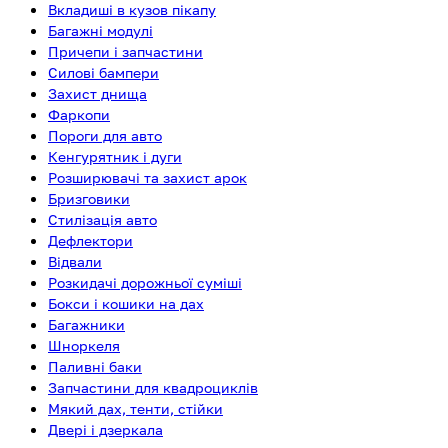
Вкладиші в кузов пікапу
Багажні модулі
Причепи і запчастини
Силові бампери
Захист днища
Фаркопи
Пороги для авто
Кенгурятник і дуги
Розширювачі та захист арок
Бризговики
Стилізація авто
Дефлектори
Відвали
Розкидачі дорожньої суміші
Бокси і кошики на дах
Багажники
Шноркеля
Паливні баки
Запчастини для квадроциклів
Мякий дах, тенти, стійки
Двері і дзеркала