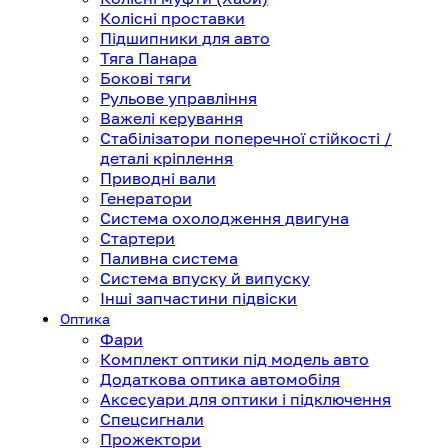
Колісні проставки
Підшипники для авто
Тяга Панара
Бокові тяги
Рульове управління
Важелі керування
Стабілізатори поперечної стійкості /
деталі кріплення
Приводні вали
Генератори
Система охолодження двигуна
Стартери
Паливна система
Система впуску й випуску
Інші запчастини підвіски
Оптика
Фари
Комплект оптики під модель авто
Додаткова оптика автомобіля
Аксесуари для оптики і підключення
Спецсигнали
Прожектори