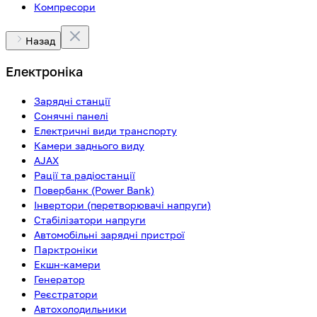
Компресори
Назад
Електроніка
Зарядні станції
Сонячні панелі
Електричні види транспорту
Камери заднього виду
AJAX
Рації та радіостанції
Повербанк (Power Bank)
Інвертори (перетворювачі напруги)
Стабілізатори напруги
Автомобільні зарядні пристрої
Парктроніки
Екшн-камери
Генератор
Реєстратори
Автохолодильники