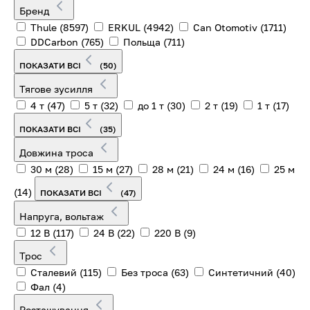
Бренд
Thule
(8597)
ERKUL
(4942)
Can Otomotiv
(1711)
DDCarbon
(765)
Польща
(711)
ПОКАЗАТИ ВСІ
(50)
Тягове зусилля
4 т
(47)
5 т
(32)
до 1 т
(30)
2 т
(19)
1 т
(17)
ПОКАЗАТИ ВСІ
(35)
Довжина троса
30 м
(28)
15 м
(27)
28 м
(21)
24 м
(16)
25 м
(14)
ПОКАЗАТИ ВСІ
(47)
Напруга, вольтаж
12 В
(117)
24 В
(22)
220 В
(9)
Трос
Сталевий
(115)
Без троса
(63)
Синтетичний
(40)
Фал
(4)
Розташування