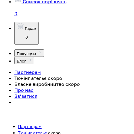
Список порівнянь
0
Гараж
0
Покупцям
Блог
Партнерам
Тюнінг ательє
скоро
Власне виробництво
скоро
Про нас
Зв’затися
Партнерам
Тюнінг ательє
скоро