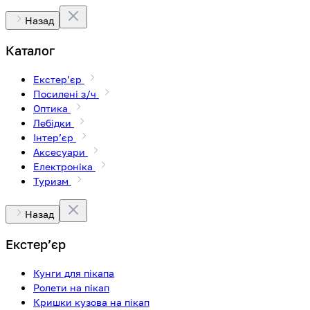
Назад
Каталог
Екстерʼєр
Посилені з/ч
Оптика
Лебідки
Інтерʼєр
Аксесуари
Електроніка
Туризм
Назад
Екстерʼєр
Кунги для пікапа
Ролети на пікап
Кришки кузова на пікап