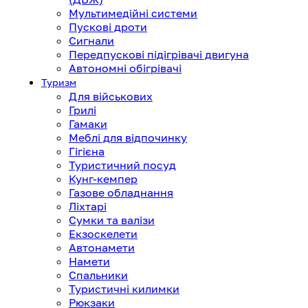
Мультимедійні системи
Пускові дроти
Сигнали
Передпускові підігрівачі двигуна
Автономні обігрівачі
Туризм
Для військових
Грилі
Гамаки
Меблі для відпочинку
Гігієна
Туристичний посуд
Кунг-кемпер
Газове обладнання
Ліхтарі
Сумки та валізи
Екзоскелети
Автонамети
Намети
Спальники
Туристичні килимки
Рюкзаки