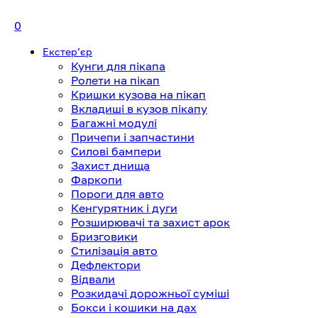
0
Екстерʼєр
Кунги для пікапа
Ролети на пікап
Кришки кузова на пікап
Вкладиші в кузов пікапу
Багажні модулі
Причепи і запчастини
Силові бампери
Захист днища
Фаркопи
Пороги для авто
Кенгурятник і дуги
Розширювачі та захист арок
Бризговики
Стилізація авто
Дефлектори
Відвали
Розкидачі дорожньої суміші
Бокси і кошики на дах