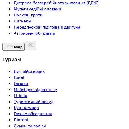
Джерела безперебійного живлення (ДБЖ)
Мультимедійні системи
Пускові дроти
Сигнали
Передпускові підігрівачі двигуна
Автономні обігрівачі
Назад
Туризм
Для військових
Грилі
Гамаки
Меблі для відпочинку
Гігієна
Туристичний посуд
Кунг-кемпер
Газове обладнання
Ліхтарі
Сумки та валізи