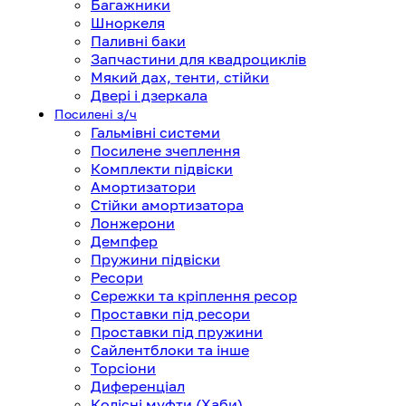
Багажники
Шноркеля
Паливні баки
Запчастини для квадроциклів
Мякий дах, тенти, стійки
Двері і дзеркала
Посилені з/ч
Гальмівні системи
Посилене зчеплення
Комплекти підвіски
Амортизатори
Стійки амортизатора
Лонжерони
Демпфер
Пружини підвіски
Ресори
Сережки та кріплення ресор
Проставки під ресори
Проставки під пружини
Сайлентблоки та інше
Торсіони
Диференціал
Колісні муфти (Хаби)