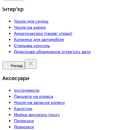
Інтерʼєр
Чохли для сидінь
Чохли на кермо
Амортизатори (газові упори)
Килимки для автомобіля
Стельова консоль
Додаткове обладнання інтер'єру авто
Назад
Аксесуари
Інструменти
Ланцюги на колеса
Чохли на запасне колесо
Каністри
Мийки високого тиску
Пилососи
Домкрати