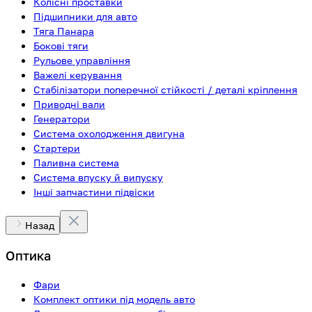
Колісні проставки
Підшипники для авто
Тяга Панара
Бокові тяги
Рульове управління
Важелі керування
Стабілізатори поперечної стійкості / деталі кріплення
Приводні вали
Генератори
Система охолодження двигуна
Стартери
Паливна система
Система впуску й випуску
Інші запчастини підвіски
Назад
Оптика
Фари
Комплект оптики під модель авто