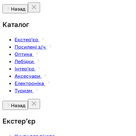
Назад
Каталог
Екстерʼєр
Посилені з/ч
Оптика
Лебідки
Інтерʼєр
Аксесуари
Електроніка
Туризм
Назад
Екстерʼєр