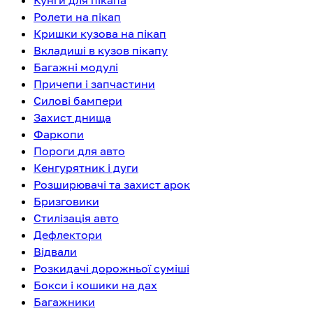
Кунги для пікапа
Ролети на пікап
Кришки кузова на пікап
Вкладиші в кузов пікапу
Багажні модулі
Причепи і запчастини
Силові бампери
Захист днища
Фаркопи
Пороги для авто
Кенгурятник і дуги
Розширювачі та захист арок
Бризговики
Стилізація авто
Дефлектори
Відвали
Розкидачі дорожньої суміші
Бокси і кошики на дах
Багажники