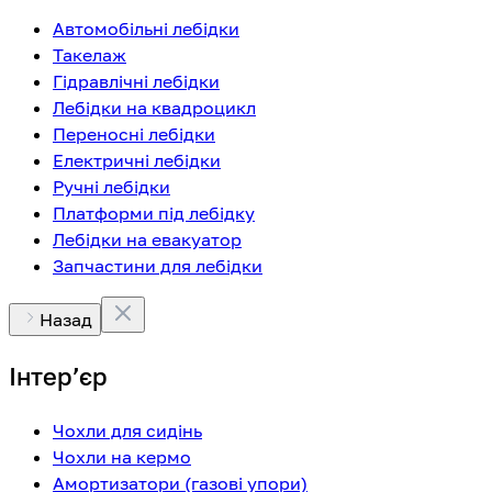
Автомобільні лебідки
Такелаж
Гідравлічні лебідки
Лебідки на квадроцикл
Переносні лебідки
Електричні лебідки
Ручні лебідки
Платформи під лебідку
Лебідки на евакуатор
Запчастини для лебідки
Назад
Інтерʼєр
Чохли для сидінь
Чохли на кермо
Амортизатори (газові упори)