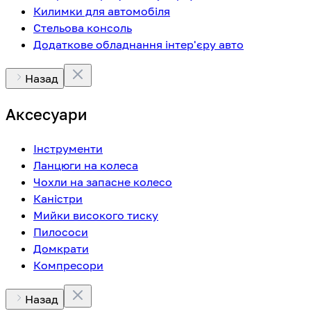
Килимки для автомобіля
Стельова консоль
Додаткове обладнання інтер'єру авто
Назад
Аксесуари
Інструменти
Ланцюги на колеса
Чохли на запасне колесо
Каністри
Мийки високого тиску
Пилососи
Домкрати
Компресори
Назад