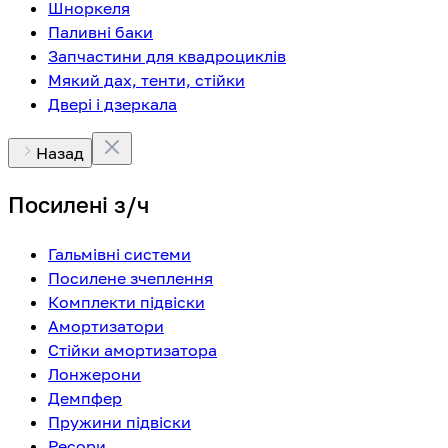
Шноркеля
Паливні баки
Запчастини для квадроциклів
Мякий дах, тенти, стійки
Двері і дзеркала
Назад
Посилені з/ч
Гальмівні системи
Посилене зчеплення
Комплекти підвіски
Амортизатори
Стійки амортизатора
Лонжерони
Демпфер
Пружини підвіски
Ресори