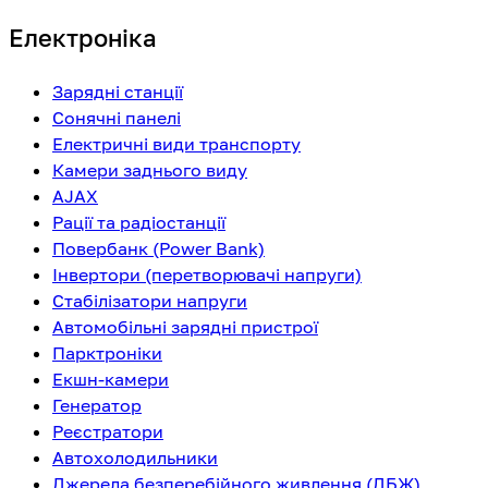
Електроніка
Зарядні станції
Сонячні панелі
Електричні види транспорту
Камери заднього виду
AJAX
Рації та радіостанції
Повербанк (Power Bank)
Інвертори (перетворювачі напруги)
Стабілізатори напруги
Автомобільні зарядні пристрої
Парктроніки
Екшн-камери
Генератор
Реєстратори
Автохолодильники
Джерела безперебійного живлення (ДБЖ)