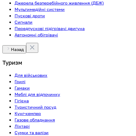
Джерела безперебійного живлення (ДБЖ)
Мультимедійні системи
Пускові дроти
Сигнали
Передпускові підігрівачі двигуна
Автономні обігрівачі
Назад
Туризм
Для військових
Грилі
Гамаки
Меблі для відпочинку
Гігієна
Туристичний посуд
Кунг-кемпер
Газове обладнання
Ліхтарі
Сумки та валізи