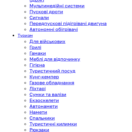
Мультимедійні системи
Пускові дроти
Сигнали
Передпускові підігрівачі двигуна
Автономні обігрівачі
Туризм
Для військових
Грилі
Гамаки
Меблі для відпочинку
Гігієна
Туристичний посуд
Кунг-кемпер
Газове обладнання
Ліхтарі
Сумки та валізи
Екзоскелети
Автонамети
Намети
Спальники
Туристичні килимки
Рюкзаки