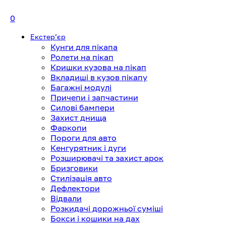
0
Екстерʼєр
Кунги для пікапа
Ролети на пікап
Кришки кузова на пікап
Вкладиші в кузов пікапу
Багажні модулі
Причепи і запчастини
Силові бампери
Захист днища
Фаркопи
Пороги для авто
Кенгурятник і дуги
Розширювачі та захист арок
Бризговики
Стилізація авто
Дефлектори
Відвали
Розкидачі дорожньої суміші
Бокси і кошики на дах