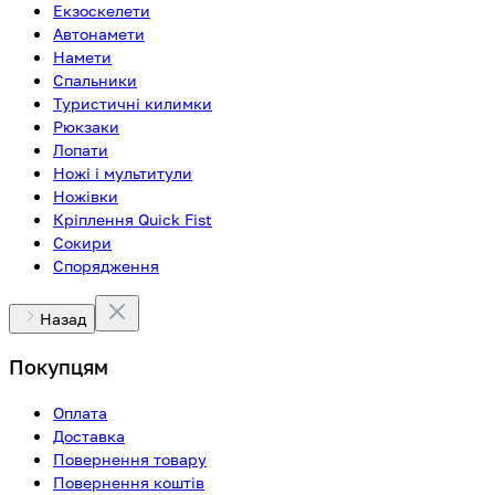
Екзоскелети
Автонамети
Намети
Спальники
Туристичні килимки
Рюкзаки
Лопати
Ножі і мультитули
Ножівки
Кріплення Quick Fist
Сокири
Спорядження
Назад
Покупцям
Оплата
Доставка
Повернення товару
Повернення коштів