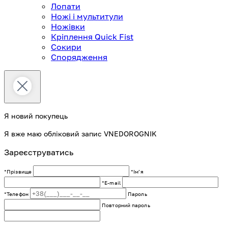
Лопати
Ножі і мультитули
Ножівки
Кріплення Quick Fist
Сокири
Спорядження
Я новий покупець
Я вже маю обліковий запис VNEDOROGNIK
Зареєструватись
*Прізвище
*Імʼя
*E-mail
*Телефон
Пароль
Повторний пароль