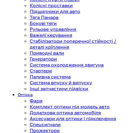
Колісні проставки
Підшипники для авто
Тяга Панара
Бокові тяги
Рульове управління
Важелі керування
Стабілізатори поперечної стійкості /
деталі кріплення
Приводні вали
Генератори
Система охолодження двигуна
Стартери
Паливна система
Система впуску й випуску
Інші запчастини підвіски
Оптика
Фари
Комплект оптики під модель авто
Додаткова оптика автомобіля
Аксесуари для оптики і підключення
Спецсигнали
Прожектори