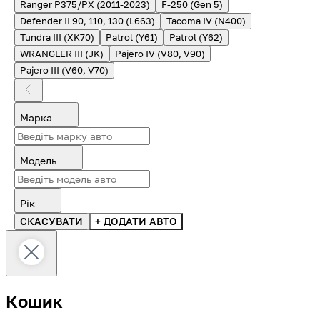
Ranger P375/PX (2011-2023)
F-250 (Gen 5)
Defender II 90, 110, 130 (L663)
Tacoma IV (N400)
Tundra III (XK70)
Patrol (Y61)
Patrol (Y62)
WRANGLER III (JK)
Pajero IV (V80, V90)
Pajero III (V60, V70)
Марка
Модель
Рік
СКАСУВАТИ
+ ДОДАТИ АВТО
Кошик