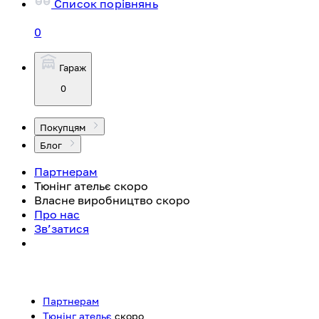
Список порівнянь
0
Гараж
0
Покупцям
Блог
Партнерам
Тюнінг ательє
скоро
Власне виробництво
скоро
Про нас
Зв’затися
Партнерам
Тюнінг ательє
скоро