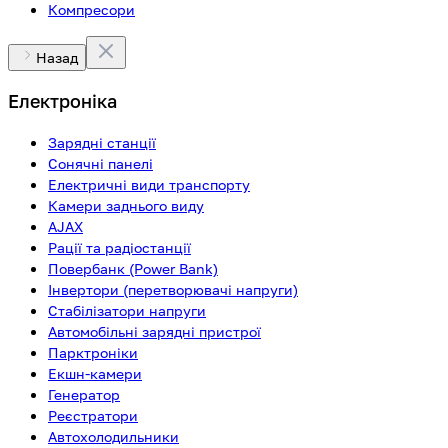
Компресори
Назад
Електроніка
Зарядні станції
Сонячні панелі
Електричні види транспорту
Камери заднього виду
AJAX
Рації та радіостанції
Повербанк (Power Bank)
Інвертори (перетворювачі напруги)
Стабілізатори напруги
Автомобільні зарядні пристрої
Парктроніки
Екшн-камери
Генератор
Реєстратори
Автохолодильники