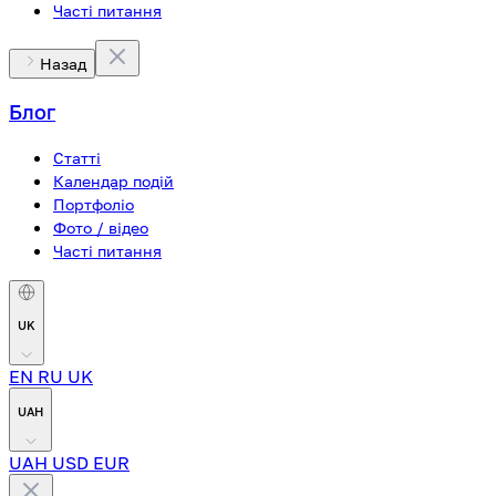
Часті питання
Назад
Блог
Статті
Календар подій
Портфоліо
Фото / відео
Часті питання
UK
EN
RU
UK
UAH
UAH
USD
EUR