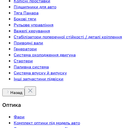
Колісні проставки
Підшипники для авто
Тяга Панара
Бокові тяги
Рульове управління
Важелі керування
Стабілізатори поперечної стійкості / деталі кріплення
Приводні вали
Генератори
Система охолодження двигуна
Стартери
Паливна система
Система впуску й випуску
Інші запчастини підвіски
Назад
Оптика
Фари
Комплект оптики під модель авто