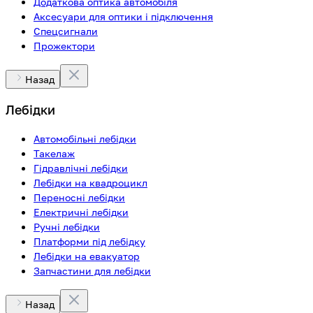
Додаткова оптика автомобіля
Аксесуари для оптики і підключення
Спецсигнали
Прожектори
Назад
Лебідки
Автомобільні лебідки
Такелаж
Гідравлічні лебідки
Лебідки на квадроцикл
Переносні лебідки
Електричні лебідки
Ручні лебідки
Платформи під лебідку
Лебідки на евакуатор
Запчастини для лебідки
Назад