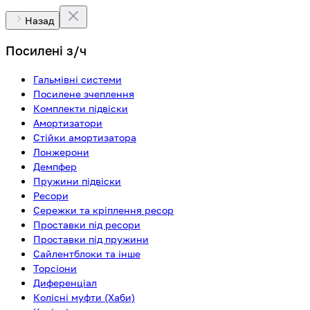
Назад
Посилені з/ч
Гальмівні системи
Посилене зчеплення
Комплекти підвіски
Амортизатори
Стійки амортизатора
Лонжерони
Демпфер
Пружини підвіски
Ресори
Сережки та кріплення ресор
Проставки під ресори
Проставки під пружини
Сайлентблоки та інше
Торсіони
Диференціал
Колісні муфти (Хаби)