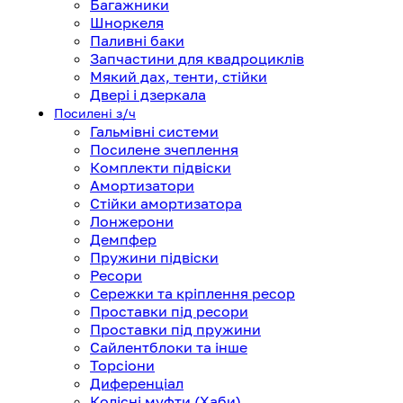
Багажники
Шноркеля
Паливні баки
Запчастини для квадроциклів
Мякий дах, тенти, стійки
Двері і дзеркала
Посилені з/ч
Гальмівні системи
Посилене зчеплення
Комплекти підвіски
Амортизатори
Стійки амортизатора
Лонжерони
Демпфер
Пружини підвіски
Ресори
Сережки та кріплення ресор
Проставки під ресори
Проставки під пружини
Сайлентблоки та інше
Торсіони
Диференціал
Колісні муфти (Хаби)