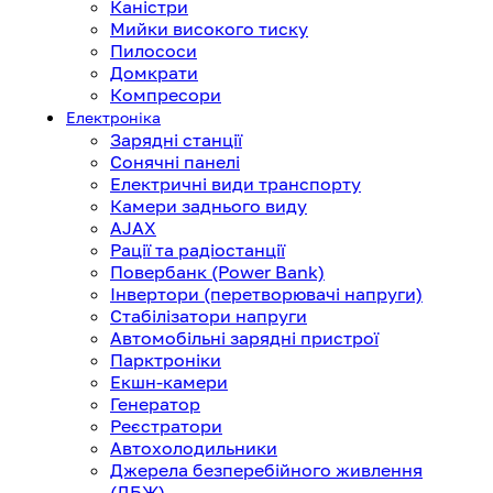
Каністри
Мийки високого тиску
Пилососи
Домкрати
Компресори
Електроніка
Зарядні станції
Сонячні панелі
Електричні види транспорту
Камери заднього виду
AJAX
Рації та радіостанції
Повербанк (Power Bank)
Інвертори (перетворювачі напруги)
Стабілізатори напруги
Автомобільні зарядні пристрої
Парктроніки
Екшн-камери
Генератор
Реєстратори
Автохолодильники
Джерела безперебійного живлення
(ДБЖ)