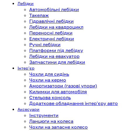
Лебідки
Автомобільні лебідки
Такелаж
Гідравлічні лебідки
Лебідки на квадроцикл
Переносні лебідки
Електричні лебідки
Ручні лебідки
Платформи під лебідку
Лебідки на евакуатор
Запчастини для лебідки
Інтерʼєр
Чохли для сидінь
Чохли на кермо
Амортизатори (газові упори)
Килимки для автомобіля
Стельова консоль
Додаткове обладнання інтер'єру авто
Аксесуари
Інструменти
Ланцюги на колеса
Чохли на запасне колесо