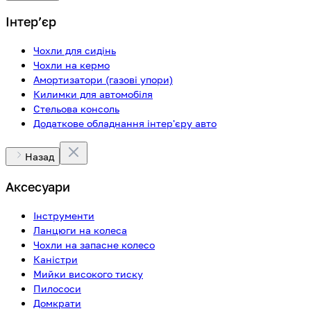
Інтерʼєр
Чохли для сидінь
Чохли на кермо
Амортизатори (газові упори)
Килимки для автомобіля
Стельова консоль
Додаткове обладнання інтер'єру авто
Назад
Аксесуари
Інструменти
Ланцюги на колеса
Чохли на запасне колесо
Каністри
Мийки високого тиску
Пилососи
Домкрати