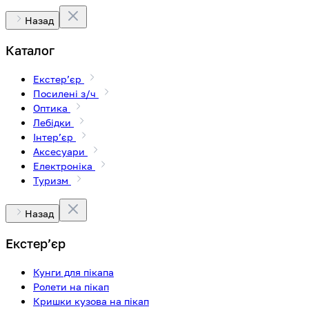
Назад
Каталог
Екстерʼєр
Посилені з/ч
Оптика
Лебідки
Інтерʼєр
Аксесуари
Електроніка
Туризм
Назад
Екстерʼєр
Кунги для пікапа
Ролети на пікап
Кришки кузова на пікап