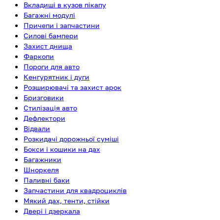
Вкладиші в кузов пікапу
Багажні модулі
Причепи і запчастини
Силові бампери
Захист днища
Фаркопи
Пороги для авто
Кенгурятник і дуги
Розширювачі та захист арок
Бризговики
Стилізація авто
Дефлектори
Відвали
Розкидачі дорожньої суміші
Бокси і кошики на дах
Багажники
Шноркеля
Паливні баки
Запчастини для квадроциклів
Мякий дах, тенти, стійки
Двері і дзеркала