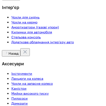
Інтерʼєр
Чохли для сидінь
Чохли на кермо
Амортизатори (газові упори)
Килимки для автомобіля
Стельова консоль
Додаткове обладнання інтер'єру авто
Назад
Аксесуари
Інструменти
Ланцюги на колеса
Чохли на запасне колесо
Каністри
Мийки високого тиску
Пилососи
Домкрати