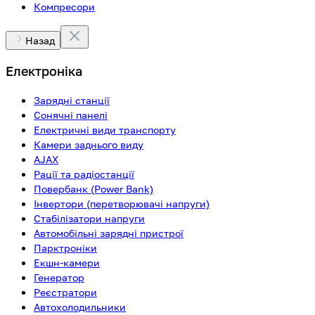
Компресори
Назад
Електроніка
Зарядні станції
Сонячні панелі
Електричні види транспорту
Камери заднього виду
AJAX
Рації та радіостанції
Повербанк (Power Bank)
Інвертори (перетворювачі напруги)
Стабілізатори напруги
Автомобільні зарядні пристрої
Парктроніки
Екшн-камери
Генератор
Реєстратори
Автохолодильники