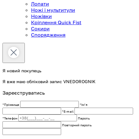
Лопати
Ножі і мультитули
Ножівки
Кріплення Quick Fist
Сокири
Спорядження
Я новий покупець
Я вже маю обліковий запис VNEDOROGNIK
Зареєструватись
*Прізвище
*Імʼя
*E-mail
*Телефон
Пароль
Повторний пароль