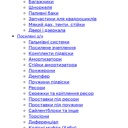
Багажники
Шноркеля
Паливні баки
Запчастини для квадроциклів
Мякий дах, тенти, стійки
Двері і дзеркала
Посилені з/ч
Гальмівні системи
Посилене зчеплення
Комплекти підвіски
Амортизатори
Стійки амортизатора
Лонжерони
Демпфер
Пружини підвіски
Ресори
Сережки та кріплення ресор
Проставки під ресори
Проставки під пружини
Сайлентблоки та інше
Торсіони
Диференціал
Колісні муфти (Хаби)