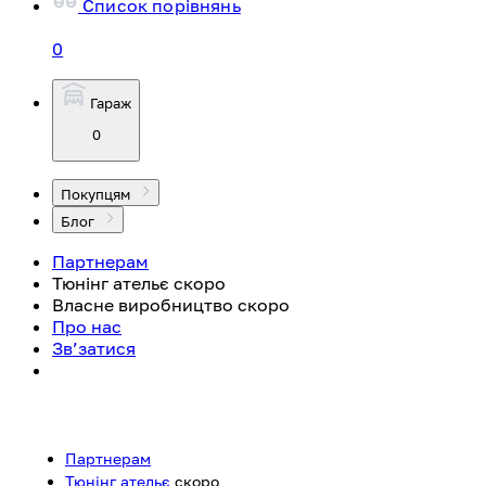
Список порівнянь
0
Гараж
0
Покупцям
Блог
Партнерам
Тюнінг ательє
скоро
Власне виробництво
скоро
Про нас
Зв’затися
Партнерам
Тюнінг ательє
скоро