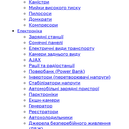
Каністри
Мийки високого тиску
Пилососи
Домкрати
Компресори
Електроніка
Зарядні станції
Сонячні панелі
Електричні види транспорту
Камери заднього виду
AJAX
Рації та радіостанції
Повербанк (Power Bank)
Інвертори (перетворювачі напруги)
Стабілізатори напруги
Автомобільні зарядні пристрої
Парктроніки
Екшн-камери
Генератор
Реєстратори
Автохолодильники
Джерела безперебійного живлення
(ДБЖ)