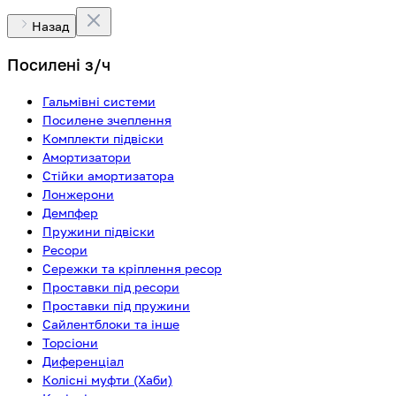
Назад
Посилені з/ч
Гальмівні системи
Посилене зчеплення
Комплекти підвіски
Амортизатори
Стійки амортизатора
Лонжерони
Демпфер
Пружини підвіски
Ресори
Сережки та кріплення ресор
Проставки під ресори
Проставки під пружини
Сайлентблоки та інше
Торсіони
Диференціал
Колісні муфти (Хаби)