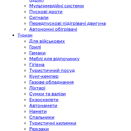
Мультимедійні системи
Пускові дроти
Сигнали
Передпускові підігрівачі двигуна
Автономні обігрівачі
Туризм
Для військових
Грилі
Гамаки
Меблі для відпочинку
Гігієна
Туристичний посуд
Кунг-кемпер
Газове обладнання
Ліхтарі
Сумки та валізи
Екзоскелети
Автонамети
Намети
Спальники
Туристичні килимки
Рюкзаки