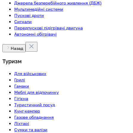
Джерела безперебійного живлення (ДБЖ)
Мультимедійні системи
Пускові дроти
Сигнали
Передпускові підігрівачі двигуна
Автономні обігрівачі
Назад
Туризм
Для військових
Грилі
Гамаки
Меблі для відпочинку
Гігієна
Туристичний посуд
Кунг-кемпер
Газове обладнання
Ліхтарі
Сумки та валізи