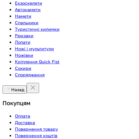
Екзоскелети
Автонамети
Намети
Спальники
Туристичні килимки
Рюкзаки
Лопати
Ножі і мультитули
Ножівки
Кріплення Quick Fist
Сокири
Спорядження
Назад
Покупцям
Оплата
Доставка
Повернення товару
Повернення коштів