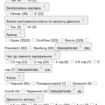
Так
(4)
Ні
(2)
Безпровідна зарядка
Немає
(36)
Є
(12)
Блоки зчитування ключа та запуску двигуна
Так
(3)
Ні
(3)
Бренд
Gazer
(2522)
EcoFlow
(215)
Brevia
(129)
President
(82)
Baofeng
(60)
ПОКАЗАТИ ВСІ
(50)
Час до повного заряджання
1.5 год
(11)
2 год
(10)
1 год
(8)
2.5 год
(7)
5
год
(7)
ПОКАЗАТИ ВСІ
(14)
Колір
Чорний
(81)
Помаранчевий
(7)
Зелений
(6)
Синій
(4)
Червоний
(2)
ПОКАЗАТИ ВСІ
(6)
Дальність зв'язку
1.6 км
(31)
10 км
(21)
5 км
(20)
4 км
(7)
3