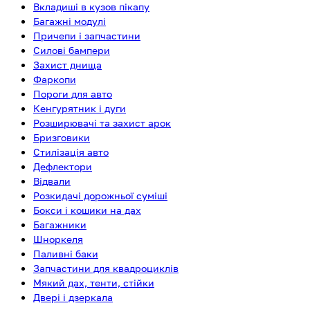
Вкладиші в кузов пікапу
Багажні модулі
Причепи і запчастини
Силові бампери
Захист днища
Фаркопи
Пороги для авто
Кенгурятник і дуги
Розширювачі та захист арок
Бризговики
Стилізація авто
Дефлектори
Відвали
Розкидачі дорожньої суміші
Бокси і кошики на дах
Багажники
Шноркеля
Паливні баки
Запчастини для квадроциклів
Мякий дах, тенти, стійки
Двері і дзеркала