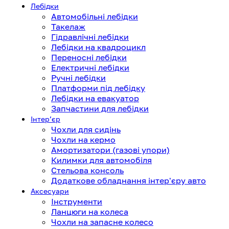
Лебідки
Автомобільні лебідки
Такелаж
Гідравлічні лебідки
Лебідки на квадроцикл
Переносні лебідки
Електричні лебідки
Ручні лебідки
Платформи під лебідку
Лебідки на евакуатор
Запчастини для лебідки
Інтерʼєр
Чохли для сидінь
Чохли на кермо
Амортизатори (газові упори)
Килимки для автомобіля
Стельова консоль
Додаткове обладнання інтер'єру авто
Аксесуари
Інструменти
Ланцюги на колеса
Чохли на запасне колесо