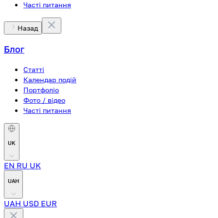
Часті питання
Назад
Блог
Статті
Календар подій
Портфоліо
Фото / відео
Часті питання
UK
EN
RU
UK
UAH
UAH
USD
EUR