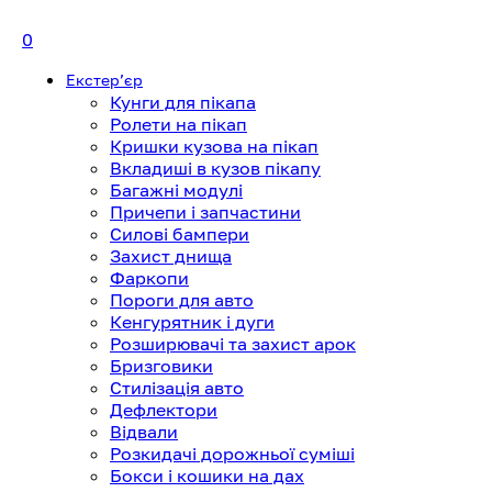
0
Екстерʼєр
Кунги для пікапа
Ролети на пікап
Кришки кузова на пікап
Вкладиші в кузов пікапу
Багажні модулі
Причепи і запчастини
Силові бампери
Захист днища
Фаркопи
Пороги для авто
Кенгурятник і дуги
Розширювачі та захист арок
Бризговики
Стилізація авто
Дефлектори
Відвали
Розкидачі дорожньої суміші
Бокси і кошики на дах