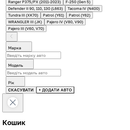
Ranger P375/PX (2011-2023)
F-250 (Gen 5)
Defender II 90, 110, 130 (L663)
Tacoma IV (N400)
Tundra III (XK70)
Patrol (Y61)
Patrol (Y62)
WRANGLER III (JK)
Pajero IV (V80, V90)
Pajero III (V60, V70)
Марка
Модель
Рік
СКАСУВАТИ
+ ДОДАТИ АВТО
Кошик