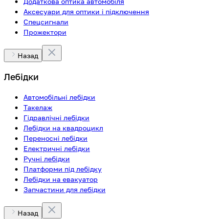
Додаткова оптика автомобіля
Аксесуари для оптики і підключення
Спецсигнали
Прожектори
Назад
Лебідки
Автомобільні лебідки
Такелаж
Гідравлічні лебідки
Лебідки на квадроцикл
Переносні лебідки
Електричні лебідки
Ручні лебідки
Платформи під лебідку
Лебідки на евакуатор
Запчастини для лебідки
Назад