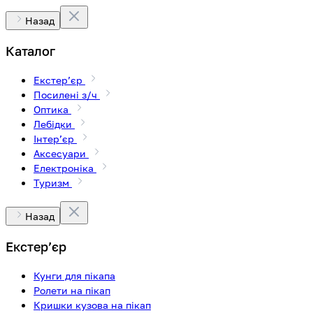
Назад
Каталог
Екстерʼєр
Посилені з/ч
Оптика
Лебідки
Інтерʼєр
Аксесуари
Електроніка
Туризм
Назад
Екстерʼєр
Кунги для пікапа
Ролети на пікап
Кришки кузова на пікап