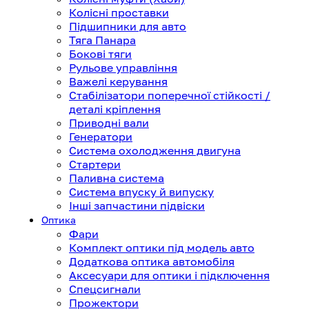
Колісні проставки
Підшипники для авто
Тяга Панара
Бокові тяги
Рульове управління
Важелі керування
Стабілізатори поперечної стійкості /
деталі кріплення
Приводні вали
Генератори
Система охолодження двигуна
Стартери
Паливна система
Система впуску й випуску
Інші запчастини підвіски
Оптика
Фари
Комплект оптики під модель авто
Додаткова оптика автомобіля
Аксесуари для оптики і підключення
Спецсигнали
Прожектори