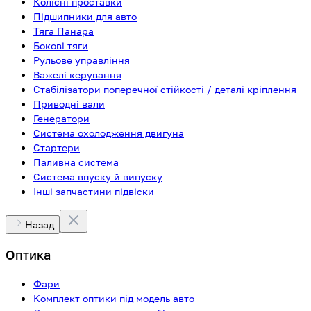
Колісні проставки
Підшипники для авто
Тяга Панара
Бокові тяги
Рульове управління
Важелі керування
Стабілізатори поперечної стійкості / деталі кріплення
Приводні вали
Генератори
Система охолодження двигуна
Стартери
Паливна система
Система впуску й випуску
Інші запчастини підвіски
Назад
Оптика
Фари
Комплект оптики під модель авто