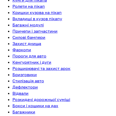
Кунги для пікапа
Ролети на пікап
Кришки кузова на пікап
Вкладиші в кузов пікапу
Багажні модулі
Причепи і запчастини
Силові бампери
Захист днища
Фаркопи
Пороги для авто
Кенгурятник і дуги
Розширювачі та захист арок
Бризговики
Стилізація авто
Дефлектори
Відвали
Розкидачі дорожньої суміші
Бокси і кошики на дах
Багажники