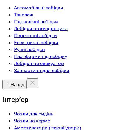
Автомобільні лебідки
Такелаж
Гідравлічні лебідки
Лебідки на квадроцикл
Переносні лебідки
Електричні лебідки
Ручні лебідки
Платформи під лебідку
Лебідки на евакуатор
Запчастини для лебідки
Назад
Інтерʼєр
Чохли для сидінь
Чохли на кермо
Амортизатори (газові упори)