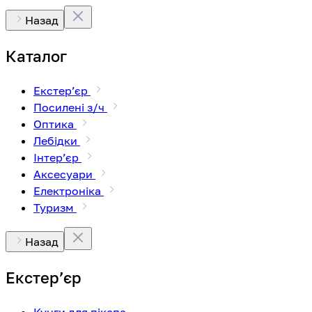
Назад
Каталог
Екстерʼєр
Посилені з/ч
Оптика
Лебідки
Інтерʼєр
Аксесуари
Електроніка
Туризм
Назад
Екстерʼєр