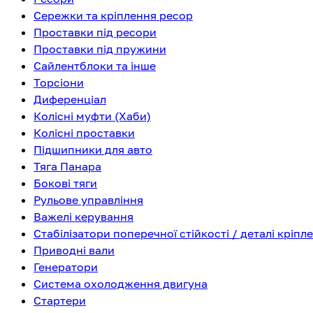
Сережки та кріплення ресор
Проставки під ресори
Проставки під пружини
Сайлентблоки та інше
Торсіони
Диференціал
Колісні муфти (Хаби)
Колісні проставки
Підшипники для авто
Тяга Панара
Бокові тяги
Рульове управління
Важелі керування
Стабілізатори поперечної стійкості / деталі кріпл
Приводні вали
Генератори
Система охолодження двигуна
Стартери