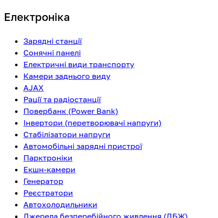
Електроніка
Зарядні станції
Сонячні панелі
Електричні види транспорту
Камери заднього виду
AJAX
Рації та радіостанції
Повербанк (Power Bank)
Інвертори (перетворювачі напруги)
Стабілізатори напруги
Автомобільні зарядні пристрої
Парктроніки
Екшн-камери
Генератор
Реєстратори
Автохолодильники
Джерела безперебійного живлення (ДБЖ)