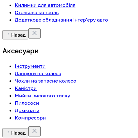
Килимки для автомобіля
Стельова консоль
Додаткове обладнання інтер'єру авто
Назад
Аксесуари
Інструменти
Ланцюги на колеса
Чохли на запасне колесо
Каністри
Мийки високого тиску
Пилососи
Домкрати
Компресори
Назад