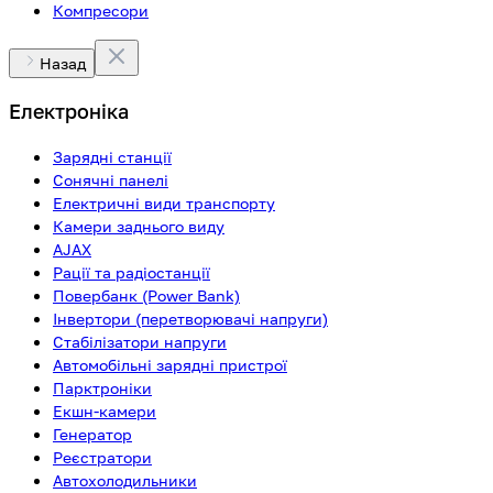
Компресори
Назад
Електроніка
Зарядні станції
Сонячні панелі
Електричні види транспорту
Камери заднього виду
AJAX
Рації та радіостанції
Повербанк (Power Bank)
Інвертори (перетворювачі напруги)
Стабілізатори напруги
Автомобільні зарядні пристрої
Парктроніки
Екшн-камери
Генератор
Реєстратори
Автохолодильники