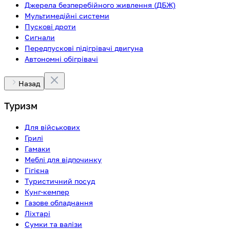
Джерела безперебійного живлення (ДБЖ)
Мультимедійні системи
Пускові дроти
Сигнали
Передпускові підігрівачі двигуна
Автономні обігрівачі
Назад
Туризм
Для військових
Грилі
Гамаки
Меблі для відпочинку
Гігієна
Туристичний посуд
Кунг-кемпер
Газове обладнання
Ліхтарі
Сумки та валізи