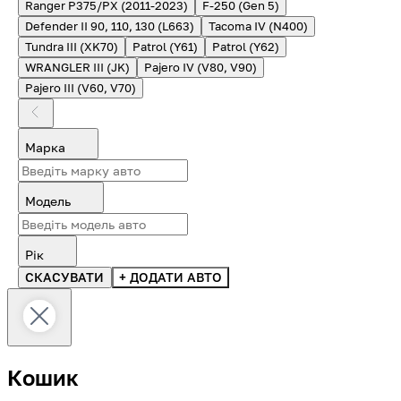
Ranger P375/PX (2011-2023)
F-250 (Gen 5)
Defender II 90, 110, 130 (L663)
Tacoma IV (N400)
Tundra III (XK70)
Patrol (Y61)
Patrol (Y62)
WRANGLER III (JK)
Pajero IV (V80, V90)
Pajero III (V60, V70)
Марка
Модель
Рік
СКАСУВАТИ
+ ДОДАТИ АВТО
Кошик