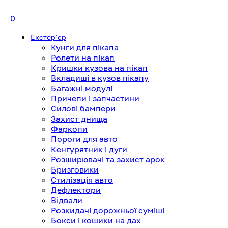
0
Екстерʼєр
Кунги для пікапа
Ролети на пікап
Кришки кузова на пікап
Вкладиші в кузов пікапу
Багажні модулі
Причепи і запчастини
Силові бампери
Захист днища
Фаркопи
Пороги для авто
Кенгурятник і дуги
Розширювачі та захист арок
Бризговики
Стилізація авто
Дефлектори
Відвали
Розкидачі дорожньої суміші
Бокси і кошики на дах