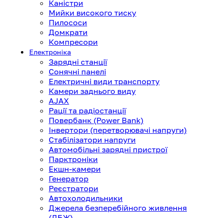
Каністри
Мийки високого тиску
Пилососи
Домкрати
Компресори
Електроніка
Зарядні станції
Сонячні панелі
Електричні види транспорту
Камери заднього виду
AJAX
Рації та радіостанції
Повербанк (Power Bank)
Інвертори (перетворювачі напруги)
Стабілізатори напруги
Автомобільні зарядні пристрої
Парктроніки
Екшн-камери
Генератор
Реєстратори
Автохолодильники
Джерела безперебійного живлення
(ДБЖ)