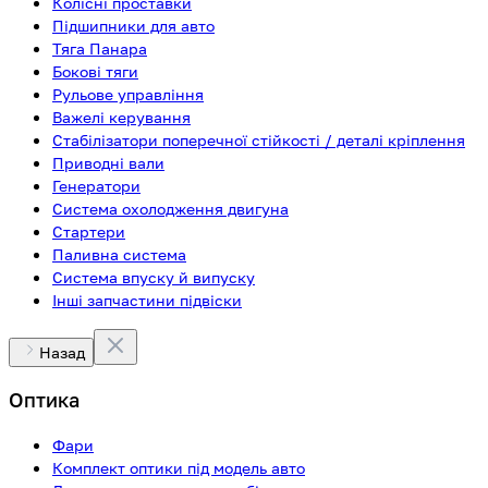
Колісні проставки
Підшипники для авто
Тяга Панара
Бокові тяги
Рульове управління
Важелі керування
Стабілізатори поперечної стійкості / деталі кріплення
Приводні вали
Генератори
Система охолодження двигуна
Стартери
Паливна система
Система впуску й випуску
Інші запчастини підвіски
Назад
Оптика
Фари
Комплект оптики під модель авто