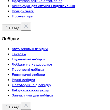
Додаткова оптика автомобіля
Аксесуари для оптики і підключення
Спецсигнали
Прожектори
Назад
Лебідки
Автомобільні лебідки
Такелаж
Гідравлічні лебідки
Лебідки на квадроцикл
Переносні лебідки
Електричні лебідки
Ручні лебідки
Платформи під лебідку
Лебідки на евакуатор
Запчастини для лебідки
Назад