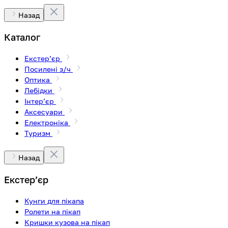
Назад
Каталог
Екстерʼєр
Посилені з/ч
Оптика
Лебідки
Інтерʼєр
Аксесуари
Електроніка
Туризм
Назад
Екстерʼєр
Кунги для пікапа
Ролети на пікап
Кришки кузова на пікап