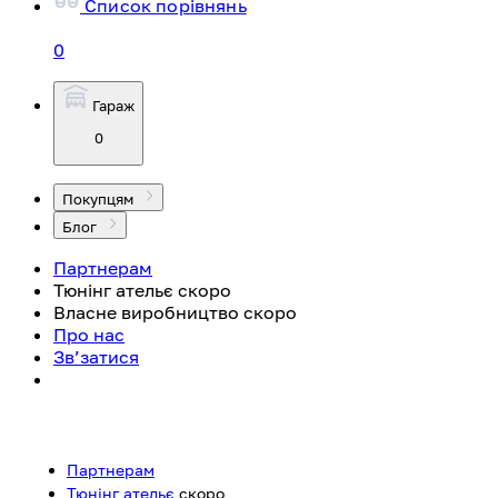
Список порівнянь
0
Гараж
0
Покупцям
Блог
Партнерам
Тюнінг ательє
скоро
Власне виробництво
скоро
Про нас
Зв’затися
Партнерам
Тюнінг ательє
скоро