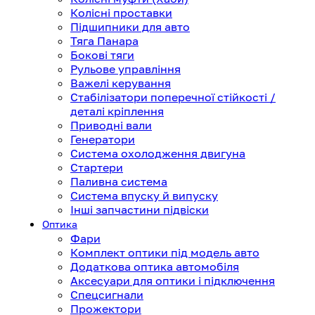
Колісні проставки
Підшипники для авто
Тяга Панара
Бокові тяги
Рульове управління
Важелі керування
Стабілізатори поперечної стійкості /
деталі кріплення
Приводні вали
Генератори
Система охолодження двигуна
Стартери
Паливна система
Система впуску й випуску
Інші запчастини підвіски
Оптика
Фари
Комплект оптики під модель авто
Додаткова оптика автомобіля
Аксесуари для оптики і підключення
Спецсигнали
Прожектори