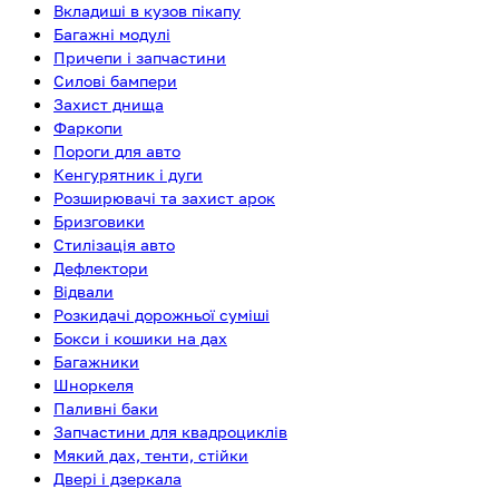
Вкладиші в кузов пікапу
Багажні модулі
Причепи і запчастини
Силові бампери
Захист днища
Фаркопи
Пороги для авто
Кенгурятник і дуги
Розширювачі та захист арок
Бризговики
Стилізація авто
Дефлектори
Відвали
Розкидачі дорожньої суміші
Бокси і кошики на дах
Багажники
Шноркеля
Паливні баки
Запчастини для квадроциклів
Мякий дах, тенти, стійки
Двері і дзеркала