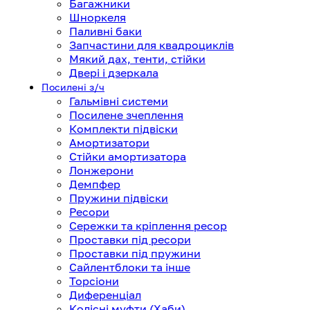
Багажники
Шноркеля
Паливні баки
Запчастини для квадроциклів
Мякий дах, тенти, стійки
Двері і дзеркала
Посилені з/ч
Гальмівні системи
Посилене зчеплення
Комплекти підвіски
Амортизатори
Стійки амортизатора
Лонжерони
Демпфер
Пружини підвіски
Ресори
Сережки та кріплення ресор
Проставки під ресори
Проставки під пружини
Сайлентблоки та інше
Торсіони
Диференціал
Колісні муфти (Хаби)