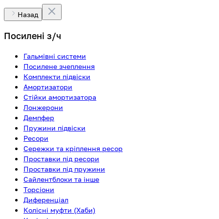
Назад
Посилені з/ч
Гальмівні системи
Посилене зчеплення
Комплекти підвіски
Амортизатори
Стійки амортизатора
Лонжерони
Демпфер
Пружини підвіски
Ресори
Сережки та кріплення ресор
Проставки під ресори
Проставки під пружини
Сайлентблоки та інше
Торсіони
Диференціал
Колісні муфти (Хаби)