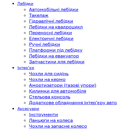
Лебідки
Автомобільні лебідки
Такелаж
Гідравлічні лебідки
Лебідки на квадроцикл
Переносні лебідки
Електричні лебідки
Ручні лебідки
Платформи під лебідку
Лебідки на евакуатор
Запчастини для лебідки
Інтерʼєр
Чохли для сидінь
Чохли на кермо
Амортизатори (газові упори)
Килимки для автомобіля
Стельова консоль
Додаткове обладнання інтер'єру авто
Аксесуари
Інструменти
Ланцюги на колеса
Чохли на запасне колесо