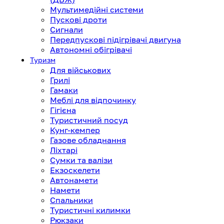
Мультимедійні системи
Пускові дроти
Сигнали
Передпускові підігрівачі двигуна
Автономні обігрівачі
Туризм
Для військових
Грилі
Гамаки
Меблі для відпочинку
Гігієна
Туристичний посуд
Кунг-кемпер
Газове обладнання
Ліхтарі
Сумки та валізи
Екзоскелети
Автонамети
Намети
Спальники
Туристичні килимки
Рюкзаки