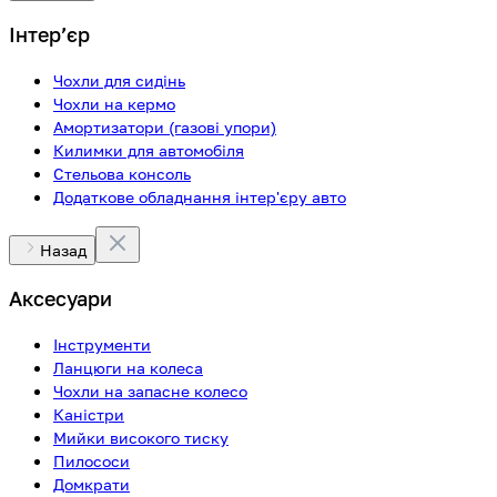
Інтерʼєр
Чохли для сидінь
Чохли на кермо
Амортизатори (газові упори)
Килимки для автомобіля
Стельова консоль
Додаткове обладнання інтер'єру авто
Назад
Аксесуари
Інструменти
Ланцюги на колеса
Чохли на запасне колесо
Каністри
Мийки високого тиску
Пилососи
Домкрати