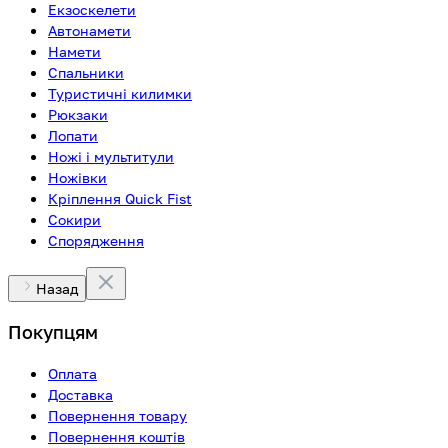
Екзоскелети
Автонамети
Намети
Спальники
Туристичні килимки
Рюкзаки
Лопати
Ножі і мультитули
Ножівки
Кріплення Quick Fist
Сокири
Спорядження
Назад
Покупцям
Оплата
Доставка
Повернення товару
Повернення коштів