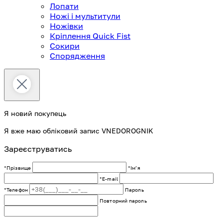
Лопати
Ножі і мультитули
Ножівки
Кріплення Quick Fist
Сокири
Спорядження
Я новий покупець
Я вже маю обліковий запис VNEDOROGNIK
Зареєструватись
*Прізвище
*Імʼя
*E-mail
*Телефон
Пароль
Повторний пароль