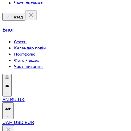
Часті питання
Назад
Блог
Статті
Календар подій
Портфоліо
Фото / відео
Часті питання
UK
EN
RU
UK
UAH
UAH
USD
EUR