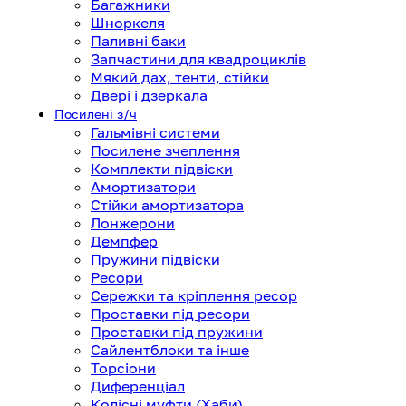
Багажники
Шноркеля
Паливні баки
Запчастини для квадроциклів
Мякий дах, тенти, стійки
Двері і дзеркала
Посилені з/ч
Гальмівні системи
Посилене зчеплення
Комплекти підвіски
Амортизатори
Стійки амортизатора
Лонжерони
Демпфер
Пружини підвіски
Ресори
Сережки та кріплення ресор
Проставки під ресори
Проставки під пружини
Сайлентблоки та інше
Торсіони
Диференціал
Колісні муфти (Хаби)