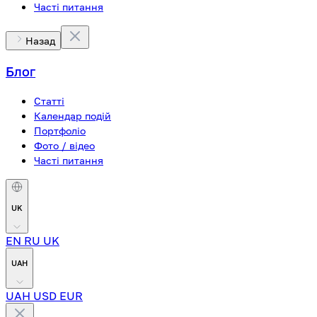
Часті питання
Назад
Блог
Статті
Календар подій
Портфоліо
Фото / відео
Часті питання
UK
EN
RU
UK
UAH
UAH
USD
EUR