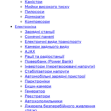
Каністри
Мийки високого тиску
Пилососи
Домкрати
Компресори
Електроніка
Зарядні станції
Сонячні панелі
Електричні види транспорту
Камери заднього виду
AJAX
Рації та радіостанції
Повербанк (Power Bank)
Інвертори (перетворювачі напруги)
Стабілізатори напруги
Автомобільні зарядні пристрої
Парктроніки
Екшн-камери
Генератор
Реєстратори
Автохолодильники
Джерела безперебійного живлення
(ДБЖ)