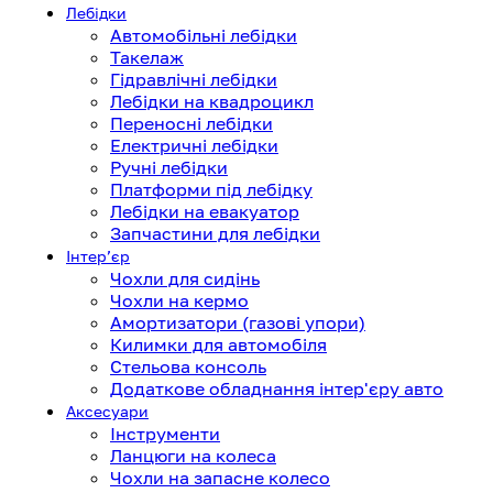
Лебідки
Автомобільні лебідки
Такелаж
Гідравлічні лебідки
Лебідки на квадроцикл
Переносні лебідки
Електричні лебідки
Ручні лебідки
Платформи під лебідку
Лебідки на евакуатор
Запчастини для лебідки
Інтерʼєр
Чохли для сидінь
Чохли на кермо
Амортизатори (газові упори)
Килимки для автомобіля
Стельова консоль
Додаткове обладнання інтер'єру авто
Аксесуари
Інструменти
Ланцюги на колеса
Чохли на запасне колесо