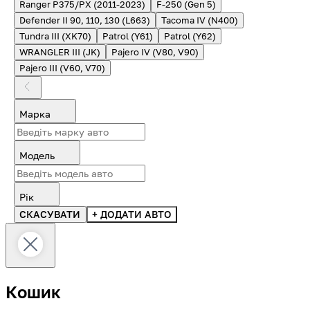
Ranger P375/PX (2011-2023)
F-250 (Gen 5)
Defender II 90, 110, 130 (L663)
Tacoma IV (N400)
Tundra III (XK70)
Patrol (Y61)
Patrol (Y62)
WRANGLER III (JK)
Pajero IV (V80, V90)
Pajero III (V60, V70)
Марка
Модель
Рік
СКАСУВАТИ
+ ДОДАТИ АВТО
Кошик