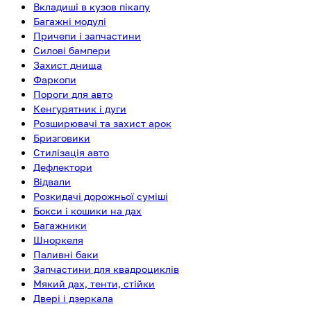
Вкладиші в кузов пікапу
Багажні модулі
Причепи і запчастини
Силові бампери
Захист днища
Фаркопи
Пороги для авто
Кенгурятник і дуги
Розширювачі та захист арок
Бризговики
Стилізація авто
Дефлектори
Відвали
Розкидачі дорожньої суміші
Бокси і кошики на дах
Багажники
Шноркеля
Паливні баки
Запчастини для квадроциклів
Мякий дах, тенти, стійки
Двері і дзеркала