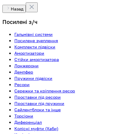
Назад
Посилені з/ч
Гальмівні системи
Посилене зчеплення
Комплекти підвіски
Амортизатори
Стійки амортизатора
Лонжерони
Демпфер
Пружини підвіски
Ресори
Сережки та кріплення ресор
Проставки під ресори
Проставки під пружини
Сайлентблоки та інше
Торсіони
Диференціал
Колісні муфти (Хаби)