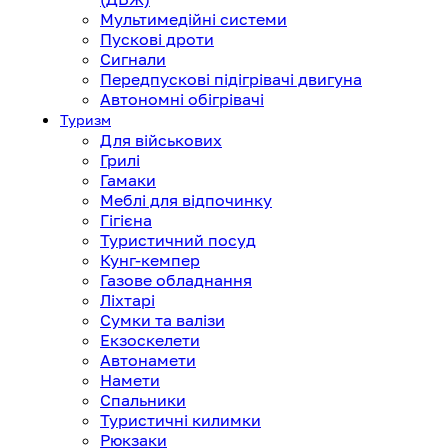
Мультимедійні системи
Пускові дроти
Сигнали
Передпускові підігрівачі двигуна
Автономні обігрівачі
Туризм
Для військових
Грилі
Гамаки
Меблі для відпочинку
Гігієна
Туристичний посуд
Кунг-кемпер
Газове обладнання
Ліхтарі
Сумки та валізи
Екзоскелети
Автонамети
Намети
Спальники
Туристичні килимки
Рюкзаки