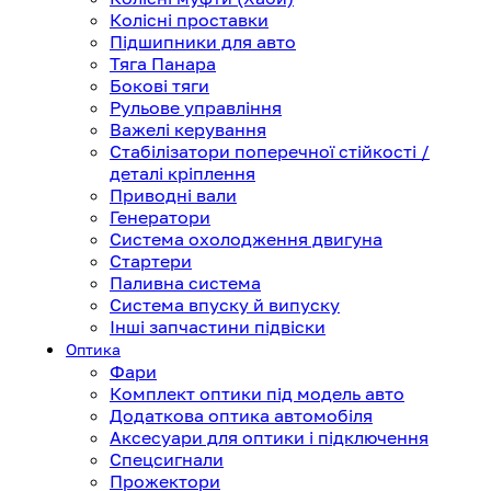
Колісні проставки
Підшипники для авто
Тяга Панара
Бокові тяги
Рульове управління
Важелі керування
Стабілізатори поперечної стійкості /
деталі кріплення
Приводні вали
Генератори
Система охолодження двигуна
Стартери
Паливна система
Система впуску й випуску
Інші запчастини підвіски
Оптика
Фари
Комплект оптики під модель авто
Додаткова оптика автомобіля
Аксесуари для оптики і підключення
Спецсигнали
Прожектори