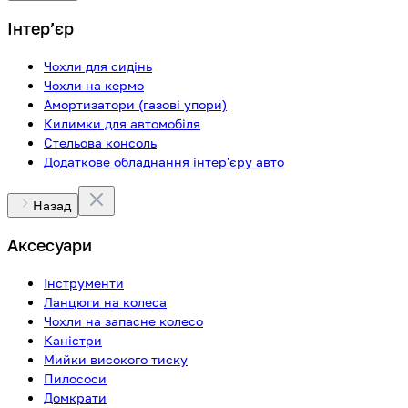
Інтерʼєр
Чохли для сидінь
Чохли на кермо
Амортизатори (газові упори)
Килимки для автомобіля
Стельова консоль
Додаткове обладнання інтер'єру авто
Назад
Аксесуари
Інструменти
Ланцюги на колеса
Чохли на запасне колесо
Каністри
Мийки високого тиску
Пилососи
Домкрати