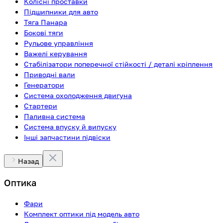
Колісні проставки
Підшипники для авто
Тяга Панара
Бокові тяги
Рульове управління
Важелі керування
Стабілізатори поперечної стійкості / деталі кріплення
Приводні вали
Генератори
Система охолодження двигуна
Стартери
Паливна система
Система впуску й випуску
Інші запчастини підвіски
Назад
Оптика
Фари
Комплект оптики під модель авто