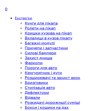
0
Екстерʼєр
Кунги для пікапа
Ролети на пікап
Кришки кузова на пікап
Вкладиші в кузов пікапу
Багажні модулі
Причепи і запчастини
Силові бампери
Захист днища
Фаркопи
Пороги для авто
Кенгурятник і дуги
Розширювачі та захист арок
Бризговики
Стилізація авто
Дефлектори
Відвали
Розкидачі дорожньої суміші
Бокси і кошики на дах