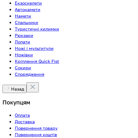
Екзоскелети
Автонамети
Намети
Спальники
Туристичні килимки
Рюкзаки
Лопати
Ножі і мультитули
Ножівки
Кріплення Quick Fist
Сокири
Спорядження
Назад
Покупцям
Оплата
Доставка
Повернення товару
Повернення коштів