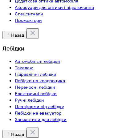
Додаткова оптика автомобіля
Аксесуари для оптики і підключення
Спецсигнали
Прожектори
Назад
Лебідки
Автомобільні лебідки
Такелаж
Гідравлічні лебідки
Лебідки на квадроцикл
Переносні лебідки
Електричні лебідки
Ручні лебідки
Платформи під лебідку
Лебідки на евакуатор
Запчастини для лебідки
Назад