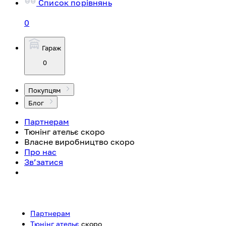
Список порівнянь
0
Гараж
0
Покупцям
Блог
Партнерам
Тюнінг ательє
скоро
Власне виробництво
скоро
Про нас
Зв’затися
Партнерам
Тюнінг ательє
скоро