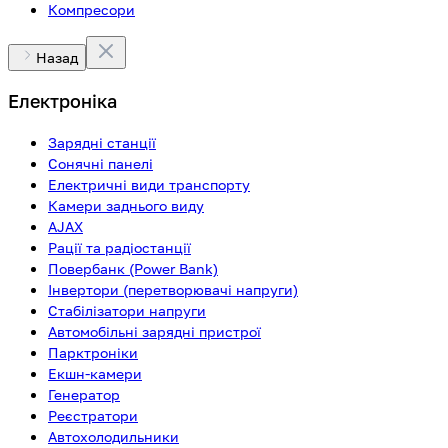
Компресори
Назад
Електроніка
Зарядні станції
Сонячні панелі
Електричні види транспорту
Камери заднього виду
AJAX
Рації та радіостанції
Повербанк (Power Bank)
Інвертори (перетворювачі напруги)
Стабілізатори напруги
Автомобільні зарядні пристрої
Парктроніки
Екшн-камери
Генератор
Реєстратори
Автохолодильники