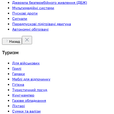
Джерела безперебійного живлення (ДБЖ)
Мультимедійні системи
Пускові дроти
Сигнали
Передпускові підігрівачі двигуна
Автономні обігрівачі
Назад
Туризм
Для військових
Грилі
Гамаки
Меблі для відпочинку
Гігієна
Туристичний посуд
Кунг-кемпер
Газове обладнання
Ліхтарі
Сумки та валізи