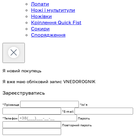
Лопати
Ножі і мультитули
Ножівки
Кріплення Quick Fist
Сокири
Спорядження
Я новий покупець
Я вже маю обліковий запис VNEDOROGNIK
Зареєструватись
*Прізвище
*Імʼя
*E-mail
*Телефон
Пароль
Повторний пароль