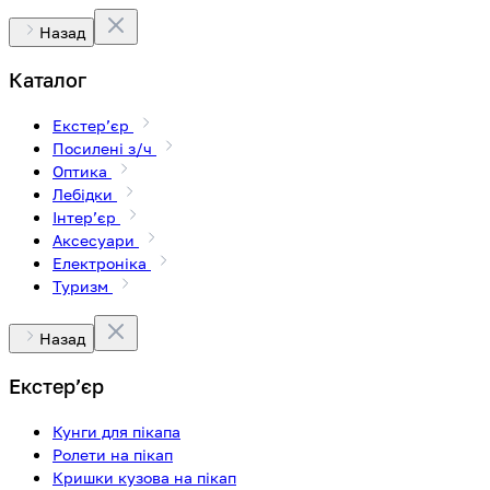
Назад
Каталог
Екстерʼєр
Посилені з/ч
Оптика
Лебідки
Інтерʼєр
Аксесуари
Електроніка
Туризм
Назад
Екстерʼєр
Кунги для пікапа
Ролети на пікап
Кришки кузова на пікап