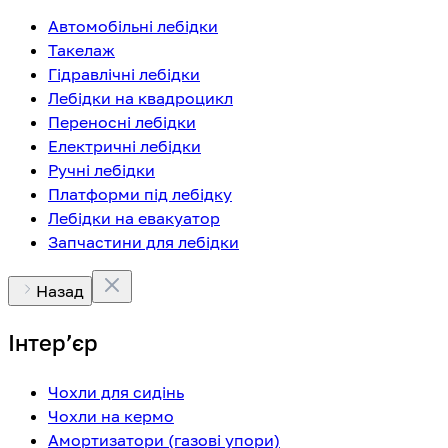
Автомобільні лебідки
Такелаж
Гідравлічні лебідки
Лебідки на квадроцикл
Переносні лебідки
Електричні лебідки
Ручні лебідки
Платформи під лебідку
Лебідки на евакуатор
Запчастини для лебідки
Назад
Інтерʼєр
Чохли для сидінь
Чохли на кермо
Амортизатори (газові упори)