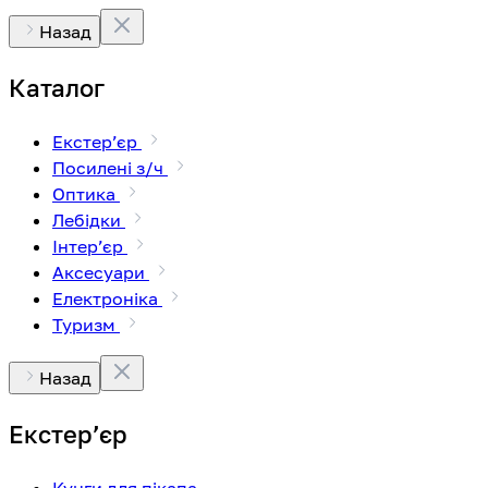
Назад
Каталог
Екстерʼєр
Посилені з/ч
Оптика
Лебідки
Інтерʼєр
Аксесуари
Електроніка
Туризм
Назад
Екстерʼєр