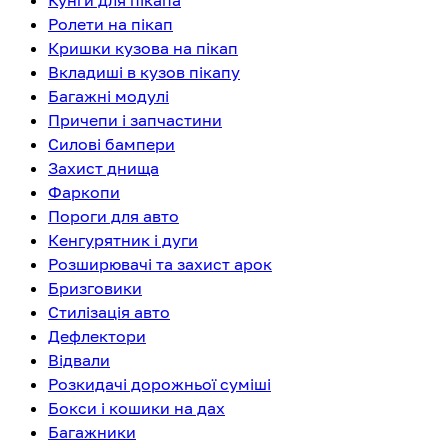
Кунги для пікапа
Ролети на пікап
Кришки кузова на пікап
Вкладиші в кузов пікапу
Багажні модулі
Причепи і запчастини
Силові бампери
Захист днища
Фаркопи
Пороги для авто
Кенгурятник і дуги
Розширювачі та захист арок
Бризговики
Стилізація авто
Дефлектори
Відвали
Розкидачі дорожньої суміші
Бокси і кошики на дах
Багажники