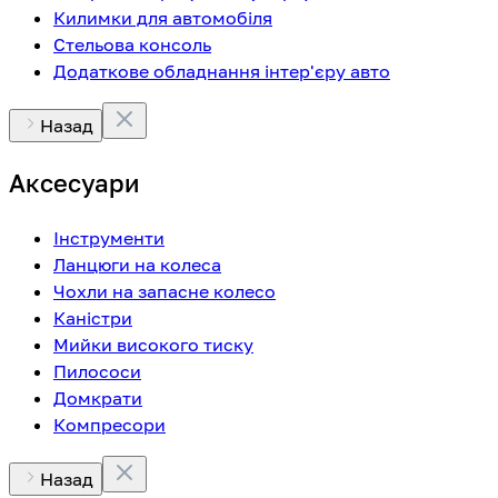
Килимки для автомобіля
Стельова консоль
Додаткове обладнання інтер'єру авто
Назад
Аксесуари
Інструменти
Ланцюги на колеса
Чохли на запасне колесо
Каністри
Мийки високого тиску
Пилососи
Домкрати
Компресори
Назад