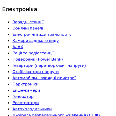
Електроніка
Зарядні станції
Сонячні панелі
Електричні види транспорту
Камери заднього виду
AJAX
Рації та радіостанції
Повербанк (Power Bank)
Інвертори (перетворювачі напруги)
Стабілізатори напруги
Автомобільні зарядні пристрої
Парктроніки
Екшн-камери
Генератор
Реєстратори
Автохолодильники
Джерела безперебійного живлення (ДБЖ)