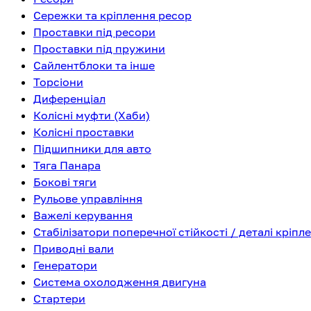
Сережки та кріплення ресор
Проставки під ресори
Проставки під пружини
Сайлентблоки та інше
Торсіони
Диференціал
Колісні муфти (Хаби)
Колісні проставки
Підшипники для авто
Тяга Панара
Бокові тяги
Рульове управління
Важелі керування
Стабілізатори поперечної стійкості / деталі кріпл
Приводні вали
Генератори
Система охолодження двигуна
Стартери