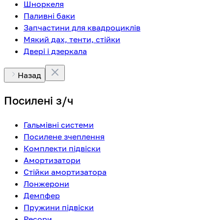
Шноркеля
Паливні баки
Запчастини для квадроциклів
Мякий дах, тенти, стійки
Двері і дзеркала
Назад
Посилені з/ч
Гальмівні системи
Посилене зчеплення
Комплекти підвіски
Амортизатори
Стійки амортизатора
Лонжерони
Демпфер
Пружини підвіски
Ресори