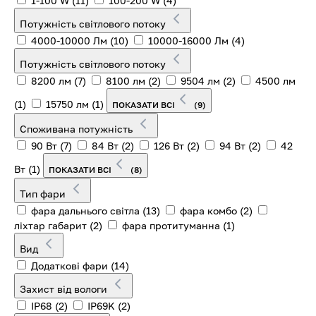
1-100 W
(11)
100-200 W
(4)
Потужність світлового потоку
4000-10000 Лм
(10)
10000-16000 Лм
(4)
Потужність світлового потоку
8200 лм
(7)
8100 лм
(2)
9504 лм
(2)
4500 лм
(1)
15750 лм
(1)
ПОКАЗАТИ ВСІ
(9)
Споживана потужність
90 Вт
(7)
84 Вт
(2)
126 Вт
(2)
94 Вт
(2)
42
Вт
(1)
ПОКАЗАТИ ВСІ
(8)
Тип фари
фара дальнього світла
(13)
фара комбо
(2)
ліхтар габарит
(2)
фара протитуманна
(1)
Вид
Додаткові фари
(14)
Захист від вологи
IP68
(2)
IP69K
(2)