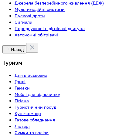
Джерела безперебійного живлення (ДБЖ)
Мультимедійні системи
Пускові дроти
Сигнали
Передпускові підігрівачі двигуна
Автономні обігрівачі
Назад
Туризм
Для військових
Грилі
Гамаки
Меблі для відпочинку
Гігієна
Туристичний посуд
Кунг-кемпер
Газове обладнання
Ліхтарі
Сумки та валізи