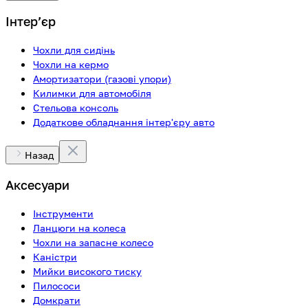
Інтерʼєр
Чохли для сидінь
Чохли на кермо
Амортизатори (газові упори)
Килимки для автомобіля
Стельова консоль
Додаткове обладнання інтер'єру авто
Назад
Аксесуари
Інструменти
Ланцюги на колеса
Чохли на запасне колесо
Каністри
Мийки високого тиску
Пилососи
Домкрати