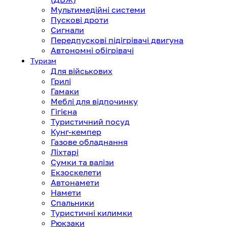
Мультимедійні системи
Пускові дроти
Сигнали
Передпускові підігрівачі двигуна
Автономні обігрівачі
Туризм
Для військових
Грилі
Гамаки
Меблі для відпочинку
Гігієна
Туристичний посуд
Кунг-кемпер
Газове обладнання
Ліхтарі
Сумки та валізи
Екзоскелети
Автонамети
Намети
Спальники
Туристичні килимки
Рюкзаки