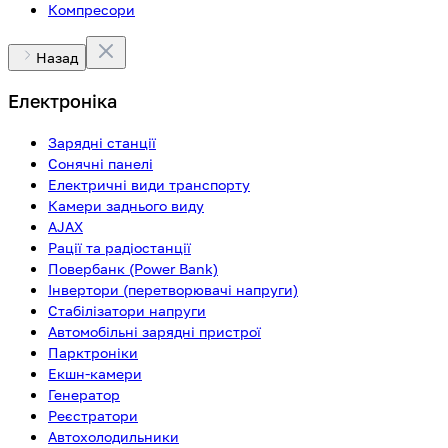
Компресори
Назад
Електроніка
Зарядні станції
Сонячні панелі
Електричні види транспорту
Камери заднього виду
AJAX
Рації та радіостанції
Повербанк (Power Bank)
Інвертори (перетворювачі напруги)
Стабілізатори напруги
Автомобільні зарядні пристрої
Парктроніки
Екшн-камери
Генератор
Реєстратори
Автохолодильники