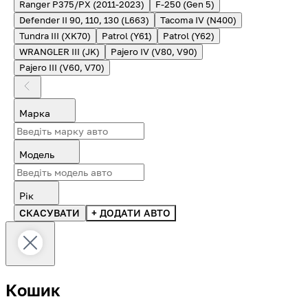
Ranger P375/PX (2011-2023)
F-250 (Gen 5)
Defender II 90, 110, 130 (L663)
Tacoma IV (N400)
Tundra III (XK70)
Patrol (Y61)
Patrol (Y62)
WRANGLER III (JK)
Pajero IV (V80, V90)
Pajero III (V60, V70)
Марка
Модель
Рік
СКАСУВАТИ
+ ДОДАТИ АВТО
Кошик