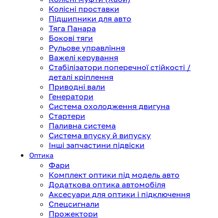
Колісні проставки
Підшипники для авто
Тяга Панара
Бокові тяги
Рульове управління
Важелі керування
Стабілізатори поперечної стійкості /
деталі кріплення
Приводні вали
Генератори
Система охолодження двигуна
Стартери
Паливна система
Система впуску й випуску
Інші запчастини підвіски
Оптика
Фари
Комплект оптики під модель авто
Додаткова оптика автомобіля
Аксесуари для оптики і підключення
Спецсигнали
Прожектори