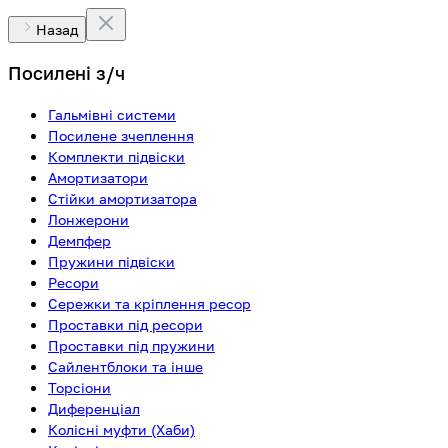
Назад
Посилені з/ч
Гальмівні системи
Посилене зчеплення
Комплекти підвіски
Амортизатори
Стійки амортизатора
Лонжерони
Демпфер
Пружини підвіски
Ресори
Сережки та кріплення ресор
Проставки під ресори
Проставки під пружини
Сайлентблоки та інше
Торсіони
Диференціал
Колісні муфти (Хаби)