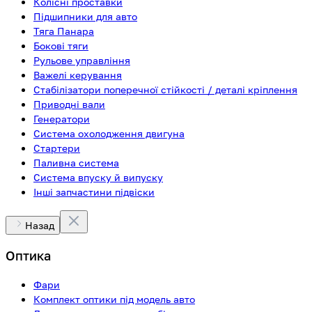
Колісні проставки
Підшипники для авто
Тяга Панара
Бокові тяги
Рульове управління
Важелі керування
Стабілізатори поперечної стійкості / деталі кріплення
Приводні вали
Генератори
Система охолодження двигуна
Стартери
Паливна система
Система впуску й випуску
Інші запчастини підвіски
Назад
Оптика
Фари
Комплект оптики під модель авто