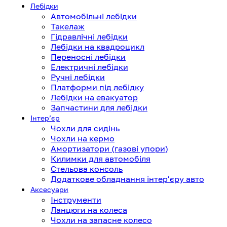
Лебідки
Автомобільні лебідки
Такелаж
Гідравлічні лебідки
Лебідки на квадроцикл
Переносні лебідки
Електричні лебідки
Ручні лебідки
Платформи під лебідку
Лебідки на евакуатор
Запчастини для лебідки
Інтерʼєр
Чохли для сидінь
Чохли на кермо
Амортизатори (газові упори)
Килимки для автомобіля
Стельова консоль
Додаткове обладнання інтер'єру авто
Аксесуари
Інструменти
Ланцюги на колеса
Чохли на запасне колесо