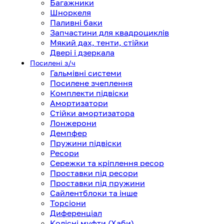
Багажники
Шноркеля
Паливні баки
Запчастини для квадроциклів
Мякий дах, тенти, стійки
Двері і дзеркала
Посилені з/ч
Гальмівні системи
Посилене зчеплення
Комплекти підвіски
Амортизатори
Стійки амортизатора
Лонжерони
Демпфер
Пружини підвіски
Ресори
Сережки та кріплення ресор
Проставки під ресори
Проставки під пружини
Сайлентблоки та інше
Торсіони
Диференціал
Колісні муфти (Хаби)