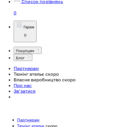
Список порівнянь
0
Гараж
0
Покупцям
Блог
Партнерам
Тюнінг ательє
скоро
Власне виробництво
скоро
Про нас
Зв’затися
Партнерам
Тюнінг ательє
скоро