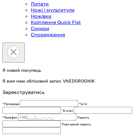
Лопати
Ножі і мультитули
Ножівки
Кріплення Quick Fist
Сокири
Спорядження
Я новий покупець
Я вже маю обліковий запис VNEDOROGNIK
Зареєструватись
*Прізвище
*Імʼя
*E-mail
*Телефон
Пароль
Повторний пароль