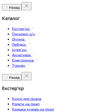
Назад
Каталог
Екстерʼєр
Посилені з/ч
Оптика
Лебідки
Інтерʼєр
Аксесуари
Електроніка
Туризм
Назад
Екстерʼєр
Кунги для пікапа
Ролети на пікап
Кришки кузова на пікап