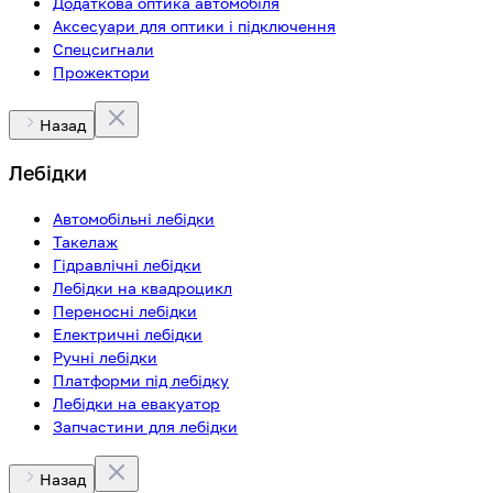
Додаткова оптика автомобіля
Аксесуари для оптики і підключення
Спецсигнали
Прожектори
Назад
Лебідки
Автомобільні лебідки
Такелаж
Гідравлічні лебідки
Лебідки на квадроцикл
Переносні лебідки
Електричні лебідки
Ручні лебідки
Платформи під лебідку
Лебідки на евакуатор
Запчастини для лебідки
Назад