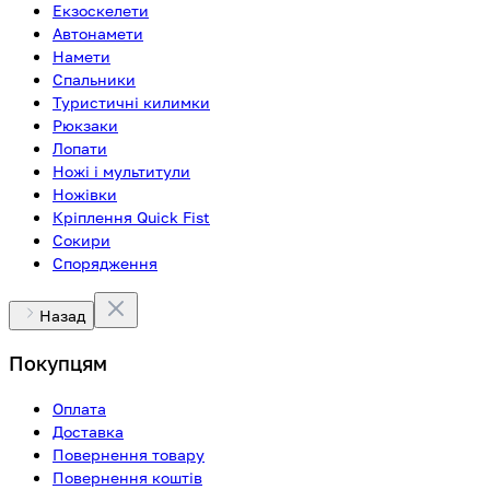
Екзоскелети
Автонамети
Намети
Спальники
Туристичні килимки
Рюкзаки
Лопати
Ножі і мультитули
Ножівки
Кріплення Quick Fist
Сокири
Спорядження
Назад
Покупцям
Оплата
Доставка
Повернення товару
Повернення коштів