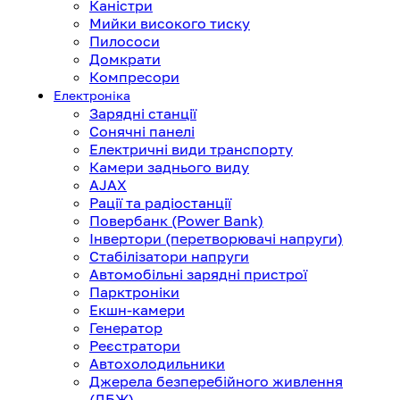
Каністри
Мийки високого тиску
Пилососи
Домкрати
Компресори
Електроніка
Зарядні станції
Сонячні панелі
Електричні види транспорту
Камери заднього виду
AJAX
Рації та радіостанції
Повербанк (Power Bank)
Інвертори (перетворювачі напруги)
Стабілізатори напруги
Автомобільні зарядні пристрої
Парктроніки
Екшн-камери
Генератор
Реєстратори
Автохолодильники
Джерела безперебійного живлення
(ДБЖ)