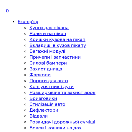
0
Екстерʼєр
Кунги для пікапа
Ролети на пікап
Кришки кузова на пікап
Вкладиші в кузов пікапу
Багажні модулі
Причепи і запчастини
Силові бампери
Захист днища
Фаркопи
Пороги для авто
Кенгурятник і дуги
Розширювачі та захист арок
Бризговики
Стилізація авто
Дефлектори
Відвали
Розкидачі дорожньої суміші
Бокси і кошики на дах