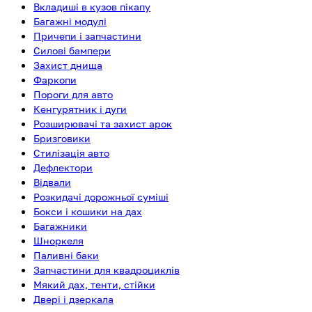
Вкладиші в кузов пікапу
Багажні модулі
Причепи і запчастини
Силові бампери
Захист днища
Фаркопи
Пороги для авто
Кенгурятник і дуги
Розширювачі та захист арок
Бризговики
Стилізація авто
Дефлектори
Відвали
Розкидачі дорожньої суміші
Бокси і кошики на дах
Багажники
Шноркеля
Паливні баки
Запчастини для квадроциклів
Мякий дах, тенти, стійки
Двері і дзеркала