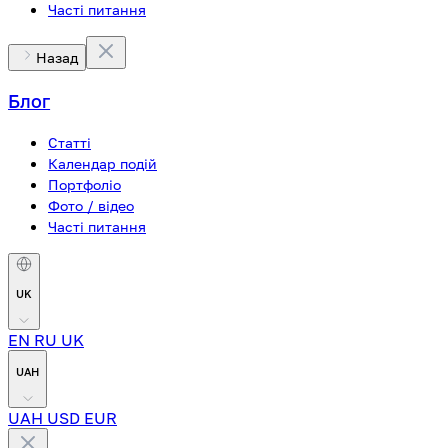
Часті питання
Назад
Блог
Статті
Календар подій
Портфоліо
Фото / відео
Часті питання
UK
EN
RU
UK
UAH
UAH
USD
EUR