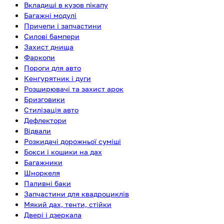
Вкладиші в кузов пікапу
Багажні модулі
Причепи і запчастини
Силові бампери
Захист днища
Фаркопи
Пороги для авто
Кенгурятник і дуги
Розширювачі та захист арок
Бризговики
Стилізація авто
Дефлектори
Відвали
Розкидачі дорожньої суміші
Бокси і кошики на дах
Багажники
Шноркеля
Паливні баки
Запчастини для квадроциклів
Мякий дах, тенти, стійки
Двері і дзеркала