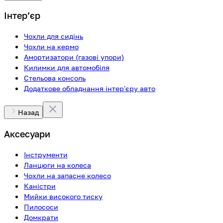
Інтерʼєр
Чохли для сидінь
Чохли на кермо
Амортизатори (газові упори)
Килимки для автомобіля
Стельова консоль
Додаткове обладнання інтер'єру авто
Назад
Аксесуари
Інструменти
Ланцюги на колеса
Чохли на запасне колесо
Каністри
Мийки високого тиску
Пилососи
Домкрати