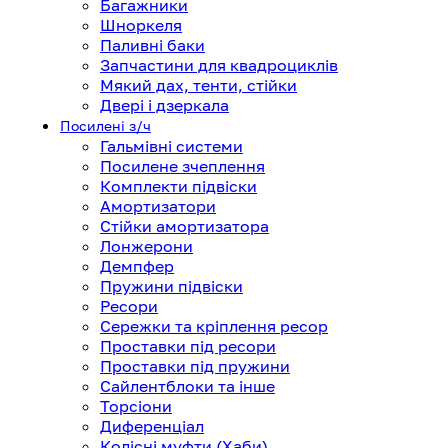
Багажники
Шноркеля
Паливні баки
Запчастини для квадроциклів
Мякий дах, тенти, стійки
Двері і дзеркала
Посилені з/ч
Гальмівні системи
Посилене зчеплення
Комплекти підвіски
Амортизатори
Стійки амортизатора
Лонжерони
Демпфер
Пружини підвіски
Ресори
Сережки та кріплення ресор
Проставки під ресори
Проставки під пружини
Сайлентблоки та інше
Торсіони
Диференціал
Колісні муфти (Хаби)