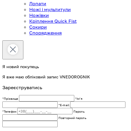
Лопати
Ножі і мультитули
Ножівки
Кріплення Quick Fist
Сокири
Спорядження
Я новий покупець
Я вже маю обліковий запис VNEDOROGNIK
Зареєструватись
*Прізвище
*Імʼя
*E-mail
*Телефон
Пароль
Повторний пароль