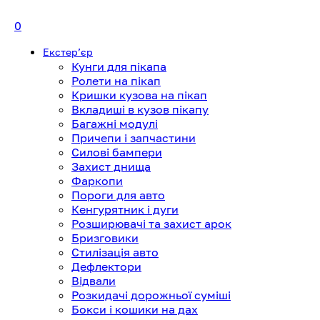
0
Екстерʼєр
Кунги для пікапа
Ролети на пікап
Кришки кузова на пікап
Вкладиші в кузов пікапу
Багажні модулі
Причепи і запчастини
Силові бампери
Захист днища
Фаркопи
Пороги для авто
Кенгурятник і дуги
Розширювачі та захист арок
Бризговики
Стилізація авто
Дефлектори
Відвали
Розкидачі дорожньої суміші
Бокси і кошики на дах