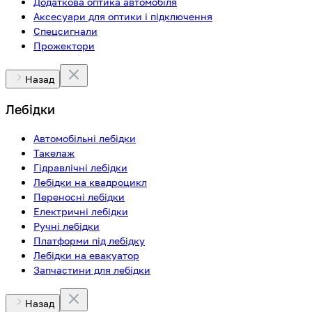
Додаткова оптика автомобіля
Аксесуари для оптики і підключення
Спецсигнали
Прожектори
Назад
Лебідки
Автомобільні лебідки
Такелаж
Гідравлічні лебідки
Лебідки на квадроцикл
Переносні лебідки
Електричні лебідки
Ручні лебідки
Платформи під лебідку
Лебідки на евакуатор
Запчастини для лебідки
Назад