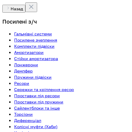
Назад
Посилені з/ч
Гальмівні системи
Посилене зчеплення
Комплекти підвіски
Амортизатори
Стійки амортизатора
Лонжерони
Демпфер
Пружини підвіски
Ресори
Сережки та кріплення ресор
Проставки під ресори
Проставки під пружини
Сайлентблоки та інше
Торсіони
Диференціал
Колісні муфти (Хаби)