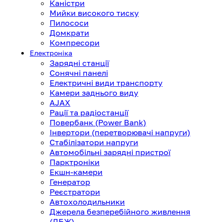
Каністри
Мийки високого тиску
Пилососи
Домкрати
Компресори
Електроніка
Зарядні станції
Сонячні панелі
Електричні види транспорту
Камери заднього виду
AJAX
Рації та радіостанції
Повербанк (Power Bank)
Інвертори (перетворювачі напруги)
Стабілізатори напруги
Автомобільні зарядні пристрої
Парктроніки
Екшн-камери
Генератор
Реєстратори
Автохолодильники
Джерела безперебійного живлення
(ДБЖ)