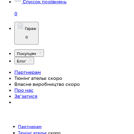
Список порівнянь
0
Гараж
0
Покупцям
Блог
Партнерам
Тюнінг ательє
скоро
Власне виробництво
скоро
Про нас
Зв’затися
Партнерам
Тюнінг ательє
скоро