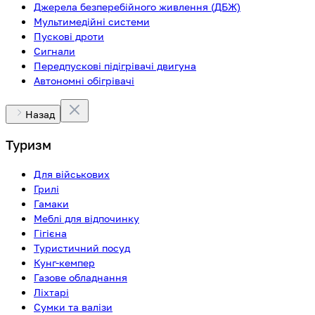
Джерела безперебійного живлення (ДБЖ)
Мультимедійні системи
Пускові дроти
Сигнали
Передпускові підігрівачі двигуна
Автономні обігрівачі
Назад
Туризм
Для військових
Грилі
Гамаки
Меблі для відпочинку
Гігієна
Туристичний посуд
Кунг-кемпер
Газове обладнання
Ліхтарі
Сумки та валізи