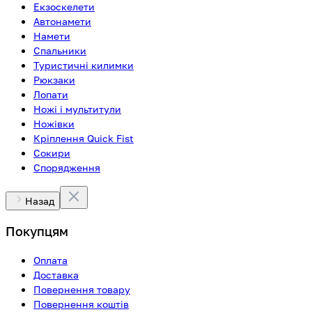
Екзоскелети
Автонамети
Намети
Спальники
Туристичні килимки
Рюкзаки
Лопати
Ножі і мультитули
Ножівки
Кріплення Quick Fist
Сокири
Спорядження
Назад
Покупцям
Оплата
Доставка
Повернення товару
Повернення коштів