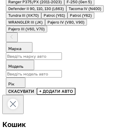
Ranger P375/PX (2011-2023)
F-250 (Gen 5)
Defender II 90, 110, 130 (L663)
Tacoma IV (N400)
Tundra III (XK70)
Patrol (Y61)
Patrol (Y62)
WRANGLER III (JK)
Pajero IV (V80, V90)
Pajero III (V60, V70)
Марка
Модель
Рік
СКАСУВАТИ
+ ДОДАТИ АВТО
Кошик