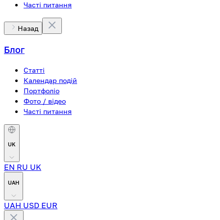
Часті питання
Назад
Блог
Статті
Календар подій
Портфоліо
Фото / відео
Часті питання
UK
EN
RU
UK
UAH
UAH
USD
EUR