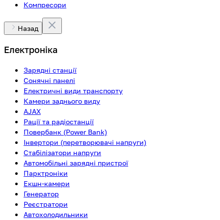
Компресори
Назад
Електроніка
Зарядні станції
Сонячні панелі
Електричні види транспорту
Камери заднього виду
AJAX
Рації та радіостанції
Повербанк (Power Bank)
Інвертори (перетворювачі напруги)
Стабілізатори напруги
Автомобільні зарядні пристрої
Парктроніки
Екшн-камери
Генератор
Реєстратори
Автохолодильники