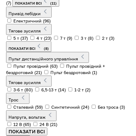
(7)
ПОКАЗАТИ ВСІ
(11)
Привід лебідки
Електричний
(96)
Тягове зусилля
5 т
(37)
4 т
(23)
7 т
(9)
3 т
(8)
2 т
(3)
ПОКАЗАТИ ВСІ
(8)
Пульт дистанційного управління
Пульт провідний
(63)
Пульт провідний +
бездротовий
(21)
Пульт бездротовий
(1)
Тягове зусилля
3-6 т
(80)
6,5-13 т
(14)
1-2 т
(2)
Трос
Сталевий
(59)
Синтетичний
(24)
Без троса
(3)
Напруга, вольтаж
12 В
(65)
24 В
(21)
ПОКАЗАТИ ВСІ