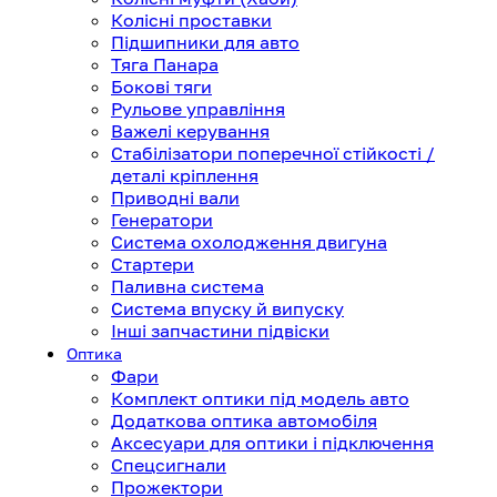
Колісні проставки
Підшипники для авто
Тяга Панара
Бокові тяги
Рульове управління
Важелі керування
Стабілізатори поперечної стійкості /
деталі кріплення
Приводні вали
Генератори
Система охолодження двигуна
Стартери
Паливна система
Система впуску й випуску
Інші запчастини підвіски
Оптика
Фари
Комплект оптики під модель авто
Додаткова оптика автомобіля
Аксесуари для оптики і підключення
Спецсигнали
Прожектори