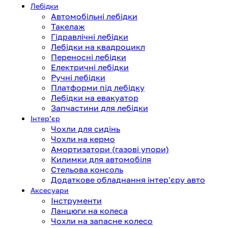
Лебідки
Автомобільні лебідки
Такелаж
Гідравлічні лебідки
Лебідки на квадроцикл
Переносні лебідки
Електричні лебідки
Ручні лебідки
Платформи під лебідку
Лебідки на евакуатор
Запчастини для лебідки
Інтерʼєр
Чохли для сидінь
Чохли на кермо
Амортизатори (газові упори)
Килимки для автомобіля
Стельова консоль
Додаткове обладнання інтер'єру авто
Аксесуари
Інструменти
Ланцюги на колеса
Чохли на запасне колесо