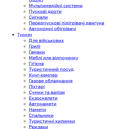
Мультимедійні системи
Пускові дроти
Сигнали
Передпускові підігрівачі двигуна
Автономні обігрівачі
Туризм
Для військових
Грилі
Гамаки
Меблі для відпочинку
Гігієна
Туристичний посуд
Кунг-кемпер
Газове обладнання
Ліхтарі
Сумки та валізи
Екзоскелети
Автонамети
Намети
Спальники
Туристичні килимки
Рюкзаки