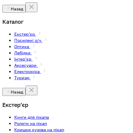
Назад
Каталог
Екстерʼєр
Посилені з/ч
Оптика
Лебідки
Інтерʼєр
Аксесуари
Електроніка
Туризм
Назад
Екстерʼєр
Кунги для пікапа
Ролети на пікап
Кришки кузова на пікап