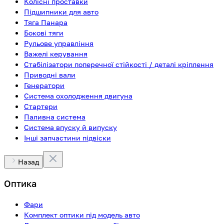
Колісні проставки
Підшипники для авто
Тяга Панара
Бокові тяги
Рульове управління
Важелі керування
Стабілізатори поперечної стійкості / деталі кріплення
Приводні вали
Генератори
Система охолодження двигуна
Стартери
Паливна система
Система впуску й випуску
Інші запчастини підвіски
Назад
Оптика
Фари
Комплект оптики під модель авто