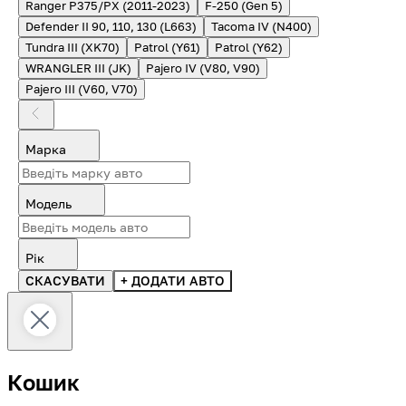
Ranger P375/PX (2011-2023)
F-250 (Gen 5)
Defender II 90, 110, 130 (L663)
Tacoma IV (N400)
Tundra III (XK70)
Patrol (Y61)
Patrol (Y62)
WRANGLER III (JK)
Pajero IV (V80, V90)
Pajero III (V60, V70)
Марка
Модель
Рік
СКАСУВАТИ
+ ДОДАТИ АВТО
Кошик