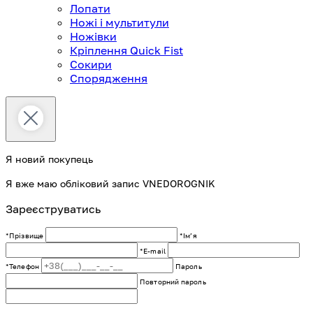
Лопати
Ножі і мультитули
Ножівки
Кріплення Quick Fist
Сокири
Спорядження
Я новий покупець
Я вже маю обліковий запис VNEDOROGNIK
Зареєструватись
*Прізвище
*Імʼя
*E-mail
*Телефон
Пароль
Повторний пароль