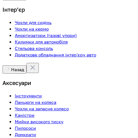
Інтерʼєр
Чохли для сидінь
Чохли на кермо
Амортизатори (газові упори)
Килимки для автомобіля
Стельова консоль
Додаткове обладнання інтер'єру авто
Назад
Аксесуари
Інструменти
Ланцюги на колеса
Чохли на запасне колесо
Каністри
Мийки високого тиску
Пилососи
Домкрати