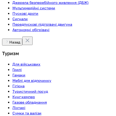
Джерела безперебійного живлення (ДБЖ)
Мультимедійні системи
Пускові дроти
Сигнали
Передпускові підігрівачі двигуна
Автономні обігрівачі
Назад
Туризм
Для військових
Грилі
Гамаки
Меблі для відпочинку
Гігієна
Туристичний посуд
Кунг-кемпер
Газове обладнання
Ліхтарі
Сумки та валізи