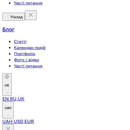
Часті питання
Назад
Блог
Статті
Календар подій
Портфоліо
Фото / відео
Часті питання
UK
EN
RU
UK
UAH
UAH
USD
EUR