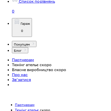
Список порівнянь
0
Гараж
0
Покупцям
Блог
Партнерам
Тюнінг ательє
скоро
Власне виробництво
скоро
Про нас
Зв’затися
Партнерам
Тюнінг ательє
скоро