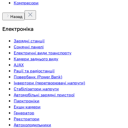
Компресори
Назад
Електроніка
Зарядні станції
Сонячні панелі
Електричні види транспорту
Камери заднього виду
AJAX
Рації та радіостанції
Повербанк (Power Bank)
Інвертори (перетворювачі напруги)
Стабілізатори напруги
Автомобільні зарядні пристрої
Парктроніки
Екшн-камери
Генератор
Реєстратори
Автохолодильники