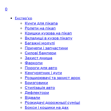
0
Екстерʼєр
Кунги для пікапа
Ролети на пікап
Кришки кузова на пікап
Вкладиші в кузов пікапу
Багажні модулі
Причепи і запчастини
Силові бампери
Захист днища
Фаркопи
Пороги для авто
Кенгурятник і дуги
Розширювачі та захист арок
Бризговики
Стилізація авто
Дефлектори
Відвали
Розкидачі дорожньої суміші
Бокси і кошики на дах