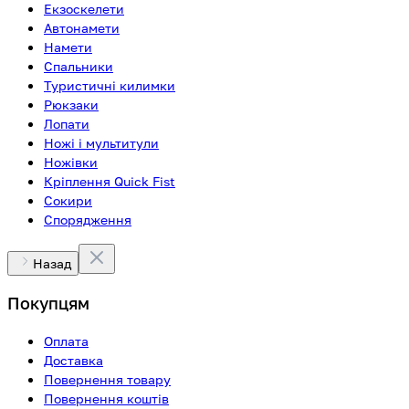
Екзоскелети
Автонамети
Намети
Спальники
Туристичні килимки
Рюкзаки
Лопати
Ножі і мультитули
Ножівки
Кріплення Quick Fist
Сокири
Спорядження
Назад
Покупцям
Оплата
Доставка
Повернення товару
Повернення коштів