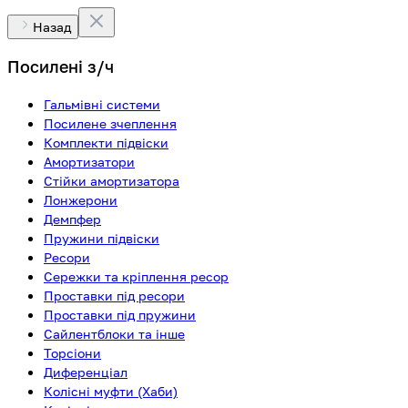
Назад
Посилені з/ч
Гальмівні системи
Посилене зчеплення
Комплекти підвіски
Амортизатори
Стійки амортизатора
Лонжерони
Демпфер
Пружини підвіски
Ресори
Сережки та кріплення ресор
Проставки під ресори
Проставки під пружини
Сайлентблоки та інше
Торсіони
Диференціал
Колісні муфти (Хаби)