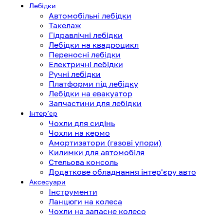
Лебідки
Автомобільні лебідки
Такелаж
Гідравлічні лебідки
Лебідки на квадроцикл
Переносні лебідки
Електричні лебідки
Ручні лебідки
Платформи під лебідку
Лебідки на евакуатор
Запчастини для лебідки
Інтерʼєр
Чохли для сидінь
Чохли на кермо
Амортизатори (газові упори)
Килимки для автомобіля
Стельова консоль
Додаткове обладнання інтер'єру авто
Аксесуари
Інструменти
Ланцюги на колеса
Чохли на запасне колесо