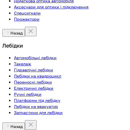
Додаткова оптика автомобіля
Аксесуари для оптики і підключення
Спецсигнали
Прожектори
Назад
Лебідки
Автомобільні лебідки
Такелаж
Гідравлічні лебідки
Лебідки на квадроцикл
Переносні лебідки
Електричні лебідки
Ручні лебідки
Платформи під лебідку
Лебідки на евакуатор
Запчастини для лебідки
Назад