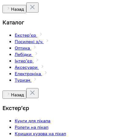
Назад
Каталог
Екстерʼєр
Посилені з/ч
Оптика
Лебідки
Інтерʼєр
Аксесуари
Електроніка
Туризм
Назад
Екстерʼєр
Кунги для пікапа
Ролети на пікап
Кришки кузова на пікап