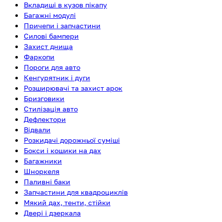
Вкладиші в кузов пікапу
Багажні модулі
Причепи і запчастини
Силові бампери
Захист днища
Фаркопи
Пороги для авто
Кенгурятник і дуги
Розширювачі та захист арок
Бризговики
Стилізація авто
Дефлектори
Відвали
Розкидачі дорожньої суміші
Бокси і кошики на дах
Багажники
Шноркеля
Паливні баки
Запчастини для квадроциклів
Мякий дах, тенти, стійки
Двері і дзеркала