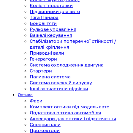
Колісні проставки
Підшипники для авто
Тяга Панара
Бокові тяги
Рульове управління
Важелі керування
Стабілізатори поперечної стійкості /
деталі кріплення
Приводні вали
Генератори
Система охолодження двигуна
Стартери
Паливна система
Система впуску й випуску
Інші запчастини підвіски
Оптика
Фари
Комплект оптики під модель авто
Додаткова оптика автомобіля
Аксесуари для оптики і підключення
Спецсигнали
Прожектори