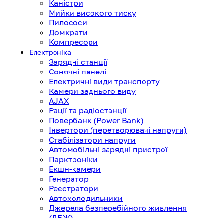
Каністри
Мийки високого тиску
Пилососи
Домкрати
Компресори
Електроніка
Зарядні станції
Сонячні панелі
Електричні види транспорту
Камери заднього виду
AJAX
Рації та радіостанції
Повербанк (Power Bank)
Інвертори (перетворювачі напруги)
Стабілізатори напруги
Автомобільні зарядні пристрої
Парктроніки
Екшн-камери
Генератор
Реєстратори
Автохолодильники
Джерела безперебійного живлення
(ДБЖ)