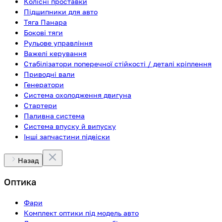
Колісні проставки
Підшипники для авто
Тяга Панара
Бокові тяги
Рульове управління
Важелі керування
Стабілізатори поперечної стійкості / деталі кріплення
Приводні вали
Генератори
Система охолодження двигуна
Стартери
Паливна система
Система впуску й випуску
Інші запчастини підвіски
Назад
Оптика
Фари
Комплект оптики під модель авто