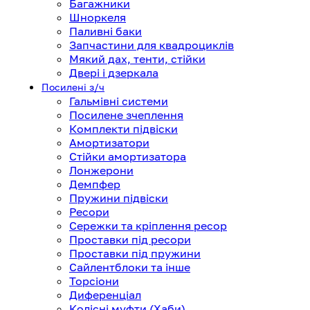
Багажники
Шноркеля
Паливні баки
Запчастини для квадроциклів
Мякий дах, тенти, стійки
Двері і дзеркала
Посилені з/ч
Гальмівні системи
Посилене зчеплення
Комплекти підвіски
Амортизатори
Стійки амортизатора
Лонжерони
Демпфер
Пружини підвіски
Ресори
Сережки та кріплення ресор
Проставки під ресори
Проставки під пружини
Сайлентблоки та інше
Торсіони
Диференціал
Колісні муфти (Хаби)