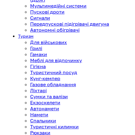
Мультимедійні системи
Пускові дроти
Сигнали
Передпускові підігрівачі двигуна
Автономні обігрівачі
Туризм
Для військових
Грилі
Гамаки
Меблі для відпочинку
Гігієна
Туристичний посуд
Кунг-кемпер
Газове обладнання
Ліхтарі
Сумки та валізи
Екзоскелети
Автонамети
Намети
Спальники
Туристичні килимки
Рюкзаки