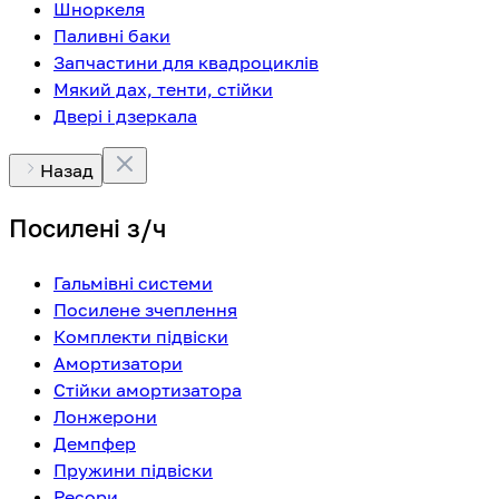
Шноркеля
Паливні баки
Запчастини для квадроциклів
Мякий дах, тенти, стійки
Двері і дзеркала
Назад
Посилені з/ч
Гальмівні системи
Посилене зчеплення
Комплекти підвіски
Амортизатори
Стійки амортизатора
Лонжерони
Демпфер
Пружини підвіски
Ресори