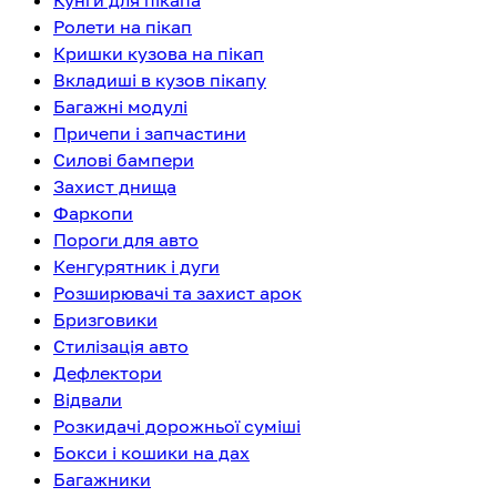
Кунги для пікапа
Ролети на пікап
Кришки кузова на пікап
Вкладиші в кузов пікапу
Багажні модулі
Причепи і запчастини
Силові бампери
Захист днища
Фаркопи
Пороги для авто
Кенгурятник і дуги
Розширювачі та захист арок
Бризговики
Стилізація авто
Дефлектори
Відвали
Розкидачі дорожньої суміші
Бокси і кошики на дах
Багажники