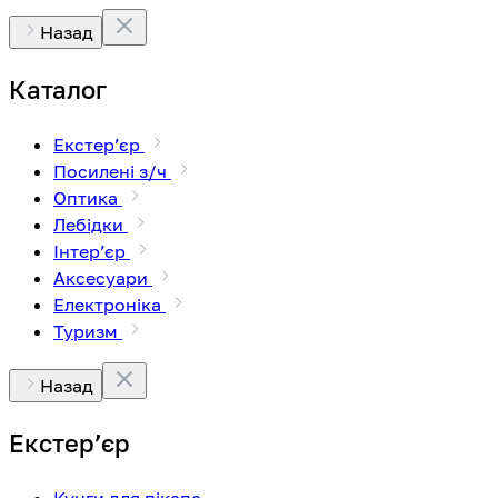
Назад
Каталог
Екстерʼєр
Посилені з/ч
Оптика
Лебідки
Інтерʼєр
Аксесуари
Електроніка
Туризм
Назад
Екстерʼєр