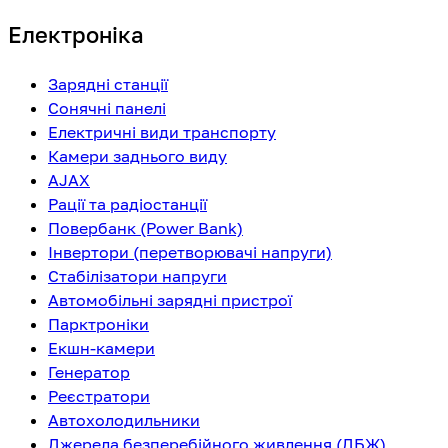
Електроніка
Зарядні станції
Сонячні панелі
Електричні види транспорту
Камери заднього виду
AJAX
Рації та радіостанції
Повербанк (Power Bank)
Інвертори (перетворювачі напруги)
Стабілізатори напруги
Автомобільні зарядні пристрої
Парктроніки
Екшн-камери
Генератор
Реєстратори
Автохолодильники
Джерела безперебійного живлення (ДБЖ)