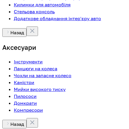
Килимки для автомобіля
Стельова консоль
Додаткове обладнання інтер'єру авто
Назад
Аксесуари
Інструменти
Ланцюги на колеса
Чохли на запасне колесо
Каністри
Мийки високого тиску
Пилососи
Домкрати
Компресори
Назад