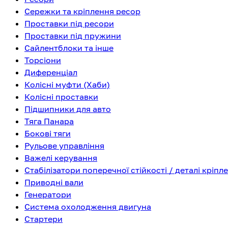
Сережки та кріплення ресор
Проставки під ресори
Проставки під пружини
Сайлентблоки та інше
Торсіони
Диференціал
Колісні муфти (Хаби)
Колісні проставки
Підшипники для авто
Тяга Панара
Бокові тяги
Рульове управління
Важелі керування
Стабілізатори поперечної стійкості / деталі кріпл
Приводні вали
Генератори
Система охолодження двигуна
Стартери