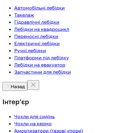
Автомобільні лебідки
Такелаж
Гідравлічні лебідки
Лебідки на квадроцикл
Переносні лебідки
Електричні лебідки
Ручні лебідки
Платформи під лебідку
Лебідки на евакуатор
Запчастини для лебідки
Назад
Інтерʼєр
Чохли для сидінь
Чохли на кермо
Амортизатори (газові упори)