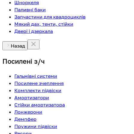
Шноркеля
Паливні баки
Запчастини для квадроциклів
Мякий дах, тенти, стійки
Двері і дзеркала
Назад
Посилені з/ч
Гальмівні системи
Посилене зчеплення
Комплекти підвіски
Амортизатори
Стійки амортизатора
Лонжерони
Демпфер
Пружини підвіски
Ресори