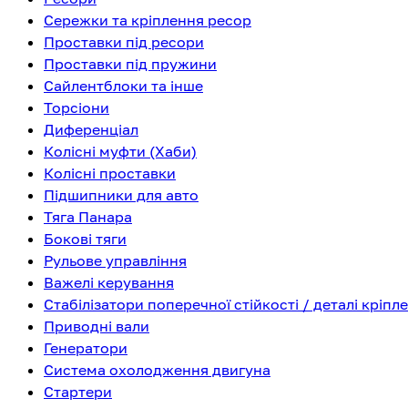
Сережки та кріплення ресор
Проставки під ресори
Проставки під пружини
Сайлентблоки та інше
Торсіони
Диференціал
Колісні муфти (Хаби)
Колісні проставки
Підшипники для авто
Тяга Панара
Бокові тяги
Рульове управління
Важелі керування
Стабілізатори поперечної стійкості / деталі кріпл
Приводні вали
Генератори
Система охолодження двигуна
Стартери