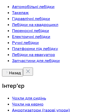
Автомобільні лебідки
Такелаж
Гідравлічні лебідки
Лебідки на квадроцикл
Переносні лебідки
Електричні лебідки
Ручні лебідки
Платформи під лебідку
Лебідки на евакуатор
Запчастини для лебідки
Назад
Інтерʼєр
Чохли для сидінь
Чохли на кермо
Амортизатори (газові упори)