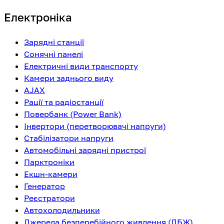
Електроніка
Зарядні станції
Сонячні панелі
Електричні види транспорту
Камери заднього виду
AJAX
Рації та радіостанції
Повербанк (Power Bank)
Інвертори (перетворювачі напруги)
Стабілізатори напруги
Автомобільні зарядні пристрої
Парктроніки
Екшн-камери
Генератор
Реєстратори
Автохолодильники
Джерела безперебійного живлення (ДБЖ)