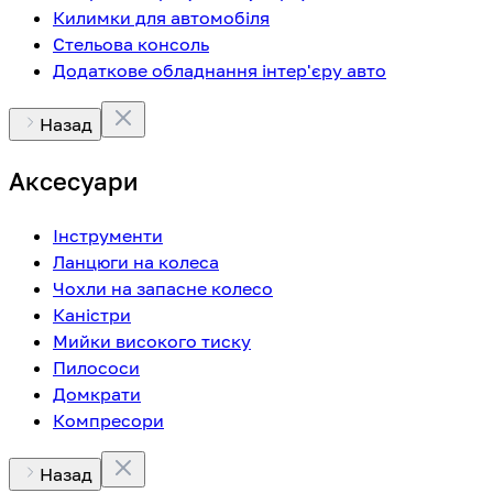
Килимки для автомобіля
Стельова консоль
Додаткове обладнання інтер'єру авто
Назад
Аксесуари
Інструменти
Ланцюги на колеса
Чохли на запасне колесо
Каністри
Мийки високого тиску
Пилососи
Домкрати
Компресори
Назад