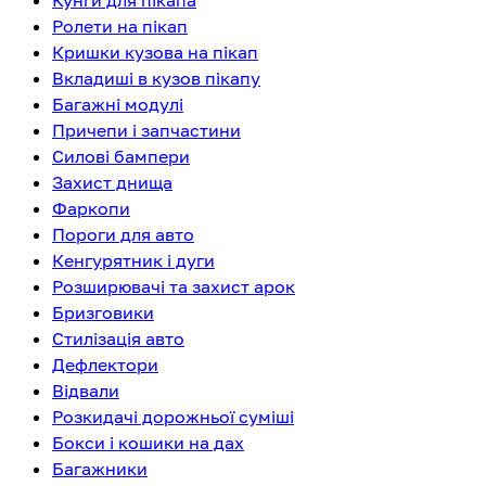
Кунги для пікапа
Ролети на пікап
Кришки кузова на пікап
Вкладиші в кузов пікапу
Багажні модулі
Причепи і запчастини
Силові бампери
Захист днища
Фаркопи
Пороги для авто
Кенгурятник і дуги
Розширювачі та захист арок
Бризговики
Стилізація авто
Дефлектори
Відвали
Розкидачі дорожньої суміші
Бокси і кошики на дах
Багажники