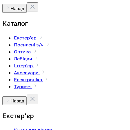
Назад
Каталог
Екстерʼєр
Посилені з/ч
Оптика
Лебідки
Інтерʼєр
Аксесуари
Електроніка
Туризм
Назад
Екстерʼєр