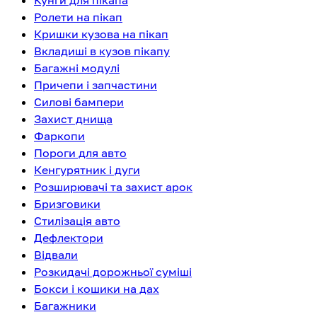
Кунги для пікапа
Ролети на пікап
Кришки кузова на пікап
Вкладиші в кузов пікапу
Багажні модулі
Причепи і запчастини
Силові бампери
Захист днища
Фаркопи
Пороги для авто
Кенгурятник і дуги
Розширювачі та захист арок
Бризговики
Стилізація авто
Дефлектори
Відвали
Розкидачі дорожньої суміші
Бокси і кошики на дах
Багажники