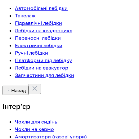
Автомобільні лебідки
Такелаж
Гідравлічні лебідки
Лебідки на квадроцикл
Переносні лебідки
Електричні лебідки
Ручні лебідки
Платформи під лебідку
Лебідки на евакуатор
Запчастини для лебідки
Назад
Інтерʼєр
Чохли для сидінь
Чохли на кермо
Амортизатори (газові упори)