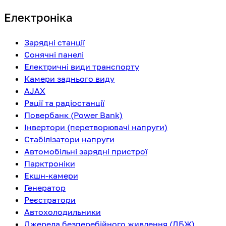
Електроніка
Зарядні станції
Сонячні панелі
Електричні види транспорту
Камери заднього виду
AJAX
Рації та радіостанції
Повербанк (Power Bank)
Інвертори (перетворювачі напруги)
Стабілізатори напруги
Автомобільні зарядні пристрої
Парктроніки
Екшн-камери
Генератор
Реєстратори
Автохолодильники
Джерела безперебійного живлення (ДБЖ)