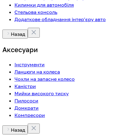
Килимки для автомобіля
Стельова консоль
Додаткове обладнання інтер'єру авто
Назад
Аксесуари
Інструменти
Ланцюги на колеса
Чохли на запасне колесо
Каністри
Мийки високого тиску
Пилососи
Домкрати
Компресори
Назад