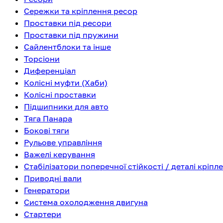
Сережки та кріплення ресор
Проставки під ресори
Проставки під пружини
Сайлентблоки та інше
Торсіони
Диференціал
Колісні муфти (Хаби)
Колісні проставки
Підшипники для авто
Тяга Панара
Бокові тяги
Рульове управління
Важелі керування
Стабілізатори поперечної стійкості / деталі кріпл
Приводні вали
Генератори
Система охолодження двигуна
Стартери