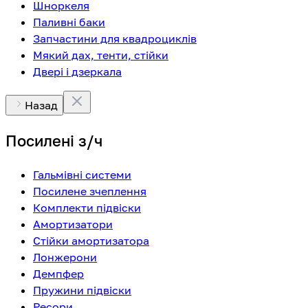
Шноркеля
Паливні баки
Запчастини для квадроциклів
Мякий дах, тенти, стійки
Двері і дзеркала
Назад
Посилені з/ч
Гальмівні системи
Посилене зчеплення
Комплекти підвіски
Амортизатори
Стійки амортизатора
Лонжерони
Демпфер
Пружини підвіски
Ресори