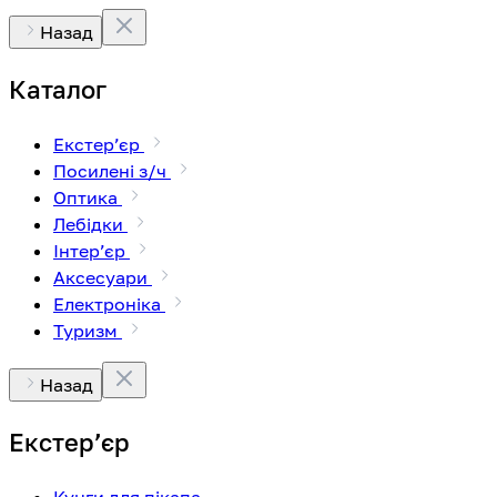
Назад
Каталог
Екстерʼєр
Посилені з/ч
Оптика
Лебідки
Інтерʼєр
Аксесуари
Електроніка
Туризм
Назад
Екстерʼєр