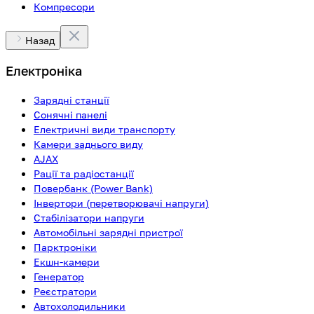
Компресори
Назад
Електроніка
Зарядні станції
Сонячні панелі
Електричні види транспорту
Камери заднього виду
AJAX
Рації та радіостанції
Повербанк (Power Bank)
Інвертори (перетворювачі напруги)
Стабілізатори напруги
Автомобільні зарядні пристрої
Парктроніки
Екшн-камери
Генератор
Реєстратори
Автохолодильники