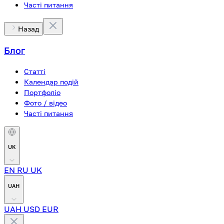
Часті питання
Назад
Блог
Статті
Календар подій
Портфоліо
Фото / відео
Часті питання
UK
EN
RU
UK
UAH
UAH
USD
EUR