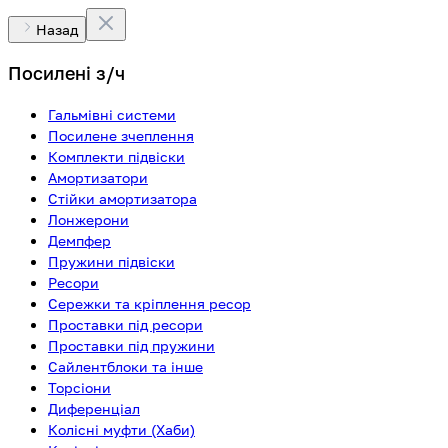
Назад
Посилені з/ч
Гальмівні системи
Посилене зчеплення
Комплекти підвіски
Амортизатори
Стійки амортизатора
Лонжерони
Демпфер
Пружини підвіски
Ресори
Сережки та кріплення ресор
Проставки під ресори
Проставки під пружини
Сайлентблоки та інше
Торсіони
Диференціал
Колісні муфти (Хаби)