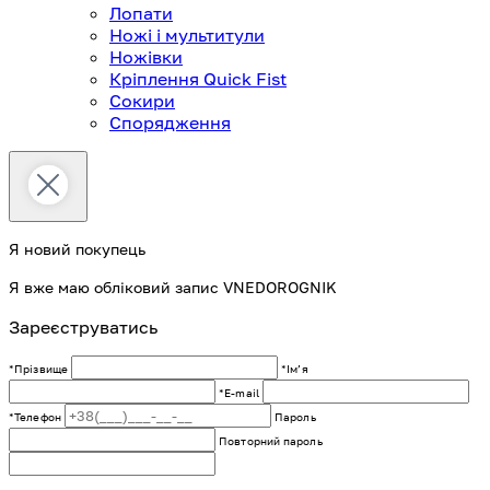
Лопати
Ножі і мультитули
Ножівки
Кріплення Quick Fist
Сокири
Спорядження
Я новий покупець
Я вже маю обліковий запис VNEDOROGNIK
Зареєструватись
*Прізвище
*Імʼя
*E-mail
*Телефон
Пароль
Повторний пароль