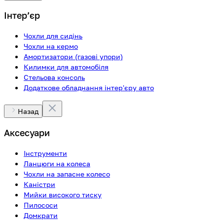
Інтерʼєр
Чохли для сидінь
Чохли на кермо
Амортизатори (газові упори)
Килимки для автомобіля
Стельова консоль
Додаткове обладнання інтер'єру авто
Назад
Аксесуари
Інструменти
Ланцюги на колеса
Чохли на запасне колесо
Каністри
Мийки високого тиску
Пилососи
Домкрати