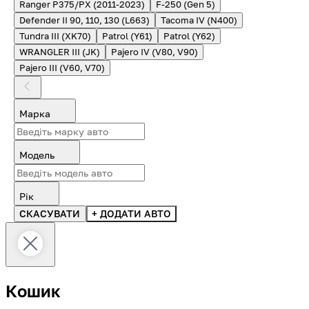
Ranger P375/PX (2011-2023)
F-250 (Gen 5)
Defender II 90, 110, 130 (L663)
Tacoma IV (N400)
Tundra III (XK70)
Patrol (Y61)
Patrol (Y62)
WRANGLER III (JK)
Pajero IV (V80, V90)
Pajero III (V60, V70)
Марка
Модель
Рік
СКАСУВАТИ
+ ДОДАТИ АВТО
Кошик