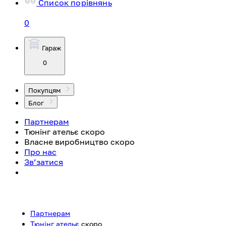
Список порівнянь
0
Гараж
0
Покупцям
Блог
Партнерам
Тюнінг ательє
скоро
Власне виробництво
скоро
Про нас
Зв’затися
Партнерам
Тюнінг ательє
скоро