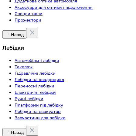
Додаткова оптика автомобіля
Аксесуари для оптики і підключення
Спецсигнали
Прожектори
Назад
Лебідки
Автомобільні лебідки
Такелаж
Гідравлічні лебідки
Лебідки на квадроцикл
Переносні лебідки
Електричні лебідки
Ручні лебідки
Платформи під лебідку
Лебідки на евакуатор
Запчастини для лебідки
Назад