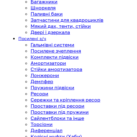
Багажники
Шноркеля
Паливні баки
Запчастини для квадроциклів
Мякий дах, тенти, стійки
Двері і дзеркала
Посилені з/ч
Гальмівні системи
Посилене зчеплення
Комплекти підвіски
Амортизатори
Стійки амортизатора
Лонжерони
Демпфер
Пружини підвіски
Ресори
Сережки та кріплення ресор
Проставки під ресори
Проставки під пружини
Сайлентблоки та інше
Торсіони
Диференціал
Колісні муфти (Хаби)