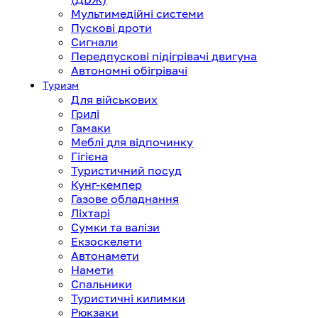
Мультимедійні системи
Пускові дроти
Сигнали
Передпускові підігрівачі двигуна
Автономні обігрівачі
Туризм
Для військових
Грилі
Гамаки
Меблі для відпочинку
Гігієна
Туристичний посуд
Кунг-кемпер
Газове обладнання
Ліхтарі
Сумки та валізи
Екзоскелети
Автонамети
Намети
Спальники
Туристичні килимки
Рюкзаки