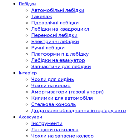
Лебідки
Автомобільні лебідки
Такелаж
Гідравлічні лебідки
Лебідки на квадроцикл
Переносні лебідки
Електричні лебідки
Ручні лебідки
Платформи під лебідку
Лебідки на евакуатор
Запчастини для лебідки
Інтерʼєр
Чохли для сидінь
Чохли на кермо
Амортизатори (газові упори)
Килимки для автомобіля
Стельова консоль
Додаткове обладнання інтер'єру авто
Аксесуари
Інструменти
Ланцюги на колеса
Чохли на запасне колесо