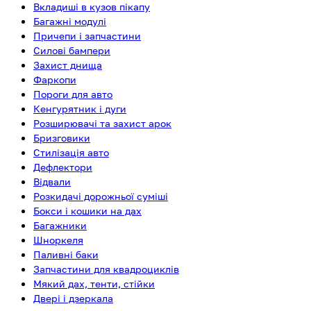
Вкладиші в кузов пікапу
Багажні модулі
Причепи і запчастини
Силові бампери
Захист днища
Фаркопи
Пороги для авто
Кенгурятник і дуги
Розширювачі та захист арок
Бризговики
Стилізація авто
Дефлектори
Відвали
Розкидачі дорожньої суміші
Бокси і кошики на дах
Багажники
Шноркеля
Паливні баки
Запчастини для квадроциклів
Мякий дах, тенти, стійки
Двері і дзеркала