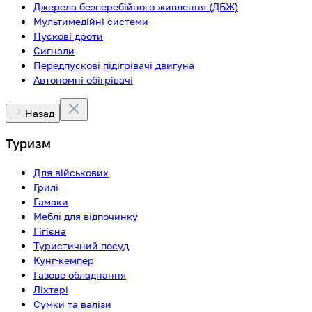
Джерела безперебійного живлення (ДБЖ)
Мультимедійні системи
Пускові дроти
Сигнали
Передпускові підігрівачі двигуна
Автономні обігрівачі
Назад
Туризм
Для військових
Грилі
Гамаки
Меблі для відпочинку
Гігієна
Туристичний посуд
Кунг-кемпер
Газове обладнання
Ліхтарі
Сумки та валізи