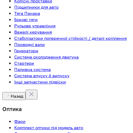
Колісні проставки
Підшипники для авто
Тяга Панара
Бокові тяги
Рульове управління
Важелі керування
Стабілізатори поперечної стійкості / деталі кріплення
Приводні вали
Генератори
Система охолодження двигуна
Стартери
Паливна система
Система впуску й випуску
Інші запчастини підвіски
Назад
Оптика
Фари
Комплект оптики під модель авто