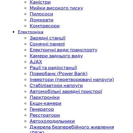
Каністри
Мийки високого тиску
Пилососи
Домкрати
Компресори
Електроніка
Зарядні станції
Сонячні панелі
Електричні види транспорту
Камери заднього виду
AJAX
Рації та радіостанції
Повербанк (Power Bank)
Інвертори (перетворювачі напруги)
Стабілізатори напруги
Автомобільні зарядні пристрої
Парктроніки
Екшн-камери
Генератор
Реєстратори
Автохолодильники
Джерела безперебійного живлення
(ДБЖ)