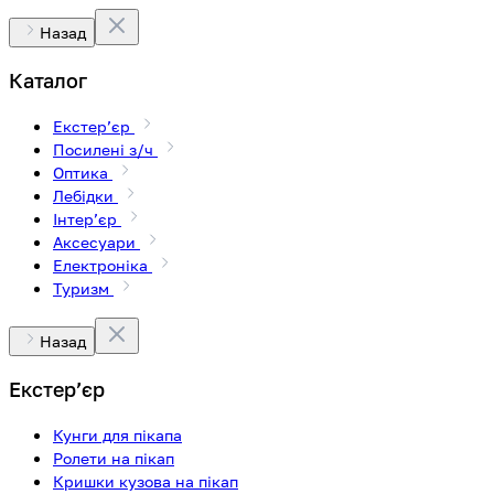
Назад
Каталог
Екстерʼєр
Посилені з/ч
Оптика
Лебідки
Інтерʼєр
Аксесуари
Електроніка
Туризм
Назад
Екстерʼєр
Кунги для пікапа
Ролети на пікап
Кришки кузова на пікап