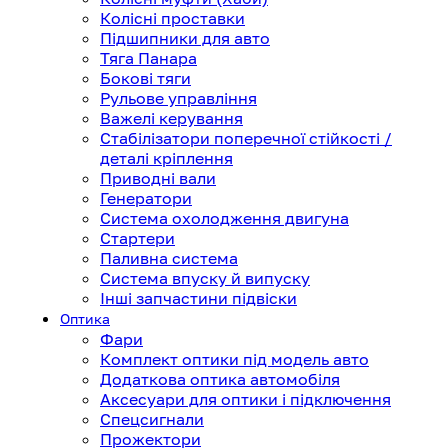
Колісні проставки
Підшипники для авто
Тяга Панара
Бокові тяги
Рульове управління
Важелі керування
Стабілізатори поперечної стійкості /
деталі кріплення
Приводні вали
Генератори
Система охолодження двигуна
Стартери
Паливна система
Система впуску й випуску
Інші запчастини підвіски
Оптика
Фари
Комплект оптики під модель авто
Додаткова оптика автомобіля
Аксесуари для оптики і підключення
Спецсигнали
Прожектори