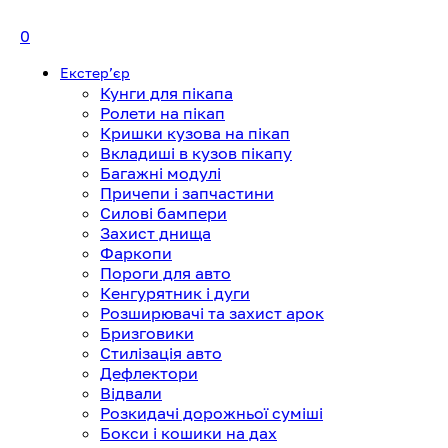
0
Екстерʼєр
Кунги для пікапа
Ролети на пікап
Кришки кузова на пікап
Вкладиші в кузов пікапу
Багажні модулі
Причепи і запчастини
Силові бампери
Захист днища
Фаркопи
Пороги для авто
Кенгурятник і дуги
Розширювачі та захист арок
Бризговики
Стилізація авто
Дефлектори
Відвали
Розкидачі дорожньої суміші
Бокси і кошики на дах