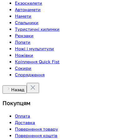
Екзоскелети
Автонамети
Намети
Спальники
Туристичні килимки
Рюкзаки
Лопати
Ножі і мультитули
Ножівки
Кріплення Quick Fist
Сокири
Спорядження
Назад
Покупцям
Оплата
Доставка
Повернення товару
Повернення коштів