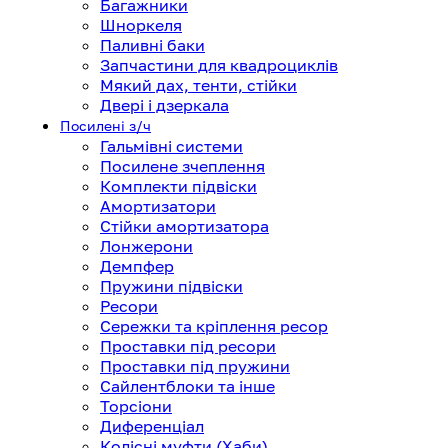
Багажники
Шноркеля
Паливні баки
Запчастини для квадроциклів
Мякий дах, тенти, стійки
Двері і дзеркала
Посилені з/ч
Гальмівні системи
Посилене зчеплення
Комплекти підвіски
Амортизатори
Стійки амортизатора
Лонжерони
Демпфер
Пружини підвіски
Ресори
Сережки та кріплення ресор
Проставки під ресори
Проставки під пружини
Сайлентблоки та інше
Торсіони
Диференціал
Колісні муфти (Хаби)