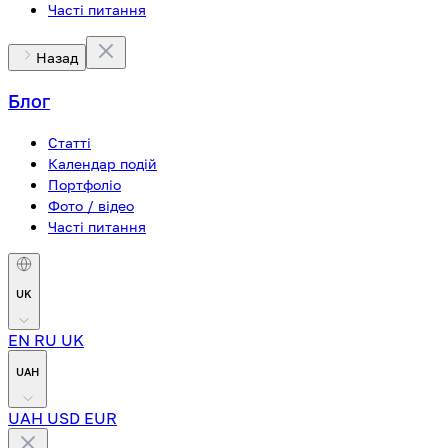
Часті питання
Назад
Блог
Статті
Календар подій
Портфоліо
Фото / відео
Часті питання
UK
EN
RU
UK
UAH
UAH
USD
EUR