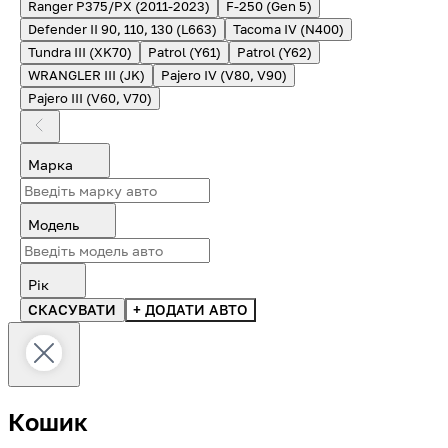
Ranger P375/PX (2011-2023)
F-250 (Gen 5)
Defender II 90, 110, 130 (L663)
Tacoma IV (N400)
Tundra III (XK70)
Patrol (Y61)
Patrol (Y62)
WRANGLER III (JK)
Pajero IV (V80, V90)
Pajero III (V60, V70)
Марка
Модель
Рік
СКАСУВАТИ
+ ДОДАТИ АВТО
Кошик