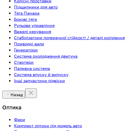
Колісні проставки
Підшипники для авто
Тяга Панара
Бокові тяги
Рульове управління
Важелі керування
Стабілізатори поперечної стійкості / деталі кріплення
Приводні вали
Генератори
Система охолодження двигуна
Стартери
Паливна система
Система впуску й випуску
Інші запчастини підвіски
Назад
Оптика
Фари
Комплект оптики під модель авто