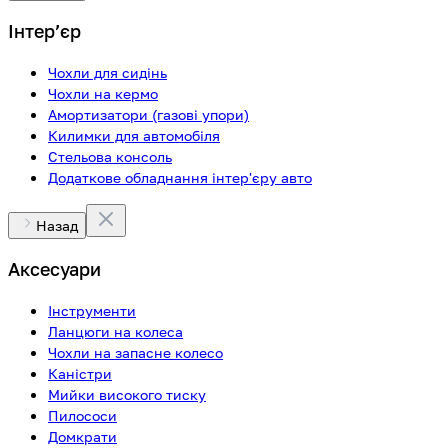
Інтерʼєр
Чохли для сидінь
Чохли на кермо
Амортизатори (газові упори)
Килимки для автомобіля
Стельова консоль
Додаткове обладнання інтер'єру авто
Назад
Аксесуари
Інструменти
Ланцюги на колеса
Чохли на запасне колесо
Каністри
Мийки високого тиску
Пилососи
Домкрати