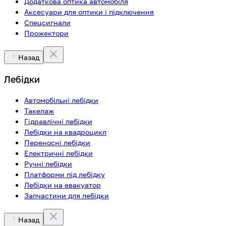
Додаткова оптика автомобіля
Аксесуари для оптики і підключення
Спецсигнали
Прожектори
Назад
Лебідки
Автомобільні лебідки
Такелаж
Гідравлічні лебідки
Лебідки на квадроцикл
Переносні лебідки
Електричні лебідки
Ручні лебідки
Платформи під лебідку
Лебідки на евакуатор
Запчастини для лебідки
Назад