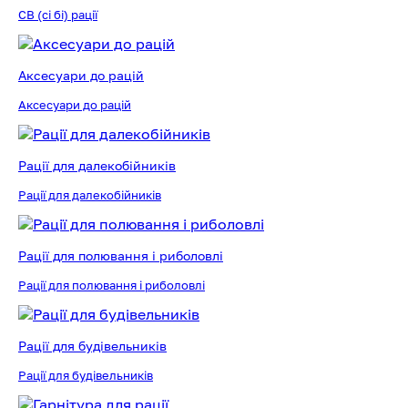
CB (сі бі) рації
Аксесуари до рацій
Аксесуари до рацій
Рації для далекобійників
Рації для далекобійників
Рації для полювання і риболовлі
Рації для полювання і риболовлі
Рації для будівельників
Рації для будівельників