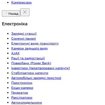
Компресори
Назад
Електроніка
Зарядні станції
Сонячні панелі
Електричні види транспорту
Камери заднього виду
AJAX
Рації та радіостанції
Повербанк (Power Bank)
Інвертори (перетворювачі напруги)
Стабілізатори напруги
Автомобільні зарядні пристрої
Парктроніки
Екшн-камери
Генератор
Реєстратори
Автохолодильники