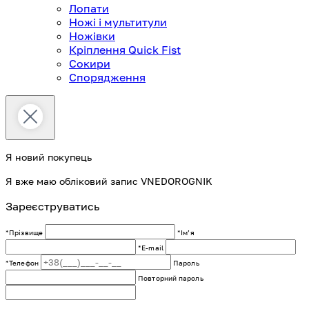
Лопати
Ножі і мультитули
Ножівки
Кріплення Quick Fist
Сокири
Спорядження
Я новий покупець
Я вже маю обліковий запис VNEDOROGNIK
Зареєструватись
*Прізвище
*Імʼя
*E-mail
*Телефон
Пароль
Повторний пароль