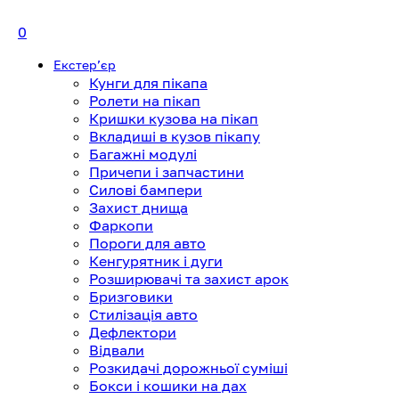
0
Екстерʼєр
Кунги для пікапа
Ролети на пікап
Кришки кузова на пікап
Вкладиші в кузов пікапу
Багажні модулі
Причепи і запчастини
Силові бампери
Захист днища
Фаркопи
Пороги для авто
Кенгурятник і дуги
Розширювачі та захист арок
Бризговики
Стилізація авто
Дефлектори
Відвали
Розкидачі дорожньої суміші
Бокси і кошики на дах