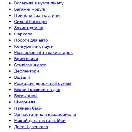
Вкладиші в кузов пікапу
Багажні модулі
Причепи і запчастини
Силові бампери
Захист днища
Фаркопи
Пороги для авто
Кенгурятник і дуги
Розширювачі та захист арок
Бризговики
Стилізація авто
Дефлектори
Відвали
Розкидачі дорожньої суміші
Бокси і кошики на дах
Багажники
Шноркеля
Паливні баки
Запчастини для квадроциклів
Мякий дах, тенти, стійки
Двері і дзеркала