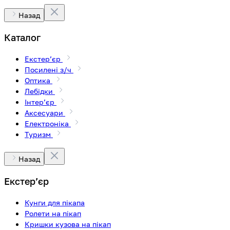
Назад
Каталог
Екстерʼєр
Посилені з/ч
Оптика
Лебідки
Інтерʼєр
Аксесуари
Електроніка
Туризм
Назад
Екстерʼєр
Кунги для пікапа
Ролети на пікап
Кришки кузова на пікап