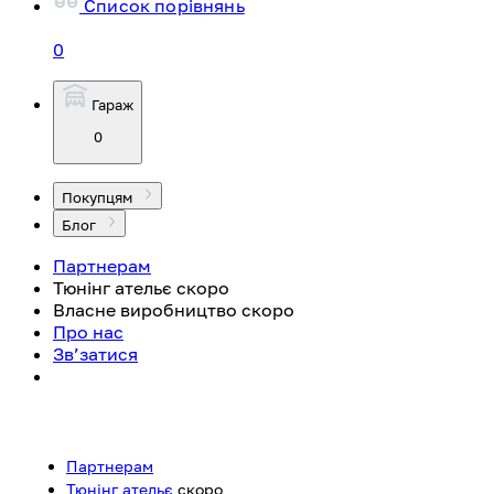
Список порівнянь
0
Гараж
0
Покупцям
Блог
Партнерам
Тюнінг ательє
скоро
Власне виробництво
скоро
Про нас
Зв’затися
Партнерам
Тюнінг ательє
скоро