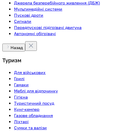
Джерела безперебійного живлення (ДБЖ)
Мультимедійні системи
Пускові дроти
Сигнали
Передпускові підігрівачі двигуна
Автономні обігрівачі
Назад
Туризм
Для військових
Грилі
Гамаки
Меблі для відпочинку
Гігієна
Туристичний посуд
Кунг-кемпер
Газове обладнання
Ліхтарі
Сумки та валізи