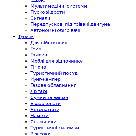
Мультимедійні системи
Пускові дроти
Сигнали
Передпускові підігрівачі двигуна
Автономні обігрівачі
Туризм
Для військових
Грилі
Гамаки
Меблі для відпочинку
Гігієна
Туристичний посуд
Кунг-кемпер
Газове обладнання
Ліхтарі
Сумки та валізи
Екзоскелети
Автонамети
Намети
Спальники
Туристичні килимки
Рюкзаки