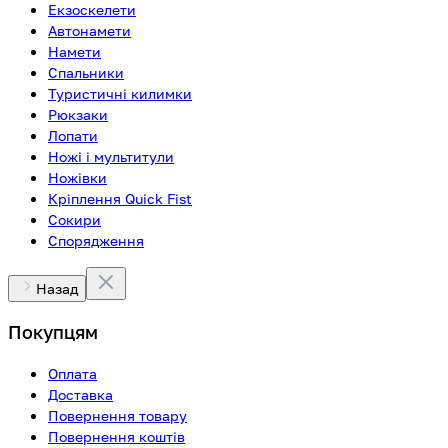
Екзоскелети
Автонамети
Намети
Спальники
Туристичні килимки
Рюкзаки
Лопати
Ножі і мультитули
Ножівки
Кріплення Quick Fist
Сокири
Спорядження
Назад
Покупцям
Оплата
Доставка
Повернення товару
Повернення коштів