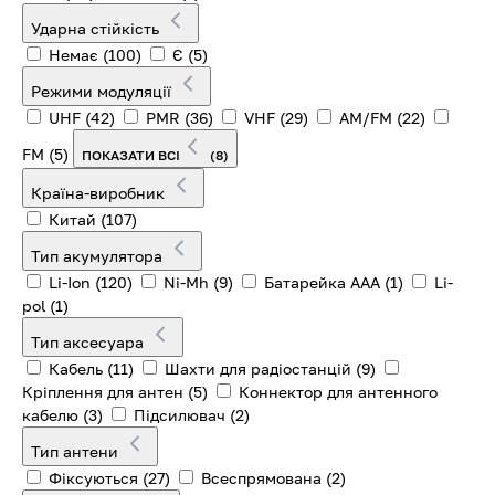
Ударна стійкість
Немає
(100)
Є
(5)
Режими модуляції
UHF
(42)
PMR
(36)
VHF
(29)
AM/FM
(22)
FM
(5)
ПОКАЗАТИ ВСІ
(8)
Країна-виробник
Китай
(107)
Тип акумулятора
Li-Ion
(120)
Ni-Mh
(9)
Батарейка ААА
(1)
Li-
pol
(1)
Тип аксесуара
Кабель
(11)
Шахти для радіостанцій
(9)
Кріплення для антен
(5)
Коннектор для антенного
кабелю
(3)
Підсилювач
(2)
Тип антени
Фіксуються
(27)
Всеспрямована
(2)