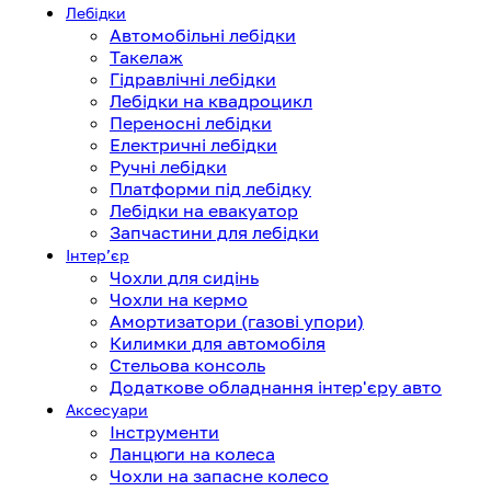
Лебідки
Автомобільні лебідки
Такелаж
Гідравлічні лебідки
Лебідки на квадроцикл
Переносні лебідки
Електричні лебідки
Ручні лебідки
Платформи під лебідку
Лебідки на евакуатор
Запчастини для лебідки
Інтерʼєр
Чохли для сидінь
Чохли на кермо
Амортизатори (газові упори)
Килимки для автомобіля
Стельова консоль
Додаткове обладнання інтер'єру авто
Аксесуари
Інструменти
Ланцюги на колеса
Чохли на запасне колесо