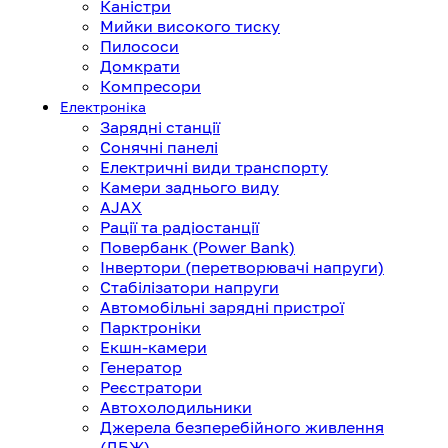
Каністри
Мийки високого тиску
Пилососи
Домкрати
Компресори
Електроніка
Зарядні станції
Сонячні панелі
Електричні види транспорту
Камери заднього виду
AJAX
Рації та радіостанції
Повербанк (Power Bank)
Інвертори (перетворювачі напруги)
Стабілізатори напруги
Автомобільні зарядні пристрої
Парктроніки
Екшн-камери
Генератор
Реєстратори
Автохолодильники
Джерела безперебійного живлення
(ДБЖ)