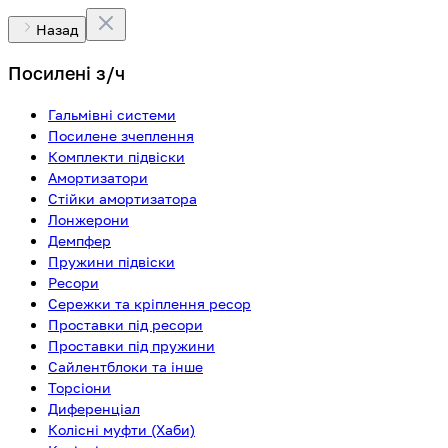
Назад
Посилені з/ч
Гальмівні системи
Посилене зчеплення
Комплекти підвіски
Амортизатори
Стійки амортизатора
Лонжерони
Демпфер
Пружини підвіски
Ресори
Сережки та кріплення ресор
Проставки під ресори
Проставки під пружини
Сайлентблоки та інше
Торсіони
Диференціал
Колісні муфти (Хаби)