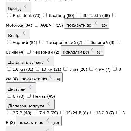
Бренд
President
(70)
Baofeng
(60)
Bb Talkin
(38)
Motorola
(34)
AGENT
(15)
ПОКАЗАТИ ВСІ
(15)
Колір
Чорний
(81)
Помаранчевий
(7)
Зелений
(6)
Синій
(4)
Червоний
(2)
ПОКАЗАТИ ВСІ
(6)
Дальність зв'язку
1.6 км
(31)
10 км
(21)
5 км
(20)
4 км
(7)
3
км
(4)
ПОКАЗАТИ ВСІ
(9)
Дисплей
Є
(78)
Немає
(45)
Діапазон напруги
3.7 В
(43)
7.4 В
(29)
12/24 В
(8)
13.2 В
(7)
6
В
(3)
ПОКАЗАТИ ВСІ
(10)