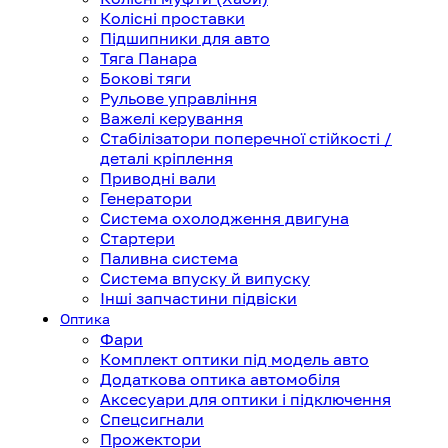
Колісні проставки
Підшипники для авто
Тяга Панара
Бокові тяги
Рульове управління
Важелі керування
Стабілізатори поперечної стійкості /
деталі кріплення
Приводні вали
Генератори
Система охолодження двигуна
Стартери
Паливна система
Система впуску й випуску
Інші запчастини підвіски
Оптика
Фари
Комплект оптики під модель авто
Додаткова оптика автомобіля
Аксесуари для оптики і підключення
Спецсигнали
Прожектори