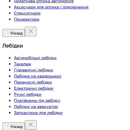
Додаткова оптика автомобіля
Аксесуари для оптики і підключення
Спецсигнали
Прожектори
Назад
Лебідки
Автомобільні лебідки
Такелаж
Гідравлічні лебідки
Лебідки на квадроцикл
Переносні лебідки
Електричні лебідки
Ручні лебідки
Платформи під лебідку
Лебідки на евакуатор
Запчастини для лебідки
Назад