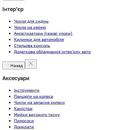
Інтерʼєр
Чохли для сидінь
Чохли на кермо
Амортизатори (газові упори)
Килимки для автомобіля
Стельова консоль
Додаткове обладнання інтер'єру авто
Назад
Аксесуари
Інструменти
Ланцюги на колеса
Чохли на запасне колесо
Каністри
Мийки високого тиску
Пилососи
Домкрати