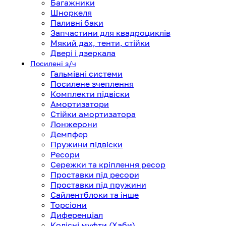
Багажники
Шноркеля
Паливні баки
Запчастини для квадроциклів
Мякий дах, тенти, стійки
Двері і дзеркала
Посилені з/ч
Гальмівні системи
Посилене зчеплення
Комплекти підвіски
Амортизатори
Стійки амортизатора
Лонжерони
Демпфер
Пружини підвіски
Ресори
Сережки та кріплення ресор
Проставки під ресори
Проставки під пружини
Сайлентблоки та інше
Торсіони
Диференціал
Колісні муфти (Хаби)