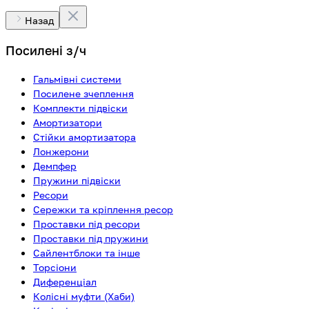
Назад
Посилені з/ч
Гальмівні системи
Посилене зчеплення
Комплекти підвіски
Амортизатори
Стійки амортизатора
Лонжерони
Демпфер
Пружини підвіски
Ресори
Сережки та кріплення ресор
Проставки під ресори
Проставки під пружини
Сайлентблоки та інше
Торсіони
Диференціал
Колісні муфти (Хаби)