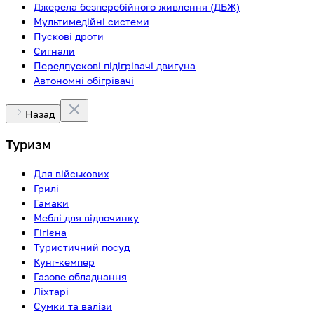
Джерела безперебійного живлення (ДБЖ)
Мультимедійні системи
Пускові дроти
Сигнали
Передпускові підігрівачі двигуна
Автономні обігрівачі
Назад
Туризм
Для військових
Грилі
Гамаки
Меблі для відпочинку
Гігієна
Туристичний посуд
Кунг-кемпер
Газове обладнання
Ліхтарі
Сумки та валізи