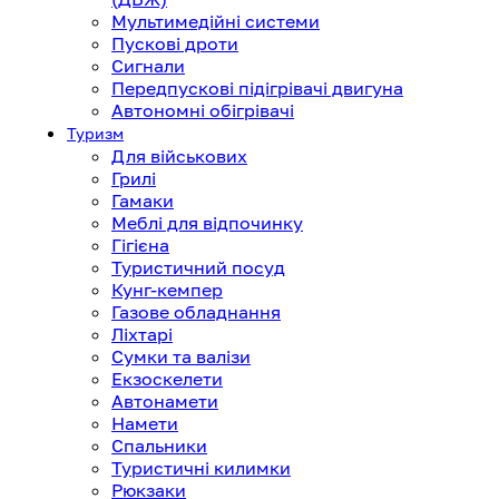
Мультимедійні системи
Пускові дроти
Сигнали
Передпускові підігрівачі двигуна
Автономні обігрівачі
Туризм
Для військових
Грилі
Гамаки
Меблі для відпочинку
Гігієна
Туристичний посуд
Кунг-кемпер
Газове обладнання
Ліхтарі
Сумки та валізи
Екзоскелети
Автонамети
Намети
Спальники
Туристичні килимки
Рюкзаки