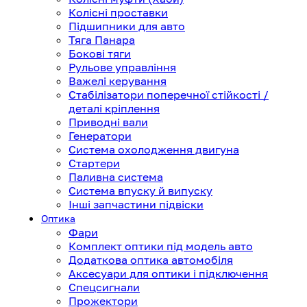
Колісні проставки
Підшипники для авто
Тяга Панара
Бокові тяги
Рульове управління
Важелі керування
Стабілізатори поперечної стійкості /
деталі кріплення
Приводні вали
Генератори
Система охолодження двигуна
Стартери
Паливна система
Система впуску й випуску
Інші запчастини підвіски
Оптика
Фари
Комплект оптики під модель авто
Додаткова оптика автомобіля
Аксесуари для оптики і підключення
Спецсигнали
Прожектори