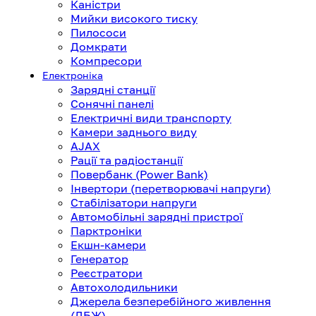
Каністри
Мийки високого тиску
Пилососи
Домкрати
Компресори
Електроніка
Зарядні станції
Сонячні панелі
Електричні види транспорту
Камери заднього виду
AJAX
Рації та радіостанції
Повербанк (Power Bank)
Інвертори (перетворювачі напруги)
Стабілізатори напруги
Автомобільні зарядні пристрої
Парктроніки
Екшн-камери
Генератор
Реєстратори
Автохолодильники
Джерела безперебійного живлення
(ДБЖ)