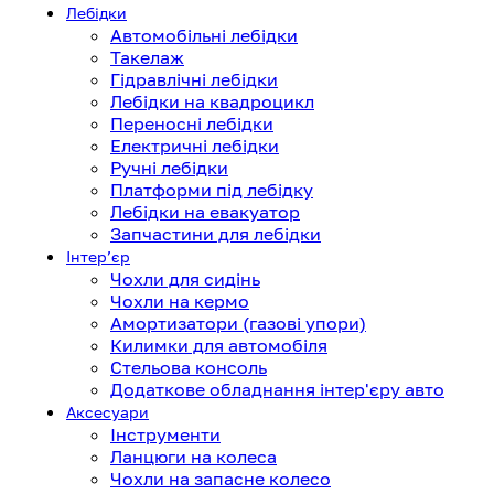
Лебідки
Автомобільні лебідки
Такелаж
Гідравлічні лебідки
Лебідки на квадроцикл
Переносні лебідки
Електричні лебідки
Ручні лебідки
Платформи під лебідку
Лебідки на евакуатор
Запчастини для лебідки
Інтерʼєр
Чохли для сидінь
Чохли на кермо
Амортизатори (газові упори)
Килимки для автомобіля
Стельова консоль
Додаткове обладнання інтер'єру авто
Аксесуари
Інструменти
Ланцюги на колеса
Чохли на запасне колесо