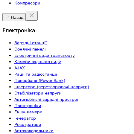
Компресори
Назад
Електроніка
Зарядні станції
Сонячні панелі
Електричні види транспорту
Камери заднього виду
AJAX
Рації та радіостанції
Повербанк (Power Bank)
Інвертори (перетворювачі напруги)
Стабілізатори напруги
Автомобільні зарядні пристрої
Парктроніки
Екшн-камери
Генератор
Реєстратори
Автохолодильники