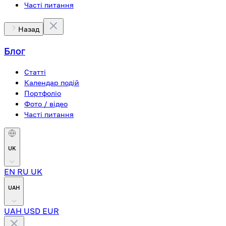
Часті питання
Назад
Блог
Статті
Календар подій
Портфоліо
Фото / відео
Часті питання
UK
EN
RU
UK
UAH
UAH
USD
EUR