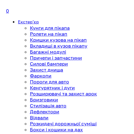
0
Екстерʼєр
Кунги для пікапа
Ролети на пікап
Кришки кузова на пікап
Вкладиші в кузов пікапу
Багажні модулі
Причепи і запчастини
Силові бампери
Захист днища
Фаркопи
Пороги для авто
Кенгурятник і дуги
Розширювачі та захист арок
Бризговики
Стилізація авто
Дефлектори
Відвали
Розкидачі дорожньої суміші
Бокси і кошики на дах