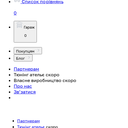
Список порівнянь
0
Гараж
0
Покупцям
Блог
Партнерам
Тюнінг ательє
скоро
Власне виробництво
скоро
Про нас
Зв’затися
Партнерам
Тюнінг ательє
скоро