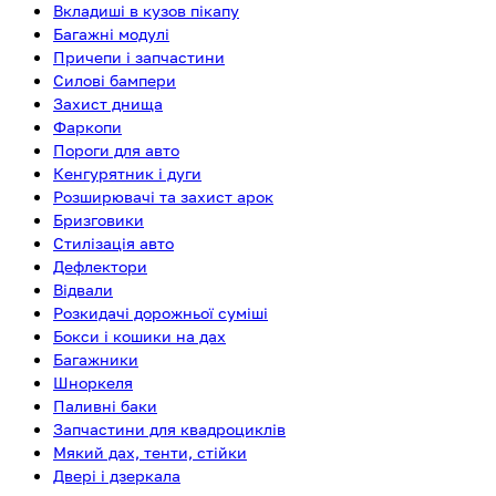
Вкладиші в кузов пікапу
Багажні модулі
Причепи і запчастини
Силові бампери
Захист днища
Фаркопи
Пороги для авто
Кенгурятник і дуги
Розширювачі та захист арок
Бризговики
Стилізація авто
Дефлектори
Відвали
Розкидачі дорожньої суміші
Бокси і кошики на дах
Багажники
Шноркеля
Паливні баки
Запчастини для квадроциклів
Мякий дах, тенти, стійки
Двері і дзеркала