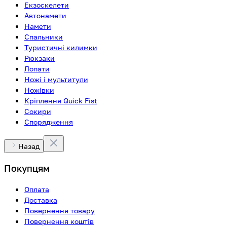
Екзоскелети
Автонамети
Намети
Спальники
Туристичні килимки
Рюкзаки
Лопати
Ножі і мультитули
Ножівки
Кріплення Quick Fist
Сокири
Спорядження
Назад
Покупцям
Оплата
Доставка
Повернення товару
Повернення коштів