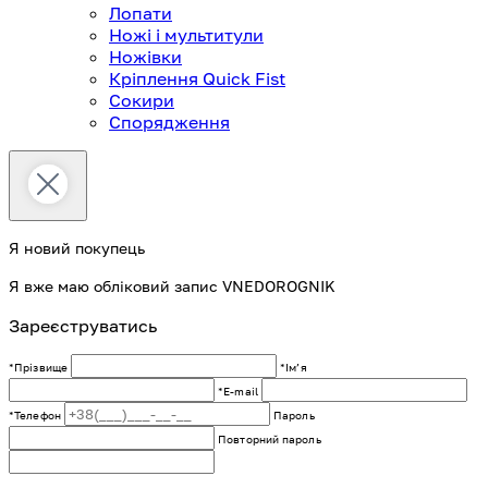
Лопати
Ножі і мультитули
Ножівки
Кріплення Quick Fist
Сокири
Спорядження
Я новий покупець
Я вже маю обліковий запис VNEDOROGNIK
Зареєструватись
*Прізвище
*Імʼя
*E-mail
*Телефон
Пароль
Повторний пароль