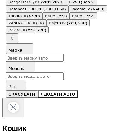
Ranger P375/PX (2011-2023)
F-250 (Gen 5)
Defender II 90, 110, 130 (L663)
Tacoma IV (N400)
Tundra III (XK70)
Patrol (Y61)
Patrol (Y62)
WRANGLER III (JK)
Pajero IV (V80, V90)
Pajero III (V60, V70)
Марка
Модель
Рік
СКАСУВАТИ
+ ДОДАТИ АВТО
Кошик