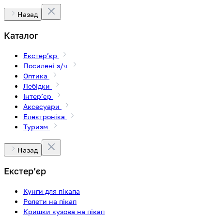
Назад
Каталог
Екстерʼєр
Посилені з/ч
Оптика
Лебідки
Інтерʼєр
Аксесуари
Електроніка
Туризм
Назад
Екстерʼєр
Кунги для пікапа
Ролети на пікап
Кришки кузова на пікап