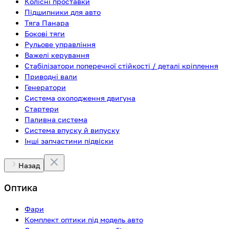
Колісні проставки
Підшипники для авто
Тяга Панара
Бокові тяги
Рульове управління
Важелі керування
Стабілізатори поперечної стійкості / деталі кріплення
Приводні вали
Генератори
Система охолодження двигуна
Стартери
Паливна система
Система впуску й випуску
Інші запчастини підвіски
Назад
Оптика
Фари
Комплект оптики під модель авто