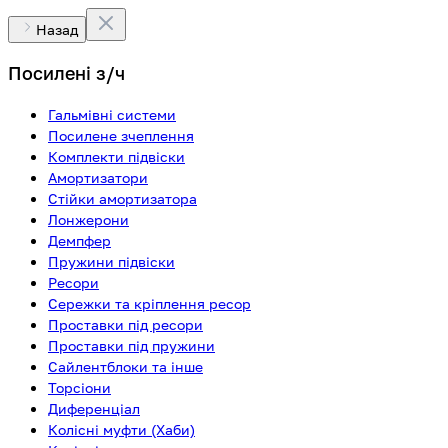
Назад
Посилені з/ч
Гальмівні системи
Посилене зчеплення
Комплекти підвіски
Амортизатори
Стійки амортизатора
Лонжерони
Демпфер
Пружини підвіски
Ресори
Сережки та кріплення ресор
Проставки під ресори
Проставки під пружини
Сайлентблоки та інше
Торсіони
Диференціал
Колісні муфти (Хаби)