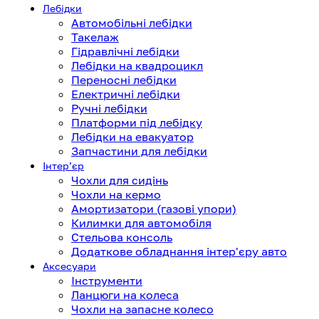
Лебідки
Автомобільні лебідки
Такелаж
Гідравлічні лебідки
Лебідки на квадроцикл
Переносні лебідки
Електричні лебідки
Ручні лебідки
Платформи під лебідку
Лебідки на евакуатор
Запчастини для лебідки
Інтерʼєр
Чохли для сидінь
Чохли на кермо
Амортизатори (газові упори)
Килимки для автомобіля
Стельова консоль
Додаткове обладнання інтер'єру авто
Аксесуари
Інструменти
Ланцюги на колеса
Чохли на запасне колесо