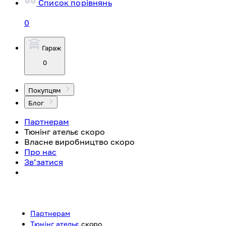
Список порівнянь
0
Гараж
0
Покупцям
Блог
Партнерам
Тюнінг ательє
скоро
Власне виробництво
скоро
Про нас
Зв’затися
Партнерам
Тюнінг ательє
скоро