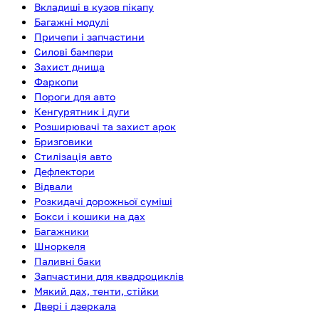
Вкладиші в кузов пікапу
Багажні модулі
Причепи і запчастини
Силові бампери
Захист днища
Фаркопи
Пороги для авто
Кенгурятник і дуги
Розширювачі та захист арок
Бризговики
Стилізація авто
Дефлектори
Відвали
Розкидачі дорожньої суміші
Бокси і кошики на дах
Багажники
Шноркеля
Паливні баки
Запчастини для квадроциклів
Мякий дах, тенти, стійки
Двері і дзеркала