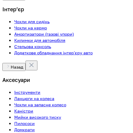
Інтерʼєр
Чохли для сидінь
Чохли на кермо
Амортизатори (газові упори)
Килимки для автомобіля
Стельова консоль
Додаткове обладнання інтер'єру авто
Назад
Аксесуари
Інструменти
Ланцюги на колеса
Чохли на запасне колесо
Каністри
Мийки високого тиску
Пилососи
Домкрати