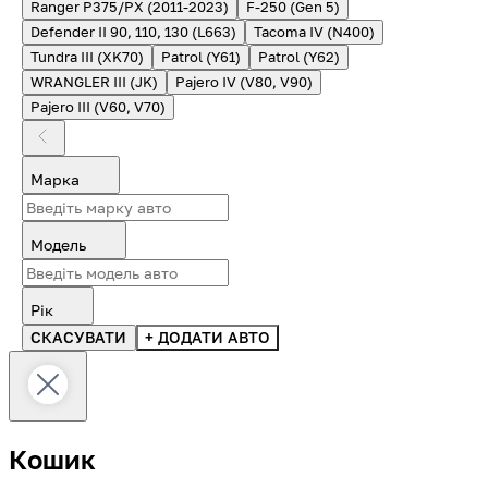
Ranger P375/PX (2011-2023)
F-250 (Gen 5)
Defender II 90, 110, 130 (L663)
Tacoma IV (N400)
Tundra III (XK70)
Patrol (Y61)
Patrol (Y62)
WRANGLER III (JK)
Pajero IV (V80, V90)
Pajero III (V60, V70)
Марка
Модель
Рік
СКАСУВАТИ
+ ДОДАТИ АВТО
Кошик