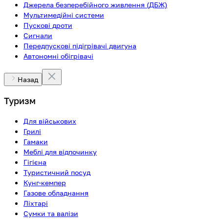
Джерела безперебійного живлення (ДБЖ)
Мультимедійні системи
Пускові дроти
Сигнали
Передпускові підігрівачі двигуна
Автономні обігрівачі
Назад
Туризм
Для військових
Грилі
Гамаки
Меблі для відпочинку
Гігієна
Туристичний посуд
Кунг-кемпер
Газове обладнання
Ліхтарі
Сумки та валізи