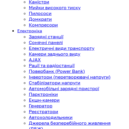
Каністри
Мийки високого тиску
Пилососи
Домкрати
Компресори
Електроніка
Зарядні станції
Сонячні панелі
Електричні види транспорту
Камери заднього виду
AJAX
Рації та радіостанції
Повербанк (Power Bank)
Інвертори (перетворювачі напруги)
Стабілізатори напруги
Автомобільні зарядні пристрої
Парктроніки
Екшн-камери
Генератор
Реєстратори
Автохолодильники
Джерела безперебійного живлення
(ДБЖ)