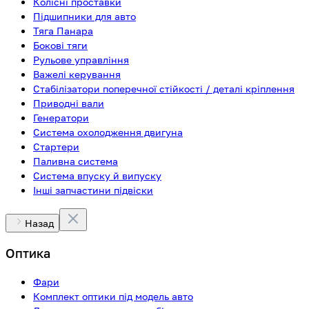
Колісні проставки
Підшипники для авто
Тяга Панара
Бокові тяги
Рульове управління
Важелі керування
Стабілізатори поперечної стійкості / деталі кріплення
Приводні вали
Генератори
Система охолодження двигуна
Стартери
Паливна система
Система впуску й випуску
Інші запчастини підвіски
Назад
Оптика
Фари
Комплект оптики під модель авто