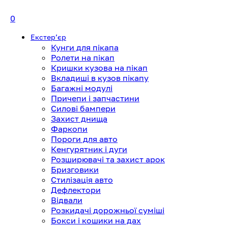
0
Екстерʼєр
Кунги для пікапа
Ролети на пікап
Кришки кузова на пікап
Вкладиші в кузов пікапу
Багажні модулі
Причепи і запчастини
Силові бампери
Захист днища
Фаркопи
Пороги для авто
Кенгурятник і дуги
Розширювачі та захист арок
Бризговики
Стилізація авто
Дефлектори
Відвали
Розкидачі дорожньої суміші
Бокси і кошики на дах