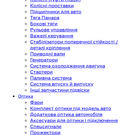
Колісні проставки
Підшипники для авто
Тяга Панара
Бокові тяги
Рульове управління
Важелі керування
Стабілізатори поперечної стійкості /
деталі кріплення
Приводні вали
Генератори
Система охолодження двигуна
Стартери
Паливна система
Система впуску й випуску
Інші запчастини підвіски
Оптика
Фари
Комплект оптики під модель авто
Додаткова оптика автомобіля
Аксесуари для оптики і підключення
Спецсигнали
Прожектори