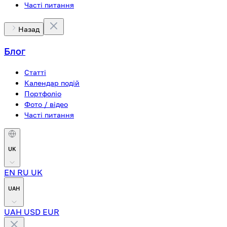
Часті питання
Назад
Блог
Статті
Календар подій
Портфоліо
Фото / відео
Часті питання
UK
EN
RU
UK
UAH
UAH
USD
EUR