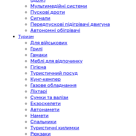
Мультимедійні системи
Пускові дроти
Сигнали
Передпускові підігрівачі двигуна
Автономні обігрівачі
Туризм
Для військових
Грилі
Гамаки
Меблі для відпочинку
Гігієна
Туристичний посуд
Кунг-кемпер
Газове обладнання
Ліхтарі
Сумки та валізи
Екзоскелети
Автонамети
Намети
Спальники
Туристичні килимки
Рюкзаки