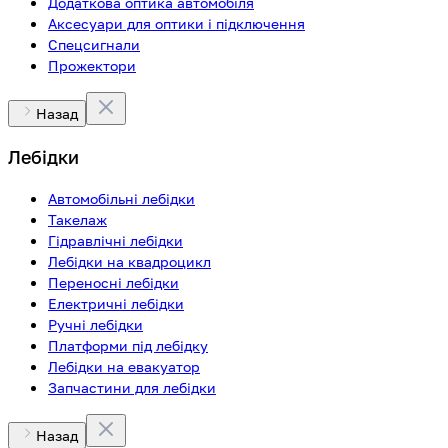
Додаткова оптика автомобіля
Аксесуари для оптики і підключення
Спецсигнали
Прожектори
Назад
Лебідки
Автомобільні лебідки
Такелаж
Гідравлічні лебідки
Лебідки на квадроцикл
Переносні лебідки
Електричні лебідки
Ручні лебідки
Платформи під лебідку
Лебідки на евакуатор
Запчастини для лебідки
Назад