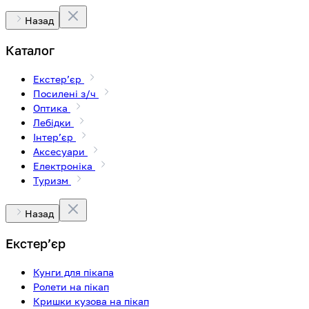
Назад
Каталог
Екстерʼєр
Посилені з/ч
Оптика
Лебідки
Інтерʼєр
Аксесуари
Електроніка
Туризм
Назад
Екстерʼєр
Кунги для пікапа
Ролети на пікап
Кришки кузова на пікап