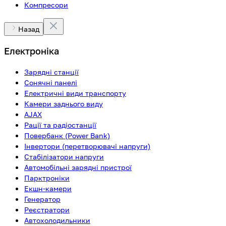
Компресори
Назад
Електроніка
Зарядні станції
Сонячні панелі
Електричні види транспорту
Камери заднього виду
AJAX
Рації та радіостанції
Повербанк (Power Bank)
Інвертори (перетворювачі напруги)
Стабілізатори напруги
Автомобільні зарядні пристрої
Парктроніки
Екшн-камери
Генератор
Реєстратори
Автохолодильники