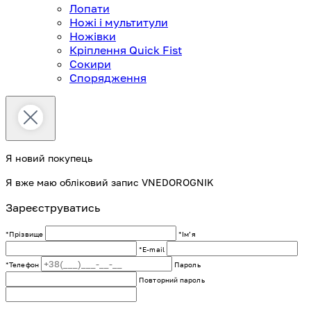
Лопати
Ножі і мультитули
Ножівки
Кріплення Quick Fist
Сокири
Спорядження
Я новий покупець
Я вже маю обліковий запис VNEDOROGNIK
Зареєструватись
*Прізвище
*Імʼя
*E-mail
*Телефон
Пароль
Повторний пароль