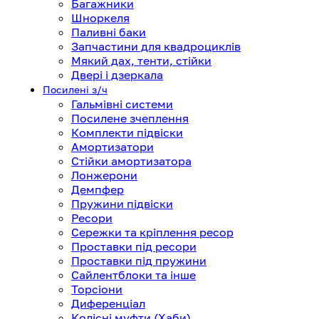
Багажники
Шноркеля
Паливні баки
Запчастини для квадроциклів
Мякий дах, тенти, стійки
Двері і дзеркала
Посилені з/ч
Гальмівні системи
Посилене зчеплення
Комплекти підвіски
Амортизатори
Стійки амортизатора
Лонжерони
Демпфер
Пружини підвіски
Ресори
Сережки та кріплення ресор
Проставки під ресори
Проставки під пружини
Сайлентблоки та інше
Торсіони
Диференціал
Колісні муфти (Хаби)