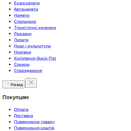
Екзоскелети
Автонамети
Намети
Спальники
Туристичні килимки
Рюкзаки
Лопати
Ножі і мультитули
Ножівки
Кріплення Quick Fist
Сокири
Спорядження
Назад
Покупцям
Оплата
Доставка
Повернення товару
Повернення коштів