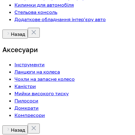
Килимки для автомобіля
Стельова консоль
Додаткове обладнання інтер'єру авто
Назад
Аксесуари
Інструменти
Ланцюги на колеса
Чохли на запасне колесо
Каністри
Мийки високого тиску
Пилососи
Домкрати
Компресори
Назад