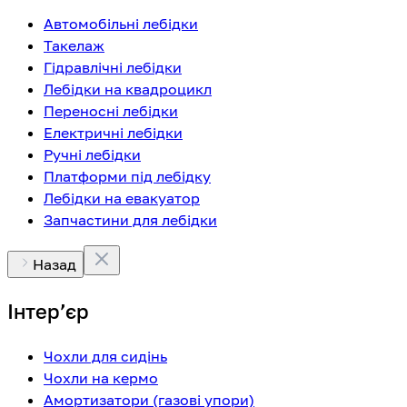
Автомобільні лебідки
Такелаж
Гідравлічні лебідки
Лебідки на квадроцикл
Переносні лебідки
Електричні лебідки
Ручні лебідки
Платформи під лебідку
Лебідки на евакуатор
Запчастини для лебідки
Назад
Інтерʼєр
Чохли для сидінь
Чохли на кермо
Амортизатори (газові упори)