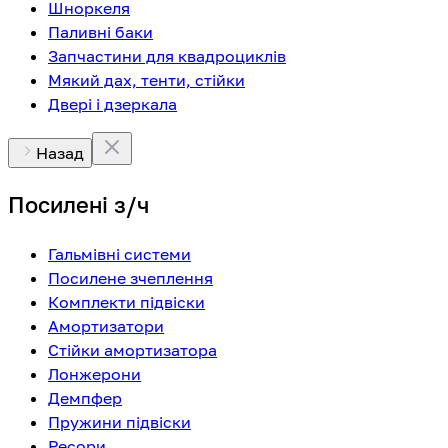
Шноркеля
Паливні баки
Запчастини для квадроциклів
Мякий дах, тенти, стійки
Двері і дзеркала
Назад
Посилені з/ч
Гальмівні системи
Посилене зчеплення
Комплекти підвіски
Амортизатори
Стійки амортизатора
Лонжерони
Демпфер
Пружини підвіски
Ресори