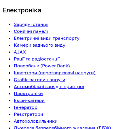
Електроніка
Зарядні станції
Сонячні панелі
Електричні види транспорту
Камери заднього виду
AJAX
Рації та радіостанції
Повербанк (Power Bank)
Інвертори (перетворювачі напруги)
Стабілізатори напруги
Автомобільні зарядні пристрої
Парктроніки
Екшн-камери
Генератор
Реєстратори
Автохолодильники
Джерела безперебійного живлення (ДБЖ)