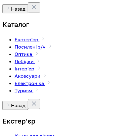
Назад
Каталог
Екстерʼєр
Посилені з/ч
Оптика
Лебідки
Інтерʼєр
Аксесуари
Електроніка
Туризм
Назад
Екстерʼєр