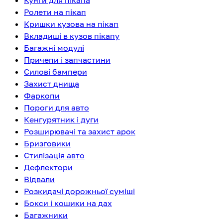
Кунги для пікапа
Ролети на пікап
Кришки кузова на пікап
Вкладиші в кузов пікапу
Багажні модулі
Причепи і запчастини
Силові бампери
Захист днища
Фаркопи
Пороги для авто
Кенгурятник і дуги
Розширювачі та захист арок
Бризговики
Стилізація авто
Дефлектори
Відвали
Розкидачі дорожньої суміші
Бокси і кошики на дах
Багажники