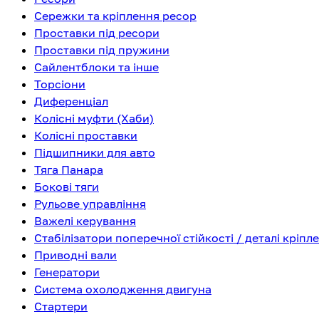
Сережки та кріплення ресор
Проставки під ресори
Проставки під пружини
Сайлентблоки та інше
Торсіони
Диференціал
Колісні муфти (Хаби)
Колісні проставки
Підшипники для авто
Тяга Панара
Бокові тяги
Рульове управління
Важелі керування
Стабілізатори поперечної стійкості / деталі кріпл
Приводні вали
Генератори
Система охолодження двигуна
Стартери