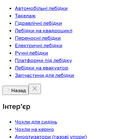
Автомобільні лебідки
Такелаж
Гідравлічні лебідки
Лебідки на квадроцикл
Переносні лебідки
Електричні лебідки
Ручні лебідки
Платформи під лебідку
Лебідки на евакуатор
Запчастини для лебідки
Назад
Інтерʼєр
Чохли для сидінь
Чохли на кермо
Амортизатори (газові упори)