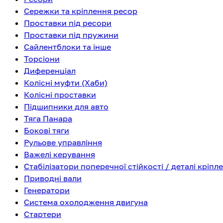
Сережки та кріплення ресор
Проставки під ресори
Проставки під пружини
Сайлентблоки та інше
Торсіони
Диференціал
Колісні муфти (Хаби)
Колісні проставки
Підшипники для авто
Тяга Панара
Бокові тяги
Рульове управління
Важелі керування
Стабілізатори поперечної стійкості / деталі кріпл
Приводні вали
Генератори
Система охолодження двигуна
Стартери