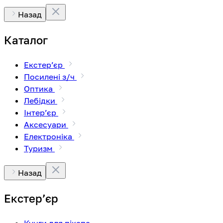
Назад
Каталог
Екстерʼєр
Посилені з/ч
Оптика
Лебідки
Інтерʼєр
Аксесуари
Електроніка
Туризм
Назад
Екстерʼєр