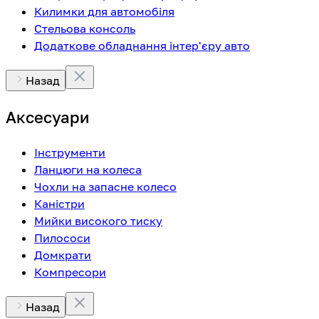
Килимки для автомобіля
Стельова консоль
Додаткове обладнання інтер'єру авто
Назад
Аксесуари
Інструменти
Ланцюги на колеса
Чохли на запасне колесо
Каністри
Мийки високого тиску
Пилососи
Домкрати
Компресори
Назад