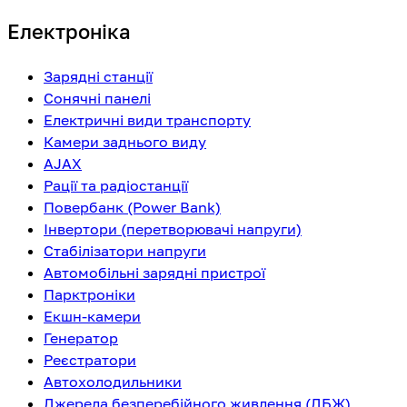
Електроніка
Зарядні станції
Сонячні панелі
Електричні види транспорту
Камери заднього виду
AJAX
Рації та радіостанції
Повербанк (Power Bank)
Інвертори (перетворювачі напруги)
Стабілізатори напруги
Автомобільні зарядні пристрої
Парктроніки
Екшн-камери
Генератор
Реєстратори
Автохолодильники
Джерела безперебійного живлення (ДБЖ)