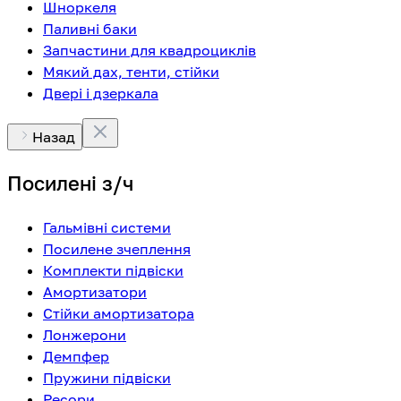
Шноркеля
Паливні баки
Запчастини для квадроциклів
Мякий дах, тенти, стійки
Двері і дзеркала
Назад
Посилені з/ч
Гальмівні системи
Посилене зчеплення
Комплекти підвіски
Амортизатори
Стійки амортизатора
Лонжерони
Демпфер
Пружини підвіски
Ресори