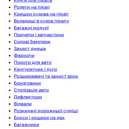
Кунги для пікапа
Ролети на пікап
Кришки кузова на пікап
Вкладиші в кузов пікапу
Багажні модулі
Причепи і запчастини
Силові бампери
Захист днища
Фаркопи
Пороги для авто
Кенгурятник і дуги
Розширювачі та захист арок
Бризговики
Стилізація авто
Дефлектори
Відвали
Розкидачі дорожньої суміші
Бокси і кошики на дах
Багажники