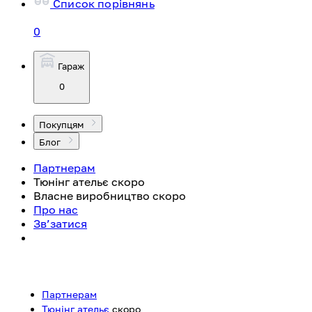
Список порівнянь
0
Гараж
0
Покупцям
Блог
Партнерам
Тюнінг ательє
скоро
Власне виробництво
скоро
Про нас
Зв’затися
Партнерам
Тюнінг ательє
скоро