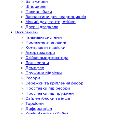
Багажники
Шноркеля
Паливні баки
Запчастини для квадроциклів
Мякий дах, тенти, стійки
Двері і дзеркала
Посилені з/ч
Гальмівні системи
Посилене зчеплення
Комплекти підвіски
Амортизатори
Стійки амортизатора
Лонжерони
Демпфер
Пружини підвіски
Ресори
Сережки та кріплення ресор
Проставки під ресори
Проставки під пружини
Сайлентблоки та інше
Торсіони
Диференціал
Колісні муфти (Хаби)