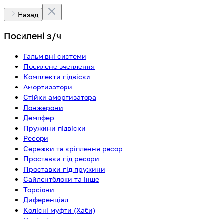
Назад
Посилені з/ч
Гальмівні системи
Посилене зчеплення
Комплекти підвіски
Амортизатори
Стійки амортизатора
Лонжерони
Демпфер
Пружини підвіски
Ресори
Сережки та кріплення ресор
Проставки під ресори
Проставки під пружини
Сайлентблоки та інше
Торсіони
Диференціал
Колісні муфти (Хаби)