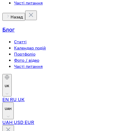
Часті питання
Назад
Блог
Статті
Календар подій
Портфоліо
Фото / відео
Часті питання
UK
EN
RU
UK
UAH
UAH
USD
EUR