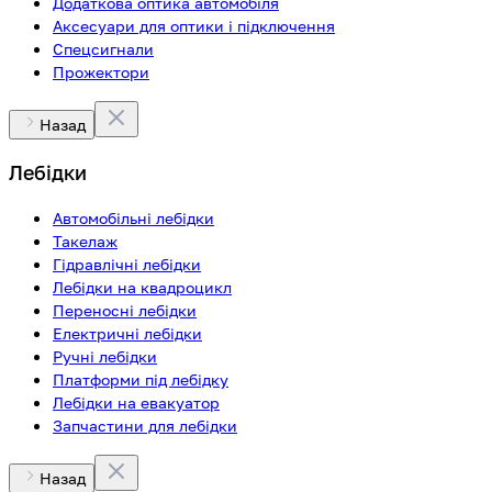
Додаткова оптика автомобіля
Аксесуари для оптики і підключення
Спецсигнали
Прожектори
Назад
Лебідки
Автомобільні лебідки
Такелаж
Гідравлічні лебідки
Лебідки на квадроцикл
Переносні лебідки
Електричні лебідки
Ручні лебідки
Платформи під лебідку
Лебідки на евакуатор
Запчастини для лебідки
Назад