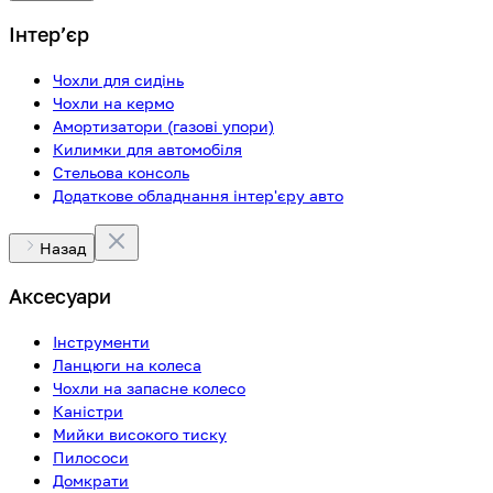
Інтерʼєр
Чохли для сидінь
Чохли на кермо
Амортизатори (газові упори)
Килимки для автомобіля
Стельова консоль
Додаткове обладнання інтер'єру авто
Назад
Аксесуари
Інструменти
Ланцюги на колеса
Чохли на запасне колесо
Каністри
Мийки високого тиску
Пилососи
Домкрати