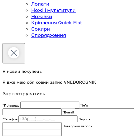
Лопати
Ножі і мультитули
Ножівки
Кріплення Quick Fist
Сокири
Спорядження
Я новий покупець
Я вже маю обліковий запис VNEDOROGNIK
Зареєструватись
*Прізвище
*Імʼя
*E-mail
*Телефон
Пароль
Повторний пароль