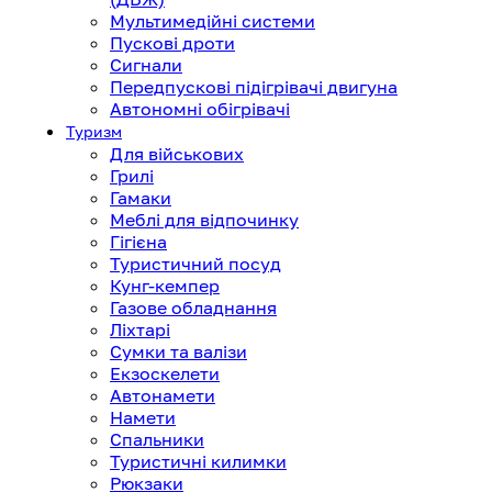
Мультимедійні системи
Пускові дроти
Сигнали
Передпускові підігрівачі двигуна
Автономні обігрівачі
Туризм
Для військових
Грилі
Гамаки
Меблі для відпочинку
Гігієна
Туристичний посуд
Кунг-кемпер
Газове обладнання
Ліхтарі
Сумки та валізи
Екзоскелети
Автонамети
Намети
Спальники
Туристичні килимки
Рюкзаки