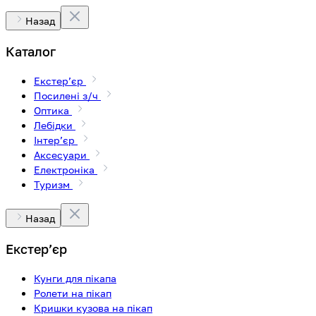
Назад
Каталог
Екстерʼєр
Посилені з/ч
Оптика
Лебідки
Інтерʼєр
Аксесуари
Електроніка
Туризм
Назад
Екстерʼєр
Кунги для пікапа
Ролети на пікап
Кришки кузова на пікап