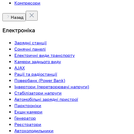
Компресори
Назад
Електроніка
Зарядні станції
Сонячні панелі
Електричні види транспорту
Камери заднього виду
AJAX
Рації та радіостанції
Повербанк (Power Bank)
Інвертори (перетворювачі напруги)
Стабілізатори напруги
Автомобільні зарядні пристрої
Парктроніки
Екшн-камери
Генератор
Реєстратори
Автохолодильники