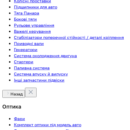
Колісні проставки
Підшипники для авто
Тяга Панара
Бокові тяги
Рульове управління
Важелі керування
Стабілізатори поперечної стійкості / деталі кріплення
Приводні вали
Генератори
Система охолодження двигуна
Стартери
Паливна система
Система впуску й випуску
Інші запчастини підвіски
Назад
Оптика
Фари
Комплект оптики під модель авто