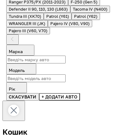
Ranger P375/PX (2011-2023)
F-250 (Gen 5)
Defender II 90, 110, 130 (L663)
Tacoma IV (N400)
Tundra III (XK70)
Patrol (Y61)
Patrol (Y62)
WRANGLER III (JK)
Pajero IV (V80, V90)
Pajero III (V60, V70)
Марка
Модель
Рік
СКАСУВАТИ
+ ДОДАТИ АВТО
Кошик