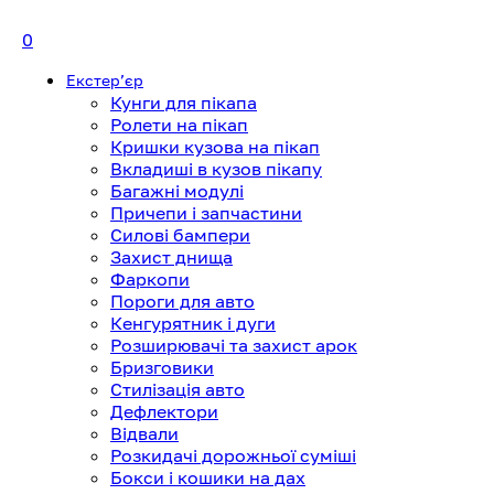
0
Екстерʼєр
Кунги для пікапа
Ролети на пікап
Кришки кузова на пікап
Вкладиші в кузов пікапу
Багажні модулі
Причепи і запчастини
Силові бампери
Захист днища
Фаркопи
Пороги для авто
Кенгурятник і дуги
Розширювачі та захист арок
Бризговики
Стилізація авто
Дефлектори
Відвали
Розкидачі дорожньої суміші
Бокси і кошики на дах