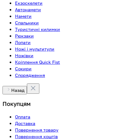
Екзоскелети
Автонамети
Намети
Спальники
Туристичні килимки
Рюкзаки
Лопати
Ножі і мультитули
Ножівки
Кріплення Quick Fist
Сокири
Спорядження
Назад
Покупцям
Оплата
Доставка
Повернення товару
Повернення коштів