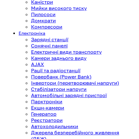
Каністри
Мийки високого тиску
Пилососи
Домкрати
Компресори
Електроніка
Зарядні станції
Сонячні панелі
Електричні види транспорту
Камери заднього виду
AJAX
Рації та радіостанції
Повербанк (Power Bank)
Інвертори (перетворювачі напруги)
Стабілізатори напруги
Автомобільні зарядні пристрої
Парктроніки
Екшн-камери
Генератор
Реєстратори
Автохолодильники
Джерела безперебійного живлення
(ДБЖ)