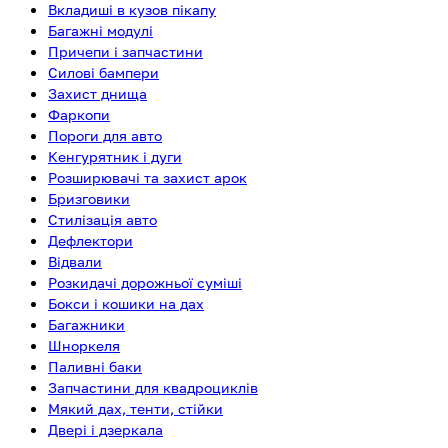
Вкладиші в кузов пікапу
Багажні модулі
Причепи і запчастини
Силові бампери
Захист днища
Фаркопи
Пороги для авто
Кенгурятник і дуги
Розширювачі та захист арок
Бризговики
Стилізація авто
Дефлектори
Відвали
Розкидачі дорожньої суміші
Бокси і кошики на дах
Багажники
Шноркеля
Паливні баки
Запчастини для квадроциклів
Мякий дах, тенти, стійки
Двері і дзеркала