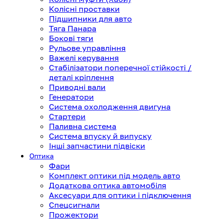
Колісні проставки
Підшипники для авто
Тяга Панара
Бокові тяги
Рульове управління
Важелі керування
Стабілізатори поперечної стійкості /
деталі кріплення
Приводні вали
Генератори
Система охолодження двигуна
Стартери
Паливна система
Система впуску й випуску
Інші запчастини підвіски
Оптика
Фари
Комплект оптики під модель авто
Додаткова оптика автомобіля
Аксесуари для оптики і підключення
Спецсигнали
Прожектори