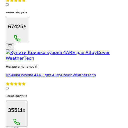
немає відгуків
67425
₴
Немає в наявності
Кришка кузова 4ARE для AlloyCover WeatherTech
немає відгуків
35511
₴