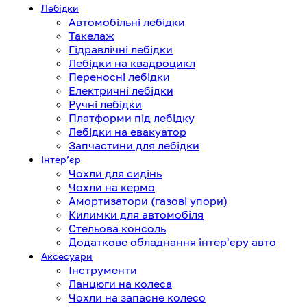
Лебідки
Автомобільні лебідки
Такелаж
Гідравлічні лебідки
Лебідки на квадроцикл
Переносні лебідки
Електричні лебідки
Ручні лебідки
Платформи під лебідку
Лебідки на евакуатор
Запчастини для лебідки
Інтерʼєр
Чохли для сидінь
Чохли на кермо
Амортизатори (газові упори)
Килимки для автомобіля
Стельова консоль
Додаткове обладнання інтер'єру авто
Аксесуари
Інструменти
Ланцюги на колеса
Чохли на запасне колесо