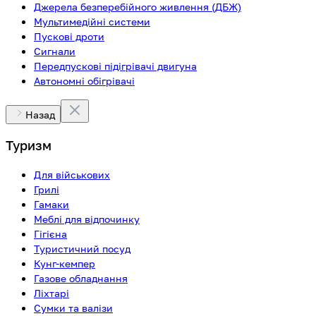
Джерела безперебійного живлення (ДБЖ)
Мультимедійні системи
Пускові дроти
Сигнали
Передпускові підігрівачі двигуна
Автономні обігрівачі
Назад
Туризм
Для військових
Грилі
Гамаки
Меблі для відпочинку
Гігієна
Туристичний посуд
Кунг-кемпер
Газове обладнання
Ліхтарі
Сумки та валізи