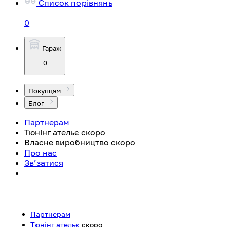
Список порівнянь
0
Гараж
0
Покупцям
Блог
Партнерам
Тюнінг ательє
скоро
Власне виробництво
скоро
Про нас
Зв’затися
Партнерам
Тюнінг ательє
скоро