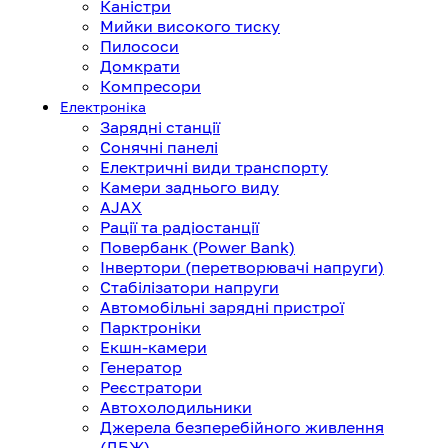
Каністри
Мийки високого тиску
Пилососи
Домкрати
Компресори
Електроніка
Зарядні станції
Сонячні панелі
Електричні види транспорту
Камери заднього виду
AJAX
Рації та радіостанції
Повербанк (Power Bank)
Інвертори (перетворювачі напруги)
Стабілізатори напруги
Автомобільні зарядні пристрої
Парктроніки
Екшн-камери
Генератор
Реєстратори
Автохолодильники
Джерела безперебійного живлення
(ДБЖ)