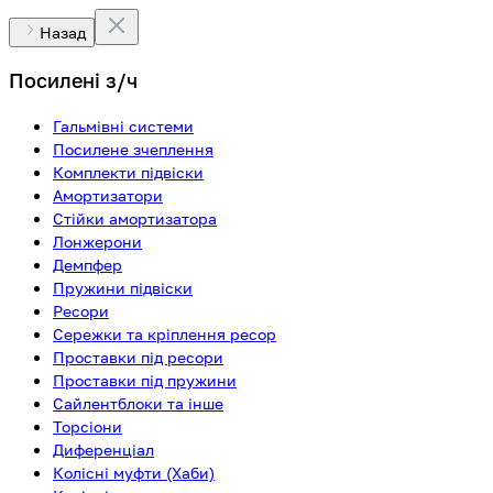
Назад
Посилені з/ч
Гальмівні системи
Посилене зчеплення
Комплекти підвіски
Амортизатори
Стійки амортизатора
Лонжерони
Демпфер
Пружини підвіски
Ресори
Сережки та кріплення ресор
Проставки під ресори
Проставки під пружини
Сайлентблоки та інше
Торсіони
Диференціал
Колісні муфти (Хаби)