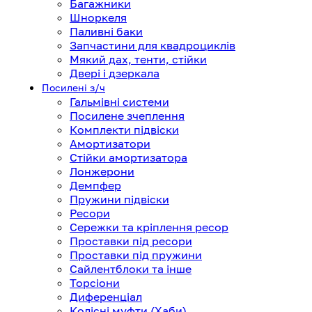
Багажники
Шноркеля
Паливні баки
Запчастини для квадроциклів
Мякий дах, тенти, стійки
Двері і дзеркала
Посилені з/ч
Гальмівні системи
Посилене зчеплення
Комплекти підвіски
Амортизатори
Стійки амортизатора
Лонжерони
Демпфер
Пружини підвіски
Ресори
Сережки та кріплення ресор
Проставки під ресори
Проставки під пружини
Сайлентблоки та інше
Торсіони
Диференціал
Колісні муфти (Хаби)