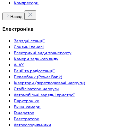
Компресори
Назад
Електроніка
Зарядні станції
Сонячні панелі
Електричні види транспорту
Камери заднього виду
AJAX
Рації та радіостанції
Повербанк (Power Bank)
Інвертори (перетворювачі напруги)
Стабілізатори напруги
Автомобільні зарядні пристрої
Парктроніки
Екшн-камери
Генератор
Реєстратори
Автохолодильники