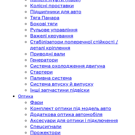
Колісні проставки
Підшипники для авто
Тяга Панара
Бокові тяги
Рульове управління
Важелі керування
Стабілізатори поперечної стійкості /
деталі кріплення
Приводні вали
Генератори
Система охолодження двигуна
Стартери
Паливна система
Система впуску й випуску
Інші запчастини підвіски
Оптика
Фари
Комплект оптики під модель авто
Додаткова оптика автомобіля
Аксесуари для оптики і підключення
Спецсигнали
Прожектори