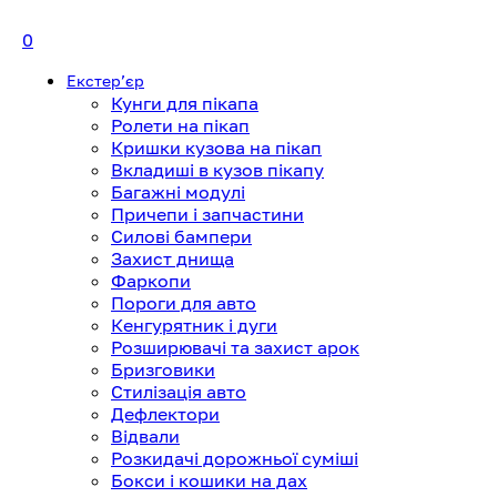
0
Екстерʼєр
Кунги для пікапа
Ролети на пікап
Кришки кузова на пікап
Вкладиші в кузов пікапу
Багажні модулі
Причепи і запчастини
Силові бампери
Захист днища
Фаркопи
Пороги для авто
Кенгурятник і дуги
Розширювачі та захист арок
Бризговики
Стилізація авто
Дефлектори
Відвали
Розкидачі дорожньої суміші
Бокси і кошики на дах