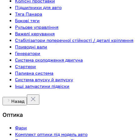
Колісні проставки
Підшипники для авто
Тяга Панара
Бокові тяги
Рульове управління
Важелі керування
Стабілізатори поперечної стійкості / деталі кріплення
Приводні вали
Генератори
Система охолодження двигуна
Стартери
Паливна система
Система впуску й випуску
Інші запчастини підвіски
Назад
Оптика
Фари
Комплект оптики під модель авто