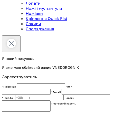
Лопати
Ножі і мультитули
Ножівки
Кріплення Quick Fist
Сокири
Спорядження
Я новий покупець
Я вже маю обліковий запис VNEDOROGNIK
Зареєструватись
*Прізвище
*Імʼя
*E-mail
*Телефон
Пароль
Повторний пароль