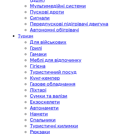
Мультимедійні системи
Пускові дроти
Сигнали
Передпускові підігрівачі двигуна
Автономні обігрівачі
Туризм
Для військових
Грилі
Гамаки
Меблі для відпочинку
Гігієна
Туристичний посуд
Кунг-кемпер
Газове обладнання
Ліхтарі
Сумки та валізи
Екзоскелети
Автонамети
Намети
Спальники
Туристичні килимки
Рюкзаки