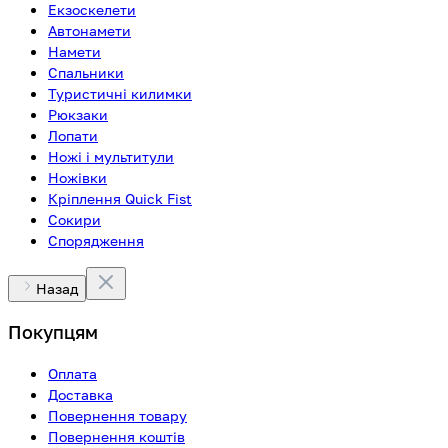
Екзоскелети
Автонамети
Намети
Спальники
Туристичні килимки
Рюкзаки
Лопати
Ножі і мультитули
Ножівки
Кріплення Quick Fist
Сокири
Спорядження
Назад
Покупцям
Оплата
Доставка
Повернення товару
Повернення коштів