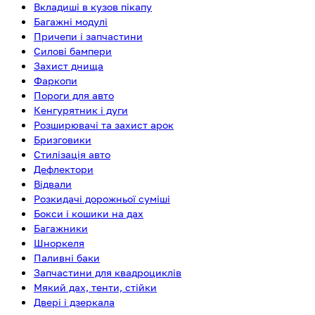
Вкладиші в кузов пікапу
Багажні модулі
Причепи і запчастини
Силові бампери
Захист днища
Фаркопи
Пороги для авто
Кенгурятник і дуги
Розширювачі та захист арок
Бризговики
Стилізація авто
Дефлектори
Відвали
Розкидачі дорожньої суміші
Бокси і кошики на дах
Багажники
Шноркеля
Паливні баки
Запчастини для квадроциклів
Мякий дах, тенти, стійки
Двері і дзеркала