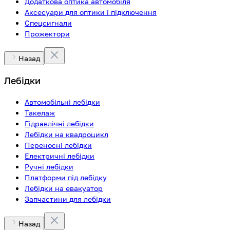
Додаткова оптика автомобіля
Аксесуари для оптики і підключення
Спецсигнали
Прожектори
Назад
Лебідки
Автомобільні лебідки
Такелаж
Гідравлічні лебідки
Лебідки на квадроцикл
Переносні лебідки
Електричні лебідки
Ручні лебідки
Платформи під лебідку
Лебідки на евакуатор
Запчастини для лебідки
Назад