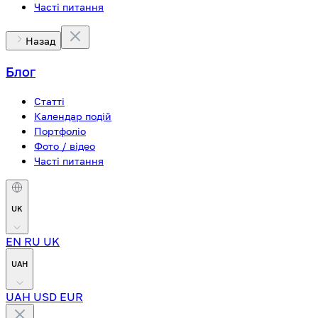
Часті питання
Назад
Блог
Статті
Календар подій
Портфоліо
Фото / відео
Часті питання
UK
EN
RU
UK
UAH
UAH
USD
EUR