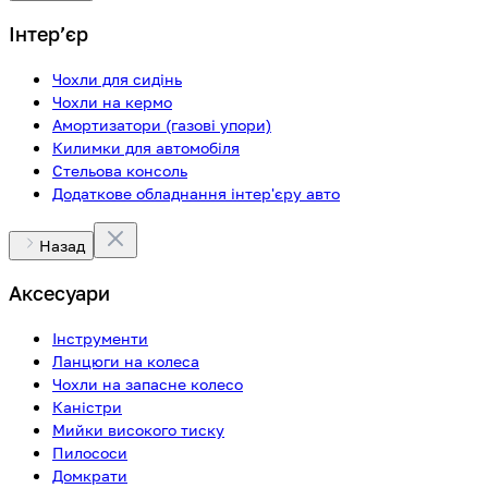
Інтерʼєр
Чохли для сидінь
Чохли на кермо
Амортизатори (газові упори)
Килимки для автомобіля
Стельова консоль
Додаткове обладнання інтер'єру авто
Назад
Аксесуари
Інструменти
Ланцюги на колеса
Чохли на запасне колесо
Каністри
Мийки високого тиску
Пилососи
Домкрати