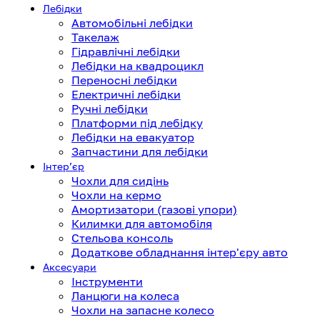
Лебідки
Автомобільні лебідки
Такелаж
Гідравлічні лебідки
Лебідки на квадроцикл
Переносні лебідки
Електричні лебідки
Ручні лебідки
Платформи під лебідку
Лебідки на евакуатор
Запчастини для лебідки
Інтерʼєр
Чохли для сидінь
Чохли на кермо
Амортизатори (газові упори)
Килимки для автомобіля
Стельова консоль
Додаткове обладнання інтер'єру авто
Аксесуари
Інструменти
Ланцюги на колеса
Чохли на запасне колесо