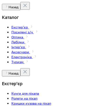
Назад
Каталог
Екстерʼєр
Посилені з/ч
Оптика
Лебідки
Інтерʼєр
Аксесуари
Електроніка
Туризм
Назад
Екстерʼєр
Кунги для пікапа
Ролети на пікап
Кришки кузова на пікап