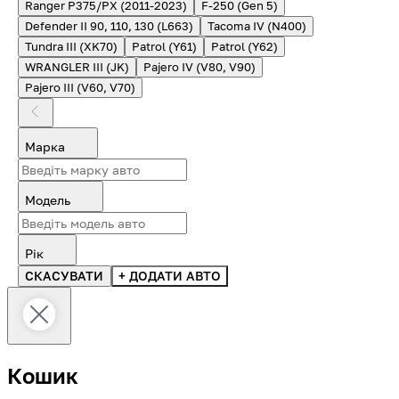
Ranger P375/PX (2011-2023)
F-250 (Gen 5)
Defender II 90, 110, 130 (L663)
Tacoma IV (N400)
Tundra III (XK70)
Patrol (Y61)
Patrol (Y62)
WRANGLER III (JK)
Pajero IV (V80, V90)
Pajero III (V60, V70)
Марка
Модель
Рік
СКАСУВАТИ
+ ДОДАТИ АВТО
Кошик