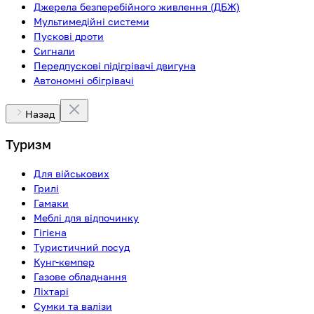
Джерела безперебійного живлення (ДБЖ)
Мультимедійні системи
Пускові дроти
Сигнали
Передпускові підігрівачі двигуна
Автономні обігрівачі
Назад
Туризм
Для військових
Грилі
Гамаки
Меблі для відпочинку
Гігієна
Туристичний посуд
Кунг-кемпер
Газове обладнання
Ліхтарі
Сумки та валізи