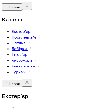
Назад
Каталог
Екстерʼєр
Посилені з/ч
Оптика
Лебідки
Інтерʼєр
Аксесуари
Електроніка
Туризм
Назад
Екстерʼєр