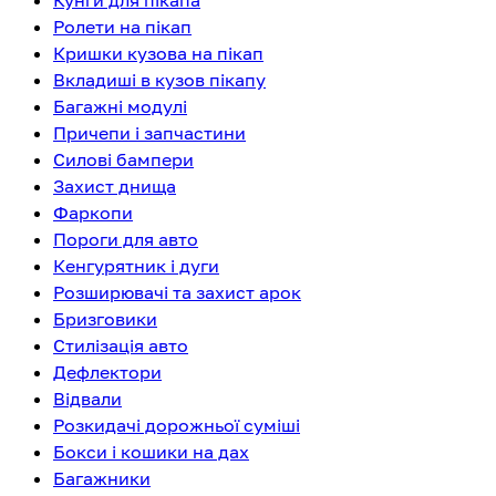
Кунги для пікапа
Ролети на пікап
Кришки кузова на пікап
Вкладиші в кузов пікапу
Багажні модулі
Причепи і запчастини
Силові бампери
Захист днища
Фаркопи
Пороги для авто
Кенгурятник і дуги
Розширювачі та захист арок
Бризговики
Стилізація авто
Дефлектори
Відвали
Розкидачі дорожньої суміші
Бокси і кошики на дах
Багажники