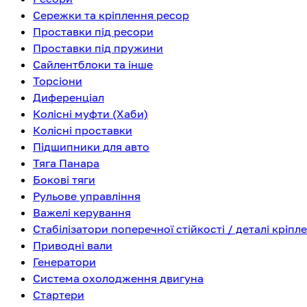
Сережки та кріплення ресор
Проставки під ресори
Проставки під пружини
Сайлентблоки та інше
Торсіони
Диференціал
Колісні муфти (Хаби)
Колісні проставки
Підшипники для авто
Тяга Панара
Бокові тяги
Рульове управління
Важелі керування
Стабілізатори поперечної стійкості / деталі кріпл
Приводні вали
Генератори
Система охолодження двигуна
Стартери