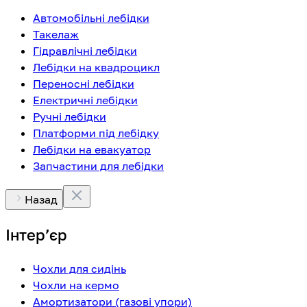
Автомобільні лебідки
Такелаж
Гідравлічні лебідки
Лебідки на квадроцикл
Переносні лебідки
Електричні лебідки
Ручні лебідки
Платформи під лебідку
Лебідки на евакуатор
Запчастини для лебідки
Назад
Інтерʼєр
Чохли для сидінь
Чохли на кермо
Амортизатори (газові упори)