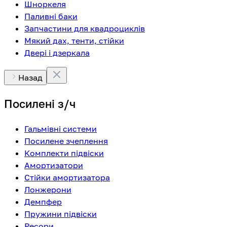
Шноркеля
Паливні баки
Запчастини для квадроциклів
Мякий дах, тенти, стійки
Двері і дзеркала
Назад
Посилені з/ч
Гальмівні системи
Посилене зчеплення
Комплекти підвіски
Амортизатори
Стійки амортизатора
Лонжерони
Демпфер
Пружини підвіски
Ресори