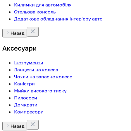
Килимки для автомобіля
Стельова консоль
Додаткове обладнання інтер'єру авто
Назад
Аксесуари
Інструменти
Ланцюги на колеса
Чохли на запасне колесо
Каністри
Мийки високого тиску
Пилососи
Домкрати
Компресори
Назад