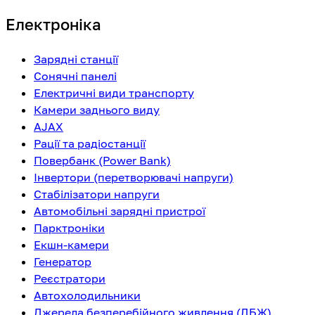
Електроніка
Зарядні станції
Сонячні панелі
Електричні види транспорту
Камери заднього виду
AJAX
Рації та радіостанції
Повербанк (Power Bank)
Інвертори (перетворювачі напруги)
Стабілізатори напруги
Автомобільні зарядні пристрої
Парктроніки
Екшн-камери
Генератор
Реєстратори
Автохолодильники
Джерела безперебійного живлення (ДБЖ)