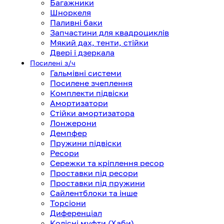
Багажники
Шноркеля
Паливні баки
Запчастини для квадроциклів
Мякий дах, тенти, стійки
Двері і дзеркала
Посилені з/ч
Гальмівні системи
Посилене зчеплення
Комплекти підвіски
Амортизатори
Стійки амортизатора
Лонжерони
Демпфер
Пружини підвіски
Ресори
Сережки та кріплення ресор
Проставки під ресори
Проставки під пружини
Сайлентблоки та інше
Торсіони
Диференціал
Колісні муфти (Хаби)