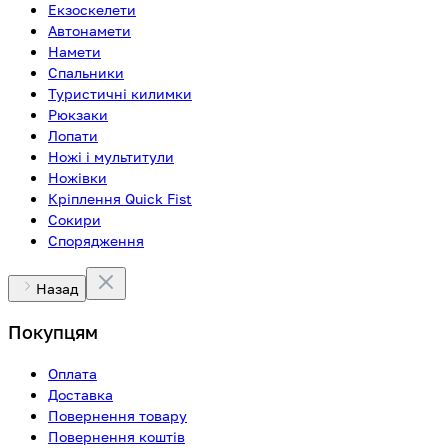
Екзоскелети
Автонамети
Намети
Спальники
Туристичні килимки
Рюкзаки
Лопати
Ножі і мультитули
Ножівки
Кріплення Quick Fist
Сокири
Спорядження
Назад
Покупцям
Оплата
Доставка
Повернення товару
Повернення коштів