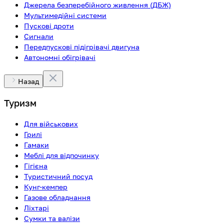
Джерела безперебійного живлення (ДБЖ)
Мультимедійні системи
Пускові дроти
Сигнали
Передпускові підігрівачі двигуна
Автономні обігрівачі
Назад
Туризм
Для військових
Грилі
Гамаки
Меблі для відпочинку
Гігієна
Туристичний посуд
Кунг-кемпер
Газове обладнання
Ліхтарі
Сумки та валізи