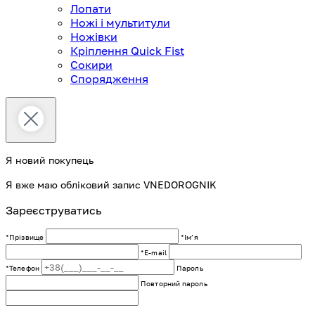
Лопати
Ножі і мультитули
Ножівки
Кріплення Quick Fist
Сокири
Спорядження
Я новий покупець
Я вже маю обліковий запис VNEDOROGNIK
Зареєструватись
*Прізвище
*Імʼя
*E-mail
*Телефон
Пароль
Повторний пароль