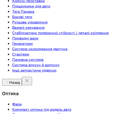
Колісні проставки
Підшипники для авто
Тяга Панара
Бокові тяги
Рульове управління
Важелі керування
Стабілізатори поперечної стійкості / деталі кріплення
Приводні вали
Генератори
Система охолодження двигуна
Стартери
Паливна система
Система впуску й випуску
Інші запчастини підвіски
Назад
Оптика
Фари
Комплект оптики під модель авто