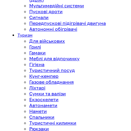
Мультимедійні системи
Пускові дроти
Сигнали
Передпускові підігрівачі двигуна
Автономні обігрівачі
Туризм
Для військових
Грилі
Гамаки
Меблі для відпочинку
Гігієна
Туристичний посуд
Кунг-кемпер
Газове обладнання
Ліхтарі
Сумки та валізи
Екзоскелети
Автонамети
Намети
Спальники
Туристичні килимки
Рюкзаки