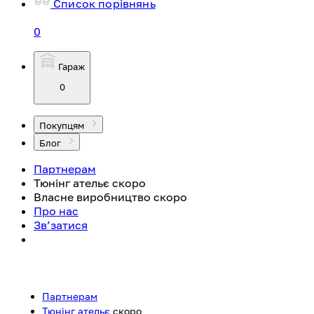
Список порівнянь
0
Гараж
0
Покупцям
Блог
Партнерам
Тюнінг ательє
скоро
Власне виробництво
скоро
Про нас
Зв’затися
Партнерам
Тюнінг ательє
скоро