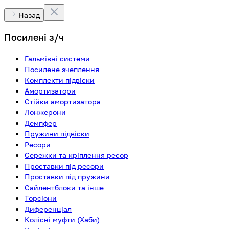
Назад
Посилені з/ч
Гальмівні системи
Посилене зчеплення
Комплекти підвіски
Амортизатори
Стійки амортизатора
Лонжерони
Демпфер
Пружини підвіски
Ресори
Сережки та кріплення ресор
Проставки під ресори
Проставки під пружини
Сайлентблоки та інше
Торсіони
Диференціал
Колісні муфти (Хаби)