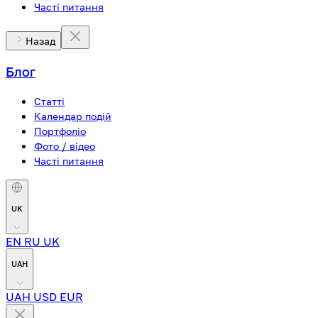
Часті питання
Назад
Блог
Статті
Календар подій
Портфоліо
Фото / відео
Часті питання
UK
EN
RU
UK
UAH
UAH
USD
EUR