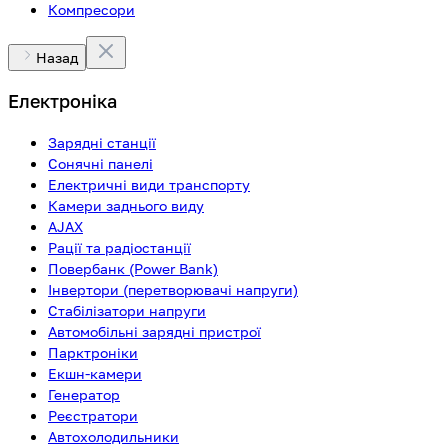
Компресори
Назад
Електроніка
Зарядні станції
Сонячні панелі
Електричні види транспорту
Камери заднього виду
AJAX
Рації та радіостанції
Повербанк (Power Bank)
Інвертори (перетворювачі напруги)
Стабілізатори напруги
Автомобільні зарядні пристрої
Парктроніки
Екшн-камери
Генератор
Реєстратори
Автохолодильники