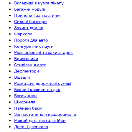
Вкладиші в кузов пікапу
Багажні модулі
Причепи і запчастини
Силові бампери
Захист днища
Фаркопи
Пороги для авто
Кенгурятник і дуги
Розширювачі та захист арок
Бризговики
Стилізація авто
Дефлектори
Відвали
Розкидачі дорожньої суміші
Бокси і кошики на дах
Багажники
Шноркеля
Паливні баки
Запчастини для квадроциклів
Мякий дах, тенти, стійки
Двері і дзеркала