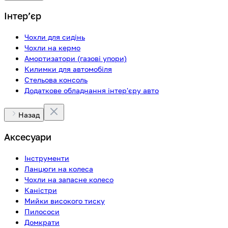
Інтерʼєр
Чохли для сидінь
Чохли на кермо
Амортизатори (газові упори)
Килимки для автомобіля
Стельова консоль
Додаткове обладнання інтер'єру авто
Назад
Аксесуари
Інструменти
Ланцюги на колеса
Чохли на запасне колесо
Каністри
Мийки високого тиску
Пилососи
Домкрати