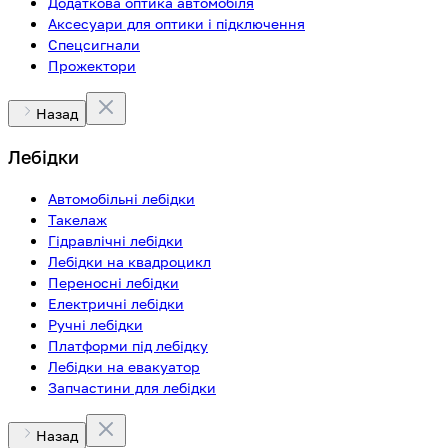
Додаткова оптика автомобіля
Аксесуари для оптики і підключення
Спецсигнали
Прожектори
Назад
Лебідки
Автомобільні лебідки
Такелаж
Гідравлічні лебідки
Лебідки на квадроцикл
Переносні лебідки
Електричні лебідки
Ручні лебідки
Платформи під лебідку
Лебідки на евакуатор
Запчастини для лебідки
Назад