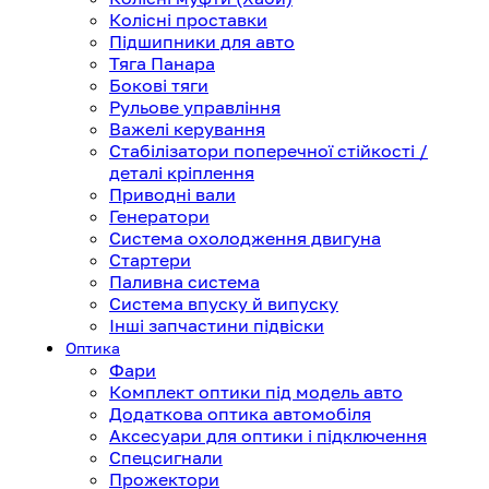
Колісні проставки
Підшипники для авто
Тяга Панара
Бокові тяги
Рульове управління
Важелі керування
Стабілізатори поперечної стійкості /
деталі кріплення
Приводні вали
Генератори
Система охолодження двигуна
Стартери
Паливна система
Система впуску й випуску
Інші запчастини підвіски
Оптика
Фари
Комплект оптики під модель авто
Додаткова оптика автомобіля
Аксесуари для оптики і підключення
Спецсигнали
Прожектори