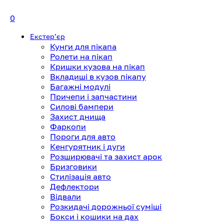
0
Екстерʼєр
Кунги для пікапа
Ролети на пікап
Кришки кузова на пікап
Вкладиші в кузов пікапу
Багажні модулі
Причепи і запчастини
Силові бампери
Захист днища
Фаркопи
Пороги для авто
Кенгурятник і дуги
Розширювачі та захист арок
Бризговики
Стилізація авто
Дефлектори
Відвали
Розкидачі дорожньої суміші
Бокси і кошики на дах