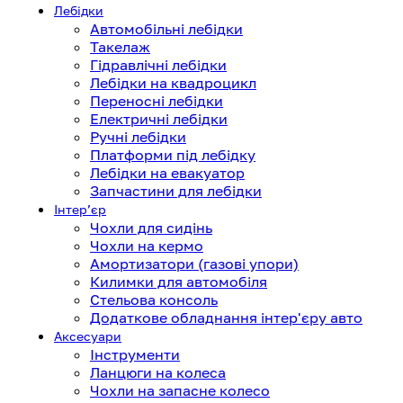
Лебідки
Автомобільні лебідки
Такелаж
Гідравлічні лебідки
Лебідки на квадроцикл
Переносні лебідки
Електричні лебідки
Ручні лебідки
Платформи під лебідку
Лебідки на евакуатор
Запчастини для лебідки
Інтерʼєр
Чохли для сидінь
Чохли на кермо
Амортизатори (газові упори)
Килимки для автомобіля
Стельова консоль
Додаткове обладнання інтер'єру авто
Аксесуари
Інструменти
Ланцюги на колеса
Чохли на запасне колесо