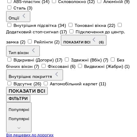
ABS-пластик
(14)
Скловолокно
(12)
Алюміній
(9)
Сталь
(3)
Опції
Внутрішня підсвітка
(34)
Тоновані вікна
(22)
Додатковий стоп-сигнал
(17)
Підключення до центр.
замка
(2)
Рейлінги
(2)
ПОКАЗАТИ ВСІ
(6)
Тип вікон
Відкривні (Догори)
(17)
Здвижні (Вбік)
(7)
Без
бічних вікон
(7)
Фіксовані
(6)
Видвижні (Жабри)
(1)
Внутрішнє покриття
Відсутнє
(26)
Автомобільний карпет
(11)
ПОКАЗАТИ ВСІ
ФІЛЬТРИ
Популярні
Популярні
Від дешевих до дорогих