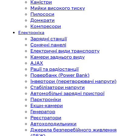
Каністри
Мийки високого тиску
Пилососи
Домкрати
Компресори
Електроніка
Зарядні станції
Сонячні панелі
Електричні види транспорту
Камери заднього виду
AJAX
Рації та радіостанції
Повербанк (Power Bank)
Інвертори (перетворювачі напруги)
Стабілізатори напруги
Автомобільні зарядні пристрої
Парктроніки
Екшн-камери
Генератор
Реєстратори
Автохолодильники
Джерела безперебійного живлення
(ДБЖ)