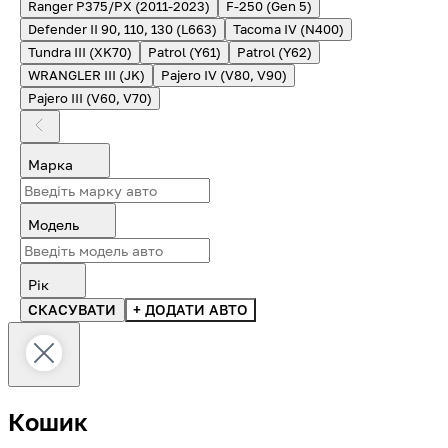
Ranger P375/PX (2011-2023)
F-250 (Gen 5)
Defender II 90, 110, 130 (L663)
Tacoma IV (N400)
Tundra III (XK70)
Patrol (Y61)
Patrol (Y62)
WRANGLER III (JK)
Pajero IV (V80, V90)
Pajero III (V60, V70)
Марка
Модель
Рік
СКАСУВАТИ
+ ДОДАТИ АВТО
Кошик