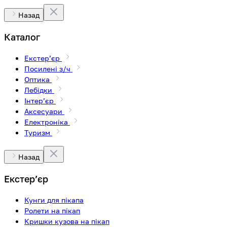
Назад
Каталог
Екстерʼєр
Посилені з/ч
Оптика
Лебідки
Інтерʼєр
Аксесуари
Електроніка
Туризм
Назад
Екстерʼєр
Кунги для пікапа
Ролети на пікап
Кришки кузова на пікап