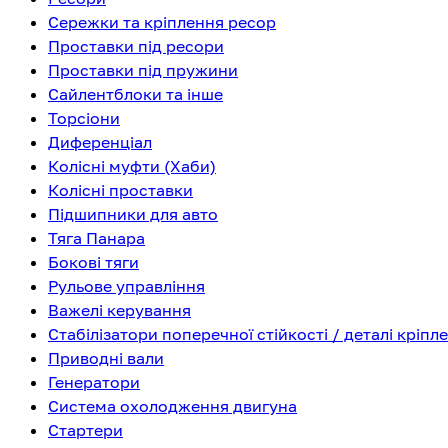
Сережки та кріплення ресор
Проставки під ресори
Проставки під пружини
Сайлентблоки та інше
Торсіони
Диференціал
Колісні муфти (Хаби)
Колісні проставки
Підшипники для авто
Тяга Панара
Бокові тяги
Рульове управління
Важелі керування
Стабілізатори поперечної стійкості / деталі кріпл
Приводні вали
Генератори
Система охолодження двигуна
Стартери