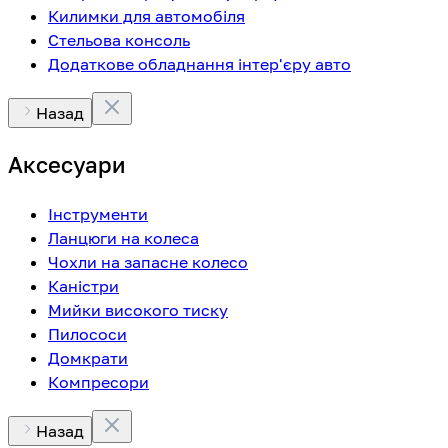
Килимки для автомобіля
Стельова консоль
Додаткове обладнання інтер'єру авто
Назад
Аксесуари
Інструменти
Ланцюги на колеса
Чохли на запасне колесо
Каністри
Мийки високого тиску
Пилососи
Домкрати
Компресори
Назад