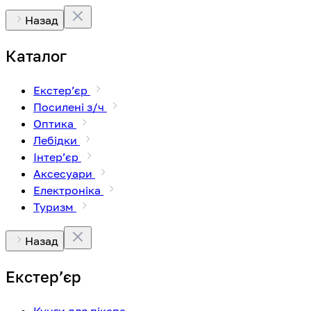
Назад
Каталог
Екстерʼєр
Посилені з/ч
Оптика
Лебідки
Інтерʼєр
Аксесуари
Електроніка
Туризм
Назад
Екстерʼєр