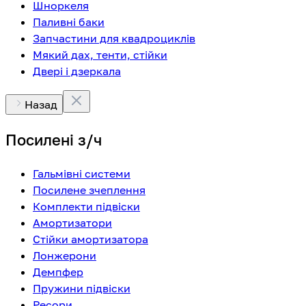
Шноркеля
Паливні баки
Запчастини для квадроциклів
Мякий дах, тенти, стійки
Двері і дзеркала
Назад
Посилені з/ч
Гальмівні системи
Посилене зчеплення
Комплекти підвіски
Амортизатори
Стійки амортизатора
Лонжерони
Демпфер
Пружини підвіски
Ресори