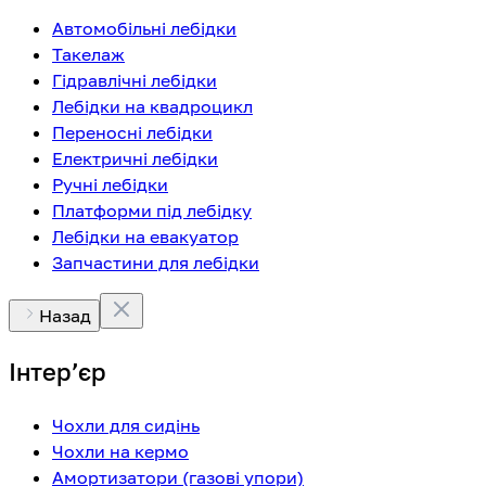
Автомобільні лебідки
Такелаж
Гідравлічні лебідки
Лебідки на квадроцикл
Переносні лебідки
Електричні лебідки
Ручні лебідки
Платформи під лебідку
Лебідки на евакуатор
Запчастини для лебідки
Назад
Інтерʼєр
Чохли для сидінь
Чохли на кермо
Амортизатори (газові упори)