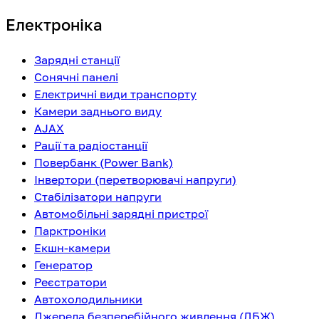
Електроніка
Зарядні станції
Сонячні панелі
Електричні види транспорту
Камери заднього виду
AJAX
Рації та радіостанції
Повербанк (Power Bank)
Інвертори (перетворювачі напруги)
Стабілізатори напруги
Автомобільні зарядні пристрої
Парктроніки
Екшн-камери
Генератор
Реєстратори
Автохолодильники
Джерела безперебійного живлення (ДБЖ)