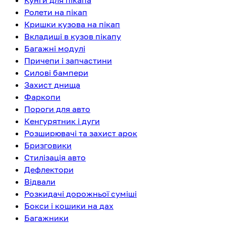
Кунги для пікапа
Ролети на пікап
Кришки кузова на пікап
Вкладиші в кузов пікапу
Багажні модулі
Причепи і запчастини
Силові бампери
Захист днища
Фаркопи
Пороги для авто
Кенгурятник і дуги
Розширювачі та захист арок
Бризговики
Стилізація авто
Дефлектори
Відвали
Розкидачі дорожньої суміші
Бокси і кошики на дах
Багажники