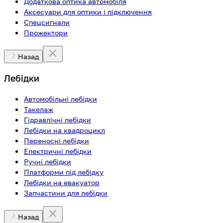
Додаткова оптика автомобіля
Аксесуари для оптики і підключення
Спецсигнали
Прожектори
Назад
Лебідки
Автомобільні лебідки
Такелаж
Гідравлічні лебідки
Лебідки на квадроцикл
Переносні лебідки
Електричні лебідки
Ручні лебідки
Платформи під лебідку
Лебідки на евакуатор
Запчастини для лебідки
Назад