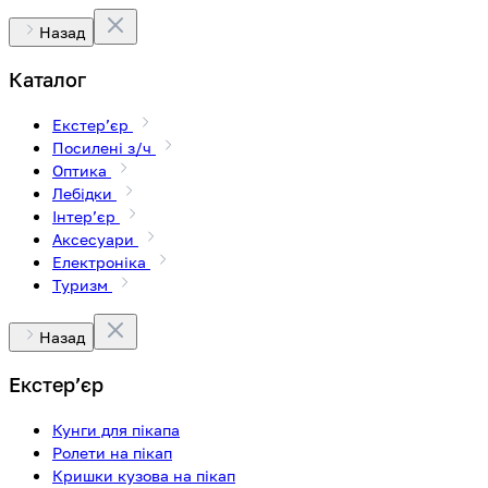
Назад
Каталог
Екстерʼєр
Посилені з/ч
Оптика
Лебідки
Інтерʼєр
Аксесуари
Електроніка
Туризм
Назад
Екстерʼєр
Кунги для пікапа
Ролети на пікап
Кришки кузова на пікап