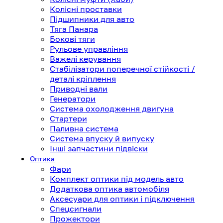
Колісні проставки
Підшипники для авто
Тяга Панара
Бокові тяги
Рульове управління
Важелі керування
Стабілізатори поперечної стійкості /
деталі кріплення
Приводні вали
Генератори
Система охолодження двигуна
Стартери
Паливна система
Система впуску й випуску
Інші запчастини підвіски
Оптика
Фари
Комплект оптики під модель авто
Додаткова оптика автомобіля
Аксесуари для оптики і підключення
Спецсигнали
Прожектори