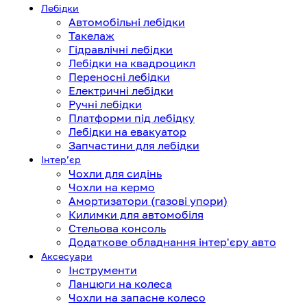
Лебідки
Автомобільні лебідки
Такелаж
Гідравлічні лебідки
Лебідки на квадроцикл
Переносні лебідки
Електричні лебідки
Ручні лебідки
Платформи під лебідку
Лебідки на евакуатор
Запчастини для лебідки
Інтерʼєр
Чохли для сидінь
Чохли на кермо
Амортизатори (газові упори)
Килимки для автомобіля
Стельова консоль
Додаткове обладнання інтер'єру авто
Аксесуари
Інструменти
Ланцюги на колеса
Чохли на запасне колесо