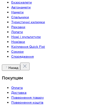
Екзоскелети
Автонамети
Намети
Спальники
Туристичні килимки
Рюкзаки
Лопати
Ножі і мультитули
Ножівки
Кріплення Quick Fist
Сокири
Спорядження
Назад
Покупцям
Оплата
Доставка
Повернення товару
Повернення коштів