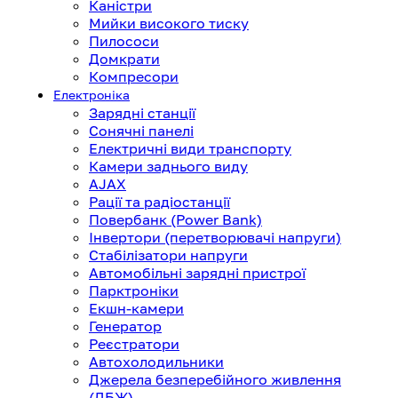
Каністри
Мийки високого тиску
Пилососи
Домкрати
Компресори
Електроніка
Зарядні станції
Сонячні панелі
Електричні види транспорту
Камери заднього виду
AJAX
Рації та радіостанції
Повербанк (Power Bank)
Інвертори (перетворювачі напруги)
Стабілізатори напруги
Автомобільні зарядні пристрої
Парктроніки
Екшн-камери
Генератор
Реєстратори
Автохолодильники
Джерела безперебійного живлення
(ДБЖ)