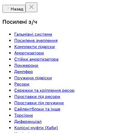
Назад
Посилені з/ч
Гальмівні системи
Посилене зчеплення
Комплекти підвіски
Амортизатори
Стійки амортизатора
Лонжерони
Демпфер
Пружини підвіски
Ресори
Сережки та кріплення ресор
Проставки під ресори
Проставки під пружини
Сайлентблоки та інше
Торсіони
Диференціал
Колісні муфти (Хаби)