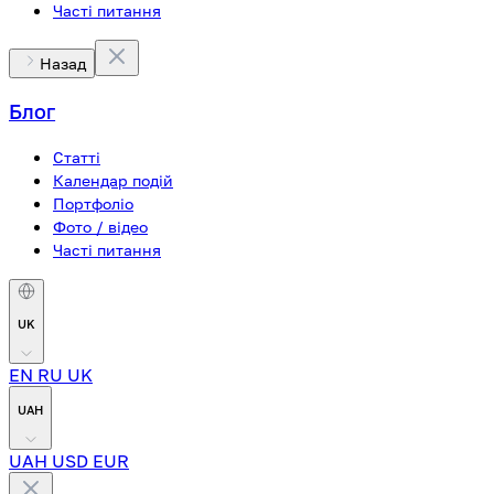
Часті питання
Назад
Блог
Статті
Календар подій
Портфоліо
Фото / відео
Часті питання
UK
EN
RU
UK
UAH
UAH
USD
EUR