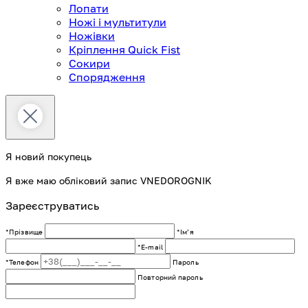
Лопати
Ножі і мультитули
Ножівки
Кріплення Quick Fist
Сокири
Спорядження
Я новий покупець
Я вже маю обліковий запис VNEDOROGNIK
Зареєструватись
*Прізвище
*Імʼя
*E-mail
*Телефон
Пароль
Повторний пароль