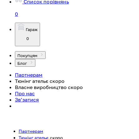
Список порівнянь
0
Гараж
0
Покупцям
Блог
Партнерам
Тюнінг ательє
скоро
Власне виробництво
скоро
Про нас
Зв’затися
Партнерам
Тюнінг ательє
скоро