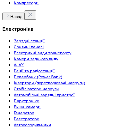
Компресори
Назад
Електроніка
Зарядні станції
Сонячні панелі
Електричні види транспорту
Камери заднього виду
AJAX
Рації та радіостанції
Повербанк (Power Bank)
Інвертори (перетворювачі напруги)
Стабілізатори напруги
Автомобільні зарядні пристрої
Парктроніки
Екшн-камери
Генератор
Реєстратори
Автохолодильники