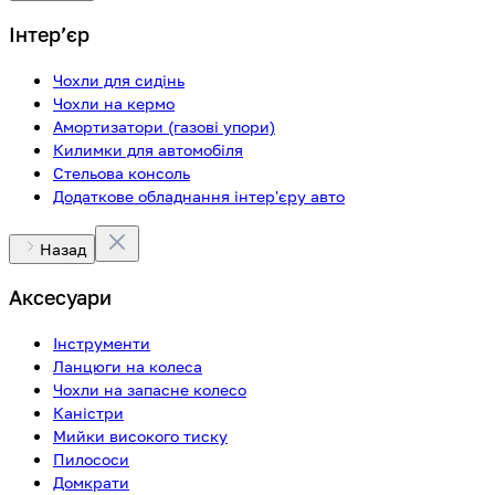
Інтерʼєр
Чохли для сидінь
Чохли на кермо
Амортизатори (газові упори)
Килимки для автомобіля
Стельова консоль
Додаткове обладнання інтер'єру авто
Назад
Аксесуари
Інструменти
Ланцюги на колеса
Чохли на запасне колесо
Каністри
Мийки високого тиску
Пилососи
Домкрати