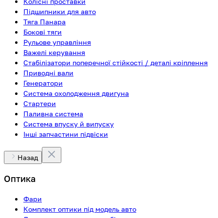
Колісні проставки
Підшипники для авто
Тяга Панара
Бокові тяги
Рульове управління
Важелі керування
Стабілізатори поперечної стійкості / деталі кріплення
Приводні вали
Генератори
Система охолодження двигуна
Стартери
Паливна система
Система впуску й випуску
Інші запчастини підвіски
Назад
Оптика
Фари
Комплект оптики під модель авто