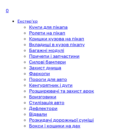
0
Екстерʼєр
Кунги для пікапа
Ролети на пікап
Кришки кузова на пікап
Вкладиші в кузов пікапу
Багажні модулі
Причепи і запчастини
Силові бампери
Захист днища
Фаркопи
Пороги для авто
Кенгурятник і дуги
Розширювачі та захист арок
Бризговики
Стилізація авто
Дефлектори
Відвали
Розкидачі дорожньої суміші
Бокси і кошики на дах