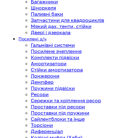
Багажники
Шноркеля
Паливні баки
Запчастини для квадроциклів
Мякий дах, тенти, стійки
Двері і дзеркала
Посилені з/ч
Гальмівні системи
Посилене зчеплення
Комплекти підвіски
Амортизатори
Стійки амортизатора
Лонжерони
Демпфер
Пружини підвіски
Ресори
Сережки та кріплення ресор
Проставки під ресори
Проставки під пружини
Сайлентблоки та інше
Торсіони
Диференціал
Колісні муфти (Хаби)