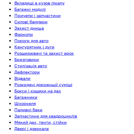
Вкладиші в кузов пікапу
Багажні модулі
Причепи і запчастини
Силові бампери
Захист днища
Фаркопи
Пороги для авто
Кенгурятник і дуги
Розширювачі та захист арок
Бризговики
Стилізація авто
Дефлектори
Відвали
Розкидачі дорожньої суміші
Бокси і кошики на дах
Багажники
Шноркеля
Паливні баки
Запчастини для квадроциклів
Мякий дах, тенти, стійки
Двері і дзеркала