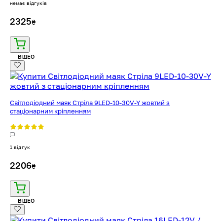
немає відгуків
2325
₴
ВІДЕО
Світлодіодний маяк Стріла 9LED-10-30V-Y жовтий з
стаціонарним кріпленням
1 відгук
2206
₴
ВІДЕО