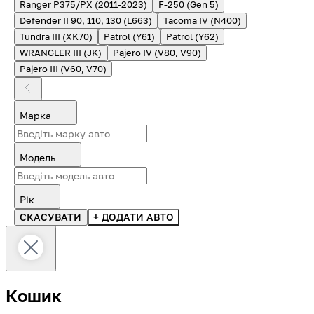
Ranger P375/PX (2011-2023)
F-250 (Gen 5)
Defender II 90, 110, 130 (L663)
Tacoma IV (N400)
Tundra III (XK70)
Patrol (Y61)
Patrol (Y62)
WRANGLER III (JK)
Pajero IV (V80, V90)
Pajero III (V60, V70)
Марка
Модель
Рік
СКАСУВАТИ
+ ДОДАТИ АВТО
Кошик