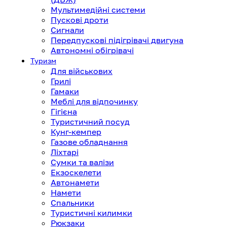
Мультимедійні системи
Пускові дроти
Сигнали
Передпускові підігрівачі двигуна
Автономні обігрівачі
Туризм
Для військових
Грилі
Гамаки
Меблі для відпочинку
Гігієна
Туристичний посуд
Кунг-кемпер
Газове обладнання
Ліхтарі
Сумки та валізи
Екзоскелети
Автонамети
Намети
Спальники
Туристичні килимки
Рюкзаки