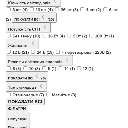
Кількість світлодіодів
3 шт
(4)
16 шт
(4)
36 шт
(3)
4 шт
(2)
6 шт
(2)
ПОКАЗАТИ ВСІ
(10)
Потужність СГП
Без звуку
(10)
16 Вт
(4)
9 Вт
(2)
108 Вт
(1)
Живлення
12 В
(21)
24 В
(19)
+ перетворювач 220В
(2)
Режими світлових спалахів
6
(3)
10
(3)
5
(1)
14
(1)
12
(1)
ПОКАЗАТИ ВСІ
(6)
Тип кріплення
Стаціонарне
(7)
Магнітне
(3)
ПОКАЗАТИ ВСІ
ФІЛЬТРИ
Популярні
Популярні