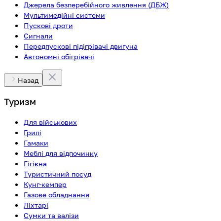
Джерела безперебійного живлення (ДБЖ)
Мультимедійні системи
Пускові дроти
Сигнали
Передпускові підігрівачі двигуна
Автономні обігрівачі
Назад
Туризм
Для військових
Грилі
Гамаки
Меблі для відпочинку
Гігієна
Туристичний посуд
Кунг-кемпер
Газове обладнання
Ліхтарі
Сумки та валізи