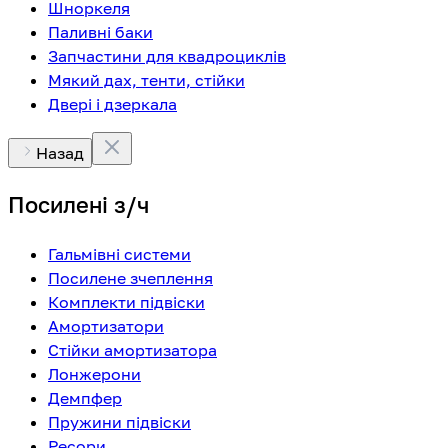
Шноркеля
Паливні баки
Запчастини для квадроциклів
Мякий дах, тенти, стійки
Двері і дзеркала
Назад
Посилені з/ч
Гальмівні системи
Посилене зчеплення
Комплекти підвіски
Амортизатори
Стійки амортизатора
Лонжерони
Демпфер
Пружини підвіски
Ресори