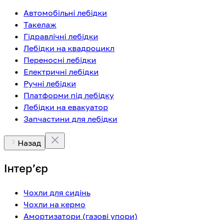
Автомобільні лебідки
Такелаж
Гідравлічні лебідки
Лебідки на квадроцикл
Переносні лебідки
Електричні лебідки
Ручні лебідки
Платформи під лебідку
Лебідки на евакуатор
Запчастини для лебідки
Назад
Інтерʼєр
Чохли для сидінь
Чохли на кермо
Амортизатори (газові упори)