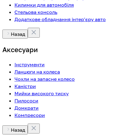
Килимки для автомобіля
Стельова консоль
Додаткове обладнання інтер'єру авто
Назад
Аксесуари
Інструменти
Ланцюги на колеса
Чохли на запасне колесо
Каністри
Мийки високого тиску
Пилососи
Домкрати
Компресори
Назад