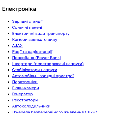
Електроніка
Зарядні станції
Сонячні панелі
Електричні види транспорту
Камери заднього виду
AJAX
Рації та радіостанції
Повербанк (Power Bank)
Інвертори (перетворювачі напруги)
Стабілізатори напруги
Автомобільні зарядні пристрої
Парктроніки
Екшн-камери
Генератор
Реєстратори
Автохолодильники
Джерела безперебійного живлення (ДБЖ)