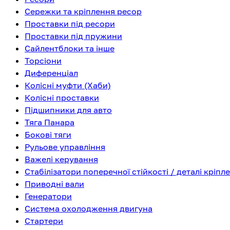
Сережки та кріплення ресор
Проставки під ресори
Проставки під пружини
Сайлентблоки та інше
Торсіони
Диференціал
Колісні муфти (Хаби)
Колісні проставки
Підшипники для авто
Тяга Панара
Бокові тяги
Рульове управління
Важелі керування
Стабілізатори поперечної стійкості / деталі кріпл
Приводні вали
Генератори
Система охолодження двигуна
Стартери