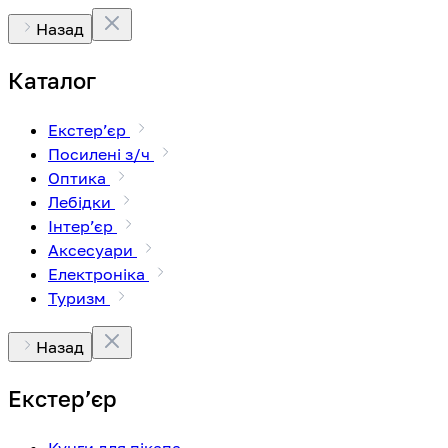
Назад
Каталог
Екстерʼєр
Посилені з/ч
Оптика
Лебідки
Інтерʼєр
Аксесуари
Електроніка
Туризм
Назад
Екстерʼєр