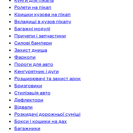
Кунги для пікапа
Ролети на пікап
Кришки кузова на пікап
Вкладиші в кузов пікапу
Багажні модулі
Причепи і запчастини
Силові бампери
Захист днища
Фаркопи
Пороги для авто
Кенгурятник і дуги
Розширювачі та захист арок
Бризговики
Стилізація авто
Дефлектори
Відвали
Розкидачі дорожньої суміші
Бокси і кошики на дах
Багажники