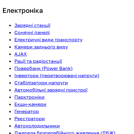
Електроніка
Зарядні станції
Сонячні панелі
Електричні види транспорту
Камери заднього виду
AJAX
Рації та радіостанції
Повербанк (Power Bank)
Інвертори (перетворювачі напруги)
Стабілізатори напруги
Автомобільні зарядні пристрої
Парктроніки
Екшн-камери
Генератор
Реєстратори
Автохолодильники
Джерела безперебійного живлення (ДБЖ)