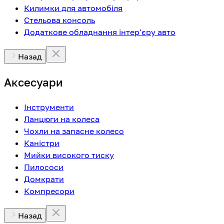
Килимки для автомобіля
Стельова консоль
Додаткове обладнання інтер'єру авто
Назад
Аксесуари
Інструменти
Ланцюги на колеса
Чохли на запасне колесо
Каністри
Мийки високого тиску
Пилососи
Домкрати
Компресори
Назад