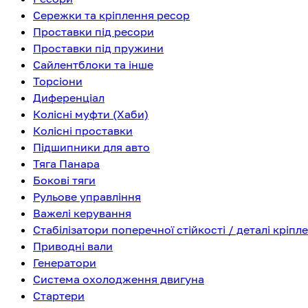
Сережки та кріплення ресор
Проставки під ресори
Проставки під пружини
Сайлентблоки та інше
Торсіони
Диференціал
Колісні муфти (Хаби)
Колісні проставки
Підшипники для авто
Тяга Панара
Бокові тяги
Рульове управління
Важелі керування
Стабілізатори поперечної стійкості / деталі кріпл
Приводні вали
Генератори
Система охолодження двигуна
Стартери