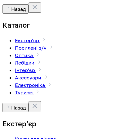
Назад
Каталог
Екстерʼєр
Посилені з/ч
Оптика
Лебідки
Інтерʼєр
Аксесуари
Електроніка
Туризм
Назад
Екстерʼєр