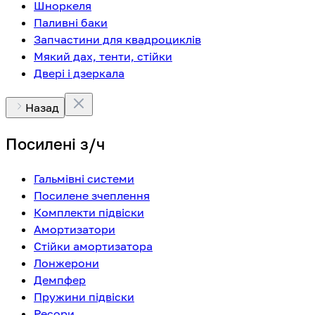
Шноркеля
Паливні баки
Запчастини для квадроциклів
Мякий дах, тенти, стійки
Двері і дзеркала
Назад
Посилені з/ч
Гальмівні системи
Посилене зчеплення
Комплекти підвіски
Амортизатори
Стійки амортизатора
Лонжерони
Демпфер
Пружини підвіски
Ресори