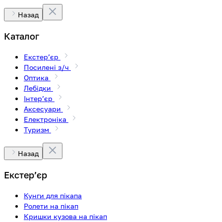
Назад
Каталог
Екстерʼєр
Посилені з/ч
Оптика
Лебідки
Інтерʼєр
Аксесуари
Електроніка
Туризм
Назад
Екстерʼєр
Кунги для пікапа
Ролети на пікап
Кришки кузова на пікап