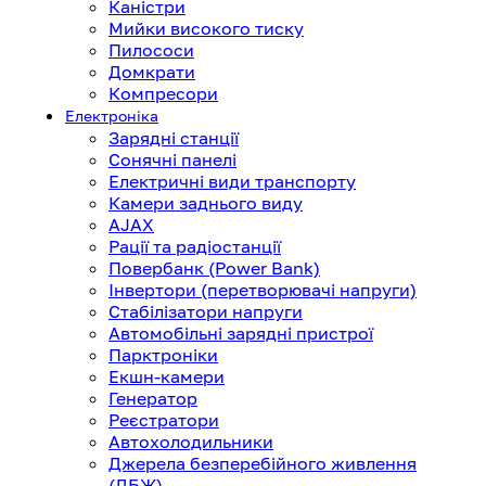
Каністри
Мийки високого тиску
Пилососи
Домкрати
Компресори
Електроніка
Зарядні станції
Сонячні панелі
Електричні види транспорту
Камери заднього виду
AJAX
Рації та радіостанції
Повербанк (Power Bank)
Інвертори (перетворювачі напруги)
Стабілізатори напруги
Автомобільні зарядні пристрої
Парктроніки
Екшн-камери
Генератор
Реєстратори
Автохолодильники
Джерела безперебійного живлення
(ДБЖ)