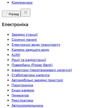
Компресори
Назад
Електроніка
Зарядні станції
Сонячні панелі
Електричні види транспорту
Камери заднього виду
AJAX
Рації та радіостанції
Повербанк (Power Bank)
Інвертори (перетворювачі напруги)
Стабілізатори напруги
Автомобільні зарядні пристрої
Парктроніки
Екшн-камери
Генератор
Реєстратори
Автохолодильники