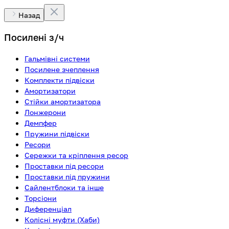
Назад
Посилені з/ч
Гальмівні системи
Посилене зчеплення
Комплекти підвіски
Амортизатори
Стійки амортизатора
Лонжерони
Демпфер
Пружини підвіски
Ресори
Сережки та кріплення ресор
Проставки під ресори
Проставки під пружини
Сайлентблоки та інше
Торсіони
Диференціал
Колісні муфти (Хаби)