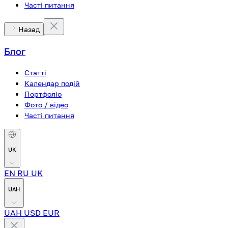
Часті питання
Назад
Блог
Статті
Календар подій
Портфоліо
Фото / відео
Часті питання
UK
EN
RU
UK
UAH
UAH
USD
EUR