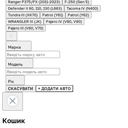
Ranger P375/PX (2011-2023)
F-250 (Gen 5)
Defender II 90, 110, 130 (L663)
Tacoma IV (N400)
Tundra III (XK70)
Patrol (Y61)
Patrol (Y62)
WRANGLER III (JK)
Pajero IV (V80, V90)
Pajero III (V60, V70)
Марка
Модель
Рік
СКАСУВАТИ
+ ДОДАТИ АВТО
Кошик