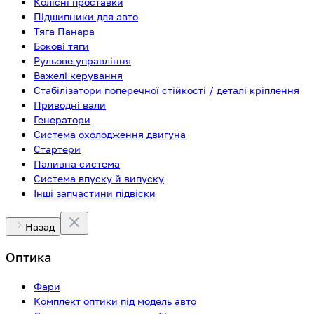
Колісні проставки
Підшипники для авто
Тяга Панара
Бокові тяги
Рульове управління
Важелі керування
Стабілізатори поперечної стійкості / деталі кріплення
Приводні вали
Генератори
Система охолодження двигуна
Стартери
Паливна система
Система впуску й випуску
Інші запчастини підвіски
Назад
Оптика
Фари
Комплект оптики під модель авто