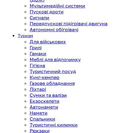
Мультимедійні системи
Пускові дроти
Сигнали
Передпускові підігрівачі двигуна
Автономні обігрівачі
Туризм
Для військових
Грилі
Гамаки
Меблі для відпочинку
Гігієна
Туристичний посуд
Кунг-кемпер
Газове обладнання
Ліхтарі
Сумки та валізи
Екзоскелети
Автонамети
Намети
Спальники
Туристичні килимки
Рюкзаки