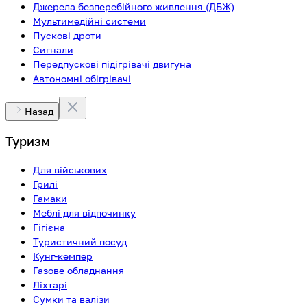
Джерела безперебійного живлення (ДБЖ)
Мультимедійні системи
Пускові дроти
Сигнали
Передпускові підігрівачі двигуна
Автономні обігрівачі
Назад
Туризм
Для військових
Грилі
Гамаки
Меблі для відпочинку
Гігієна
Туристичний посуд
Кунг-кемпер
Газове обладнання
Ліхтарі
Сумки та валізи