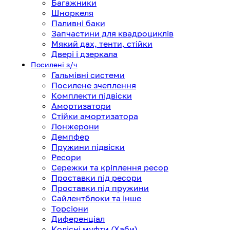
Багажники
Шноркеля
Паливні баки
Запчастини для квадроциклів
Мякий дах, тенти, стійки
Двері і дзеркала
Посилені з/ч
Гальмівні системи
Посилене зчеплення
Комплекти підвіски
Амортизатори
Стійки амортизатора
Лонжерони
Демпфер
Пружини підвіски
Ресори
Сережки та кріплення ресор
Проставки під ресори
Проставки під пружини
Сайлентблоки та інше
Торсіони
Диференціал
Колісні муфти (Хаби)