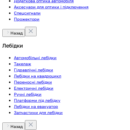
Додаткова оптика автомобіля
Аксесуари для оптики і підключення
Спецсигнали
Прожектори
Назад
Лебідки
Автомобільні лебідки
Такелаж
Гідравлічні лебідки
Лебідки на квадроцикл
Переносні лебідки
Електричні лебідки
Ручні лебідки
Платформи під лебідку
Лебідки на евакуатор
Запчастини для лебідки
Назад