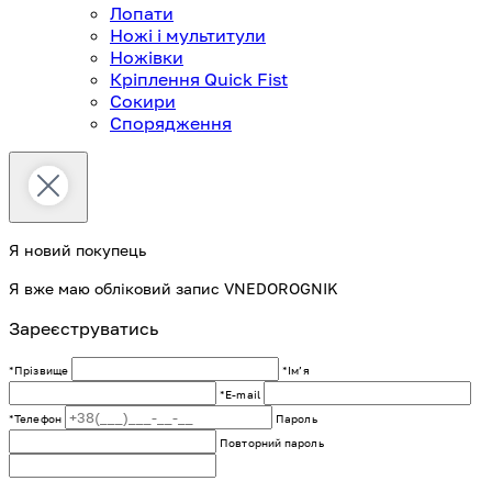
Лопати
Ножі і мультитули
Ножівки
Кріплення Quick Fist
Сокири
Спорядження
Я новий покупець
Я вже маю обліковий запис VNEDOROGNIK
Зареєструватись
*Прізвище
*Імʼя
*E-mail
*Телефон
Пароль
Повторний пароль