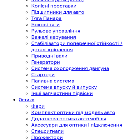
Колісні проставки
Підшипники для авто
Тяга Панара
Бокові тяги
Рульове управління
Важелі керування
Стабілізатори поперечної стійкості /
деталі кріплення
Приводні вали
Генератори
Система охолодження двигуна
Стартери
Паливна система
Система впуску й випуску
Інші запчастини підвіски
Оптика
Фари
Комплект оптики під модель авто
Додаткова оптика автомобіля
Аксесуари для оптики і підключення
Спецсигнали
Прожектори