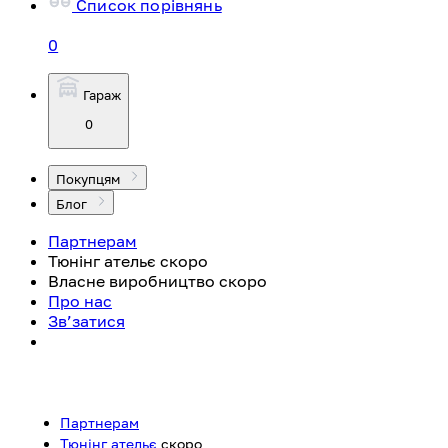
Список порівнянь
0
Гараж
0
Покупцям
Блог
Партнерам
Тюнінг ательє
скоро
Власне виробництво
скоро
Про нас
Зв’затися
Партнерам
Тюнінг ательє
скоро