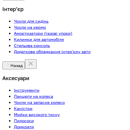
Інтерʼєр
Чохли для сидінь
Чохли на кермо
Амортизатори (газові упори)
Килимки для автомобіля
Стельова консоль
Додаткове обладнання інтер'єру авто
Назад
Аксесуари
Інструменти
Ланцюги на колеса
Чохли на запасне колесо
Каністри
Мийки високого тиску
Пилососи
Домкрати