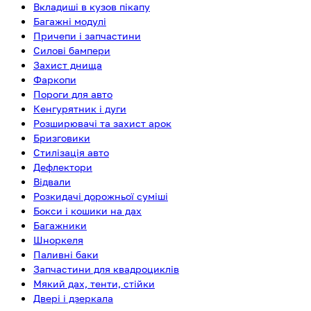
Вкладиші в кузов пікапу
Багажні модулі
Причепи і запчастини
Силові бампери
Захист днища
Фаркопи
Пороги для авто
Кенгурятник і дуги
Розширювачі та захист арок
Бризговики
Стилізація авто
Дефлектори
Відвали
Розкидачі дорожньої суміші
Бокси і кошики на дах
Багажники
Шноркеля
Паливні баки
Запчастини для квадроциклів
Мякий дах, тенти, стійки
Двері і дзеркала