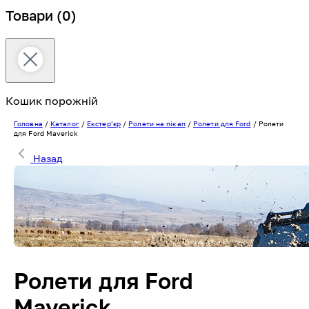
Товари
(0)
Кошик порожній
Головна
/
Каталог
/
Екстерʼєр
/
Ролети на пікап
/
Ролети для Ford
/
Ролети
для Ford Maverick
Назад
Ролети для Ford
Maverick