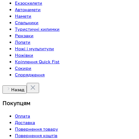
Екзоскелети
Автонамети
Намети
Спальники
Туристичні килимки
Рюкзаки
Лопати
Ножі і мультитули
Ножівки
Кріплення Quick Fist
Сокири
Спорядження
Назад
Покупцям
Оплата
Доставка
Повернення товару
Повернення коштів