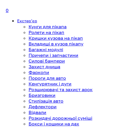
0
Екстерʼєр
Кунги для пікапа
Ролети на пікап
Кришки кузова на пікап
Вкладиші в кузов пікапу
Багажні модулі
Причепи і запчастини
Силові бампери
Захист днища
Фаркопи
Пороги для авто
Кенгурятник і дуги
Розширювачі та захист арок
Бризговики
Стилізація авто
Дефлектори
Відвали
Розкидачі дорожньої суміші
Бокси і кошики на дах