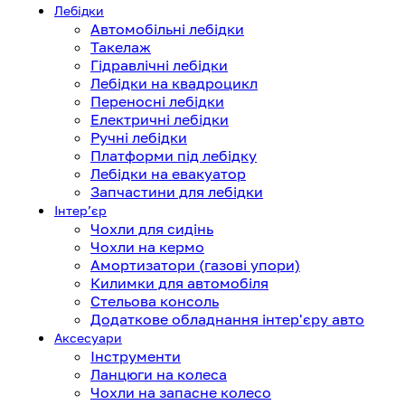
Лебідки
Автомобільні лебідки
Такелаж
Гідравлічні лебідки
Лебідки на квадроцикл
Переносні лебідки
Електричні лебідки
Ручні лебідки
Платформи під лебідку
Лебідки на евакуатор
Запчастини для лебідки
Інтерʼєр
Чохли для сидінь
Чохли на кермо
Амортизатори (газові упори)
Килимки для автомобіля
Стельова консоль
Додаткове обладнання інтер'єру авто
Аксесуари
Інструменти
Ланцюги на колеса
Чохли на запасне колесо