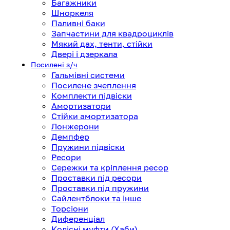
Багажники
Шноркеля
Паливні баки
Запчастини для квадроциклів
Мякий дах, тенти, стійки
Двері і дзеркала
Посилені з/ч
Гальмівні системи
Посилене зчеплення
Комплекти підвіски
Амортизатори
Стійки амортизатора
Лонжерони
Демпфер
Пружини підвіски
Ресори
Сережки та кріплення ресор
Проставки під ресори
Проставки під пружини
Сайлентблоки та інше
Торсіони
Диференціал
Колісні муфти (Хаби)