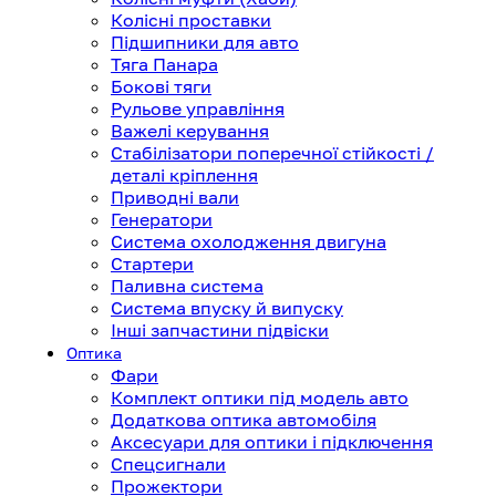
Колісні проставки
Підшипники для авто
Тяга Панара
Бокові тяги
Рульове управління
Важелі керування
Стабілізатори поперечної стійкості /
деталі кріплення
Приводні вали
Генератори
Система охолодження двигуна
Стартери
Паливна система
Система впуску й випуску
Інші запчастини підвіски
Оптика
Фари
Комплект оптики під модель авто
Додаткова оптика автомобіля
Аксесуари для оптики і підключення
Спецсигнали
Прожектори