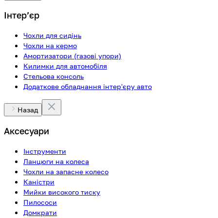
Інтерʼєр
Чохли для сидінь
Чохли на кермо
Амортизатори (газові упори)
Килимки для автомобіля
Стельова консоль
Додаткове обладнання інтер'єру авто
Назад
Аксесуари
Інструменти
Ланцюги на колеса
Чохли на запасне колесо
Каністри
Мийки високого тиску
Пилососи
Домкрати