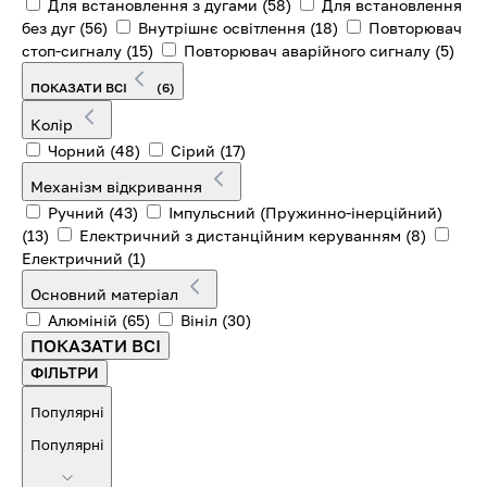
Для встановлення з дугами
(58)
Для встановлення
без дуг
(56)
Внутрішнє освітлення
(18)
Повторювач
стоп-сигналу
(15)
Повторювач аварійного сигналу
(5)
ПОКАЗАТИ ВСІ
(6)
Колір
Чорний
(48)
Сірий
(17)
Механізм відкривання
Ручний
(43)
Імпульсний (Пружинно-інерційний)
(13)
Електричний з дистанційним керуванням
(8)
Електричний
(1)
Основний матеріал
Алюміній
(65)
Вініл
(30)
ПОКАЗАТИ ВСІ
ФІЛЬТРИ
Популярні
Популярні