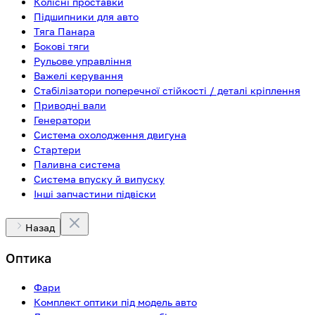
Колісні проставки
Підшипники для авто
Тяга Панара
Бокові тяги
Рульове управління
Важелі керування
Стабілізатори поперечної стійкості / деталі кріплення
Приводні вали
Генератори
Система охолодження двигуна
Стартери
Паливна система
Система впуску й випуску
Інші запчастини підвіски
Назад
Оптика
Фари
Комплект оптики під модель авто