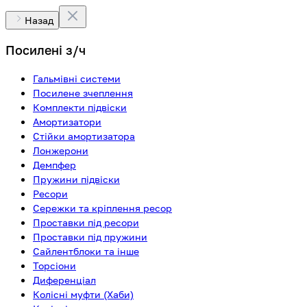
Назад
Посилені з/ч
Гальмівні системи
Посилене зчеплення
Комплекти підвіски
Амортизатори
Стійки амортизатора
Лонжерони
Демпфер
Пружини підвіски
Ресори
Сережки та кріплення ресор
Проставки під ресори
Проставки під пружини
Сайлентблоки та інше
Торсіони
Диференціал
Колісні муфти (Хаби)