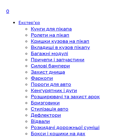
0
Екстерʼєр
Кунги для пікапа
Ролети на пікап
Кришки кузова на пікап
Вкладиші в кузов пікапу
Багажні модулі
Причепи і запчастини
Силові бампери
Захист днища
Фаркопи
Пороги для авто
Кенгурятник і дуги
Розширювачі та захист арок
Бризговики
Стилізація авто
Дефлектори
Відвали
Розкидачі дорожньої суміші
Бокси і кошики на дах