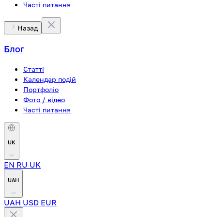
Часті питання
Назад
Блог
Статті
Календар подій
Портфоліо
Фото / відео
Часті питання
UK
EN
RU
UK
UAH
UAH
USD
EUR