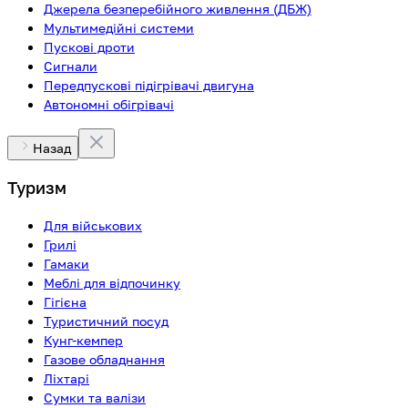
Джерела безперебійного живлення (ДБЖ)
Мультимедійні системи
Пускові дроти
Сигнали
Передпускові підігрівачі двигуна
Автономні обігрівачі
Назад
Туризм
Для військових
Грилі
Гамаки
Меблі для відпочинку
Гігієна
Туристичний посуд
Кунг-кемпер
Газове обладнання
Ліхтарі
Сумки та валізи