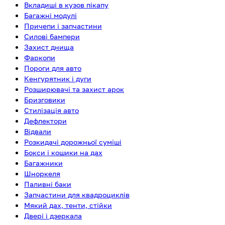
Вкладиші в кузов пікапу
Багажні модулі
Причепи і запчастини
Силові бампери
Захист днища
Фаркопи
Пороги для авто
Кенгурятник і дуги
Розширювачі та захист арок
Бризговики
Стилізація авто
Дефлектори
Відвали
Розкидачі дорожньої суміші
Бокси і кошики на дах
Багажники
Шноркеля
Паливні баки
Запчастини для квадроциклів
Мякий дах, тенти, стійки
Двері і дзеркала