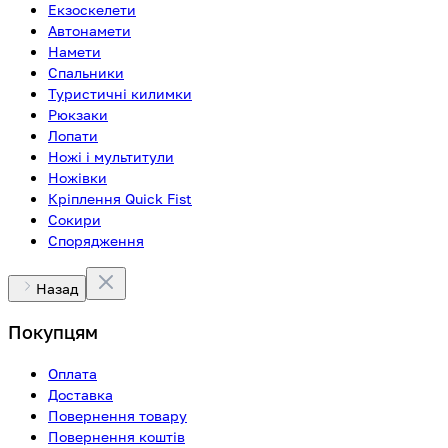
Екзоскелети
Автонамети
Намети
Спальники
Туристичні килимки
Рюкзаки
Лопати
Ножі і мультитули
Ножівки
Кріплення Quick Fist
Сокири
Спорядження
Назад
Покупцям
Оплата
Доставка
Повернення товару
Повернення коштів