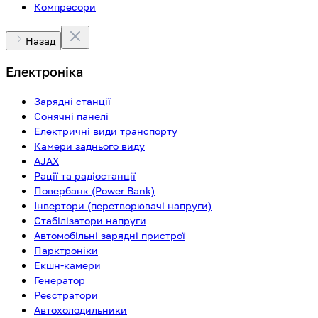
Компресори
Назад
Електроніка
Зарядні станції
Сонячні панелі
Електричні види транспорту
Камери заднього виду
AJAX
Рації та радіостанції
Повербанк (Power Bank)
Інвертори (перетворювачі напруги)
Стабілізатори напруги
Автомобільні зарядні пристрої
Парктроніки
Екшн-камери
Генератор
Реєстратори
Автохолодильники