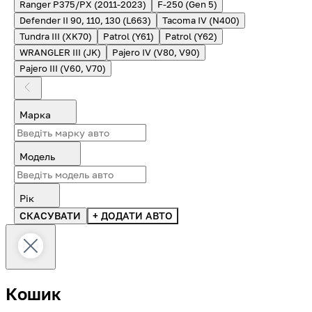
Ranger P375/PX (2011-2023)
F-250 (Gen 5)
Defender II 90, 110, 130 (L663)
Tacoma IV (N400)
Tundra III (XK70)
Patrol (Y61)
Patrol (Y62)
WRANGLER III (JK)
Pajero IV (V80, V90)
Pajero III (V60, V70)
Марка
Модель
Рік
СКАСУВАТИ
+ ДОДАТИ АВТО
Кошик