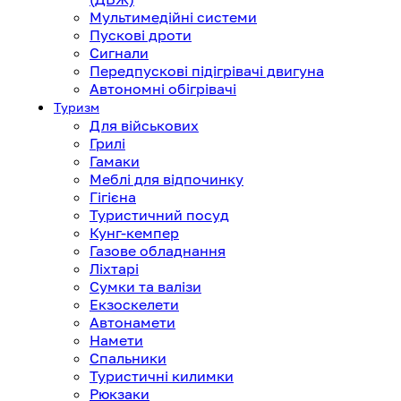
Мультимедійні системи
Пускові дроти
Сигнали
Передпускові підігрівачі двигуна
Автономні обігрівачі
Туризм
Для військових
Грилі
Гамаки
Меблі для відпочинку
Гігієна
Туристичний посуд
Кунг-кемпер
Газове обладнання
Ліхтарі
Сумки та валізи
Екзоскелети
Автонамети
Намети
Спальники
Туристичні килимки
Рюкзаки