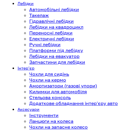
Лебідки
Автомобільні лебідки
Такелаж
Гідравлічні лебідки
Лебідки на квадроцикл
Переносні лебідки
Електричні лебідки
Ручні лебідки
Платформи під лебідку
Лебідки на евакуатор
Запчастини для лебідки
Інтерʼєр
Чохли для сидінь
Чохли на кермо
Амортизатори (газові упори)
Килимки для автомобіля
Стельова консоль
Додаткове обладнання інтер'єру авто
Аксесуари
Інструменти
Ланцюги на колеса
Чохли на запасне колесо