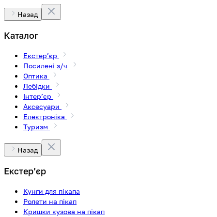
Назад
Каталог
Екстерʼєр
Посилені з/ч
Оптика
Лебідки
Інтерʼєр
Аксесуари
Електроніка
Туризм
Назад
Екстерʼєр
Кунги для пікапа
Ролети на пікап
Кришки кузова на пікап