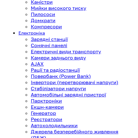
Каністри
Мийки високого тиску
Пилососи
Домкрати
Компресори
Електроніка
Зарядні станції
Сонячні панелі
Електричні види транспорту
Камери заднього виду
AJAX
Рації та радіостанції
Повербанк (Power Bank)
Інвертори (перетворювачі напруги)
Стабілізатори напруги
Автомобільні зарядні пристрої
Парктроніки
Екшн-камери
Генератор
Реєстратори
Автохолодильники
Джерела безперебійного живлення
(ДБЖ)