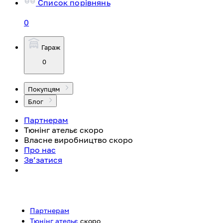
Список порівнянь
0
Гараж
0
Покупцям
Блог
Партнерам
Тюнінг ательє
скоро
Власне виробництво
скоро
Про нас
Зв’затися
Партнерам
Тюнінг ательє
скоро