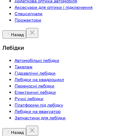
Додаткова оптика автомобіля
Аксесуари для оптики і підключення
Спецсигнали
Прожектори
Назад
Лебідки
Автомобільні лебідки
Такелаж
Гідравлічні лебідки
Лебідки на квадроцикл
Переносні лебідки
Електричні лебідки
Ручні лебідки
Платформи під лебідку
Лебідки на евакуатор
Запчастини для лебідки
Назад