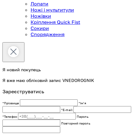
Лопати
Ножі і мультитули
Ножівки
Кріплення Quick Fist
Сокири
Спорядження
Я новий покупець
Я вже маю обліковий запис VNEDOROGNIK
Зареєструватись
*Прізвище
*Імʼя
*E-mail
*Телефон
Пароль
Повторний пароль