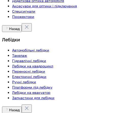
Додаткова оптика автомобіля
Аксесуари для оптики і підключення
Спецсигнали
Прожектори
Назад
Лебідки
Автомобільні лебідки
Такелаж
Гідравлічні лебідки
Лебідки на квадроцикл
Переносні лебідки
Електричні лебідки
Ручні лебідки
Платформи під лебідку
Лебідки на евакуатор
Запчастини для лебідки
Назад