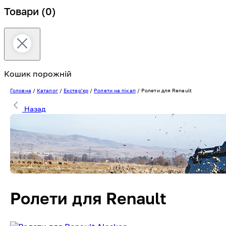
Товари
(0)
Кошик порожній
Головна
/
Каталог
/
Екстерʼєр
/
Ролети на пікап
/
Ролети для Renault
Назад
Ролети для Renault