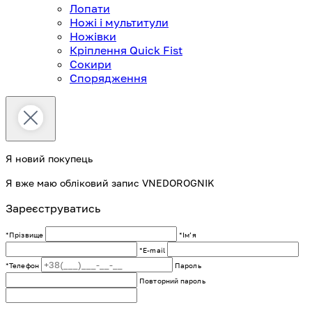
Лопати
Ножі і мультитули
Ножівки
Кріплення Quick Fist
Сокири
Спорядження
Я новий покупець
Я вже маю обліковий запис VNEDOROGNIK
Зареєструватись
*Прізвище
*Імʼя
*E-mail
*Телефон
Пароль
Повторний пароль