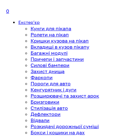
0
Екстерʼєр
Кунги для пікапа
Ролети на пікап
Кришки кузова на пікап
Вкладиші в кузов пікапу
Багажні модулі
Причепи і запчастини
Силові бампери
Захист днища
Фаркопи
Пороги для авто
Кенгурятник і дуги
Розширювачі та захист арок
Бризговики
Стилізація авто
Дефлектори
Відвали
Розкидачі дорожньої суміші
Бокси і кошики на дах