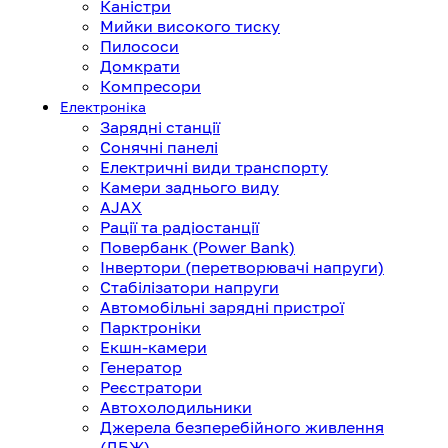
Каністри
Мийки високого тиску
Пилососи
Домкрати
Компресори
Електроніка
Зарядні станції
Сонячні панелі
Електричні види транспорту
Камери заднього виду
AJAX
Рації та радіостанції
Повербанк (Power Bank)
Інвертори (перетворювачі напруги)
Стабілізатори напруги
Автомобільні зарядні пристрої
Парктроніки
Екшн-камери
Генератор
Реєстратори
Автохолодильники
Джерела безперебійного живлення
(ДБЖ)