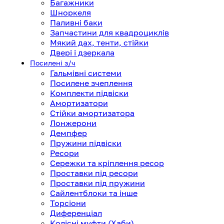
Багажники
Шноркеля
Паливні баки
Запчастини для квадроциклів
Мякий дах, тенти, стійки
Двері і дзеркала
Посилені з/ч
Гальмівні системи
Посилене зчеплення
Комплекти підвіски
Амортизатори
Стійки амортизатора
Лонжерони
Демпфер
Пружини підвіски
Ресори
Сережки та кріплення ресор
Проставки під ресори
Проставки під пружини
Сайлентблоки та інше
Торсіони
Диференціал
Колісні муфти (Хаби)