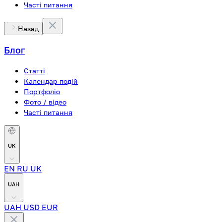
Часті питання
Назад
Блог
Статті
Календар подій
Портфоліо
Фото / відео
Часті питання
UK
EN
RU
UK
UAH
UAH
USD
EUR