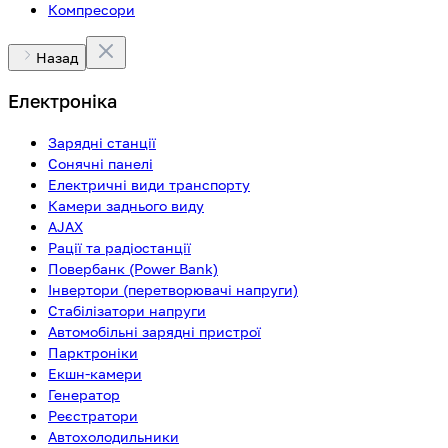
Компресори
Назад
Електроніка
Зарядні станції
Сонячні панелі
Електричні види транспорту
Камери заднього виду
AJAX
Рації та радіостанції
Повербанк (Power Bank)
Інвертори (перетворювачі напруги)
Стабілізатори напруги
Автомобільні зарядні пристрої
Парктроніки
Екшн-камери
Генератор
Реєстратори
Автохолодильники