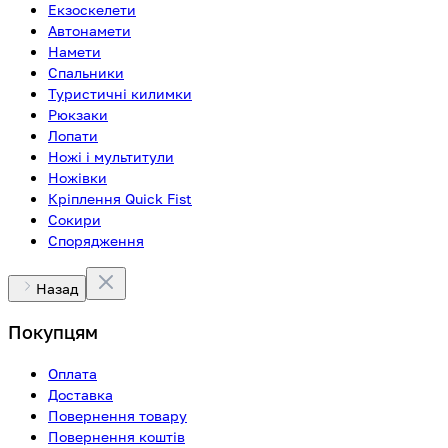
Екзоскелети
Автонамети
Намети
Спальники
Туристичні килимки
Рюкзаки
Лопати
Ножі і мультитули
Ножівки
Кріплення Quick Fist
Сокири
Спорядження
Назад
Покупцям
Оплата
Доставка
Повернення товару
Повернення коштів