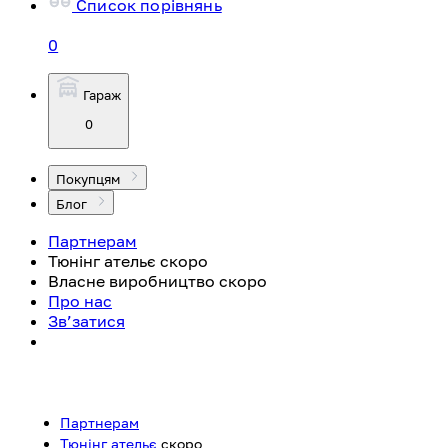
Список порівнянь
0
Гараж
0
Покупцям
Блог
Партнерам
Тюнінг ательє
скоро
Власне виробництво
скоро
Про нас
Зв’затися
Партнерам
Тюнінг ательє
скоро