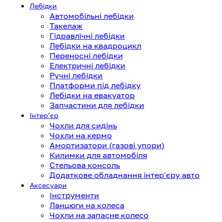
Лебідки
Автомобільні лебідки
Такелаж
Гідравлічні лебідки
Лебідки на квадроцикл
Переносні лебідки
Електричні лебідки
Ручні лебідки
Платформи під лебідку
Лебідки на евакуатор
Запчастини для лебідки
Інтерʼєр
Чохли для сидінь
Чохли на кермо
Амортизатори (газові упори)
Килимки для автомобіля
Стельова консоль
Додаткове обладнання інтер'єру авто
Аксесуари
Інструменти
Ланцюги на колеса
Чохли на запасне колесо