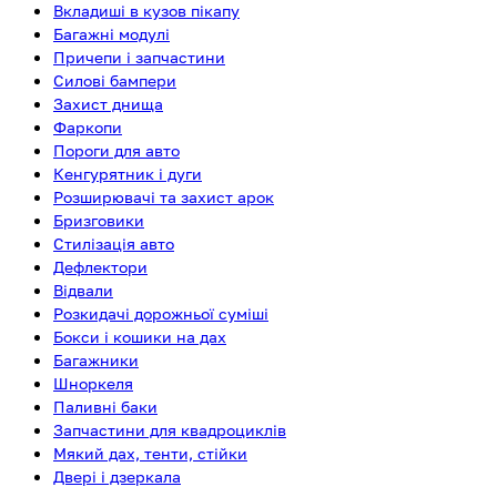
Вкладиші в кузов пікапу
Багажні модулі
Причепи і запчастини
Силові бампери
Захист днища
Фаркопи
Пороги для авто
Кенгурятник і дуги
Розширювачі та захист арок
Бризговики
Стилізація авто
Дефлектори
Відвали
Розкидачі дорожньої суміші
Бокси і кошики на дах
Багажники
Шноркеля
Паливні баки
Запчастини для квадроциклів
Мякий дах, тенти, стійки
Двері і дзеркала