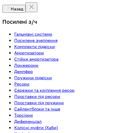
Назад
Посилені з/ч
Гальмівні системи
Посилене зчеплення
Комплекти підвіски
Амортизатори
Стійки амортизатора
Лонжерони
Демпфер
Пружини підвіски
Ресори
Сережки та кріплення ресор
Проставки під ресори
Проставки під пружини
Сайлентблоки та інше
Торсіони
Диференціал
Колісні муфти (Хаби)