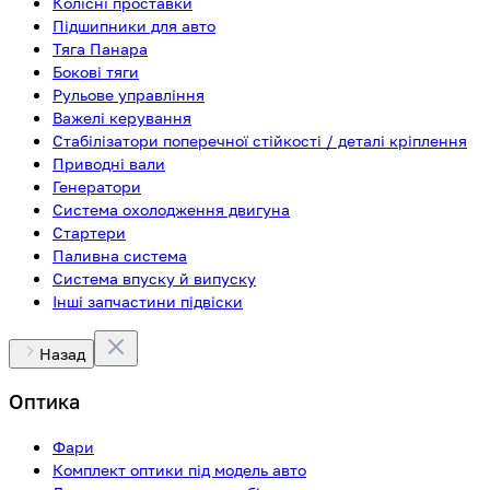
Колісні проставки
Підшипники для авто
Тяга Панара
Бокові тяги
Рульове управління
Важелі керування
Стабілізатори поперечної стійкості / деталі кріплення
Приводні вали
Генератори
Система охолодження двигуна
Стартери
Паливна система
Система впуску й випуску
Інші запчастини підвіски
Назад
Оптика
Фари
Комплект оптики під модель авто