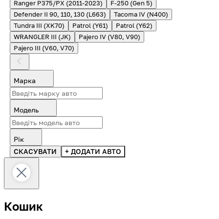
Ranger P375/PX (2011-2023)
F-250 (Gen 5)
Defender II 90, 110, 130 (L663)
Tacoma IV (N400)
Tundra III (XK70)
Patrol (Y61)
Patrol (Y62)
WRANGLER III (JK)
Pajero IV (V80, V90)
Pajero III (V60, V70)
Марка
Модель
Рік
СКАСУВАТИ
+ ДОДАТИ АВТО
Кошик