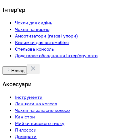
Інтерʼєр
Чохли для сидінь
Чохли на кермо
Амортизатори (газові упори)
Килимки для автомобіля
Стельова консоль
Додаткове обладнання інтер'єру авто
Назад
Аксесуари
Інструменти
Ланцюги на колеса
Чохли на запасне колесо
Каністри
Мийки високого тиску
Пилососи
Домкрати