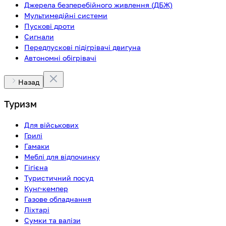
Джерела безперебійного живлення (ДБЖ)
Мультимедійні системи
Пускові дроти
Сигнали
Передпускові підігрівачі двигуна
Автономні обігрівачі
Назад
Туризм
Для військових
Грилі
Гамаки
Меблі для відпочинку
Гігієна
Туристичний посуд
Кунг-кемпер
Газове обладнання
Ліхтарі
Сумки та валізи