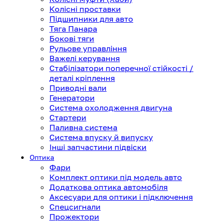
Колісні проставки
Підшипники для авто
Тяга Панара
Бокові тяги
Рульове управління
Важелі керування
Стабілізатори поперечної стійкості /
деталі кріплення
Приводні вали
Генератори
Система охолодження двигуна
Стартери
Паливна система
Система впуску й випуску
Інші запчастини підвіски
Оптика
Фари
Комплект оптики під модель авто
Додаткова оптика автомобіля
Аксесуари для оптики і підключення
Спецсигнали
Прожектори