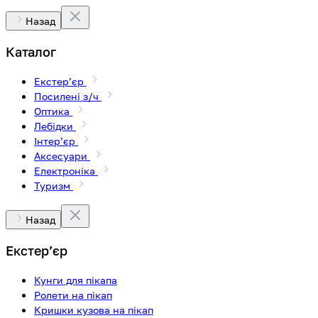
Назад
Каталог
Екстерʼєр
Посилені з/ч
Оптика
Лебідки
Інтерʼєр
Аксесуари
Електроніка
Туризм
Назад
Екстерʼєр
Кунги для пікапа
Ролети на пікап
Кришки кузова на пікап