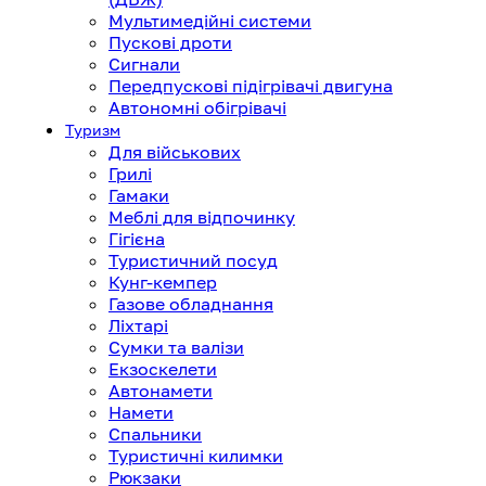
Мультимедійні системи
Пускові дроти
Сигнали
Передпускові підігрівачі двигуна
Автономні обігрівачі
Туризм
Для військових
Грилі
Гамаки
Меблі для відпочинку
Гігієна
Туристичний посуд
Кунг-кемпер
Газове обладнання
Ліхтарі
Сумки та валізи
Екзоскелети
Автонамети
Намети
Спальники
Туристичні килимки
Рюкзаки