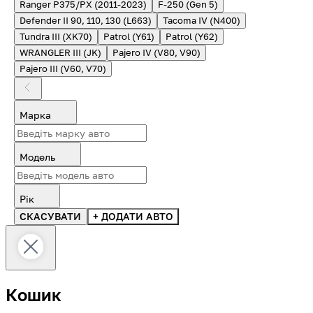
Ranger P375/PX (2011-2023)
F-250 (Gen 5)
Defender II 90, 110, 130 (L663)
Tacoma IV (N400)
Tundra III (XK70)
Patrol (Y61)
Patrol (Y62)
WRANGLER III (JK)
Pajero IV (V80, V90)
Pajero III (V60, V70)
Марка
Модель
Рік
СКАСУВАТИ
+ ДОДАТИ АВТО
Кошик