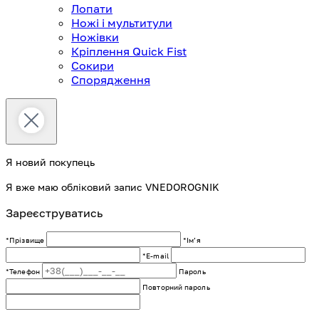
Лопати
Ножі і мультитули
Ножівки
Кріплення Quick Fist
Сокири
Спорядження
Я новий покупець
Я вже маю обліковий запис VNEDOROGNIK
Зареєструватись
*Прізвище
*Імʼя
*E-mail
*Телефон
Пароль
Повторний пароль