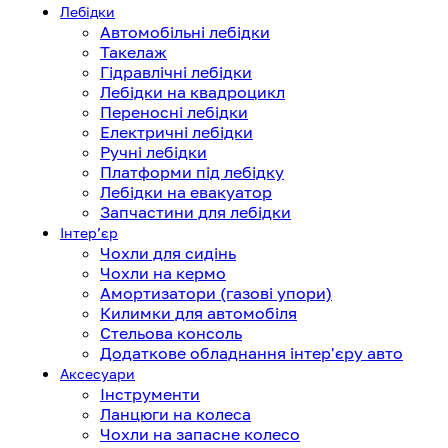
Лебідки
Автомобільні лебідки
Такелаж
Гідравлічні лебідки
Лебідки на квадроцикл
Переносні лебідки
Електричні лебідки
Ручні лебідки
Платформи під лебідку
Лебідки на евакуатор
Запчастини для лебідки
Інтерʼєр
Чохли для сидінь
Чохли на кермо
Амортизатори (газові упори)
Килимки для автомобіля
Стельова консоль
Додаткове обладнання інтер'єру авто
Аксесуари
Інструменти
Ланцюги на колеса
Чохли на запасне колесо