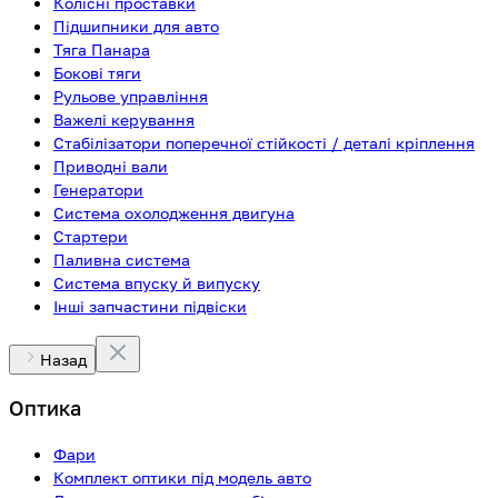
Колісні проставки
Підшипники для авто
Тяга Панара
Бокові тяги
Рульове управління
Важелі керування
Стабілізатори поперечної стійкості / деталі кріплення
Приводні вали
Генератори
Система охолодження двигуна
Стартери
Паливна система
Система впуску й випуску
Інші запчастини підвіски
Назад
Оптика
Фари
Комплект оптики під модель авто