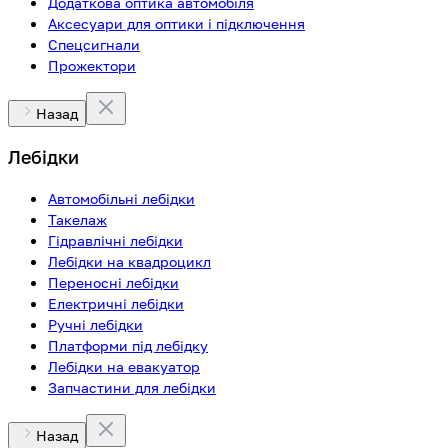
Додаткова оптика автомобіля
Аксесуари для оптики і підключення
Спецсигнали
Прожектори
Назад
Лебідки
Автомобільні лебідки
Такелаж
Гідравлічні лебідки
Лебідки на квадроцикл
Переносні лебідки
Електричні лебідки
Ручні лебідки
Платформи під лебідку
Лебідки на евакуатор
Запчастини для лебідки
Назад