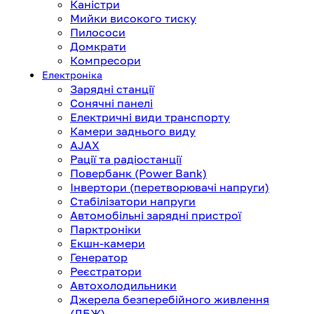
Каністри
Мийки високого тиску
Пилососи
Домкрати
Компресори
Електроніка
Зарядні станції
Сонячні панелі
Електричні види транспорту
Камери заднього виду
AJAX
Рації та радіостанції
Повербанк (Power Bank)
Інвертори (перетворювачі напруги)
Стабілізатори напруги
Автомобільні зарядні пристрої
Парктроніки
Екшн-камери
Генератор
Реєстратори
Автохолодильники
Джерела безперебійного живлення
(ДБЖ)