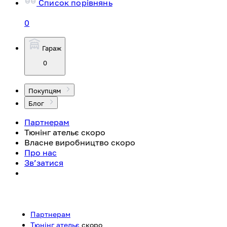
Список порівнянь
0
Гараж
0
Покупцям
Блог
Партнерам
Тюнінг ательє
скоро
Власне виробництво
скоро
Про нас
Зв’затися
Партнерам
Тюнінг ательє
скоро