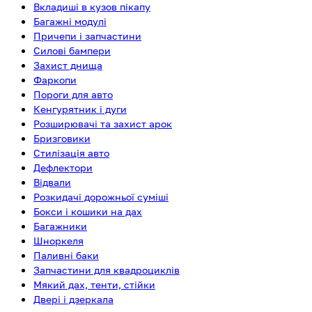
Вкладиші в кузов пікапу
Багажні модулі
Причепи і запчастини
Силові бампери
Захист днища
Фаркопи
Пороги для авто
Кенгурятник і дуги
Розширювачі та захист арок
Бризговики
Стилізація авто
Дефлектори
Відвали
Розкидачі дорожньої суміші
Бокси і кошики на дах
Багажники
Шноркеля
Паливні баки
Запчастини для квадроциклів
Мякий дах, тенти, стійки
Двері і дзеркала