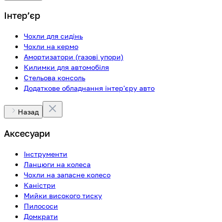
Інтерʼєр
Чохли для сидінь
Чохли на кермо
Амортизатори (газові упори)
Килимки для автомобіля
Стельова консоль
Додаткове обладнання інтер'єру авто
Назад
Аксесуари
Інструменти
Ланцюги на колеса
Чохли на запасне колесо
Каністри
Мийки високого тиску
Пилососи
Домкрати