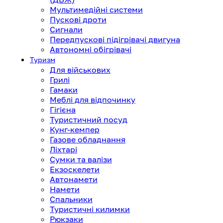
Мультимедійні системи
Пускові дроти
Сигнали
Передпускові підігрівачі двигуна
Автономні обігрівачі
Туризм
Для військових
Грилі
Гамаки
Меблі для відпочинку
Гігієна
Туристичний посуд
Кунг-кемпер
Газове обладнання
Ліхтарі
Сумки та валізи
Екзоскелети
Автонамети
Намети
Спальники
Туристичні килимки
Рюкзаки