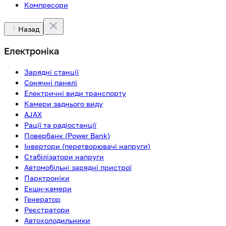
Компресори
Назад
Електроніка
Зарядні станції
Сонячні панелі
Електричні види транспорту
Камери заднього виду
AJAX
Рації та радіостанції
Повербанк (Power Bank)
Інвертори (перетворювачі напруги)
Стабілізатори напруги
Автомобільні зарядні пристрої
Парктроніки
Екшн-камери
Генератор
Реєстратори
Автохолодильники