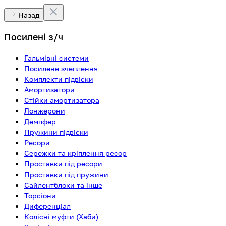
Назад
Посилені з/ч
Гальмівні системи
Посилене зчеплення
Комплекти підвіски
Амортизатори
Стійки амортизатора
Лонжерони
Демпфер
Пружини підвіски
Ресори
Сережки та кріплення ресор
Проставки під ресори
Проставки під пружини
Сайлентблоки та інше
Торсіони
Диференціал
Колісні муфти (Хаби)