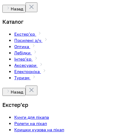
Назад
Каталог
Екстерʼєр
Посилені з/ч
Оптика
Лебідки
Інтерʼєр
Аксесуари
Електроніка
Туризм
Назад
Екстерʼєр
Кунги для пікапа
Ролети на пікап
Кришки кузова на пікап