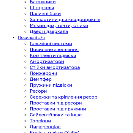
Багажники
Шноркеля
Паливні баки
Запчастини для квадроциклів
Мякий дах, тенти, стійки
Двері і дзеркала
Посилені з/ч
Гальмівні системи
Посилене зчеплення
Комплекти підвіски
Амортизатори
Стійки амортизатора
Лонжерони
Демпфер
Пружини підвіски
Ресори
Сережки та кріплення ресор
Проставки під ресори
Проставки під пружини
Сайлентблоки та інше
Торсіони
Диференціал
Колісні муфти (Хаби)