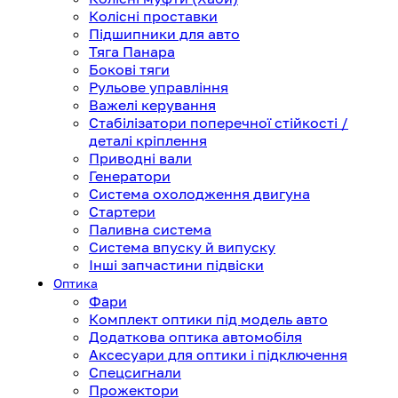
Колісні проставки
Підшипники для авто
Тяга Панара
Бокові тяги
Рульове управління
Важелі керування
Стабілізатори поперечної стійкості /
деталі кріплення
Приводні вали
Генератори
Система охолодження двигуна
Стартери
Паливна система
Система впуску й випуску
Інші запчастини підвіски
Оптика
Фари
Комплект оптики під модель авто
Додаткова оптика автомобіля
Аксесуари для оптики і підключення
Спецсигнали
Прожектори