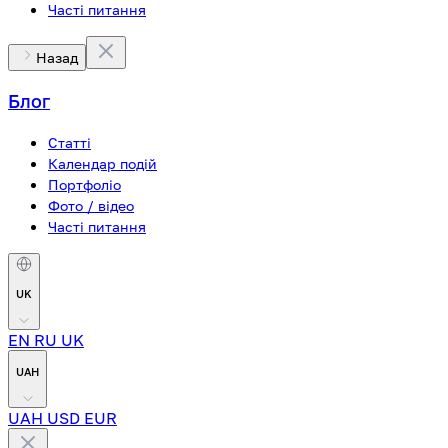
Часті питання
Назад
Блог
Статті
Календар подій
Портфоліо
Фото / відео
Часті питання
UK
EN
RU
UK
UAH
UAH
USD
EUR