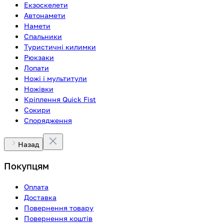
Екзоскелети
Автонамети
Намети
Спальники
Туристичні килимки
Рюкзаки
Лопати
Ножі і мультитули
Ножівки
Кріплення Quick Fist
Сокири
Спорядження
Назад
Покупцям
Оплата
Доставка
Повернення товару
Повернення коштів