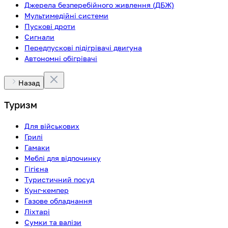
Джерела безперебійного живлення (ДБЖ)
Мультимедійні системи
Пускові дроти
Сигнали
Передпускові підігрівачі двигуна
Автономні обігрівачі
Назад
Туризм
Для військових
Грилі
Гамаки
Меблі для відпочинку
Гігієна
Туристичний посуд
Кунг-кемпер
Газове обладнання
Ліхтарі
Сумки та валізи