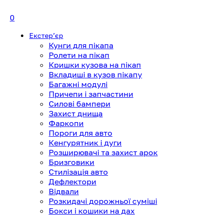
0
Екстерʼєр
Кунги для пікапа
Ролети на пікап
Кришки кузова на пікап
Вкладиші в кузов пікапу
Багажні модулі
Причепи і запчастини
Силові бампери
Захист днища
Фаркопи
Пороги для авто
Кенгурятник і дуги
Розширювачі та захист арок
Бризговики
Стилізація авто
Дефлектори
Відвали
Розкидачі дорожньої суміші
Бокси і кошики на дах