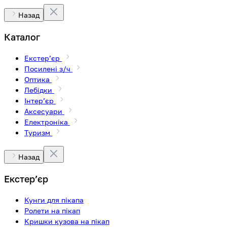
Назад
Каталог
Екстерʼєр
Посилені з/ч
Оптика
Лебідки
Інтерʼєр
Аксесуари
Електроніка
Туризм
Назад
Екстерʼєр
Кунги для пікапа
Ролети на пікап
Кришки кузова на пікап