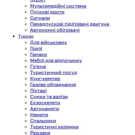
Мультимедійні системи
Пускові дроти
Сигнали
Передпускові підігрівачі двигуна
Автономні обігрівачі
Туризм
Для військових
Грилі
Гамаки
Меблі для відпочинку
Гігієна
Туристичний посуд
Кунг-кемпер
Газове обладнання
Ліхтарі
Сумки та валізи
Екзоскелети
Автонамети
Намети
Спальники
Туристичні килимки
Рюкзаки