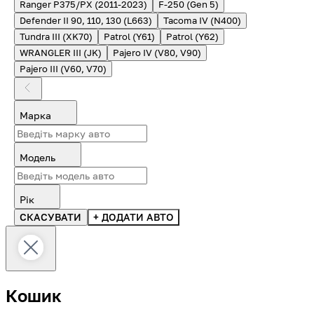
Ranger P375/PX (2011-2023)
F-250 (Gen 5)
Defender II 90, 110, 130 (L663)
Tacoma IV (N400)
Tundra III (XK70)
Patrol (Y61)
Patrol (Y62)
WRANGLER III (JK)
Pajero IV (V80, V90)
Pajero III (V60, V70)
Марка
Модель
Рік
СКАСУВАТИ
+ ДОДАТИ АВТО
Кошик