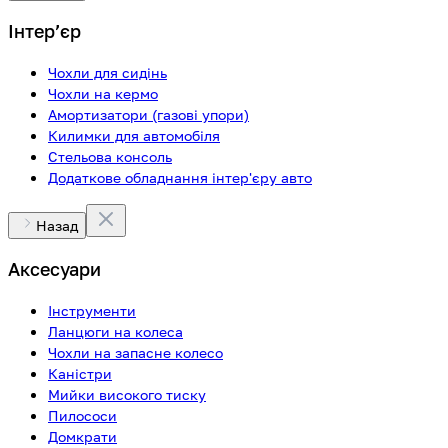
Інтерʼєр
Чохли для сидінь
Чохли на кермо
Амортизатори (газові упори)
Килимки для автомобіля
Стельова консоль
Додаткове обладнання інтер'єру авто
Назад
Аксесуари
Інструменти
Ланцюги на колеса
Чохли на запасне колесо
Каністри
Мийки високого тиску
Пилососи
Домкрати