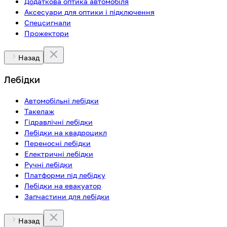
Додаткова оптика автомобіля
Аксесуари для оптики і підключення
Спецсигнали
Прожектори
Назад
Лебідки
Автомобільні лебідки
Такелаж
Гідравлічні лебідки
Лебідки на квадроцикл
Переносні лебідки
Електричні лебідки
Ручні лебідки
Платформи під лебідку
Лебідки на евакуатор
Запчастини для лебідки
Назад