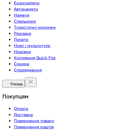
Екзоскелети
Автонамети
Намети
Спальники
Туристичні килимки
Рюкзаки
Лопати
Ножі і мультитули
Ножівки
Кріплення Quick Fist
Сокири
Спорядження
Назад
Покупцям
Оплата
Доставка
Повернення товару
Повернення коштів