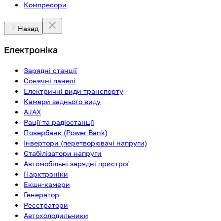
Компресори
Назад
Електроніка
Зарядні станції
Сонячні панелі
Електричні види транспорту
Камери заднього виду
AJAX
Рації та радіостанції
Повербанк (Power Bank)
Інвертори (перетворювачі напруги)
Стабілізатори напруги
Автомобільні зарядні пристрої
Парктроніки
Екшн-камери
Генератор
Реєстратори
Автохолодильники