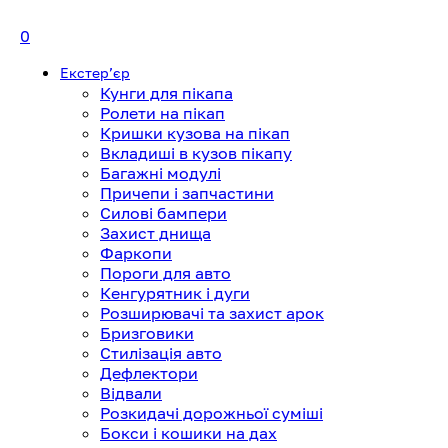
0
Екстерʼєр
Кунги для пікапа
Ролети на пікап
Кришки кузова на пікап
Вкладиші в кузов пікапу
Багажні модулі
Причепи і запчастини
Силові бампери
Захист днища
Фаркопи
Пороги для авто
Кенгурятник і дуги
Розширювачі та захист арок
Бризговики
Стилізація авто
Дефлектори
Відвали
Розкидачі дорожньої суміші
Бокси і кошики на дах