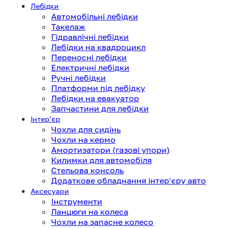
Лебідки
Автомобільні лебідки
Такелаж
Гідравлічні лебідки
Лебідки на квадроцикл
Переносні лебідки
Електричні лебідки
Ручні лебідки
Платформи під лебідку
Лебідки на евакуатор
Запчастини для лебідки
Інтерʼєр
Чохли для сидінь
Чохли на кермо
Амортизатори (газові упори)
Килимки для автомобіля
Стельова консоль
Додаткове обладнання інтер'єру авто
Аксесуари
Інструменти
Ланцюги на колеса
Чохли на запасне колесо