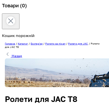
Товари
(0)
Кошик порожній
Головна
/
Каталог
/
Екстерʼєр
/
Ролети на пікап
/
Ролети для JAC
/
Ролети
для JAC T8
Назад
Ролети для JAC T8