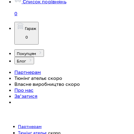
Список порівнянь
0
Гараж
0
Покупцям
Блог
Партнерам
Тюнінг ательє
скоро
Власне виробництво
скоро
Про нас
Зв’затися
Партнерам
Тюнінг ательє
скоро