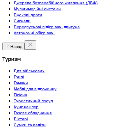
Джерела безперебійного живлення (ДБЖ)
Мультимедійні системи
Пускові дроти
Сигнали
Передпускові підігрівачі двигуна
Автономні обігрівачі
Назад
Туризм
Для військових
Грилі
Гамаки
Меблі для відпочинку
Гігієна
Туристичний посуд
Кунг-кемпер
Газове обладнання
Ліхтарі
Сумки та валізи