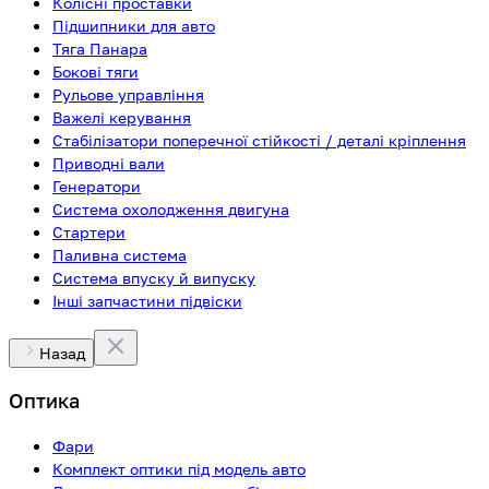
Колісні проставки
Підшипники для авто
Тяга Панара
Бокові тяги
Рульове управління
Важелі керування
Стабілізатори поперечної стійкості / деталі кріплення
Приводні вали
Генератори
Система охолодження двигуна
Стартери
Паливна система
Система впуску й випуску
Інші запчастини підвіски
Назад
Оптика
Фари
Комплект оптики під модель авто