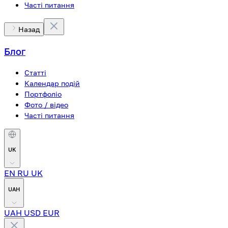
Часті питання
Назад
Блог
Статті
Календар подій
Портфоліо
Фото / відео
Часті питання
UK
EN
RU
UK
UAH
UAH
USD
EUR