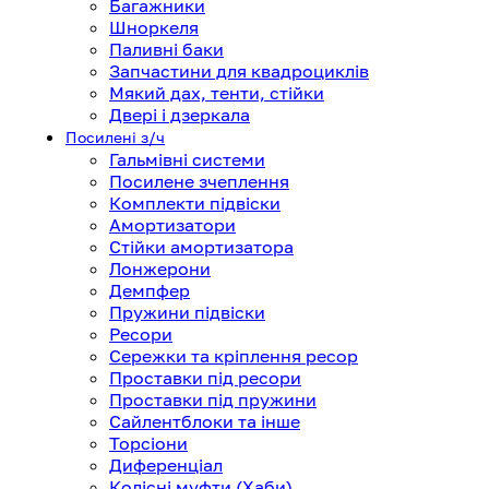
Багажники
Шноркеля
Паливні баки
Запчастини для квадроциклів
Мякий дах, тенти, стійки
Двері і дзеркала
Посилені з/ч
Гальмівні системи
Посилене зчеплення
Комплекти підвіски
Амортизатори
Стійки амортизатора
Лонжерони
Демпфер
Пружини підвіски
Ресори
Сережки та кріплення ресор
Проставки під ресори
Проставки під пружини
Сайлентблоки та інше
Торсіони
Диференціал
Колісні муфти (Хаби)