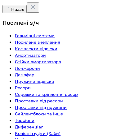
Назад
Посилені з/ч
Гальмівні системи
Посилене зчеплення
Комплекти підвіски
Амортизатори
Стійки амортизатора
Лонжерони
Демпфер
Пружини підвіски
Ресори
Сережки та кріплення ресор
Проставки під ресори
Проставки під пружини
Сайлентблоки та інше
Торсіони
Диференціал
Колісні муфти (Хаби)