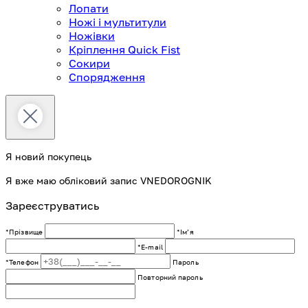
Лопати
Ножі і мультитули
Ножівки
Кріплення Quick Fist
Сокири
Спорядження
Я новий покупець
Я вже маю обліковий запис VNEDOROGNIK
Зареєструватись
*Прізвище
*Імʼя
*E-mail
*Телефон
Пароль
Повторний пароль