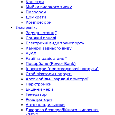
Каністри
Мийки високого тиску
Пилососи
Домкрати
Компресори
Електроніка
Зарядні станції
Сонячні панелі
Електричні види транспорту
Камери заднього виду
AJAX
Рації та радіостанції
Повербанк (Power Bank)
Інвертори (перетворювачі напруги)
Стабілізатори напруги
Автомобільні зарядні пристрої
Парктроніки
Екшн-камери
Генератор
Реєстратори
Автохолодильники
Джерела безперебійного живлення
(ДБЖ)