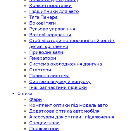
Колісні проставки
Підшипники для авто
Тяга Панара
Бокові тяги
Рульове управління
Важелі керування
Стабілізатори поперечної стійкості /
деталі кріплення
Приводні вали
Генератори
Система охолодження двигуна
Стартери
Паливна система
Система впуску й випуску
Інші запчастини підвіски
Оптика
Фари
Комплект оптики під модель авто
Додаткова оптика автомобіля
Аксесуари для оптики і підключення
Спецсигнали
Прожектори