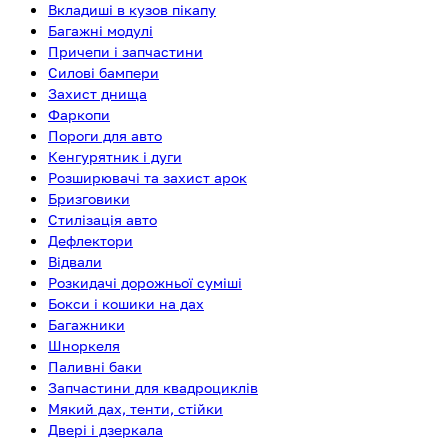
Вкладиші в кузов пікапу
Багажні модулі
Причепи і запчастини
Силові бампери
Захист днища
Фаркопи
Пороги для авто
Кенгурятник і дуги
Розширювачі та захист арок
Бризговики
Стилізація авто
Дефлектори
Відвали
Розкидачі дорожньої суміші
Бокси і кошики на дах
Багажники
Шноркеля
Паливні баки
Запчастини для квадроциклів
Мякий дах, тенти, стійки
Двері і дзеркала