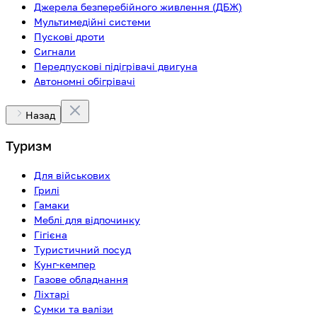
Джерела безперебійного живлення (ДБЖ)
Мультимедійні системи
Пускові дроти
Сигнали
Передпускові підігрівачі двигуна
Автономні обігрівачі
Назад
Туризм
Для військових
Грилі
Гамаки
Меблі для відпочинку
Гігієна
Туристичний посуд
Кунг-кемпер
Газове обладнання
Ліхтарі
Сумки та валізи