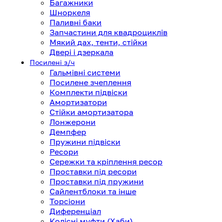
Багажники
Шноркеля
Паливні баки
Запчастини для квадроциклів
Мякий дах, тенти, стійки
Двері і дзеркала
Посилені з/ч
Гальмівні системи
Посилене зчеплення
Комплекти підвіски
Амортизатори
Стійки амортизатора
Лонжерони
Демпфер
Пружини підвіски
Ресори
Сережки та кріплення ресор
Проставки під ресори
Проставки під пружини
Сайлентблоки та інше
Торсіони
Диференціал
Колісні муфти (Хаби)