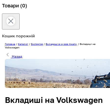
Товари
(0)
Кошик порожній
Головна
/
Каталог
/
Екстерʼєр
/
Вкладиші в кузов пікапу
/
Вкладиші на
Volkswagen
Назад
Вкладиші на Volkswagen