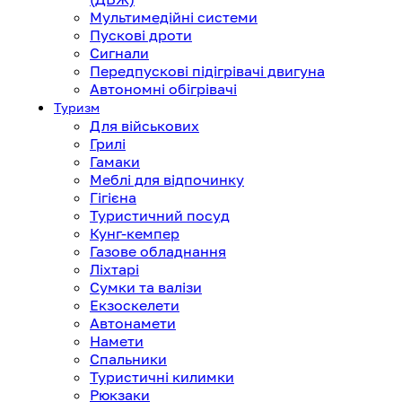
Мультимедійні системи
Пускові дроти
Сигнали
Передпускові підігрівачі двигуна
Автономні обігрівачі
Туризм
Для військових
Грилі
Гамаки
Меблі для відпочинку
Гігієна
Туристичний посуд
Кунг-кемпер
Газове обладнання
Ліхтарі
Сумки та валізи
Екзоскелети
Автонамети
Намети
Спальники
Туристичні килимки
Рюкзаки