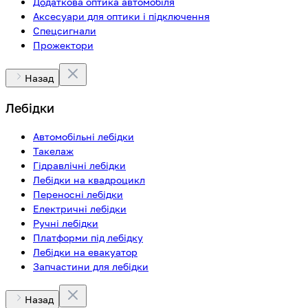
Додаткова оптика автомобіля
Аксесуари для оптики і підключення
Спецсигнали
Прожектори
Назад
Лебідки
Автомобільні лебідки
Такелаж
Гідравлічні лебідки
Лебідки на квадроцикл
Переносні лебідки
Електричні лебідки
Ручні лебідки
Платформи під лебідку
Лебідки на евакуатор
Запчастини для лебідки
Назад