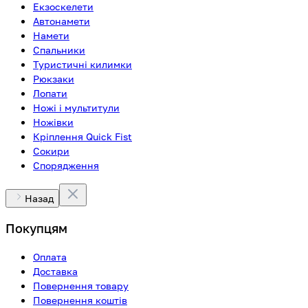
Екзоскелети
Автонамети
Намети
Спальники
Туристичні килимки
Рюкзаки
Лопати
Ножі і мультитули
Ножівки
Кріплення Quick Fist
Сокири
Спорядження
Назад
Покупцям
Оплата
Доставка
Повернення товару
Повернення коштів