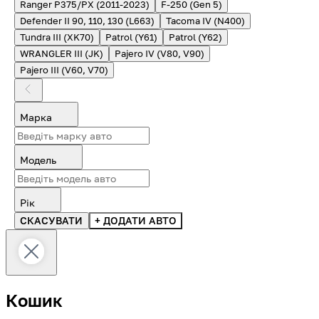
Ranger P375/PX (2011-2023)
F-250 (Gen 5)
Defender II 90, 110, 130 (L663)
Tacoma IV (N400)
Tundra III (XK70)
Patrol (Y61)
Patrol (Y62)
WRANGLER III (JK)
Pajero IV (V80, V90)
Pajero III (V60, V70)
Марка
Модель
Рік
СКАСУВАТИ
+ ДОДАТИ АВТО
Кошик