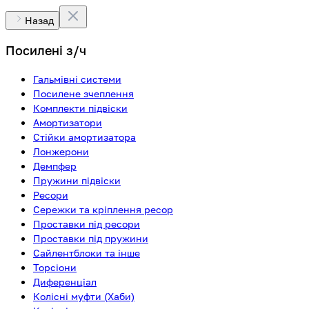
Назад
Посилені з/ч
Гальмівні системи
Посилене зчеплення
Комплекти підвіски
Амортизатори
Стійки амортизатора
Лонжерони
Демпфер
Пружини підвіски
Ресори
Сережки та кріплення ресор
Проставки під ресори
Проставки під пружини
Сайлентблоки та інше
Торсіони
Диференціал
Колісні муфти (Хаби)