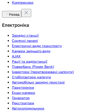
Компресори
Назад
Електроніка
Зарядні станції
Сонячні панелі
Електричні види транспорту
Камери заднього виду
AJAX
Рації та радіостанції
Повербанк (Power Bank)
Інвертори (перетворювачі напруги)
Стабілізатори напруги
Автомобільні зарядні пристрої
Парктроніки
Екшн-камери
Генератор
Реєстратори
Автохолодильники