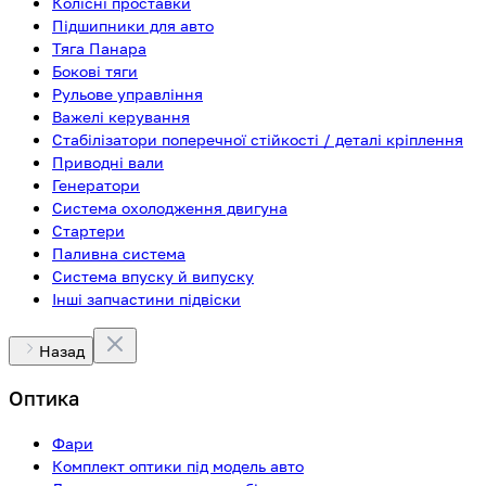
Колісні проставки
Підшипники для авто
Тяга Панара
Бокові тяги
Рульове управління
Важелі керування
Стабілізатори поперечної стійкості / деталі кріплення
Приводні вали
Генератори
Система охолодження двигуна
Стартери
Паливна система
Система впуску й випуску
Інші запчастини підвіски
Назад
Оптика
Фари
Комплект оптики під модель авто