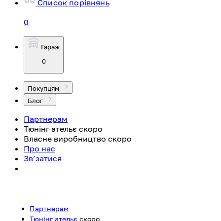
Список порівнянь
0
Гараж
0
Покупцям
Блог
Партнерам
Тюнінг ательє
скоро
Власне виробництво
скоро
Про нас
Зв’затися
Партнерам
Тюнінг ательє
скоро