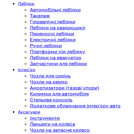
Лебідки
Автомобільні лебідки
Такелаж
Гідравлічні лебідки
Лебідки на квадроцикл
Переносні лебідки
Електричні лебідки
Ручні лебідки
Платформи під лебідку
Лебідки на евакуатор
Запчастини для лебідки
Інтерʼєр
Чохли для сидінь
Чохли на кермо
Амортизатори (газові упори)
Килимки для автомобіля
Стельова консоль
Додаткове обладнання інтер'єру авто
Аксесуари
Інструменти
Ланцюги на колеса
Чохли на запасне колесо