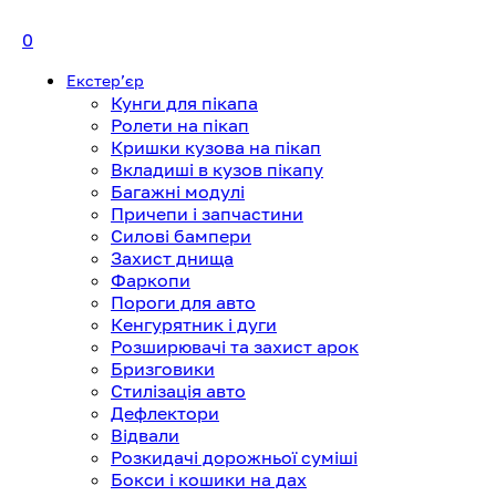
0
Екстерʼєр
Кунги для пікапа
Ролети на пікап
Кришки кузова на пікап
Вкладиші в кузов пікапу
Багажні модулі
Причепи і запчастини
Силові бампери
Захист днища
Фаркопи
Пороги для авто
Кенгурятник і дуги
Розширювачі та захист арок
Бризговики
Стилізація авто
Дефлектори
Відвали
Розкидачі дорожньої суміші
Бокси і кошики на дах