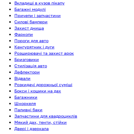
Вкладиші в кузов пікапу
Багажні модулі
Причепи і запчастини
Силові бампери
Захист днища
Фаркопи
Пороги для авто
Кенгурятник і дуги
Розширювачі та захист арок
Бризговики
Стилізація авто
Дефлектори
Відвали
Розкидачі дорожньої суміші
Бокси і кошики на дах
Багажники
Шноркеля
Паливні баки
Запчастини для квадроциклів
Мякий дах, тенти, стійки
Двері і дзеркала