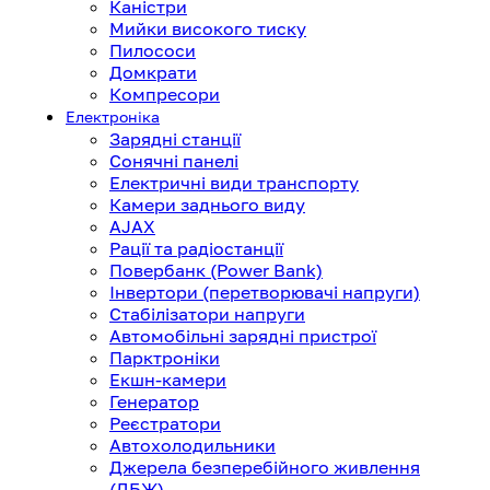
Каністри
Мийки високого тиску
Пилососи
Домкрати
Компресори
Електроніка
Зарядні станції
Сонячні панелі
Електричні види транспорту
Камери заднього виду
AJAX
Рації та радіостанції
Повербанк (Power Bank)
Інвертори (перетворювачі напруги)
Стабілізатори напруги
Автомобільні зарядні пристрої
Парктроніки
Екшн-камери
Генератор
Реєстратори
Автохолодильники
Джерела безперебійного живлення
(ДБЖ)