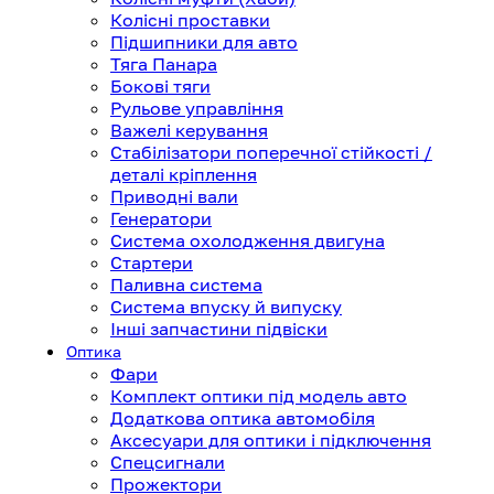
Колісні проставки
Підшипники для авто
Тяга Панара
Бокові тяги
Рульове управління
Важелі керування
Стабілізатори поперечної стійкості /
деталі кріплення
Приводні вали
Генератори
Система охолодження двигуна
Стартери
Паливна система
Система впуску й випуску
Інші запчастини підвіски
Оптика
Фари
Комплект оптики під модель авто
Додаткова оптика автомобіля
Аксесуари для оптики і підключення
Спецсигнали
Прожектори