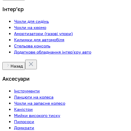
Інтерʼєр
Чохли для сидінь
Чохли на кермо
Амортизатори (газові упори)
Килимки для автомобіля
Стельова консоль
Додаткове обладнання інтер'єру авто
Назад
Аксесуари
Інструменти
Ланцюги на колеса
Чохли на запасне колесо
Каністри
Мийки високого тиску
Пилососи
Домкрати