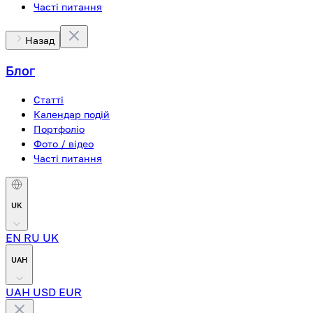
Часті питання
Назад
Блог
Статті
Календар подій
Портфоліо
Фото / відео
Часті питання
UK
EN
RU
UK
UAH
UAH
USD
EUR