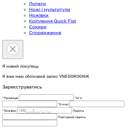
Лопати
Ножі і мультитули
Ножівки
Кріплення Quick Fist
Сокири
Спорядження
Я новий покупець
Я вже маю обліковий запис VNEDOROGNIK
Зареєструватись
*Прізвище
*Імʼя
*E-mail
*Телефон
Пароль
Повторний пароль