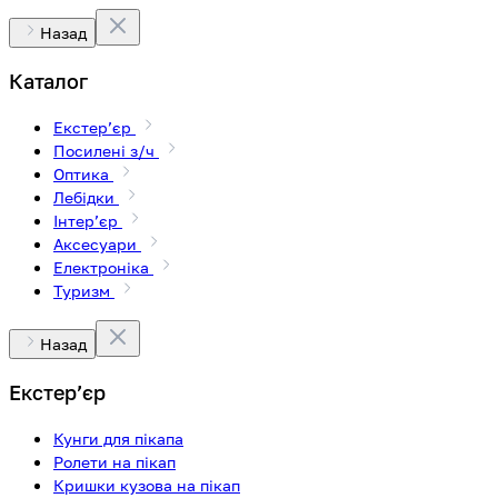
Назад
Каталог
Екстерʼєр
Посилені з/ч
Оптика
Лебідки
Інтерʼєр
Аксесуари
Електроніка
Туризм
Назад
Екстерʼєр
Кунги для пікапа
Ролети на пікап
Кришки кузова на пікап