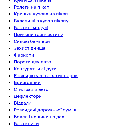
Кунги для пікапа
Ролети на пікап
Кришки кузова на пікап
Вкладиші в кузов пікапу
Багажні модулі
Причепи і запчастини
Силові бампери
Захист днища
Фаркопи
Пороги для авто
Кенгурятник і дуги
Розширювачі та захист арок
Бризговики
Стилізація авто
Дефлектори
Відвали
Розкидачі дорожньої суміші
Бокси і кошики на дах
Багажники