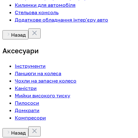
Килимки для автомобіля
Стельова консоль
Додаткове обладнання інтер'єру авто
Назад
Аксесуари
Інструменти
Ланцюги на колеса
Чохли на запасне колесо
Каністри
Мийки високого тиску
Пилососи
Домкрати
Компресори
Назад