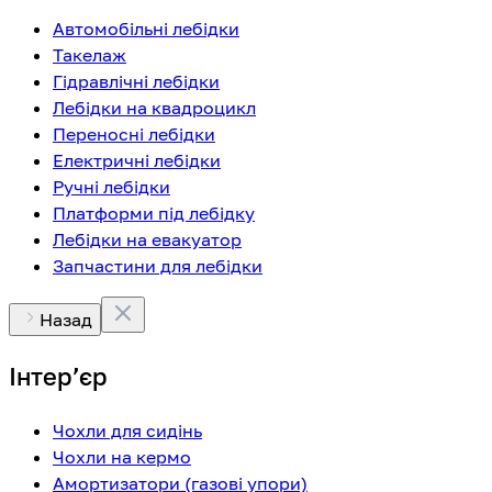
Автомобільні лебідки
Такелаж
Гідравлічні лебідки
Лебідки на квадроцикл
Переносні лебідки
Електричні лебідки
Ручні лебідки
Платформи під лебідку
Лебідки на евакуатор
Запчастини для лебідки
Назад
Інтерʼєр
Чохли для сидінь
Чохли на кермо
Амортизатори (газові упори)