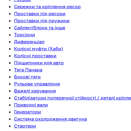
Сережки та кріплення ресор
Проставки під ресори
Проставки під пружини
Сайлентблоки та інше
Торсіони
Диференціал
Колісні муфти (Хаби)
Колісні проставки
Підшипники для авто
Тяга Панара
Бокові тяги
Рульове управління
Важелі керування
Стабілізатори поперечної стійкості / деталі кріпл
Приводні вали
Генератори
Система охолодження двигуна
Стартери