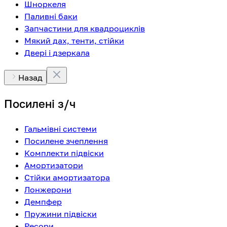
Шноркеля
Паливні баки
Запчастини для квадроциклів
Мякий дах, тенти, стійки
Двері і дзеркала
Назад
Посилені з/ч
Гальмівні системи
Посилене зчеплення
Комплекти підвіски
Амортизатори
Стійки амортизатора
Лонжерони
Демпфер
Пружини підвіски
Ресори