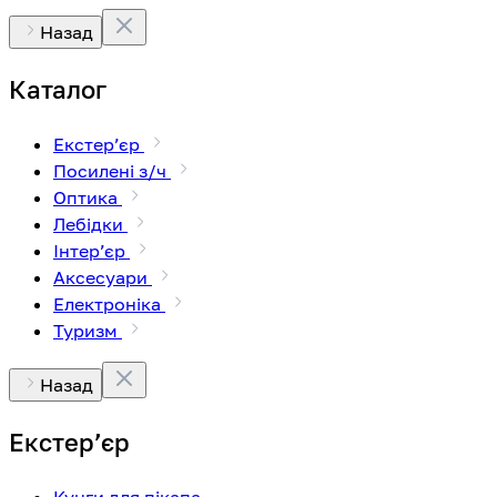
Назад
Каталог
Екстерʼєр
Посилені з/ч
Оптика
Лебідки
Інтерʼєр
Аксесуари
Електроніка
Туризм
Назад
Екстерʼєр