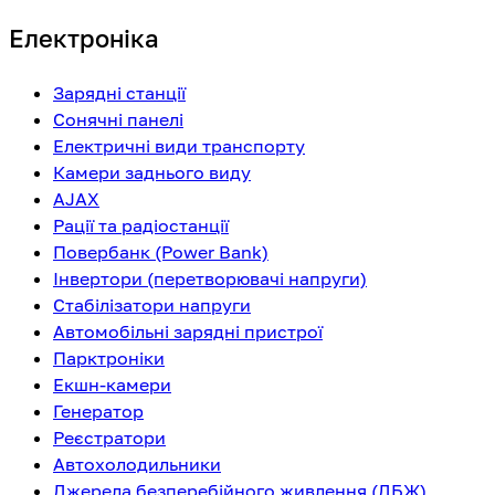
Електроніка
Зарядні станції
Сонячні панелі
Електричні види транспорту
Камери заднього виду
AJAX
Рації та радіостанції
Повербанк (Power Bank)
Інвертори (перетворювачі напруги)
Стабілізатори напруги
Автомобільні зарядні пристрої
Парктроніки
Екшн-камери
Генератор
Реєстратори
Автохолодильники
Джерела безперебійного живлення (ДБЖ)