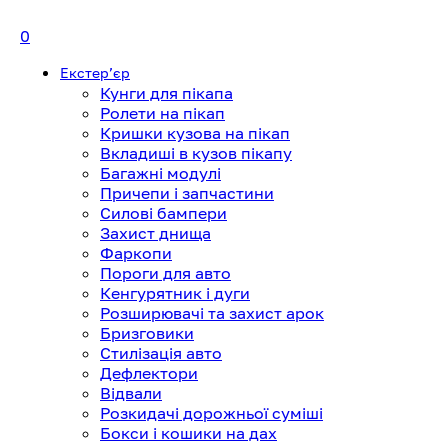
0
Екстерʼєр
Кунги для пікапа
Ролети на пікап
Кришки кузова на пікап
Вкладиші в кузов пікапу
Багажні модулі
Причепи і запчастини
Силові бампери
Захист днища
Фаркопи
Пороги для авто
Кенгурятник і дуги
Розширювачі та захист арок
Бризговики
Стилізація авто
Дефлектори
Відвали
Розкидачі дорожньої суміші
Бокси і кошики на дах