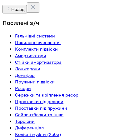
Назад
Посилені з/ч
Гальмівні системи
Посилене зчеплення
Комплекти підвіски
Амортизатори
Стійки амортизатора
Лонжерони
Демпфер
Пружини підвіски
Ресори
Сережки та кріплення ресор
Проставки під ресори
Проставки під пружини
Сайлентблоки та інше
Торсіони
Диференціал
Колісні муфти (Хаби)