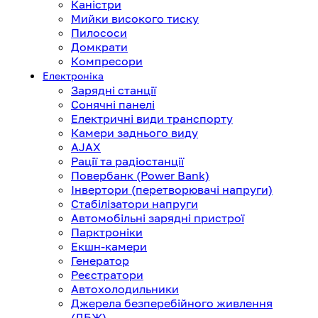
Каністри
Мийки високого тиску
Пилососи
Домкрати
Компресори
Електроніка
Зарядні станції
Сонячні панелі
Електричні види транспорту
Камери заднього виду
AJAX
Рації та радіостанції
Повербанк (Power Bank)
Інвертори (перетворювачі напруги)
Стабілізатори напруги
Автомобільні зарядні пристрої
Парктроніки
Екшн-камери
Генератор
Реєстратори
Автохолодильники
Джерела безперебійного живлення
(ДБЖ)