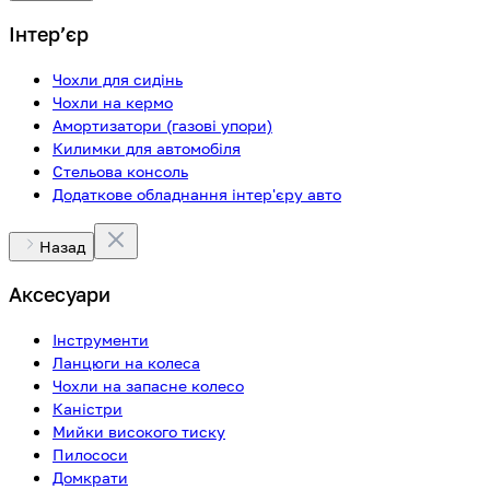
Інтерʼєр
Чохли для сидінь
Чохли на кермо
Амортизатори (газові упори)
Килимки для автомобіля
Стельова консоль
Додаткове обладнання інтер'єру авто
Назад
Аксесуари
Інструменти
Ланцюги на колеса
Чохли на запасне колесо
Каністри
Мийки високого тиску
Пилососи
Домкрати