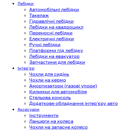
Лебідки
Автомобільні лебідки
Такелаж
Гідравлічні лебідки
Лебідки на квадроцикл
Переносні лебідки
Електричні лебідки
Ручні лебідки
Платформи під лебідку
Лебідки на евакуатор
Запчастини для лебідки
Інтерʼєр
Чохли для сидінь
Чохли на кермо
Амортизатори (газові упори)
Килимки для автомобіля
Стельова консоль
Додаткове обладнання інтер'єру авто
Аксесуари
Інструменти
Ланцюги на колеса
Чохли на запасне колесо