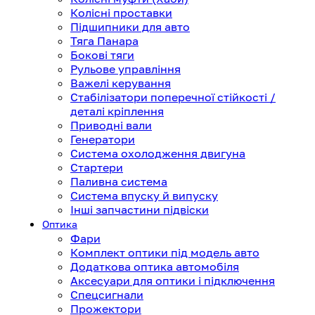
Колісні проставки
Підшипники для авто
Тяга Панара
Бокові тяги
Рульове управління
Важелі керування
Стабілізатори поперечної стійкості /
деталі кріплення
Приводні вали
Генератори
Система охолодження двигуна
Стартери
Паливна система
Система впуску й випуску
Інші запчастини підвіски
Оптика
Фари
Комплект оптики під модель авто
Додаткова оптика автомобіля
Аксесуари для оптики і підключення
Спецсигнали
Прожектори