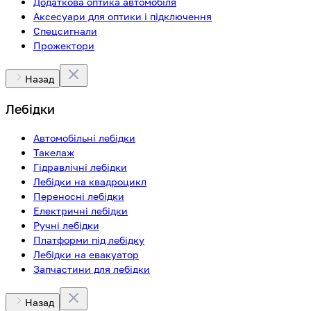
Додаткова оптика автомобіля
Аксесуари для оптики і підключення
Спецсигнали
Прожектори
Назад
Лебідки
Автомобільні лебідки
Такелаж
Гідравлічні лебідки
Лебідки на квадроцикл
Переносні лебідки
Електричні лебідки
Ручні лебідки
Платформи під лебідку
Лебідки на евакуатор
Запчастини для лебідки
Назад