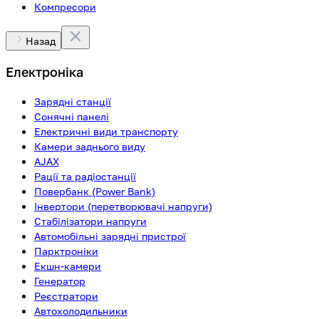
Компресори
Назад
Електроніка
Зарядні станції
Сонячні панелі
Електричні види транспорту
Камери заднього виду
AJAX
Рації та радіостанції
Повербанк (Power Bank)
Інвертори (перетворювачі напруги)
Стабілізатори напруги
Автомобільні зарядні пристрої
Парктроніки
Екшн-камери
Генератор
Реєстратори
Автохолодильники