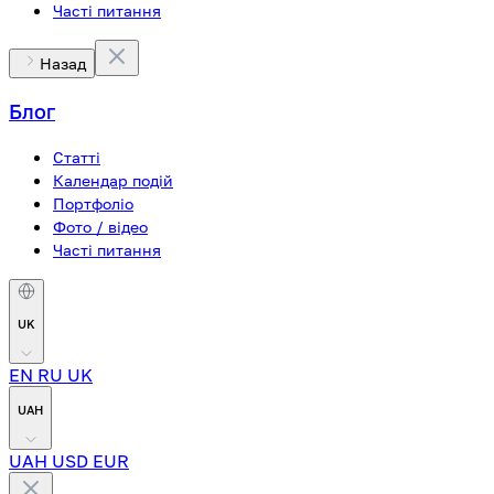
Часті питання
Назад
Блог
Статті
Календар подій
Портфоліо
Фото / відео
Часті питання
UK
EN
RU
UK
UAH
UAH
USD
EUR