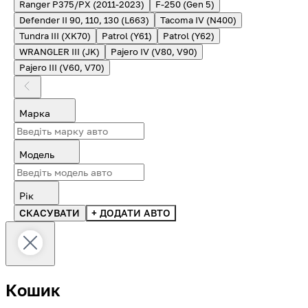
Ranger P375/PX (2011-2023)
F-250 (Gen 5)
Defender II 90, 110, 130 (L663)
Tacoma IV (N400)
Tundra III (XK70)
Patrol (Y61)
Patrol (Y62)
WRANGLER III (JK)
Pajero IV (V80, V90)
Pajero III (V60, V70)
Марка
Модель
Рік
СКАСУВАТИ
+ ДОДАТИ АВТО
Кошик