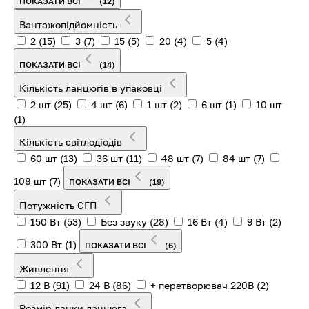
ПОКАЗАТИ ВСІ
(12)
Вантажопідйомність
2
(15)
3
(7)
15
(5)
20
(4)
5
(4)
ПОКАЗАТИ ВСІ
(14)
Кількість ланцюгів в упаковці
2 шт
(25)
4 шт
(6)
1 шт
(2)
6 шт
(1)
10 шт
(1)
Кількість світлодіодів
60 шт
(13)
36 шт
(11)
48 шт
(7)
84 шт
(7)
108 шт
(7)
ПОКАЗАТИ ВСІ
(19)
Потужність СГП
150 Вт
(53)
Без звуку
(28)
16 Вт
(4)
9 Вт
(2)
300 Вт
(1)
ПОКАЗАТИ ВСІ
(6)
Живлення
12 В
(91)
24 В
(86)
+ перетворювач 220В
(2)
Розмір ланки ланцюга