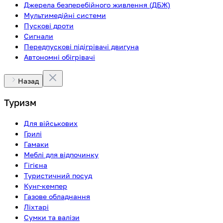
Джерела безперебійного живлення (ДБЖ)
Мультимедійні системи
Пускові дроти
Сигнали
Передпускові підігрівачі двигуна
Автономні обігрівачі
Назад
Туризм
Для військових
Грилі
Гамаки
Меблі для відпочинку
Гігієна
Туристичний посуд
Кунг-кемпер
Газове обладнання
Ліхтарі
Сумки та валізи