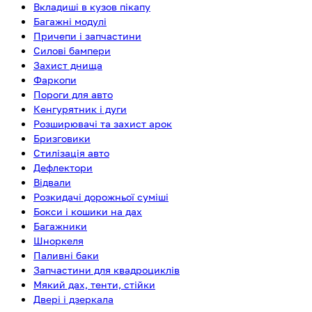
Вкладиші в кузов пікапу
Багажні модулі
Причепи і запчастини
Силові бампери
Захист днища
Фаркопи
Пороги для авто
Кенгурятник і дуги
Розширювачі та захист арок
Бризговики
Стилізація авто
Дефлектори
Відвали
Розкидачі дорожньої суміші
Бокси і кошики на дах
Багажники
Шноркеля
Паливні баки
Запчастини для квадроциклів
Мякий дах, тенти, стійки
Двері і дзеркала