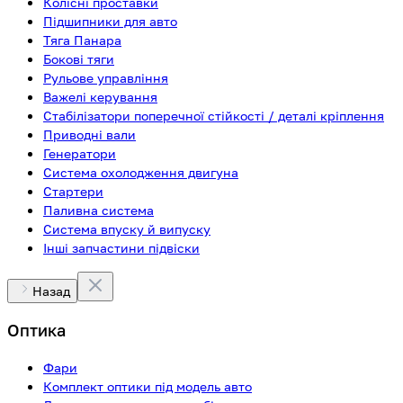
Колісні проставки
Підшипники для авто
Тяга Панара
Бокові тяги
Рульове управління
Важелі керування
Стабілізатори поперечної стійкості / деталі кріплення
Приводні вали
Генератори
Система охолодження двигуна
Стартери
Паливна система
Система впуску й випуску
Інші запчастини підвіски
Назад
Оптика
Фари
Комплект оптики під модель авто