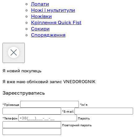
Лопати
Ножі і мультитули
Ножівки
Кріплення Quick Fist
Сокири
Спорядження
Я новий покупець
Я вже маю обліковий запис VNEDOROGNIK
Зареєструватись
*Прізвище
*Імʼя
*E-mail
*Телефон
Пароль
Повторний пароль