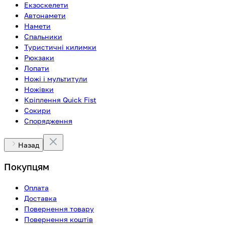
Екзоскелети
Автонамети
Намети
Спальники
Туристичні килимки
Рюкзаки
Лопати
Ножі і мультитули
Ножівки
Кріплення Quick Fist
Сокири
Спорядження
Назад
Покупцям
Оплата
Доставка
Повернення товару
Повернення коштів