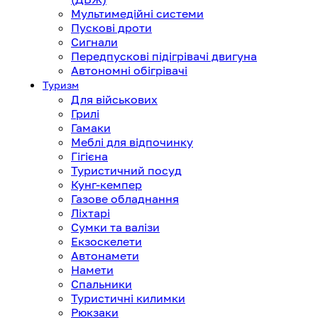
Мультимедійні системи
Пускові дроти
Сигнали
Передпускові підігрівачі двигуна
Автономні обігрівачі
Туризм
Для військових
Грилі
Гамаки
Меблі для відпочинку
Гігієна
Туристичний посуд
Кунг-кемпер
Газове обладнання
Ліхтарі
Сумки та валізи
Екзоскелети
Автонамети
Намети
Спальники
Туристичні килимки
Рюкзаки