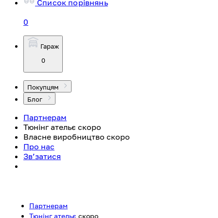
Список порівнянь
0
Гараж
0
Покупцям
Блог
Партнерам
Тюнінг ательє
скоро
Власне виробництво
скоро
Про нас
Зв’затися
Партнерам
Тюнінг ательє
скоро