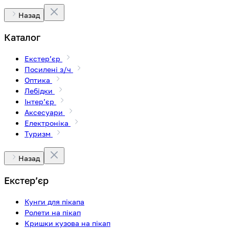
Назад
Каталог
Екстерʼєр
Посилені з/ч
Оптика
Лебідки
Інтерʼєр
Аксесуари
Електроніка
Туризм
Назад
Екстерʼєр
Кунги для пікапа
Ролети на пікап
Кришки кузова на пікап