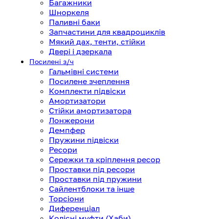
Багажники
Шноркеля
Паливні баки
Запчастини для квадроциклів
Мякий дах, тенти, стійки
Двері і дзеркала
Посилені з/ч
Гальмівні системи
Посилене зчеплення
Комплекти підвіски
Амортизатори
Стійки амортизатора
Лонжерони
Демпфер
Пружини підвіски
Ресори
Сережки та кріплення ресор
Проставки під ресори
Проставки під пружини
Сайлентблоки та інше
Торсіони
Диференціал
Колісні муфти (Хаби)