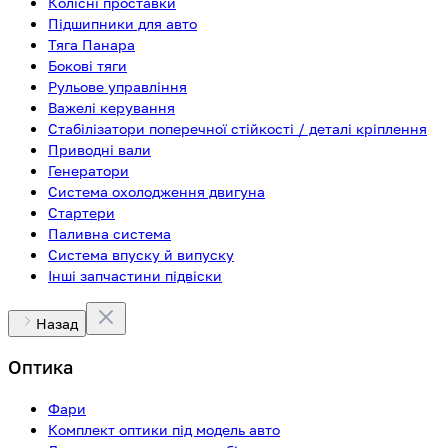
Колісні проставки
Підшипники для авто
Тяга Панара
Бокові тяги
Рульове управління
Важелі керування
Стабілізатори поперечної стійкості / деталі кріплення
Приводні вали
Генератори
Система охолодження двигуна
Стартери
Паливна система
Система впуску й випуску
Інші запчастини підвіски
Назад
Оптика
Фари
Комплект оптики під модель авто