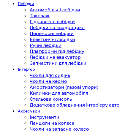
Лебідки
Автомобільні лебідки
Такелаж
Гідравлічні лебідки
Лебідки на квадроцикл
Переносні лебідки
Електричні лебідки
Ручні лебідки
Платформи під лебідку
Лебідки на евакуатор
Запчастини для лебідки
Інтерʼєр
Чохли для сидінь
Чохли на кермо
Амортизатори (газові упори)
Килимки для автомобіля
Стельова консоль
Додаткове обладнання інтер'єру авто
Аксесуари
Інструменти
Ланцюги на колеса
Чохли на запасне колесо