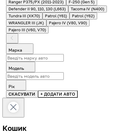
Ranger P375/PX (2011-2023)
F-250 (Gen 5)
Defender II 90, 110, 130 (L663)
Tacoma IV (N400)
Tundra III (XK70)
Patrol (Y61)
Patrol (Y62)
WRANGLER III (JK)
Pajero IV (V80, V90)
Pajero III (V60, V70)
Марка
Модель
Рік
СКАСУВАТИ
+ ДОДАТИ АВТО
Кошик