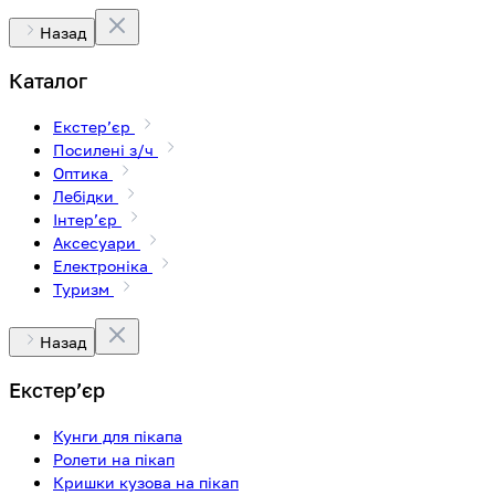
Назад
Каталог
Екстерʼєр
Посилені з/ч
Оптика
Лебідки
Інтерʼєр
Аксесуари
Електроніка
Туризм
Назад
Екстерʼєр
Кунги для пікапа
Ролети на пікап
Кришки кузова на пікап