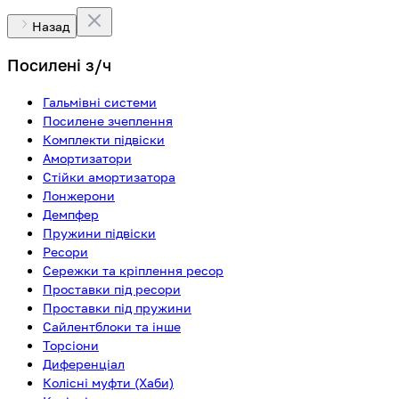
Назад
Посилені з/ч
Гальмівні системи
Посилене зчеплення
Комплекти підвіски
Амортизатори
Стійки амортизатора
Лонжерони
Демпфер
Пружини підвіски
Ресори
Сережки та кріплення ресор
Проставки під ресори
Проставки під пружини
Сайлентблоки та інше
Торсіони
Диференціал
Колісні муфти (Хаби)