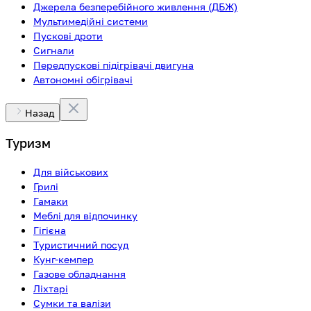
Джерела безперебійного живлення (ДБЖ)
Мультимедійні системи
Пускові дроти
Сигнали
Передпускові підігрівачі двигуна
Автономні обігрівачі
Назад
Туризм
Для військових
Грилі
Гамаки
Меблі для відпочинку
Гігієна
Туристичний посуд
Кунг-кемпер
Газове обладнання
Ліхтарі
Сумки та валізи