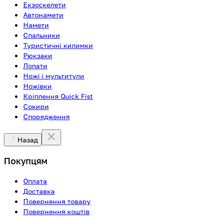
Екзоскелети
Автонамети
Намети
Спальники
Туристичні килимки
Рюкзаки
Лопати
Ножі і мультитули
Ножівки
Кріплення Quick Fist
Сокири
Спорядження
Назад
Покупцям
Оплата
Доставка
Повернення товару
Повернення коштів