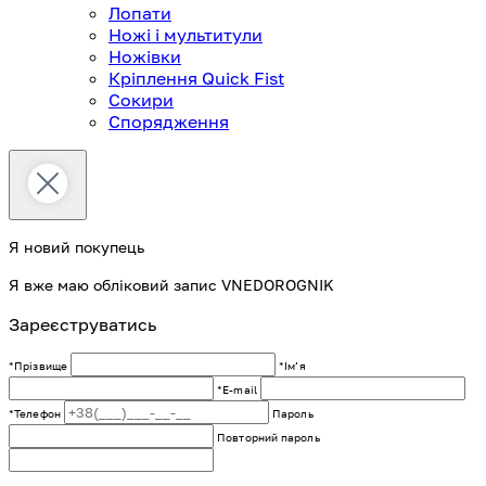
Лопати
Ножі і мультитули
Ножівки
Кріплення Quick Fist
Сокири
Спорядження
Я новий покупець
Я вже маю обліковий запис VNEDOROGNIK
Зареєструватись
*Прізвище
*Імʼя
*E-mail
*Телефон
Пароль
Повторний пароль