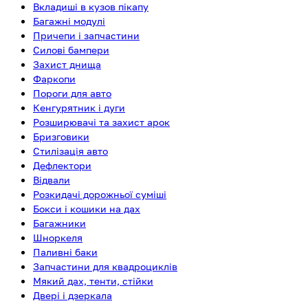
Вкладиші в кузов пікапу
Багажні модулі
Причепи і запчастини
Силові бампери
Захист днища
Фаркопи
Пороги для авто
Кенгурятник і дуги
Розширювачі та захист арок
Бризговики
Стилізація авто
Дефлектори
Відвали
Розкидачі дорожньої суміші
Бокси і кошики на дах
Багажники
Шноркеля
Паливні баки
Запчастини для квадроциклів
Мякий дах, тенти, стійки
Двері і дзеркала