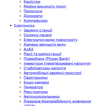
Каністри
Мийки високого тиску
Пилососи
Домкрати
Компресори
Електроніка
Зарядні станції
Сонячні панелі
Електричні види транспорту
Камери заднього виду
AJAX
Рації та радіостанції
Повербанк (Power Bank)
Інвертори (перетворювачі напруги)
Стабілізатори напруги
Автомобільні зарядні пристрої
Парктроніки
Екшн-камери
Генератор
Реєстратори
Автохолодильники
Джерела безперебійного живлення
(ДБЖ)