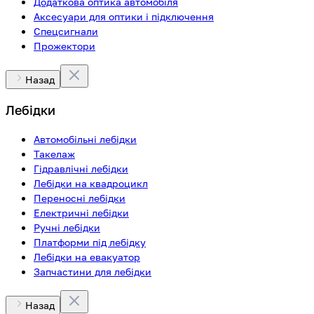
Додаткова оптика автомобіля
Аксесуари для оптики і підключення
Спецсигнали
Прожектори
Назад
Лебідки
Автомобільні лебідки
Такелаж
Гідравлічні лебідки
Лебідки на квадроцикл
Переносні лебідки
Електричні лебідки
Ручні лебідки
Платформи під лебідку
Лебідки на евакуатор
Запчастини для лебідки
Назад