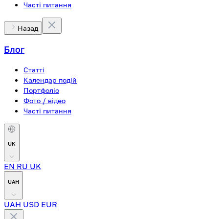
Часті питання
Назад
Блог
Статті
Календар подій
Портфоліо
Фото / відео
Часті питання
UK
EN
RU
UK
UAH
UAH
USD
EUR