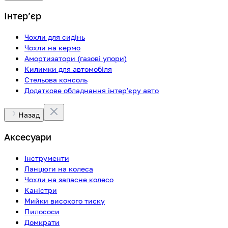
Інтерʼєр
Чохли для сидінь
Чохли на кермо
Амортизатори (газові упори)
Килимки для автомобіля
Стельова консоль
Додаткове обладнання інтер'єру авто
Назад
Аксесуари
Інструменти
Ланцюги на колеса
Чохли на запасне колесо
Каністри
Мийки високого тиску
Пилососи
Домкрати