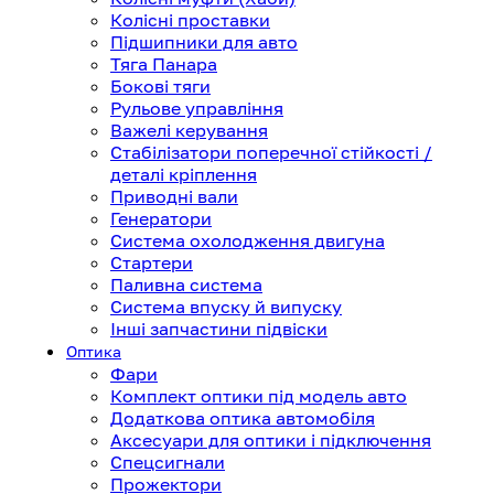
Колісні проставки
Підшипники для авто
Тяга Панара
Бокові тяги
Рульове управління
Важелі керування
Стабілізатори поперечної стійкості /
деталі кріплення
Приводні вали
Генератори
Система охолодження двигуна
Стартери
Паливна система
Система впуску й випуску
Інші запчастини підвіски
Оптика
Фари
Комплект оптики під модель авто
Додаткова оптика автомобіля
Аксесуари для оптики і підключення
Спецсигнали
Прожектори