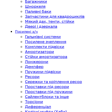
Багажники
Шноркеля
Паливні баки
Запчастини для квадроциклів
Мякий дах, тенти, стійки
Двері і дзеркала
Посилені з/ч
Гальмівні системи
Посилене зчеплення
Комплекти підвіски
Амортизатори
Стійки амортизатора
Лонжерони
Демпфер
Пружини підвіски
Ресори
Сережки та кріплення ресор
Проставки під ресори
Проставки під пружини
Сайлентблоки та інше
Торсіони
Диференціал
Колісні муфти (Хаби)