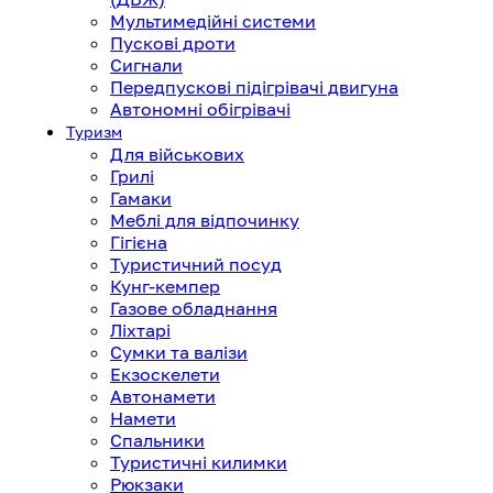
Мультимедійні системи
Пускові дроти
Сигнали
Передпускові підігрівачі двигуна
Автономні обігрівачі
Туризм
Для військових
Грилі
Гамаки
Меблі для відпочинку
Гігієна
Туристичний посуд
Кунг-кемпер
Газове обладнання
Ліхтарі
Сумки та валізи
Екзоскелети
Автонамети
Намети
Спальники
Туристичні килимки
Рюкзаки