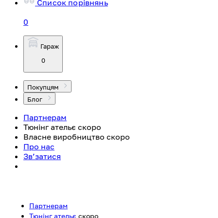
Список порівнянь
0
Гараж
0
Покупцям
Блог
Партнерам
Тюнінг ательє
скоро
Власне виробництво
скоро
Про нас
Зв’затися
Партнерам
Тюнінг ательє
скоро