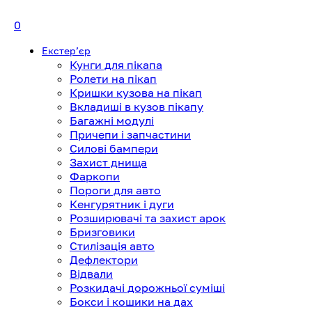
0
Екстерʼєр
Кунги для пікапа
Ролети на пікап
Кришки кузова на пікап
Вкладиші в кузов пікапу
Багажні модулі
Причепи і запчастини
Силові бампери
Захист днища
Фаркопи
Пороги для авто
Кенгурятник і дуги
Розширювачі та захист арок
Бризговики
Стилізація авто
Дефлектори
Відвали
Розкидачі дорожньої суміші
Бокси і кошики на дах