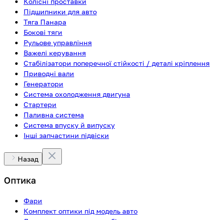
Колісні проставки
Підшипники для авто
Тяга Панара
Бокові тяги
Рульове управління
Важелі керування
Стабілізатори поперечної стійкості / деталі кріплення
Приводні вали
Генератори
Система охолодження двигуна
Стартери
Паливна система
Система впуску й випуску
Інші запчастини підвіски
Назад
Оптика
Фари
Комплект оптики під модель авто