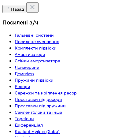
Назад
Посилені з/ч
Гальмівні системи
Посилене зчеплення
Комплекти підвіски
Амортизатори
Стійки амортизатора
Лонжерони
Демпфер
Пружини підвіски
Ресори
Сережки та кріплення ресор
Проставки під ресори
Проставки під пружини
Сайлентблоки та інше
Торсіони
Диференціал
Колісні муфти (Хаби)