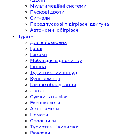
Мультимедійні системи
Пускові дроти
Сигнали
Передпускові підігрівачі двигуна
Автономні обігрівачі
Туризм
Для військових
Грилі
Гамаки
Меблі для відпочинку
Гігієна
Туристичний посуд
Кунг-кемпер
Газове обладнання
Ліхтарі
Сумки та валізи
Екзоскелети
Автонамети
Намети
Спальники
Туристичні килимки
Рюкзаки