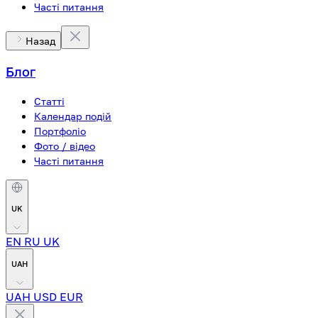
Часті питання
Назад
Блог
Статті
Календар подій
Портфоліо
Фото / відео
Часті питання
UK
EN
RU
UK
UAH
UAH
USD
EUR