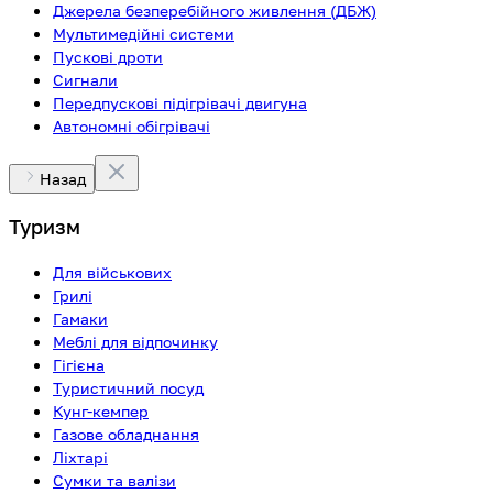
Джерела безперебійного живлення (ДБЖ)
Мультимедійні системи
Пускові дроти
Сигнали
Передпускові підігрівачі двигуна
Автономні обігрівачі
Назад
Туризм
Для військових
Грилі
Гамаки
Меблі для відпочинку
Гігієна
Туристичний посуд
Кунг-кемпер
Газове обладнання
Ліхтарі
Сумки та валізи