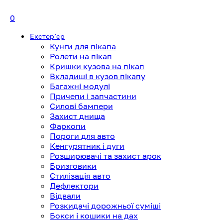
0
Екстерʼєр
Кунги для пікапа
Ролети на пікап
Кришки кузова на пікап
Вкладиші в кузов пікапу
Багажні модулі
Причепи і запчастини
Силові бампери
Захист днища
Фаркопи
Пороги для авто
Кенгурятник і дуги
Розширювачі та захист арок
Бризговики
Стилізація авто
Дефлектори
Відвали
Розкидачі дорожньої суміші
Бокси і кошики на дах