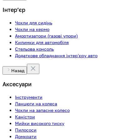
Інтерʼєр
Чохли для сидінь
Чохли на кермо
Амортизатори (газові упори)
Килимки для автомобіля
Стельова консоль
Додаткове обладнання інтер'єру авто
Назад
Аксесуари
Інструменти
Ланцюги на колеса
Чохли на запасне колесо
Каністри
Мийки високого тиску
Пилососи
Домкрати