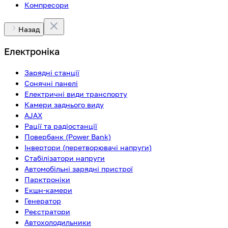
Компресори
Назад
Електроніка
Зарядні станції
Сонячні панелі
Електричні види транспорту
Камери заднього виду
AJAX
Рації та радіостанції
Повербанк (Power Bank)
Інвертори (перетворювачі напруги)
Стабілізатори напруги
Автомобільні зарядні пристрої
Парктроніки
Екшн-камери
Генератор
Реєстратори
Автохолодильники