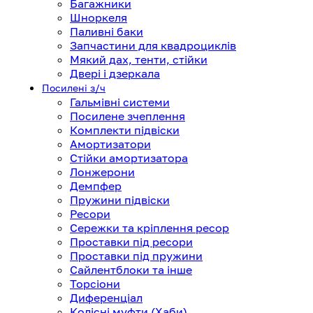
Багажники
Шноркеля
Паливні баки
Запчастини для квадроциклів
Мякий дах, тенти, стійки
Двері і дзеркала
Посилені з/ч
Гальмівні системи
Посилене зчеплення
Комплекти підвіски
Амортизатори
Стійки амортизатора
Лонжерони
Демпфер
Пружини підвіски
Ресори
Сережки та кріплення ресор
Проставки під ресори
Проставки під пружини
Сайлентблоки та інше
Торсіони
Диференціал
Колісні муфти (Хаби)