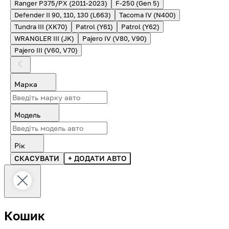
Ranger P375/PX (2011-2023)
F-250 (Gen 5)
Defender II 90, 110, 130 (L663)
Tacoma IV (N400)
Tundra III (XK70)
Patrol (Y61)
Patrol (Y62)
WRANGLER III (JK)
Pajero IV (V80, V90)
Pajero III (V60, V70)
Марка
Модель
Рік
СКАСУВАТИ
+ ДОДАТИ АВТО
Кошик