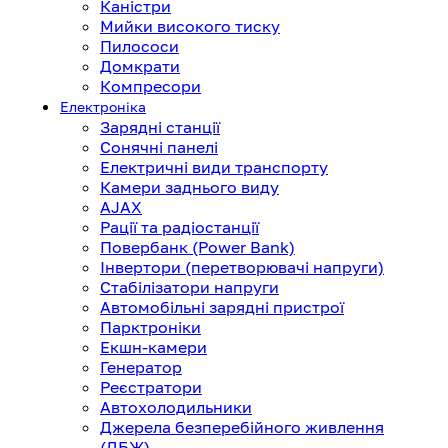
Каністри
Мийки високого тиску
Пилососи
Домкрати
Компресори
Електроніка
Зарядні станції
Сонячні панелі
Електричні види транспорту
Камери заднього виду
AJAX
Рації та радіостанції
Повербанк (Power Bank)
Інвертори (перетворювачі напруги)
Стабілізатори напруги
Автомобільні зарядні пристрої
Парктроніки
Екшн-камери
Генератор
Реєстратори
Автохолодильники
Джерела безперебійного живлення
(ДБЖ)