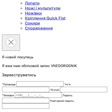
Лопати
Ножі і мультитули
Ножівки
Кріплення Quick Fist
Сокири
Спорядження
Я новий покупець
Я вже маю обліковий запис VNEDOROGNIK
Зареєструватись
*Прізвище
*Імʼя
*E-mail
*Телефон
Пароль
Повторний пароль