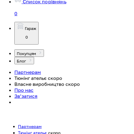
Список порівнянь
0
Гараж
0
Покупцям
Блог
Партнерам
Тюнінг ательє
скоро
Власне виробництво
скоро
Про нас
Зв’затися
Партнерам
Тюнінг ательє
скоро