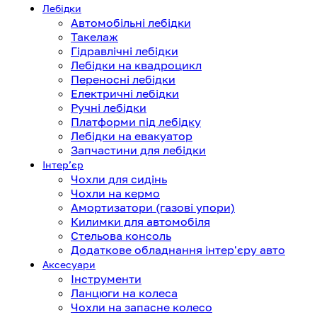
Лебідки
Автомобільні лебідки
Такелаж
Гідравлічні лебідки
Лебідки на квадроцикл
Переносні лебідки
Електричні лебідки
Ручні лебідки
Платформи під лебідку
Лебідки на евакуатор
Запчастини для лебідки
Інтерʼєр
Чохли для сидінь
Чохли на кермо
Амортизатори (газові упори)
Килимки для автомобіля
Стельова консоль
Додаткове обладнання інтер'єру авто
Аксесуари
Інструменти
Ланцюги на колеса
Чохли на запасне колесо