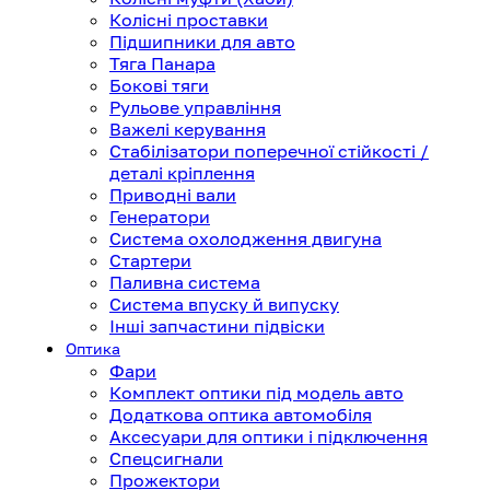
Колісні проставки
Підшипники для авто
Тяга Панара
Бокові тяги
Рульове управління
Важелі керування
Стабілізатори поперечної стійкості /
деталі кріплення
Приводні вали
Генератори
Система охолодження двигуна
Стартери
Паливна система
Система впуску й випуску
Інші запчастини підвіски
Оптика
Фари
Комплект оптики під модель авто
Додаткова оптика автомобіля
Аксесуари для оптики і підключення
Спецсигнали
Прожектори