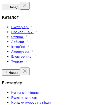
Назад
Каталог
Екстерʼєр
Посилені з/ч
Оптика
Лебідки
Інтерʼєр
Аксесуари
Електроніка
Туризм
Назад
Екстерʼєр
Кунги для пікапа
Ролети на пікап
Кришки кузова на пікап