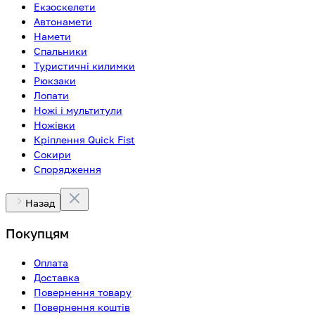
Екзоскелети
Автонамети
Намети
Спальники
Туристичні килимки
Рюкзаки
Лопати
Ножі і мультитули
Ножівки
Кріплення Quick Fist
Сокири
Спорядження
Назад
Покупцям
Оплата
Доставка
Повернення товару
Повернення коштів