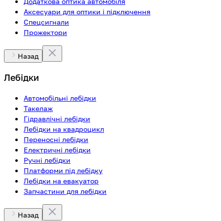
Додаткова оптика автомобіля
Аксесуари для оптики і підключення
Спецсигнали
Прожектори
Назад
Лебідки
Автомобільні лебідки
Такелаж
Гідравлічні лебідки
Лебідки на квадроцикл
Переносні лебідки
Електричні лебідки
Ручні лебідки
Платформи під лебідку
Лебідки на евакуатор
Запчастини для лебідки
Назад