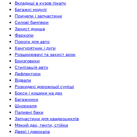
Вкладиші в кузов пікапу
Багажні модулі
Причепи і запчастини
Силові бампери
Захист днища
Фаркопи
Пороги для авто
Кенгурятник і дуги
Розширювачі та захист арок
Бризговики
Стилізація авто
Дефлектори
Відвали
Розкидачі дорожньої суміші
Бокси і кошики на дах
Багажники
Шноркеля
Паливні баки
Запчастини для квадроциклів
Мякий дах, тенти, стійки
Двері і дзеркала