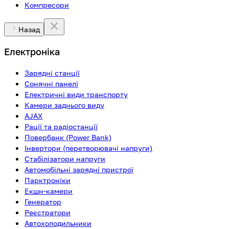
Компресори
Назад
Електроніка
Зарядні станції
Сонячні панелі
Електричні види транспорту
Камери заднього виду
AJAX
Рації та радіостанції
Повербанк (Power Bank)
Інвертори (перетворювачі напруги)
Стабілізатори напруги
Автомобільні зарядні пристрої
Парктроніки
Екшн-камери
Генератор
Реєстратори
Автохолодильники