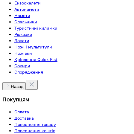
Екзоскелети
Автонамети
Намети
Спальники
Туристичні килимки
Рюкзаки
Лопати
Ножі і мультитули
Ножівки
Кріплення Quick Fist
Сокири
Спорядження
Назад
Покупцям
Оплата
Доставка
Повернення товару
Повернення коштів