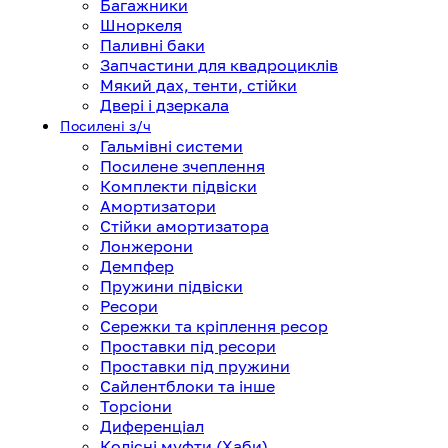
Багажники
Шноркеля
Паливні баки
Запчастини для квадроциклів
Мякий дах, тенти, стійки
Двері і дзеркала
Посилені з/ч
Гальмівні системи
Посилене зчеплення
Комплекти підвіски
Амортизатори
Стійки амортизатора
Лонжерони
Демпфер
Пружини підвіски
Ресори
Сережки та кріплення ресор
Проставки під ресори
Проставки під пружини
Сайлентблоки та інше
Торсіони
Диференціал
Колісні муфти (Хаби)