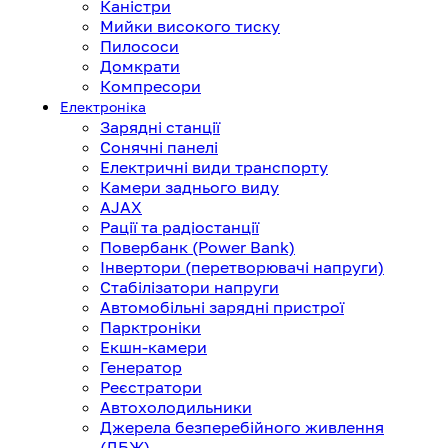
Каністри
Мийки високого тиску
Пилососи
Домкрати
Компресори
Електроніка
Зарядні станції
Сонячні панелі
Електричні види транспорту
Камери заднього виду
AJAX
Рації та радіостанції
Повербанк (Power Bank)
Інвертори (перетворювачі напруги)
Стабілізатори напруги
Автомобільні зарядні пристрої
Парктроніки
Екшн-камери
Генератор
Реєстратори
Автохолодильники
Джерела безперебійного живлення
(ДБЖ)