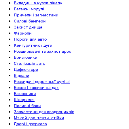
Вкладиші в кузов пікапу
Багажні модулі
Причепи і запчастини
Силові бампери
Захист днища
Фаркопи
Пороги для авто
Кенгурятник і дуги
Розширювачі та захист арок
Бризговики
Стилізація авто
Дефлектори
Відвали
Розкидачі дорожньої суміші
Бокси і кошики на дах
Багажники
Шноркеля
Паливні баки
Запчастини для квадроциклів
Мякий дах, тенти, стійки
Двері і дзеркала