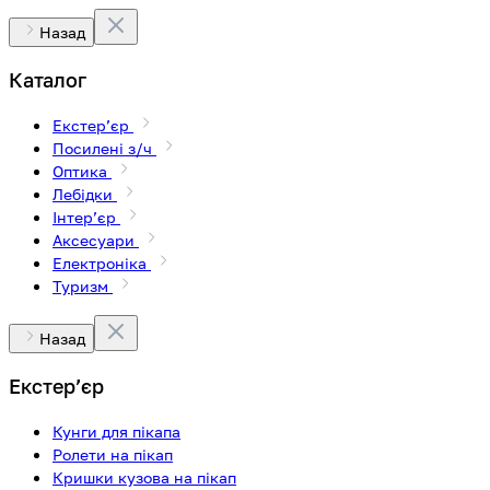
Назад
Каталог
Екстерʼєр
Посилені з/ч
Оптика
Лебідки
Інтерʼєр
Аксесуари
Електроніка
Туризм
Назад
Екстерʼєр
Кунги для пікапа
Ролети на пікап
Кришки кузова на пікап