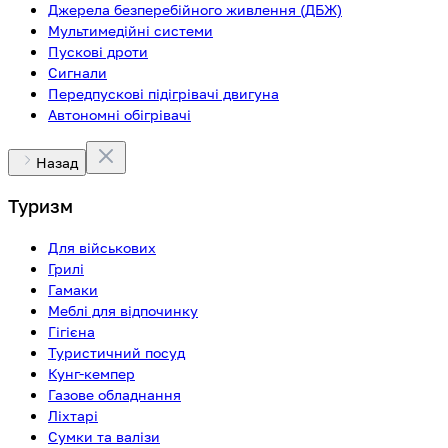
Джерела безперебійного живлення (ДБЖ)
Мультимедійні системи
Пускові дроти
Сигнали
Передпускові підігрівачі двигуна
Автономні обігрівачі
Назад
Туризм
Для військових
Грилі
Гамаки
Меблі для відпочинку
Гігієна
Туристичний посуд
Кунг-кемпер
Газове обладнання
Ліхтарі
Сумки та валізи