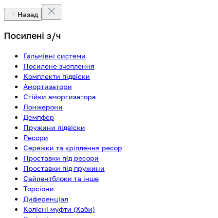
Назад
Посилені з/ч
Гальмівні системи
Посилене зчеплення
Комплекти підвіски
Амортизатори
Стійки амортизатора
Лонжерони
Демпфер
Пружини підвіски
Ресори
Сережки та кріплення ресор
Проставки під ресори
Проставки під пружини
Сайлентблоки та інше
Торсіони
Диференціал
Колісні муфти (Хаби)