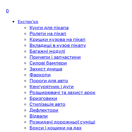
0
Екстерʼєр
Кунги для пікапа
Ролети на пікап
Кришки кузова на пікап
Вкладиші в кузов пікапу
Багажні модулі
Причепи і запчастини
Силові бампери
Захист днища
Фаркопи
Пороги для авто
Кенгурятник і дуги
Розширювачі та захист арок
Бризговики
Стилізація авто
Дефлектори
Відвали
Розкидачі дорожньої суміші
Бокси і кошики на дах