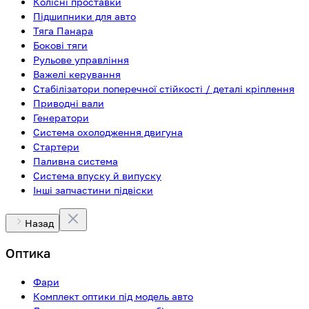
Колісні проставки
Підшипники для авто
Тяга Панара
Бокові тяги
Рульове управління
Важелі керування
Стабілізатори поперечної стійкості / деталі кріплення
Приводні вали
Генератори
Система охолодження двигуна
Стартери
Паливна система
Система впуску й випуску
Інші запчастини підвіски
Назад
Оптика
Фари
Комплект оптики під модель авто