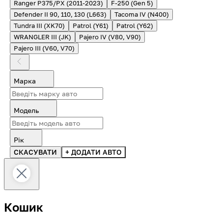
Ranger P375/PX (2011-2023)
F-250 (Gen 5)
Defender II 90, 110, 130 (L663)
Tacoma IV (N400)
Tundra III (XK70)
Patrol (Y61)
Patrol (Y62)
WRANGLER III (JK)
Pajero IV (V80, V90)
Pajero III (V60, V70)
Марка
Модель
Рік
СКАСУВАТИ
+ ДОДАТИ АВТО
Кошик