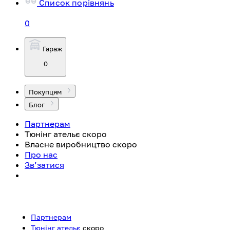
Список порівнянь
0
Гараж
0
Покупцям
Блог
Партнерам
Тюнінг ательє
скоро
Власне виробництво
скоро
Про нас
Зв’затися
Партнерам
Тюнінг ательє
скоро