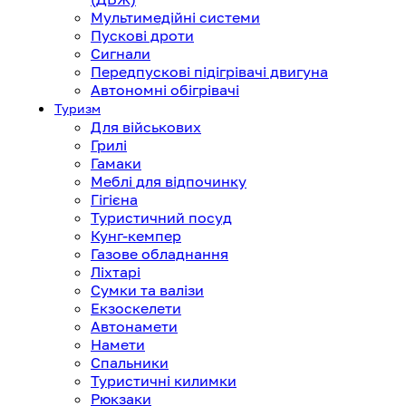
Мультимедійні системи
Пускові дроти
Сигнали
Передпускові підігрівачі двигуна
Автономні обігрівачі
Туризм
Для військових
Грилі
Гамаки
Меблі для відпочинку
Гігієна
Туристичний посуд
Кунг-кемпер
Газове обладнання
Ліхтарі
Сумки та валізи
Екзоскелети
Автонамети
Намети
Спальники
Туристичні килимки
Рюкзаки