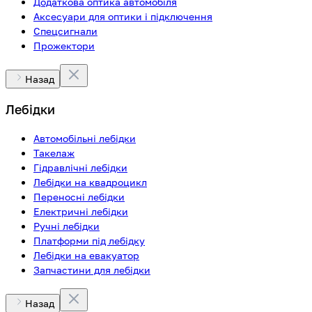
Додаткова оптика автомобіля
Аксесуари для оптики і підключення
Спецсигнали
Прожектори
Назад
Лебідки
Автомобільні лебідки
Такелаж
Гідравлічні лебідки
Лебідки на квадроцикл
Переносні лебідки
Електричні лебідки
Ручні лебідки
Платформи під лебідку
Лебідки на евакуатор
Запчастини для лебідки
Назад