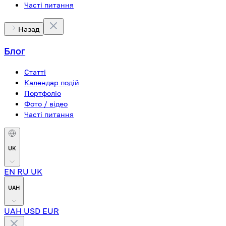
Часті питання
Назад
Блог
Статті
Календар подій
Портфоліо
Фото / відео
Часті питання
UK
EN
RU
UK
UAH
UAH
USD
EUR