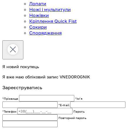
Лопати
Ножі і мультитули
Ножівки
Кріплення Quick Fist
Сокири
Спорядження
Я новий покупець
Я вже маю обліковий запис VNEDOROGNIK
Зареєструватись
*Прізвище
*Імʼя
*E-mail
*Телефон
Пароль
Повторний пароль