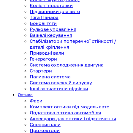
Колісні проставки
Підшипники для авто
Тяга Панара
Бокові тяги
Рульове управління
Важелі керування
Стабілізатори поперечної стійкості /
деталі кріплення
Приводні вали
Генератори
Система охолодження двигуна
Стартери
Паливна система
Система впуску й випуску
Інші запчастини підвіски
Оптика
Фари
Комплект оптики під модель авто
Додаткова оптика автомобіля
Аксесуари для оптики і підключення
Спецсигнали
Прожектори