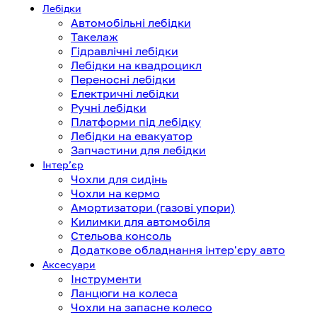
Лебідки
Автомобільні лебідки
Такелаж
Гідравлічні лебідки
Лебідки на квадроцикл
Переносні лебідки
Електричні лебідки
Ручні лебідки
Платформи під лебідку
Лебідки на евакуатор
Запчастини для лебідки
Інтерʼєр
Чохли для сидінь
Чохли на кермо
Амортизатори (газові упори)
Килимки для автомобіля
Стельова консоль
Додаткове обладнання інтер'єру авто
Аксесуари
Інструменти
Ланцюги на колеса
Чохли на запасне колесо