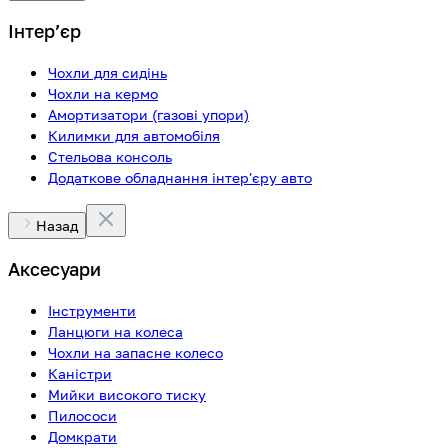
Інтерʼєр
Чохли для сидінь
Чохли на кермо
Амортизатори (газові упори)
Килимки для автомобіля
Стельова консоль
Додаткове обладнання інтер'єру авто
Назад
Аксесуари
Інструменти
Ланцюги на колеса
Чохли на запасне колесо
Каністри
Мийки високого тиску
Пилососи
Домкрати