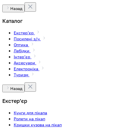
Назад
Каталог
Екстерʼєр
Посилені з/ч
Оптика
Лебідки
Інтерʼєр
Аксесуари
Електроніка
Туризм
Назад
Екстерʼєр
Кунги для пікапа
Ролети на пікап
Кришки кузова на пікап