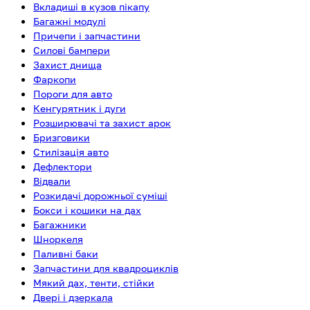
Вкладиші в кузов пікапу
Багажні модулі
Причепи і запчастини
Силові бампери
Захист днища
Фаркопи
Пороги для авто
Кенгурятник і дуги
Розширювачі та захист арок
Бризговики
Стилізація авто
Дефлектори
Відвали
Розкидачі дорожньої суміші
Бокси і кошики на дах
Багажники
Шноркеля
Паливні баки
Запчастини для квадроциклів
Мякий дах, тенти, стійки
Двері і дзеркала