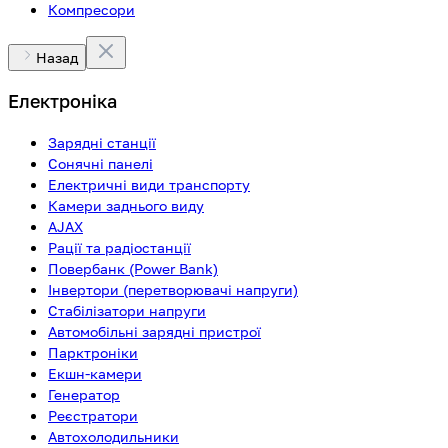
Компресори
Назад
Електроніка
Зарядні станції
Сонячні панелі
Електричні види транспорту
Камери заднього виду
AJAX
Рації та радіостанції
Повербанк (Power Bank)
Інвертори (перетворювачі напруги)
Стабілізатори напруги
Автомобільні зарядні пристрої
Парктроніки
Екшн-камери
Генератор
Реєстратори
Автохолодильники