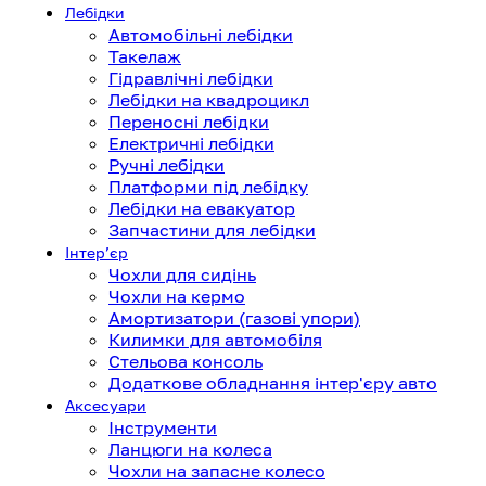
Лебідки
Автомобільні лебідки
Такелаж
Гідравлічні лебідки
Лебідки на квадроцикл
Переносні лебідки
Електричні лебідки
Ручні лебідки
Платформи під лебідку
Лебідки на евакуатор
Запчастини для лебідки
Інтерʼєр
Чохли для сидінь
Чохли на кермо
Амортизатори (газові упори)
Килимки для автомобіля
Стельова консоль
Додаткове обладнання інтер'єру авто
Аксесуари
Інструменти
Ланцюги на колеса
Чохли на запасне колесо