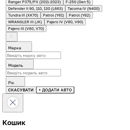
Ranger P375/PX (2011-2023)
F-250 (Gen 5)
Defender II 90, 110, 130 (L663)
Tacoma IV (N400)
Tundra III (XK70)
Patrol (Y61)
Patrol (Y62)
WRANGLER III (JK)
Pajero IV (V80, V90)
Pajero III (V60, V70)
Марка
Модель
Рік
СКАСУВАТИ
+ ДОДАТИ АВТО
Кошик