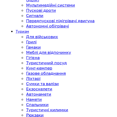
Мультимедійні системи
Пускові дроти
Сигнали
Передпускові підігрівачі двигуна
Автономні обігрівачі
Туризм
Для військових
Грилі
Гамаки
Меблі для відпочинку
Гігієна
Туристичний посуд
Кунг-кемпер
Газове обладнання
Ліхтарі
Сумки та валізи
Екзоскелети
Автонамети
Намети
Спальники
Туристичні килимки
Рюкзаки