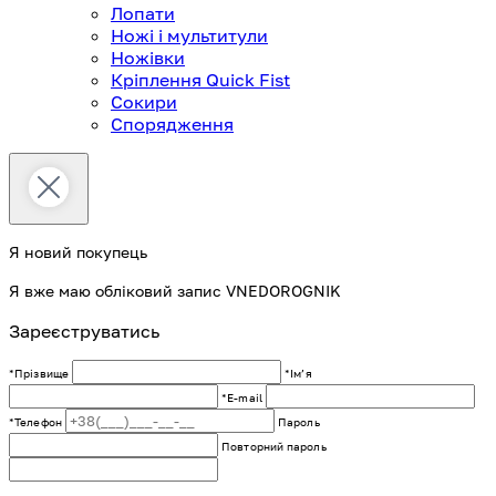
Лопати
Ножі і мультитули
Ножівки
Кріплення Quick Fist
Сокири
Спорядження
Я новий покупець
Я вже маю обліковий запис VNEDOROGNIK
Зареєструватись
*Прізвище
*Імʼя
*E-mail
*Телефон
Пароль
Повторний пароль