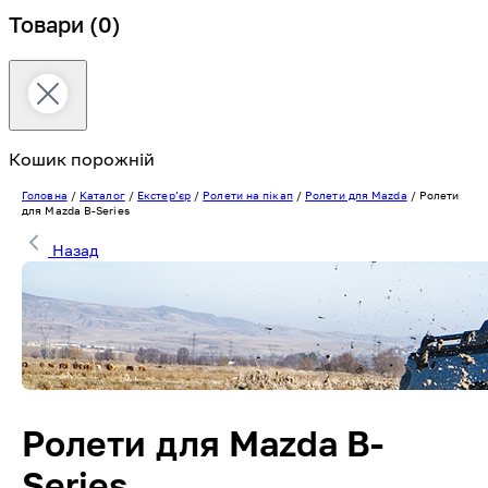
Товари
(0)
Кошик порожній
Головна
/
Каталог
/
Екстерʼєр
/
Ролети на пікап
/
Ролети для Mazda
/
Ролети
для Mazda B-Series
Назад
Ролети для Mazda B-
Series