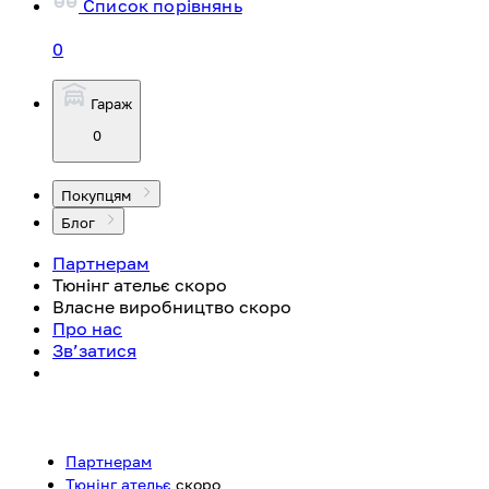
Список порівнянь
0
Гараж
0
Покупцям
Блог
Партнерам
Тюнінг ательє
скоро
Власне виробництво
скоро
Про нас
Зв’затися
Партнерам
Тюнінг ательє
скоро