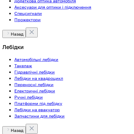
Додаткова оптика автомобіля
Аксесуари для оптики і підключення
Спецсигнали
Прожектори
Назад
Лебідки
Автомобільні лебідки
Такелаж
Гідравлічні лебідки
Лебідки на квадроцикл
Переносні лебідки
Електричні лебідки
Ручні лебідки
Платформи під лебідку
Лебідки на евакуатор
Запчастини для лебідки
Назад