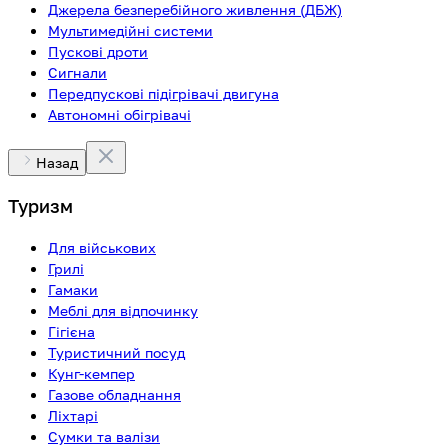
Джерела безперебійного живлення (ДБЖ)
Мультимедійні системи
Пускові дроти
Сигнали
Передпускові підігрівачі двигуна
Автономні обігрівачі
Назад
Туризм
Для військових
Грилі
Гамаки
Меблі для відпочинку
Гігієна
Туристичний посуд
Кунг-кемпер
Газове обладнання
Ліхтарі
Сумки та валізи