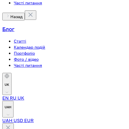
Часті питання
Назад
Блог
Статті
Календар подій
Портфоліо
Фото / відео
Часті питання
UK
EN
RU
UK
UAH
UAH
USD
EUR