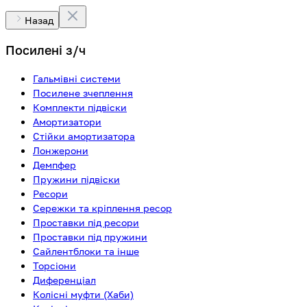
Назад
Посилені з/ч
Гальмівні системи
Посилене зчеплення
Комплекти підвіски
Амортизатори
Стійки амортизатора
Лонжерони
Демпфер
Пружини підвіски
Ресори
Сережки та кріплення ресор
Проставки під ресори
Проставки під пружини
Сайлентблоки та інше
Торсіони
Диференціал
Колісні муфти (Хаби)