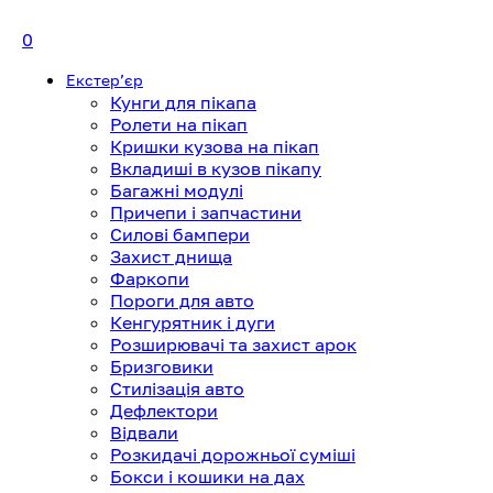
0
Екстерʼєр
Кунги для пікапа
Ролети на пікап
Кришки кузова на пікап
Вкладиші в кузов пікапу
Багажні модулі
Причепи і запчастини
Силові бампери
Захист днища
Фаркопи
Пороги для авто
Кенгурятник і дуги
Розширювачі та захист арок
Бризговики
Стилізація авто
Дефлектори
Відвали
Розкидачі дорожньої суміші
Бокси і кошики на дах