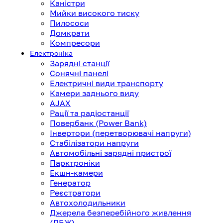
Каністри
Мийки високого тиску
Пилососи
Домкрати
Компресори
Електроніка
Зарядні станції
Сонячні панелі
Електричні види транспорту
Камери заднього виду
AJAX
Рації та радіостанції
Повербанк (Power Bank)
Інвертори (перетворювачі напруги)
Стабілізатори напруги
Автомобільні зарядні пристрої
Парктроніки
Екшн-камери
Генератор
Реєстратори
Автохолодильники
Джерела безперебійного живлення
(ДБЖ)