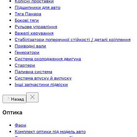
Колісні проставки
Підшипники для авто
Тяга Панара
Бокові тяги
Рульове управління
Важелі керування
Стабілізатори поперечної стійкості / деталі кріплення
Приводні вали
Генератори
Система охолодження двигуна
Стартери
Паливна система
Система впуску й випуску
Інші запчастини підвіски
Назад
Оптика
Фари
Комплект оптики під модель авто