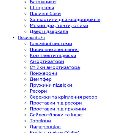
Багажники
Шноркеля
Паливні баки
Запчастини для квадроциклів
Мякий дах, тенти, стійки
Двері і дзеркала
Посилені з/ч
Гальмівні системи
Посилене зчеплення
Комплекти підвіски
Амортизатори
Стійки амортизатора
Лонжерони
Демпфер
Пружини підвіски
Ресори
Сережки та кріплення ресор
Проставки під ресори
Проставки під пружини
Сайлентблоки та інше
Торсіони
Диференціал
Колісні муфти (Хаби)