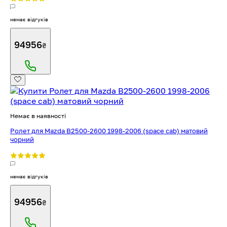
немає відгуків
94956
₴
Немає в наявності
Ролет для Mazda B2500-2600 1998-2006 (space cab) матовий
чорний
немає відгуків
94956
₴