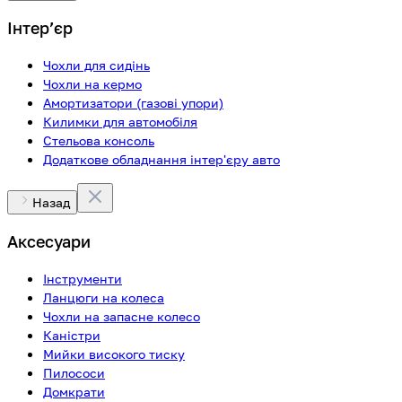
Інтерʼєр
Чохли для сидінь
Чохли на кермо
Амортизатори (газові упори)
Килимки для автомобіля
Стельова консоль
Додаткове обладнання інтер'єру авто
Назад
Аксесуари
Інструменти
Ланцюги на колеса
Чохли на запасне колесо
Каністри
Мийки високого тиску
Пилососи
Домкрати