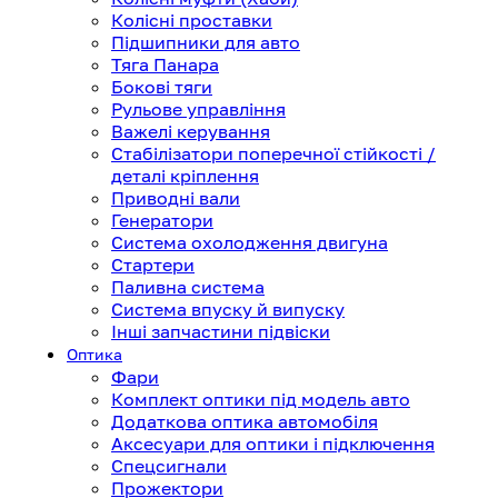
Колісні проставки
Підшипники для авто
Тяга Панара
Бокові тяги
Рульове управління
Важелі керування
Стабілізатори поперечної стійкості /
деталі кріплення
Приводні вали
Генератори
Система охолодження двигуна
Стартери
Паливна система
Система впуску й випуску
Інші запчастини підвіски
Оптика
Фари
Комплект оптики під модель авто
Додаткова оптика автомобіля
Аксесуари для оптики і підключення
Спецсигнали
Прожектори