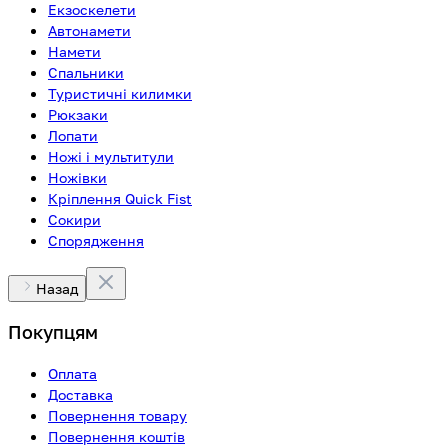
Екзоскелети
Автонамети
Намети
Спальники
Туристичні килимки
Рюкзаки
Лопати
Ножі і мультитули
Ножівки
Кріплення Quick Fist
Сокири
Спорядження
Назад
Покупцям
Оплата
Доставка
Повернення товару
Повернення коштів