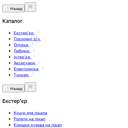
Назад
Каталог
Екстерʼєр
Посилені з/ч
Оптика
Лебідки
Інтерʼєр
Аксесуари
Електроніка
Туризм
Назад
Екстерʼєр
Кунги для пікапа
Ролети на пікап
Кришки кузова на пікап