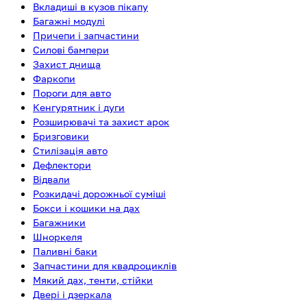
Вкладиші в кузов пікапу
Багажні модулі
Причепи і запчастини
Силові бампери
Захист днища
Фаркопи
Пороги для авто
Кенгурятник і дуги
Розширювачі та захист арок
Бризговики
Стилізація авто
Дефлектори
Відвали
Розкидачі дорожньої суміші
Бокси і кошики на дах
Багажники
Шноркеля
Паливні баки
Запчастини для квадроциклів
Мякий дах, тенти, стійки
Двері і дзеркала