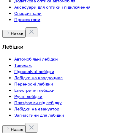
Додаткова оптика автомобіля
Аксесуари для оптики і підключення
Спецсигнали
Прожектори
Назад
Лебідки
Автомобільні лебідки
Такелаж
Гідравлічні лебідки
Лебідки на квадроцикл
Переносні лебідки
Електричні лебідки
Ручні лебідки
Платформи під лебідку
Лебідки на евакуатор
Запчастини для лебідки
Назад