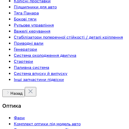
Колісні проставки
Підшипники для авто
Тяга Панара
Бокові тяги
Рульове управління
Важелі керування
Стабілізатори поперечної стійкості / деталі кріплення
Приводні вали
Генератори
Система охолодження двигуна
Стартери
Паливна система
Система впуску й випуску
Інші запчастини підвіски
Назад
Оптика
Фари
Комплект оптики під модель авто