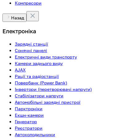
Компресори
Назад
Електроніка
Зарядні станції
Сонячні панелі
Електричні види транспорту
Камери заднього виду
AJAX
Рації та радіостанції
Повербанк (Power Bank)
Інвертори (перетворювачі напруги)
Стабілізатори напруги
Автомобільні зарядні пристрої
Парктроніки
Екшн-камери
Генератор
Реєстратори
Автохолодильники