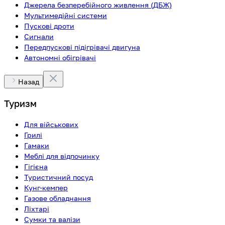
Джерела безперебійного живлення (ДБЖ)
Мультимедійні системи
Пускові дроти
Сигнали
Передпускові підігрівачі двигуна
Автономні обігрівачі
Назад
Туризм
Для військових
Грилі
Гамаки
Меблі для відпочинку
Гігієна
Туристичний посуд
Кунг-кемпер
Газове обладнання
Ліхтарі
Сумки та валізи