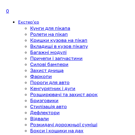
0
Екстерʼєр
Кунги для пікапа
Ролети на пікап
Кришки кузова на пікап
Вкладиші в кузов пікапу
Багажні модулі
Причепи і запчастини
Силові бампери
Захист днища
Фаркопи
Пороги для авто
Кенгурятник і дуги
Розширювачі та захист арок
Бризговики
Стилізація авто
Дефлектори
Відвали
Розкидачі дорожньої суміші
Бокси і кошики на дах