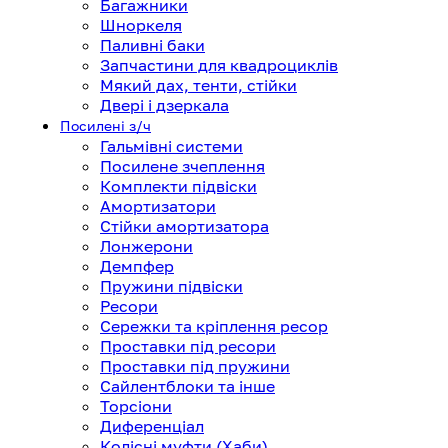
Багажники
Шноркеля
Паливні баки
Запчастини для квадроциклів
Мякий дах, тенти, стійки
Двері і дзеркала
Посилені з/ч
Гальмівні системи
Посилене зчеплення
Комплекти підвіски
Амортизатори
Стійки амортизатора
Лонжерони
Демпфер
Пружини підвіски
Ресори
Сережки та кріплення ресор
Проставки під ресори
Проставки під пружини
Сайлентблоки та інше
Торсіони
Диференціал
Колісні муфти (Хаби)