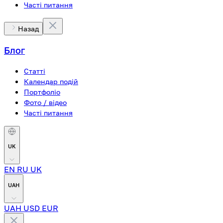
Часті питання
Назад
Блог
Статті
Календар подій
Портфоліо
Фото / відео
Часті питання
UK
EN
RU
UK
UAH
UAH
USD
EUR