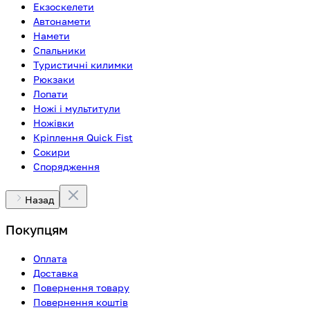
Екзоскелети
Автонамети
Намети
Спальники
Туристичні килимки
Рюкзаки
Лопати
Ножі і мультитули
Ножівки
Кріплення Quick Fist
Сокири
Спорядження
Назад
Покупцям
Оплата
Доставка
Повернення товару
Повернення коштів