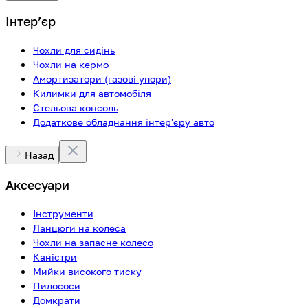
Інтерʼєр
Чохли для сидінь
Чохли на кермо
Амортизатори (газові упори)
Килимки для автомобіля
Стельова консоль
Додаткове обладнання інтер'єру авто
Назад
Аксесуари
Інструменти
Ланцюги на колеса
Чохли на запасне колесо
Каністри
Мийки високого тиску
Пилососи
Домкрати