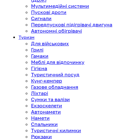
Мультимедійні системи
Пускові дроти
Сигнали
Передпускові підігрівачі двигуна
Автономні обігрівачі
Туризм
Для військових
Грилі
Гамаки
Меблі для відпочинку
Гігієна
Туристичний посуд
Кунг-кемпер
Газове обладнання
Ліхтарі
Сумки та валізи
Екзоскелети
Автонамети
Намети
Спальники
Туристичні килимки
Рюкзаки