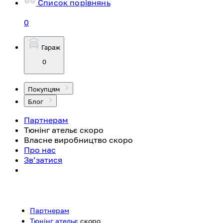
Список порівнянь
0
Гараж
0
Покупцям
Блог
Партнерам
Тюнінг ательє
скоро
Власне виробництво
скоро
Про нас
Зв’затися
Партнерам
Тюнінг ательє
скоро