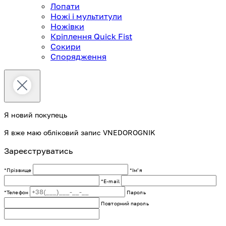
Лопати
Ножі і мультитули
Ножівки
Кріплення Quick Fist
Сокири
Спорядження
Я новий покупець
Я вже маю обліковий запис VNEDOROGNIK
Зареєструватись
*Прізвище
*Імʼя
*E-mail
*Телефон
Пароль
Повторний пароль