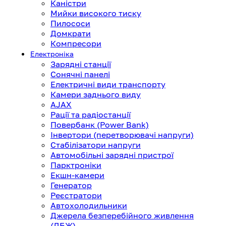
Каністри
Мийки високого тиску
Пилососи
Домкрати
Компресори
Електроніка
Зарядні станції
Сонячні панелі
Електричні види транспорту
Камери заднього виду
AJAX
Рації та радіостанції
Повербанк (Power Bank)
Інвертори (перетворювачі напруги)
Стабілізатори напруги
Автомобільні зарядні пристрої
Парктроніки
Екшн-камери
Генератор
Реєстратори
Автохолодильники
Джерела безперебійного живлення
(ДБЖ)