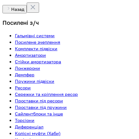
Назад
Посилені з/ч
Гальмівні системи
Посилене зчеплення
Комплекти підвіски
Амортизатори
Стійки амортизатора
Лонжерони
Демпфер
Пружини підвіски
Ресори
Сережки та кріплення ресор
Проставки під ресори
Проставки під пружини
Сайлентблоки та інше
Торсіони
Диференціал
Колісні муфти (Хаби)