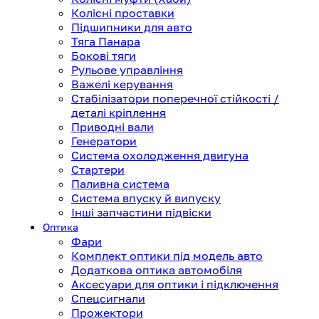
Колісні проставки
Підшипники для авто
Тяга Панара
Бокові тяги
Рульове управління
Важелі керування
Стабілізатори поперечної стійкості /
деталі кріплення
Приводні вали
Генератори
Система охолодження двигуна
Стартери
Паливна система
Система впуску й випуску
Інші запчастини підвіски
Оптика
Фари
Комплект оптики під модель авто
Додаткова оптика автомобіля
Аксесуари для оптики і підключення
Спецсигнали
Прожектори