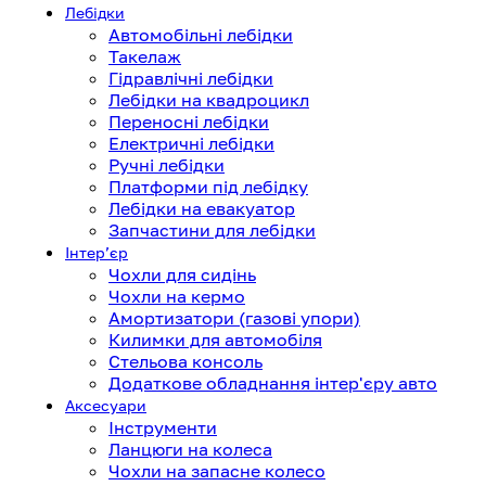
Лебідки
Автомобільні лебідки
Такелаж
Гідравлічні лебідки
Лебідки на квадроцикл
Переносні лебідки
Електричні лебідки
Ручні лебідки
Платформи під лебідку
Лебідки на евакуатор
Запчастини для лебідки
Інтерʼєр
Чохли для сидінь
Чохли на кермо
Амортизатори (газові упори)
Килимки для автомобіля
Стельова консоль
Додаткове обладнання інтер'єру авто
Аксесуари
Інструменти
Ланцюги на колеса
Чохли на запасне колесо