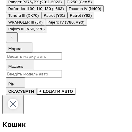
Ranger P375/PX (2011-2023)
F-250 (Gen 5)
Defender II 90, 110, 130 (L663)
Tacoma IV (N400)
Tundra III (XK70)
Patrol (Y61)
Patrol (Y62)
WRANGLER III (JK)
Pajero IV (V80, V90)
Pajero III (V60, V70)
Марка
Модель
Рік
СКАСУВАТИ
+ ДОДАТИ АВТО
Кошик